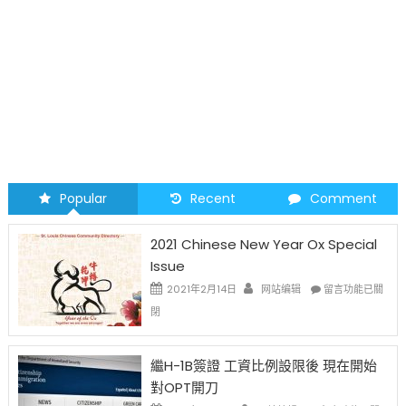
Tobacco Prevention to Promote Health Equity
Popular
Recent
Comment
2021 Chinese New Year Ox Special
Issue
在
2021年2月14日
网站编辑
留言功能已關
〈2021
閉
Chinese
New
Year
繼H-1B簽證 工資比例設限後 現在開始
Ox
對OPT開刀
Special
Issue〉
在