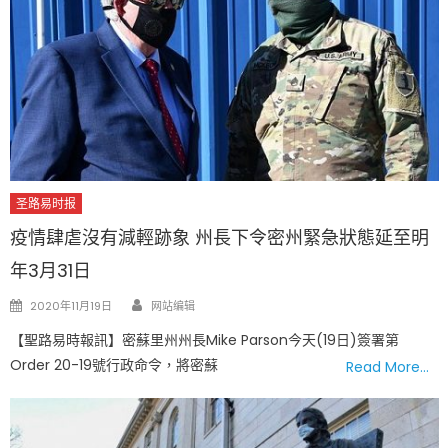
圣路易时报
疫情肆虐沒有減輕跡象 州長下令密州緊急狀態延至明
年3月31日
Author
Posted
2020年11月19日
网站编辑
on
【聖路易時報訊】密蘇里州州長Mike Parson今天(19日)簽署第
Order 20-19號行政命令，將密蘇
Read More…