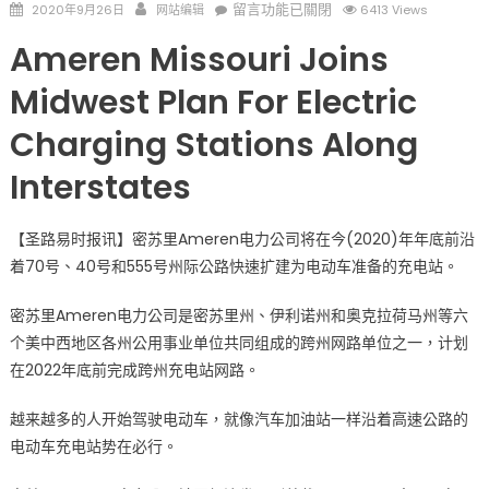
Posted
Author
在
留言功能已關閉
2020年9月26日
网站编辑
6413 Views
on
〈电
Ameren Missouri Joins
动
车
Midwest Plan For Electric
新
Charging Stations Along
趋
势
Interstates
密
苏
里
【圣路易时报讯】密苏里Ameren电力公司将在今(2020)年年底前沿
Ameren
着70号、40号和555号州际公路快速扩建为电动车准备的充电站。
电
力
密苏里Ameren电力公司是密苏里州、伊利诺州和奥克拉荷马州等六
公
个美中西地区各州公用事业单位共同组成的跨州网路单位之一，计划
司
在2022年底前完成跨州充电站网路。
快
速
越来越多的人开始驾驶电动车，就像汽车加油站一样沿着高速公路的
兴
电动车充电站势在必行。
建
充