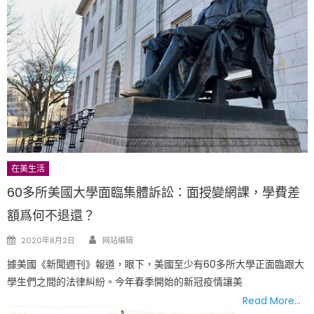
在美生活
60多所美國大學面臨集體訴訟：面授變網課，學費差
額爲何不退還？
Author
Posted
2020年8月2日
网站编辑
on
據美國《新聞週刊》報道，眼下，美國至少有60多所大學正面臨跟大
學生們之間的法律糾紛。今年春季開始的新冠疫情讓美
Read More…