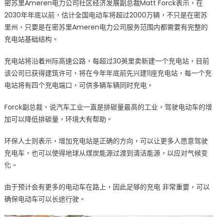
密苏里Ameren电力公司社区经济发展副总裁Matt Forck表示，在
电
2030年年底以前，估计全国电动车将超过2000万辆，不只是在密苏
站〉
里州，只要是在密苏里Ameren电力公司服务范围内都需要有完整的
中
充电站基础结构。
充电站将沿着州际高速公路，每超过30英里卖新建一个充电站，目前
该公司已获得建筑许可，将在今年年底前先兴建11座充电站，每一个充
电站将有四个充电端口，可供多辆车辆同时充电。
Forck副总裁，说汽车工业一直是排碳量最高的工业，驾驶电动车的增
加可以降低排碳量，环境大有帮助。
环保人士则表示，增加充电站是正确的方向，可以让更多人愿意驾驶
充电车，也可以使得地球从煤炭能源过渡到清洁能源，以应对气候变
化。
由于预计会有更多的电动车在路上，因此足够的充电 非常重要，可以
确保电动车可以长途行驶。