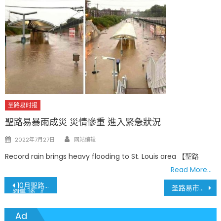
圣路易时报
聖路易暴雨成災 災情慘重 進入緊急狀況
Author
Posted
2022年7月27日
网站编辑
on
Record rain brings heavy flooding to St. Louis area 【聖路
Read More…
文
10月聖路易華文作協讀書會
圣路易市连续两天发生四起劫车案
劉隼 談 《絲綢之路看佛教東來》
章
Ad