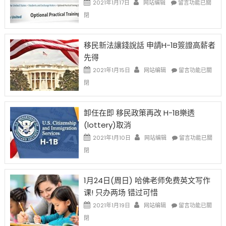
2021年1月17日
网站编辑
留言功能已關
中
〈繼
閉
H-
1B
簽
移民新法讓錢說話 申請H-1B簽證高薪者
證
先得
工
資
在
2021年1月15日
网站编辑
留言功能已關
比
〈移
閉
例
民
設
新
限
法
卸任在即 移民政策再改 H-1B樂透
後
讓
(lottery)取消
現
錢
在
說
在
2021年1月10日
网站编辑
留言功能已關
開
話
〈卸
閉
始
申
任
對
請
在
OPT
H-
即
1月24日(周日) 哈佛老师免费英文写作
開
1B
移
课! 只办两场 错过可惜
刀〉
簽
民
中
證
政
在
2021年1月19日
网站编辑
留言功能已關
高
策
〈1
閉
薪
再
月