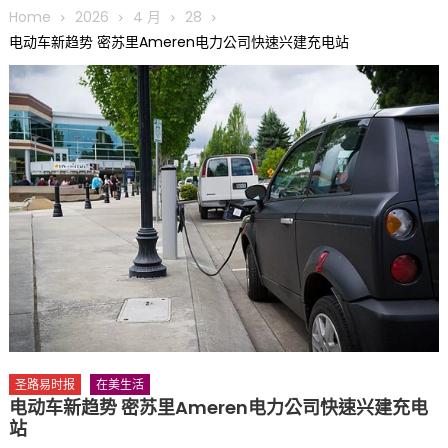
执掌密苏里植物园近四十年 致力推动全球植物多样性研究与中美
Home
2026
4 月
28
合作 Peter Raven 博士逝世 享年89岁
电动车新趋势 密苏里Ameren电力公司快速兴建充电站
一晃三十年，初夏又相逢。中华日，等你来赴约 —— 密苏里植物
园“中华日三十周年特别报道（五）
筝声与琴韵交汇：刘励(Li Statler)与钢琴家Darek演绎一场古筝
与钢琴的精彩对话
圣路易时报
在美生活
电动车新趋势 密苏里Ameren电力公司快速兴建充电
站