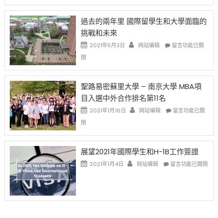
者
改
24
先
H-
日
過去的兩年里 國際留學生和大學面臨的
得〉
1B
(周
挑戰和未來
中
樂
日)
透
哈
在
2021年5月3日
网站编辑
留言功能已關
(lottery)
佛
〈過
閉
取
老
去
消〉
师
的
中
免
兩
聖路易密蘇里大學 – 南京大學 MBA項
费
年
目入選中外合作排名第11名
英
里
文
國
在
2021年1月16日
网站编辑
留言功能已關
写
際
〈聖
閉
作
留
路
课!
學
易
只
生
密
展望2021年國際學生和H-1B工作簽證
办
和
蘇
在
两
大
里
2021年1月4日
网站编辑
留言功能已關閉
〈展
场
學
大
望
错
面
學
2021
过
臨
–
年
可
的
南
國
惜〉
挑
京
際
中