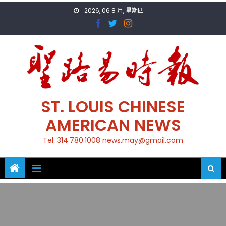
Skip
2026, 06 8 月, 星期四
to
content
ST. LOUIS CHINESE
AMERICAN NEWS
Tel: 314.780.1008 news.may@gmail.com