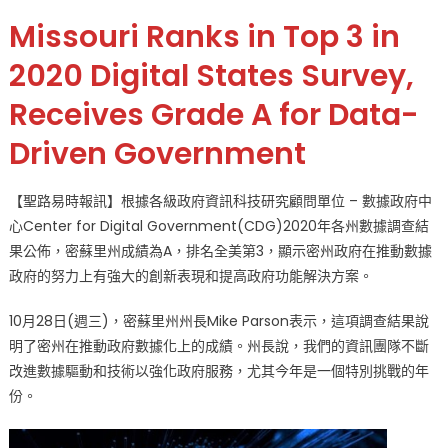
on
〈政
Missouri Ranks in Top 3 in
府
數
2020 Digital States Survey,
據
Receives Grade A for Data-
化
密
Driven Government
蘇
里
州
【聖路易時報訊】根據各級政府資訊科技研究顧問單位 – 數據政府中
排
心Center for Digital Government(CDG)2020年各州數據調查結
名
果公佈，密蘇里州成績為A，排名全美第3，顯示密州政府在推動數據
全
政府的努力上有強大的創新表現和提高政府功能解決方案。
美
第
10月28日(週三)，密蘇里州州長Mike Parson表示，這項調查結果說
3〉
明了密州在推動政府數據化上的成績。州長說，我們的資訊團隊不斷
中
改進數據驅動和技術以強化政府服務，尤其今年是一個特別挑戰的年
份。