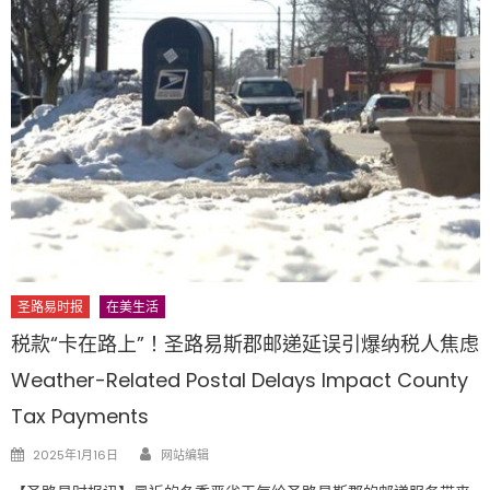
圣路易时报
在美生活
税款“卡在路上”！圣路易斯郡邮递延误引爆纳税人焦虑
Weather-Related Postal Delays Impact County
Tax Payments
Author
Posted
2025年1月16日
网站编辑
on