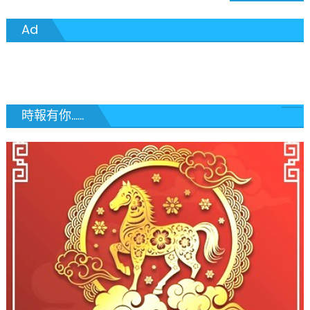
章
Ad
導
覽
時報有你......