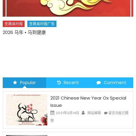
广告
圣路易时报
圣路易时报广
您并不孤单 YOU ARE NOT 
role in our overall he
Popular
Recent
Comment
2021 Chinese New Year Ox Special
Issue
在
2021年2月14日
网站编辑
留言功能已關
〈2021
閉
Chinese
New
Year