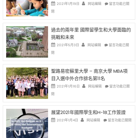
中
證
政
在
2021年1月19日
网站编辑
留言功能已關
高
策
〈1
閉
薪
再
月
者
改
24
先
H-
日
過去的兩年里 國際留學生和大學面臨的
得〉
1B
(周
挑戰和未來
中
樂
日)
透
哈
在
2021年5月3日
网站编辑
留言功能已關
(lottery)
佛
〈過
閉
取
老
去
消〉
师
的
中
免
兩
聖路易密蘇里大學 – 南京大學 MBA項
费
年
目入選中外合作排名第11名
英
里
文
國
在
2021年1月16日
网站编辑
留言功能已關
写
際
〈聖
閉
作
留
路
课!
學
易
只
生
密
展望2021年國際學生和H-1B工作簽證
办
和
蘇
在
两
大
里
2021年1月4日
网站编辑
留言功能已關閉
〈展
场
學
大
望
错
面
學
2021
过
臨
–