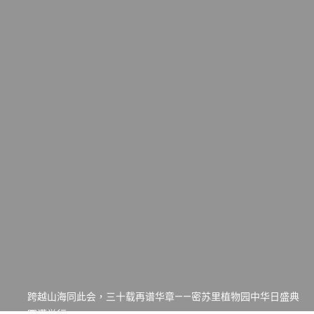
一晃三十年，初夏又相逢。中华日，等你来赴约 —— 密苏里植物
园“中华日三十周年特别报道（五）
筝声与琴韵交汇：刘励(Li Statler)与钢琴家Darek演绎一场古筝
与钢琴的精彩对话
跨越山海同此会，三十载再谱华章——密苏里植物园中华日盛典
圆满举行
圣路易龙舟俱乐部5月16日龙舟体验日 邀请各界亲身体验划行乐