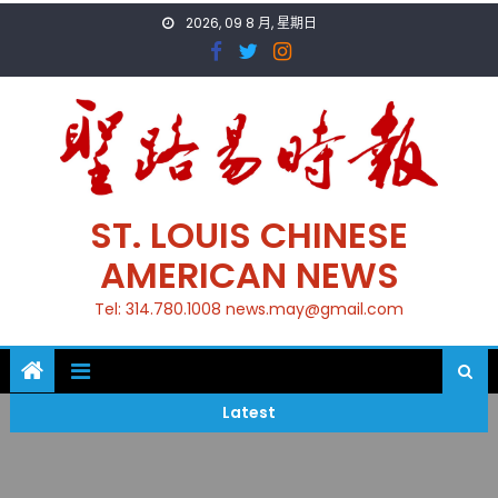
Skip
2026, 09 8 月, 星期日
to
content
ST. LOUIS CHINESE
AMERICAN NEWS
Tel: 314.780.1008 news.may@gmail.com
Latest