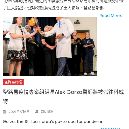
【圣路易时报讯】最近的冬季恶劣天气给圣路易斯郡的邮递服务带来
了巨大挑战，也对税款缴纳造成了重大影响。圣路易斯郡
Read More…
圣路易时报
聖路易疫情專案組組長Alex Garza醫師將被派往科威
特
Author
Posted
2021年7月6日
网站编辑
on
Garza, the St. Louis area’s go-to doc for pandemi