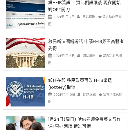
繼H-1B簽證 工資比例設限後 現在開始
Ox
對OPT開刀
Special
Issue〉
在
2021年1月17日
网站编辑
留言功能已關
中
〈繼
閉
H-
1B
簽
移民新法讓錢說話 申請H-1B簽證高薪者
證
先得
工
資
在
2021年1月15日
网站编辑
留言功能已關
比
〈移
閉
例
民
設
新
限
法
卸任在即 移民政策再改 H-1B樂透
後
讓
(lottery)取消
現
錢
在
說
在
2021年1月10日
网站编辑
留言功能已關
開
話
〈卸
閉
始
申
任
對
請
在
OPT
H-
即
1月24日(周日) 哈佛老师免费英文写作
開
1B
移
课! 只办两场 错过可惜
刀〉
簽
民