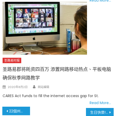
Read More…
圣路易时报
圣路易郡将耗资四百万 添置网路移动热点、平板电脑
确保秋季网路教学
Author
Posted
2020年8月2日
网站编辑
on
CARES Act funds to fill the internet access gap for St.
Read More…
文
22個州檢察總長聯名 反對川普當局對國際學生簽證策略
生日快樂! 聖路易地標大拱門 今天55歲生日