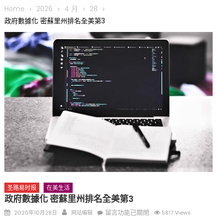
Home
2026
4 月
28
趣 + 水上竞速魅力
政府數據化 密蘇里州排名全美第3
三十二载跨越时空的相逢
执掌密苏里植物园近四十年 致力推动全球植物多样性研究与中美
合作 Peter Raven 博士逝世 享年89岁
一晃三十年，初夏又相逢。中华日，等你来赴约 —— 密苏里植物
园“中华日三十周年特别报道（五）
筝声与琴韵交汇：刘励(Li Statler)与钢琴家Darek演绎一场古筝
与钢琴的精彩对话
圣路易时报
在美生活
政府數據化 密蘇里州排名全美第3
Posted
Author
在
留言功能已關閉
2020年10月28日
网站编辑
5817 Views