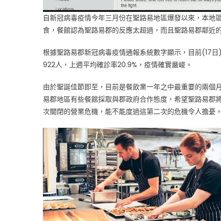
自新冠病毒疫情今年三月份在聖路易地區爆發以來，本地
食，餐館認為聖路易郡的反應太超過，而且聖路易郡鄰近
根據聖路易郡新冠病毒疫情通報系統數字顯示，目前(17日)
922人，上週平均確診率20.9%，疫情確實嚴峻。
由於聖誕佳節即至，目前是餐飲業一年之中最重要的兩個
易郡地區有些餐館採取與郡政府合作態度，希望聖路易郡
次關閉的營業危機，能不能度過這第二次的危機令人擔憂