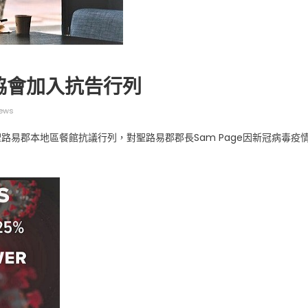
協會加入抗告行列
ews
广告
圣路易时报
圣路易时报广告
路易郡本地區餐館抗議行列，對聖路易郡郡長Sam Page因新冠病毒疫
 免费赠送血压计供符合
了解您的数字! 3月21日星期六 上午9点至
! 4月18日星期六 上午
Grace UM Church 免费健康检查
。
hurch