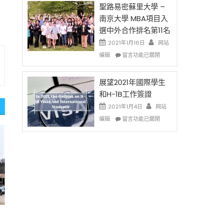
免
的
聖路易密蘇里大學 –
费
兩
南京大學 MBA項目入
英
年
選中外合作排名第11名
文
里
写
國
2021年1月16日
网站
作
際
在
编辑
留言功能已關閉
课!
留
〈聖
只
學
路
办
生
易
展望2021年國際學生
两
和
密
和H-1B工作簽證
场
大
蘇
2021年1月4日
错
网站
學
里
过
在
面
大
编辑
留言功能已關閉
可
〈展
臨
學
惜〉
望
的
–
中
2021
挑
南
年
戰
京
國
和
大
際
未
學
學
來〉
MBA
生
中
項
和
目
H-
入
1B