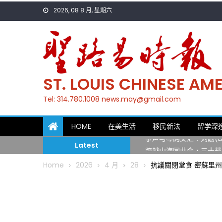
Skip
2026, 08 8 月, 星期六
to
content
ST. LOUIS CHINESE A
Tel: 314.780.1008 news.may@gmail.com
一晃三十年，初夏又相逢
HOME
在美生活
移民新法
留学深
筝声与琴韵交汇：刘励(Li
Latest
跨越山海同此会，三十载
圣路易龙舟俱乐部5月16
Home
2026
4 月
28
抗議關閉堂食 密蘇里
三十二载跨越时空的相逢
执掌密苏里植物园近四十年 
一晃三十年，初夏又相逢
筝声与琴韵交汇：刘励(Li