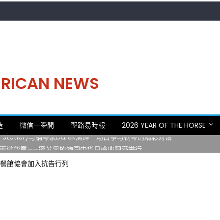
MERICAN NEWS
。中华日，等你来赴约 —— 密苏里植物园“中华日三十周年特别报道（五
造
微信一瞬間
聖路易時報
2026 YEAR OF THE HORSE
 Statler)与钢琴家Darek演绎一场古筝与钢琴的精彩对话
再谱华章——密苏里植物园中华日盛典圆满举行
日龙舟体验日 邀请各界亲身体验划行乐趣 + 水上竞速魅力
州餐館協會加入抗告行列
致力推动全球植物多样性研究与中美合作 Peter Raven 博士逝世 享年
。中华日，等你来赴约 —— 密苏里植物园“中华日三十周年特别报道（五
 Statler)与钢琴家Darek演绎一场古筝与钢琴的精彩对话