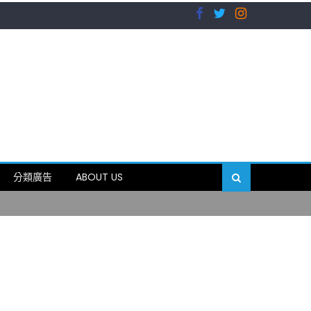
）
分類廣告
ABOUT US
89岁
）