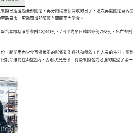
區餐館已經經過全部關閉，再分階段重新開放的日子，這次再度關閉室內
的聖路易市、聖喬爾斯郡都沒有關閉室內堂食。
聖路易郡總確診案例42,841例，7日平均單日確診案例792例，死亡案例
月份，關閉室內堂食直接嚴重的影響到到餐館和餐飲工作人員的生計。聖
將限制令維持在4週之內，否則狀況更慘。有些餐館奮力勉強的度過了第一
。