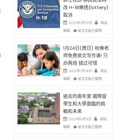
後
法
改 H-1B樂透(lottery)
現
讓
堂
取消
在
錢
開
說
2021年1月10日
网站
始
話
在
编辑
留言功能已關閉
對
申
〈卸
OPT
請
任
開
H-
在
1月24日(周日) 哈佛老
刀〉
1B
即
路
师免费英文写作课! 只
中
簽
移
办两场 错过可惜
證
民
高
政
2021年1月19日
网站
薪
策
在
编辑
留言功能已關閉
者
再
〈1
先
改
月
得〉
H-
24
過去的兩年里 國際留
中
1B
日
學生和大學面臨的挑
樂
(周
戰和未來
透
日)
(lottery)
哈
2021年5月3日
网站
取
佛
在
编辑
留言功能已關閉
消〉
老
〈過
中
师
去