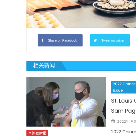
Share on Facebook
Tweet on twitter
相关新闻
2022 Chinese
Issue
St. Louis
Sam Pa
Posted
2022年1月
on
2022 Chines
圣路易时报