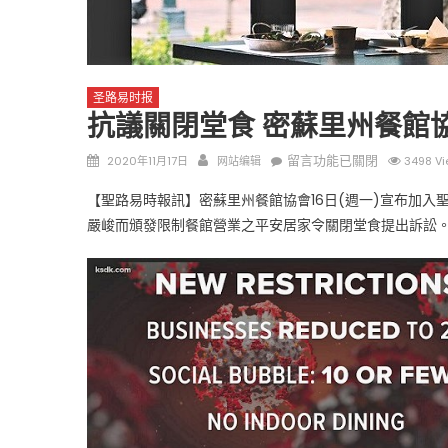
圣路易时报
抗議關閉堂食 密蘇里州餐館
Posted
Author
在
留言功能已關閉
2020年11月17日
网站编辑
3498 Vi
圣路易时报
圣路易时报
on
〈抗
【聖路易時報訊】密蘇里州餐館協會16日(週一)宣布加入聖
免费健康检查 无需预约
議
条件者使用 欢迎参加索取
嚴峻而頒發限制餐館營業之平安居家令關閉堂食提出訴訟
易时报广告
關
9点至中午 Grace UM C
閉
Peter Lu Team 卢长志
堂
食
密
蘇
里
州
餐
館