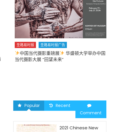
圣路易时报
圣路易时报广告
中国当代摄影重磅展
华盛顿大学举办中国
圣路易时报
情
当代摄影大展 “回望未来”
中午
2026 马年
Popular
Recent
Comment
2021 Chinese New