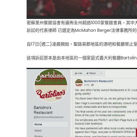
協
會
加
密蘇里州餐館協會有遍佈全州超過1000家餐館會員，其中大
入
訴訟的代表律師 已選定為McMahon Berger法律事務所的律師J
抗
告
自17日(週二)凌晨開始，聖路易郡地區的酒吧和餐廳禁
行
列〉
這項訴訟原本是由本地區的一個家庭式義大利餐廳Bartolin
中