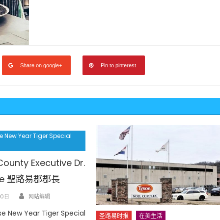
Share on google+
Pin to pinterest
 New Year Tiger Special
 County Executive Dr.
ge 聖路易郡郡長
Author
30日
网站编辑
e New Year Tiger Special
圣路易时报
在美生活