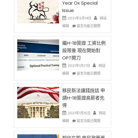
Year Ox Special
Issue
2021年2月14日
网站
，
在
编辑
留言功能已關閉
〈2021
Chinese
New
繼H-1B簽證 工資比例
Year
設限後 現在開始對
Ox
OPT開刀
Special
Issue〉
2021年1月17日
网站
中
在
编辑
留言功能已關閉
〈繼
H-
1B
移民新法讓錢說話 申
簽
請H-1B簽證高薪者先
證
得
工
資
2021年1月15日
网站
比
在
编辑
留言功能已關閉
例
〈移
設
民
限
新
卸任在即 移民政策再