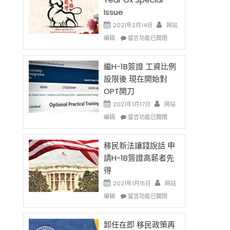
Issue
2021年2月14日
网站
在
编辑
留言功能已關閉
〈2021
Chinese
New
繼H-1B簽證 工資比例
Year
設限後 現在開始對
Ox
OPT開刀
Special
Issue〉
2021年1月17日
网站
中
在
编辑
留言功能已關閉
〈繼
H-
1B
移民新法讓錢說話 申
簽
請H-1B簽證高薪者先
證
得
工
資
2021年1月15日
网站
比
在
编辑
留言功能已關閉
例
〈移
設
民
限
新
卸任在即 移民政策再