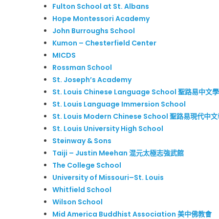
Fulton School at St. Albans
Hope Montessori Academy
John Burroughs School
Kumon – Chesterfield Center
MICDS
Rossman School
St. Joseph’s Academy
St. Louis Chinese Language School 聖路易中文
St. Louis Language Immersion School
St. Louis Modern Chinese School 聖路易現代中
St. Louis University High School
Steinway & Sons
Taiji – Justin Meehan 混元太極志強武館
The College School
University of Missouri–St. Louis
Whitfield School
Wilson School
Mid America Buddhist Association 美中佛教會