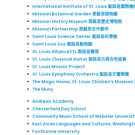
International Institute of St. Louis 聖路易國際
Missouri Botanical Garden 密蘇里植物園
Missouri History Museum 密蘇里歷史博物館
Missouri Partnership 密蘇里合作夥伴
Saint Louis Science Center 聖路易科學館
Saint Louis Zoo 聖路易動物園
St. Louis AllianceSTL 聖路易聯盟
St. Louis Classical Guitar 聖路易古典吉他協會
St. Louis Mosaic Project
St. Louis Symphony Orchestra 聖路易交響樂團
The Magic House, St. Louis Children’s Mu
The Muny
Andrews Academy
Chesterfield Day School
Community Music School of Webster Universit
East Asian Languages and Cultures, Washingto
Fontbonne University