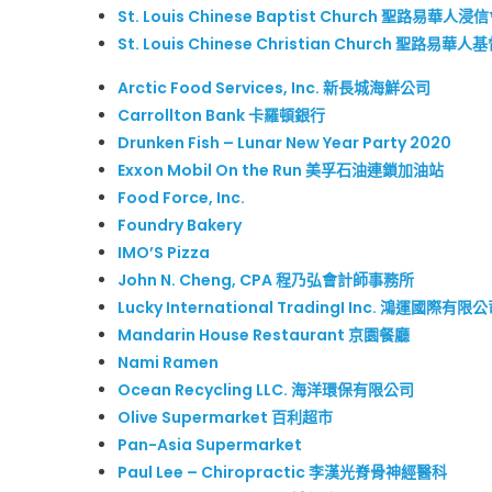
St. Louis Chinese Baptist Church 聖路易華人浸
St. Louis Chinese Christian Church 聖路易華
Arctic Food Services, Inc. 新長城海鮮公司
Carrollton Bank 卡羅頓銀行
Drunken Fish – Lunar New Year Party 2020
Exxon Mobil On the Run 美孚石油連鎖加油站
Food Force, Inc.
Foundry Bakery
IMO’S Pizza
John N. Cheng, CPA 程乃弘會計師事務所
Lucky International TradingI Inc. 鴻運國際有限
Mandarin House Restaurant 京園餐廳
Nami Ramen
Ocean Recycling LLC. 海洋環保有限公司
Olive Supermarket 百利超市
Pan-Asia Supermarket
Paul Lee – Chiropractic 李漢光脊骨神經醫科