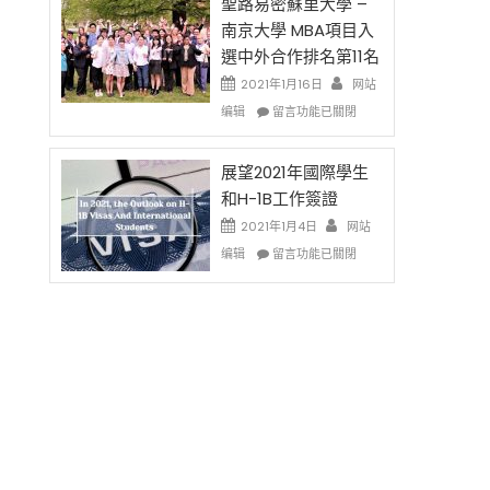
的
聖路易密蘇里大學 –
费
兩
南京大學 MBA項目入
英
年
選中外合作排名第11名
文
里
写
國
2021年1月16日
网站
作
際
在
编辑
留言功能已關閉
课!
留
〈聖
只
學
路
办
生
易
展望2021年國際學生
两
和
密
和H-1B工作簽證
场
大
蘇
2021年1月4日
错
网站
學
里
过
在
面
大
编辑
留言功能已關閉
可
〈展
臨
學
惜〉
望
的
–
中
2021
挑
南
年
戰
京
國
和
大
際
未
學
學
來〉
MBA
生
中
項
和
目
H-
入
1B
選