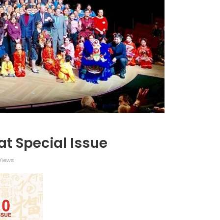
广告
圣路易时报
圣路易时报广告
 免费赠送血压计供符合
了解您的数字! 3月21日星期六 上午9点至
! 4月18日星期六 上午
Grace UM Church 免费健康检查
hurch
t Special Issue
Views