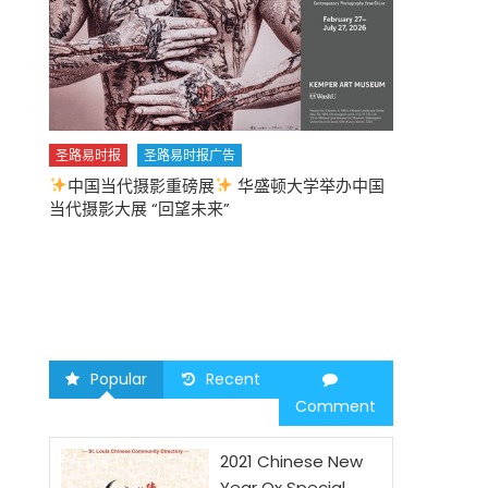
圣路易时报
圣路易时报广告
中国当代摄影重磅展
华盛顿大学举办中国
圣路易时报
当代摄影大展 “回望未来”
中午
2026 马年
Popular
Recent
Comment
2021 Chinese New
Year Ox Special