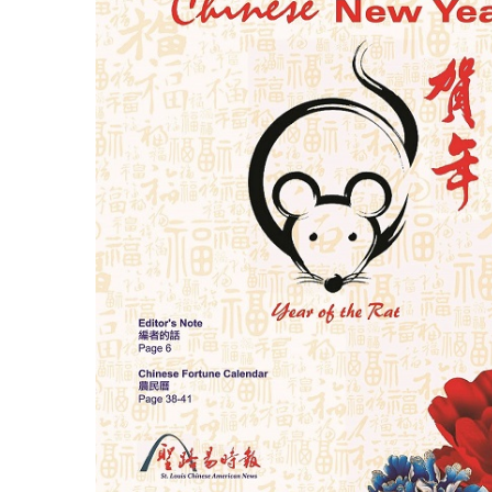
Special
Issue〉
中