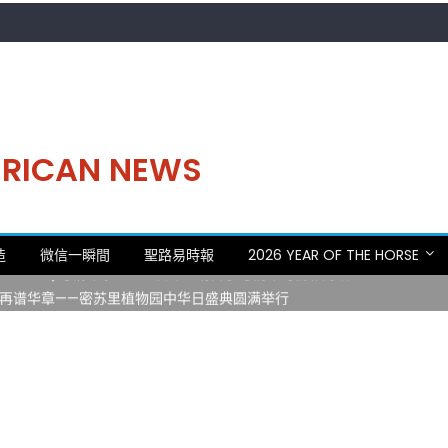
MERICAN NEWS
。中华日，等你来赴约 —— 密苏里植物园“中华日三十周年特别报道（五
造
微信一瞬間
聖路易時報
2026 YEAR OF THE HORSE
 Statler)与钢琴家Darek演绎一场古筝与钢琴的精彩对话
再谱华章——密苏里植物园中华日盛典圆满举行
日龙舟体验日 邀请各界亲身体验划行乐趣 + 水上竞速魅力
致力推动全球植物多样性研究与中美合作 Peter Raven 博士逝世 享年
。中华日，等你来赴约 —— 密苏里植物园“中华日三十周年特别报道（五
 Statler)与钢琴家Darek演绎一场古筝与钢琴的精彩对话