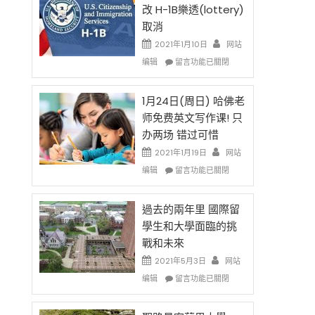
後
法
改 H-1B樂透(lottery)
現
讓
取消
在
錢
開
說
2021年1月10日
网站
始
話
在
编辑
留言功能已關閉
對
申
〈卸
OPT
請
任
開
H-
在
1月24日(周日) 哈佛老
刀〉
1B
即
师免费英文写作课! 只
中
簽
移
办两场 错过可惜
證
民
高
政
2021年1月19日
网站
薪
策
在
编辑
留言功能已關閉
者
再
〈1
先
改
月
得〉
H-
24
過去的兩年里 國際留
中
1B
日
學生和大學面臨的挑
樂
(周
戰和未來
透
日)
(lottery)
哈
2021年5月3日
网站
取
佛
在
编辑
留言功能已關閉
消〉
老
〈過
中
师
去
免