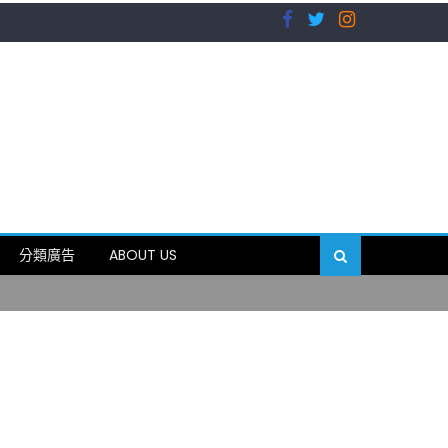
）
分類廣告
ABOUT US
89岁
）