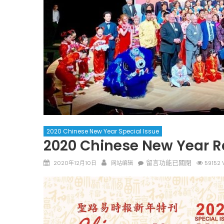
圣路易时报
圣路易时报
免费健康检查 无需预约
条件者使用 欢迎参加索取
易时报广告
9点至中午 Grace UM C
Peter Lu Team 卢长志
2020 Chinese New Year Special Issue
2020 Chinese New Year Ra
Posted
Author
在
留言功能已關閉
2020年12月10日
网站编辑
59152 
on
〈2020
Chinese
New
Year
Rat