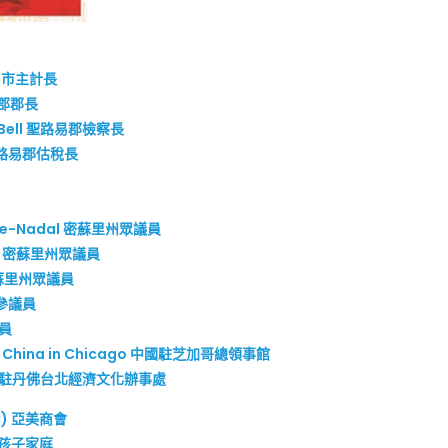
聖路易市主計長
路易郡郡長
ley Bell 聖路易郡檢察長
n 聖路易郡估稅長
pelle-Nadal 密蘇里州眾議員
erts 密蘇里州眾議員
y 密蘇里州眾議員
里州參議員
議員
ic of China in Chicago 中國駐芝加哥總領事館
Denver 駐丹佛台北經濟文化辦事處
CC) 亞美商會
養中國孩子家庭