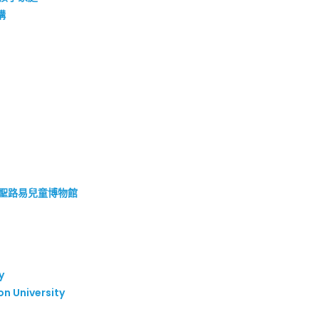
機構
seum 聖路易兒童博物館
y
n University