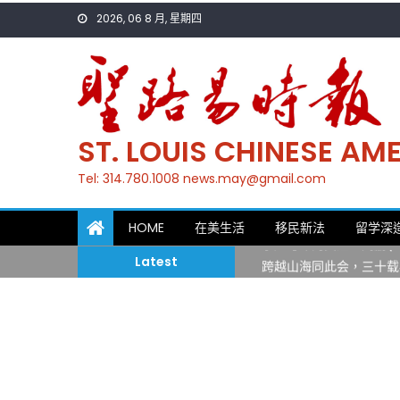
Skip
2026, 06 8 月, 星期四
to
content
ST. LOUIS CHINESE A
Tel: 314.780.1008 news.may@gmail.com
一晃三十年，初夏又相逢
HOME
在美生活
移民新法
留学深
筝声与琴韵交汇：刘励(Li
跨越山海同此会，三十载
Latest
圣路易龙舟俱乐部5月16
三十二载跨越时空的相逢
执掌密苏里植物园近四十年 
一晃三十年，初夏又相逢
筝声与琴韵交汇：刘励(Li