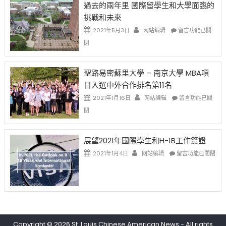
過去的兩年里 國際留學生和大學面臨的
得〉
1B
(周
挑戰和未來
中
樂
日)
透
哈
在
2021年5月3日
网站编辑
留言功能已關
(lottery)
佛
〈過
閉
取
老
去
消〉
师
的
中
免
兩
聖路易密蘇里大學 – 南京大學 MBA項
费
年
目入選中外合作排名第11名
英
里
文
國
在
2021年1月16日
网站编辑
留言功能已關
写
際
〈聖
閉
作
留
路
课!
學
易
只
生
密
展望2021年國際學生和H-1B工作簽證
办
和
蘇
在
两
大
里
2021年1月4日
网站编辑
留言功能已關閉
〈展
场
學
大
望
错
面
學
2021
过
臨
–
年
可
的
南
國
惜〉
挑
京
際
中
戰
大
學
和
學
Copyright © 2026
St. Louis Chinese American News
- All rights