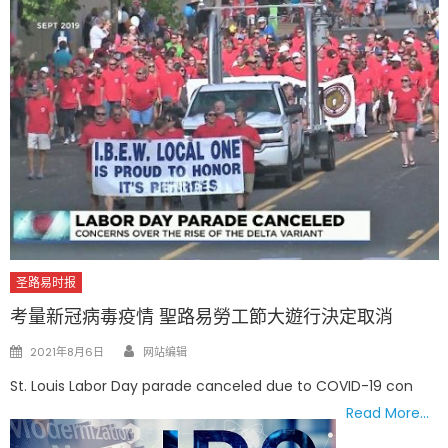
圣路易时报
考量新冠病毒疫情 聖路易勞工節大遊行決定取消
Author
Posted
2021年8月6日
网站编辑
on
St. Louis Labor Day parade canceled due to COVID-19 con
Read More…