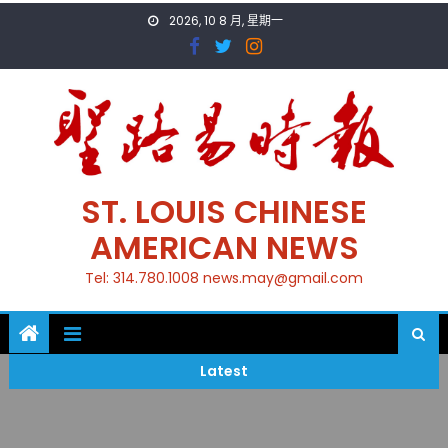
Skip
2026, 10 8 月, 星期一
to
content
ST. LOUIS CHINESE
AMERICAN NEWS
Tel: 314.780.1008 news.may@gmail.com
Latest