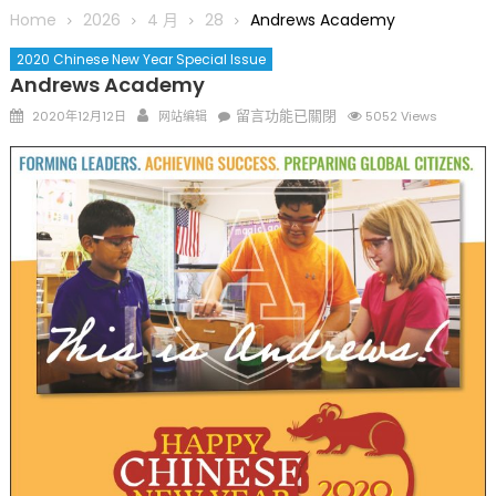
圆满举行
Home
2026
4 月
28
Andrews Academy
圣路易龙舟俱乐部5月16日龙舟体验日 邀请各界亲身体验划行乐
2020 Chinese New Year Special Issue
趣 + 水上竞速魅力
Andrews Academy
三十二载跨越时空的相逢
Posted
Author
在
留言功能已關閉
执掌密苏里植物园近四十年 致力推动全球植物多样性研究与中美
2020年12月12日
网站编辑
5052 Views
on
〈Andrews
合作 Peter Raven 博士逝世 享年89岁
Academy〉
一晃三十年，初夏又相逢。中华日，等你来赴约 —— 密苏里植物
中
园“中华日三十周年特别报道（五）
筝声与琴韵交汇：刘励(Li Statler)与钢琴家Darek演绎一场古筝
与钢琴的精彩对话