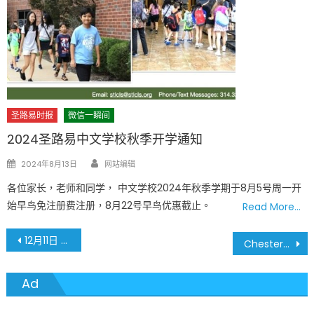
圣路易时报
微信一瞬间
2024圣路易中文学校秋季开学通知
Author
Posted
2024年8月13日
网站编辑
on
各位家长，老师和同学， 中文学校2024年秋季学期于8月5号周一开
始早鸟免注册费注册，8月22号早鸟优惠截止。
Read More…
文
12月11日 FDA核准輝瑞疫苗緊急使用 大批疫苗接種即將開始
Chesterfield Day School
章
Ad
導