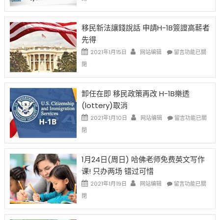
H-
1B
簽
移民新法讓錢說話 申請H-1B簽證高薪者
證
先得
工
資
在
2021年1月15日
网站编辑
留言功能已關
比
〈移
閉
例
民
設
新
限
法
卸任在即 移民政策再改 H-1B樂透
後
讓
(lottery)取消
現
錢
在
說
在
2021年1月10日
网站编辑
留言功能已關
開
話
〈卸
閉
始
申
任
對
請
在
OPT
H-
即
1月24日(周日) 哈佛老师免费英文写作
開
1B
移
课! 只办两场 错过可惜
刀〉
簽
民
中
證
政
在
2021年1月19日
网站编辑
留言功能已關
高
策
〈1
閉
薪
再
月
者
改
24
先
H-
日