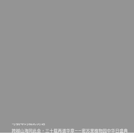
一晃三十年，初夏又相逢。中华日，等你来赴约 —— 密苏里植物
园“中华日三十周年特别报道（五）
筝声与琴韵交汇：刘励(Li Statler)与钢琴家Darek演绎一场古筝
与钢琴的精彩对话
跨越山海同此会，三十载再谱华章——密苏里植物园中华日盛典