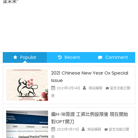
望未来”
Popular
Recent
Comment
2021 Chinese New Year Ox Special
Issue
在
2021年2月14日
网站编辑
留言功能已關
〈2021
閉
Chinese
New
Year
繼H-1B簽證 工資比例設限後 現在開始
Ox
對OPT開刀
Special
Issue〉
在
2021年1月17日
网站编辑
留言功能已關
中
〈繼
閉