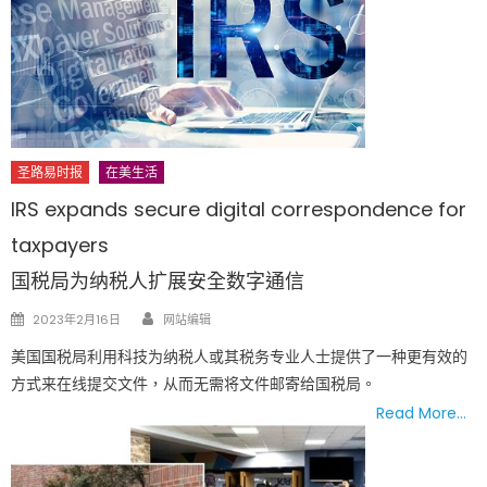
圣路易时报
在美生活
IRS expands secure digital correspondence for
taxpayers
国税局为纳税人扩展安全数字通信
Author
Posted
2023年2月16日
网站编辑
on
美国国税局利用科技为纳税人或其税务专业人士提供了一种更有效的
方式来在线提交文件，从而无需将文件邮寄给国税局。
Read More…