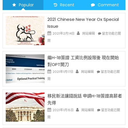
Popular
Recent
Comment
2021 Chinese New Year Ox Special
Issue
在
2021年2月14日
网站编辑
留言功能已關
〈2021
閉
Chinese
New
Year
繼H-1B簽證 工資比例設限後 現在開始
Ox
對OPT開刀
Special
Issue〉
在
2021年1月17日
网站编辑
留言功能已關
中
〈繼
閉
H-
1B
簽
移民新法讓錢說話 申請H-1B簽證高薪者
證
先得
工
資
在
2021年1月15日
网站编辑
留言功能已關
比
〈移
閉
例
民
設
新