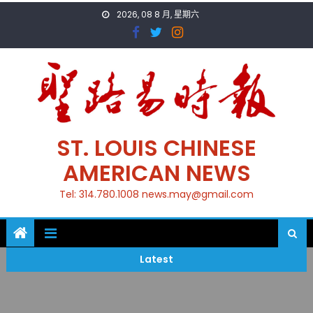
Skip
2026, 08 8 月, 星期六
to
content
ST. LOUIS CHINESE
AMERICAN NEWS
Tel: 314.780.1008 news.may@gmail.com
Latest