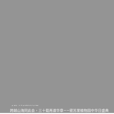
一晃三十年，初夏又相逢。中华日，等你来赴约 —— 密苏里植物
园“中华日三十周年特别报道（五）
筝声与琴韵交汇：刘励(Li Statler)与钢琴家Darek演绎一场古筝
与钢琴的精彩对话
跨越山海同此会，三十载再谱华章——密苏里植物园中华日盛典