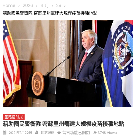
圆满举行
Home
2026
4 月
28
圣路易龙舟俱乐部5月16日龙舟体验日 邀请各界亲身体验划行乐
藉助國民警衛隊 密蘇里州籌建大規模疫苗接種地點
趣 + 水上竞速魅力
三十二载跨越时空的相逢
执掌密苏里植物园近四十年 致力推动全球植物多样性研究与中美
合作 Peter Raven 博士逝世 享年89岁
一晃三十年，初夏又相逢。中华日，等你来赴约 —— 密苏里植物
园“中华日三十周年特别报道（五）
筝声与琴韵交汇：刘励(Li Statler)与钢琴家Darek演绎一场古筝
与钢琴的精彩对话
圣路易时报
藉助國民警衛隊 密蘇里州籌建大規模疫苗接種地點
Posted
Author
在
留言功能已關閉
2021年1月22日
网站编辑
3748 Views