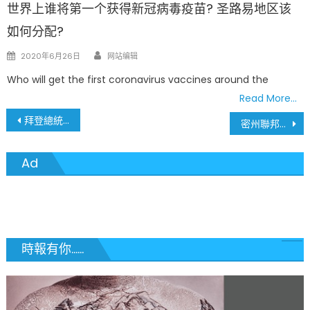
世界上谁将第一个获得新冠病毒疫苗? 圣路易地区该
如何分配?
Author
Posted
2020年6月26日
网站编辑
on
Who will get the first coronavirus vaccines around the
Read More…
文
拜登總統就任第一天 簽署17項行政命令 嚴防「跛腳總統」子夜法規
密州聯邦眾議員 聖路易檢察長 上書拜登總統取消死刑
章
Ad
導
覽
時報有你......