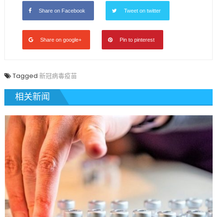
Share on Facebook
Tweet on twitter
Share on google+
Pin to pinterest
Tagged
新冠病毒疫苗
相关新闻