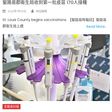
聖路易郡衛生局收到第一批疫苗 170人接種
Author
Posted
2021年1月10日
网站编辑
on
St. Louis County begins vaccinations. 【聖路易時報訊】聖路易
郡衛生局上週
Read More…
圣路易时报