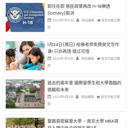
限
法
卸任在即 移民政策再改 H-1B樂透
後
讓
(lottery)取消
現
錢
在
說
在
2021年1月10日
网站编辑
留言功能已關
開
話
〈卸
閉
始
申
任
對
請
在
OPT
H-
即
1月24日(周日) 哈佛老师免费英文写作
開
1B
移
课! 只办两场 错过可惜
刀〉
簽
民
中
證
政
在
2021年1月19日
网站编辑
留言功能已關
高
策
〈1
閉
薪
再
月
者
改
24
先
H-
日
過去的兩年里 國際留學生和大學面臨的
得〉
1B
(周
挑戰和未來
中
樂
日)
透
哈
在
2021年5月3日
网站编辑
留言功能已關
(lottery)
佛
〈過
閉
取
老
去
消〉
师
的
中
免
兩
聖路易密蘇里大學 – 南京大學 MBA項
费
年
目入選中外合作排名第11名
英