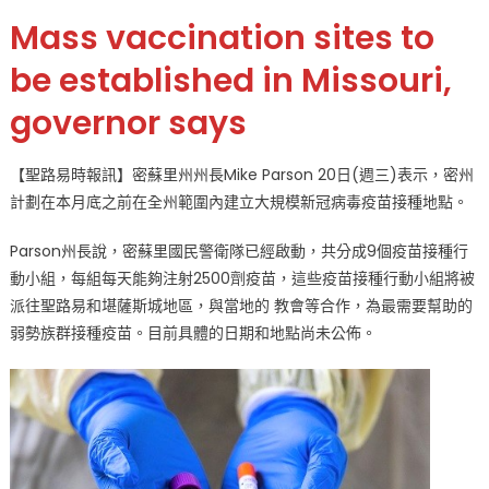
on
〈藉
Mass vaccination sites to
助
國
be established in Missouri,
民
governor says
警
衛
隊
【聖路易時報訊】密蘇里州州長Mike Parson 20日(週三)表示，密州
密
計劃在本月底之前在全州範圍內建立大規模新冠病毒疫苗接種地點。
蘇
里
Parson州長說，密蘇里國民警衛隊已經啟動，共分成9個疫苗接種行
州
動小組，每組每天能夠注射2500劑疫苗，這些疫苗接種行動小組將被
籌
派往聖路易和堪薩斯城地區，與當地的 教會等合作，為最需要幫助的
建
弱勢族群接種疫苗。目前具體的日期和地點尚未公佈。
大
規
模
疫
苗
接
種