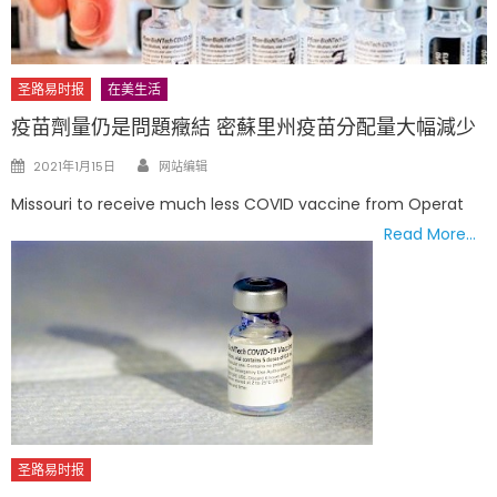
圣路易时报
在美生活
疫苗劑量仍是問題癥結 密蘇里州疫苗分配量大幅減少
Author
Posted
2021年1月15日
网站编辑
on
Missouri to receive much less COVID vaccine from Operat
Read More…
圣路易时报