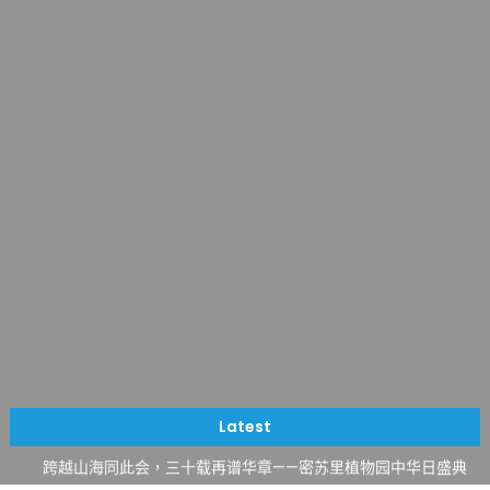
一晃三十年，初夏又相逢。中华日，等你来赴约 —— 密苏里植物
园“中华日三十周年特别报道（五）
筝声与琴韵交汇：刘励(Li Statler)与钢琴家Darek演绎一场古筝
Latest
与钢琴的精彩对话
跨越山海同此会，三十载再谱华章——密苏里植物园中华日盛典