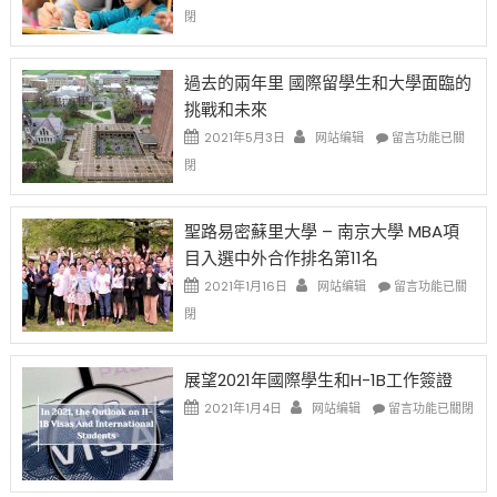
高
策
〈1
閉
薪
再
月
者
改
24
先
H-
日
過去的兩年里 國際留學生和大學面臨的
得〉
1B
(周
挑戰和未來
中
樂
日)
透
哈
在
2021年5月3日
网站编辑
留言功能已關
(lottery)
佛
〈過
閉
取
老
去
消〉
师
的
中
免
兩
聖路易密蘇里大學 – 南京大學 MBA項
费
年
目入選中外合作排名第11名
英
里
文
國
在
2021年1月16日
网站编辑
留言功能已關
写
際
〈聖
閉
作
留
路
课!
學
易
只
生
密
展望2021年國際學生和H-1B工作簽證
办
和
蘇
在
两
大
里
2021年1月4日
网站编辑
留言功能已關閉
〈展
场
學
大
望
错
面
學
2021
过
臨
–
年
可
的
南