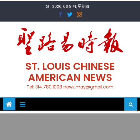
Skip
2026, 06 8 月, 星期四
to
content
ST. LOUIS CHINESE
AMERICAN NEWS
Tel: 314.780.1008 news.may@gmail.com