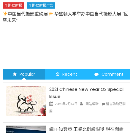
“回
圣路易时报
圣路易时报广告
2026 马年 • 马到健康
Popular
Recent
Comment
2021 Chinese New Year Ox Special
Issue
在
2021年2月14日
网站编辑
留言功能已關
〈2021
閉
Chinese
New
Year
繼H-1B簽證 工資比例設限後 現在開始
Ox