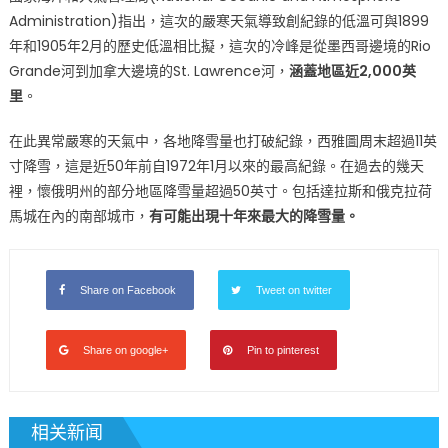
Administration)指出，這次的嚴寒天氣導致創紀錄的低溫可與1899
年和1905年2月的歷史低溫相比擬，這次的冷峰是從墨西哥邊境的Rio
Grande河到加拿大邊境的St. Lawrence河，
涵蓋地區近2,000英
里
。
在此異常嚴寒的天氣中，各地降雪量也打破紀錄，西雅圖周末超過11英
寸降雪，這是近50年前自1972年1月以來的最高紀錄。在過去的幾天
裡，懷俄明州的部分地區降雪量超過50英寸。包括達拉斯和俄克拉荷
馬城在內的南部城市，
有可能出現十年來最大的降雪量。
Share on Facebook
Tweet on twitter
Share on google+
Pin to pinterest
相关新闻