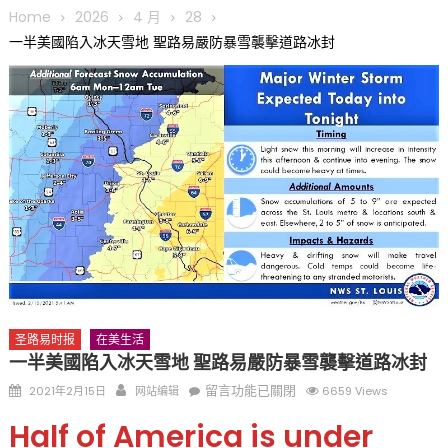
圆满举行
Home
2026
4 月
28
圣路易龙舟俱乐部5月16日龙舟体验日 邀请各界亲身体验划行乐
一半美國陷入冰天雪地 聖路易嚴防暴雪襲擊道路冰封
趣 + 水上竞速魅力
三十二载跨越时空的相逢
执掌密苏里植物园近四十年 致力推动全球植物多样性研究与中美
合作 Peter Raven 博士逝世 享年89岁
一晃三十年，初夏又相逢。中华日，等你来赴约 —— 密苏里植物
园“中华日三十周年特别报道（五）
筝声与琴韵交汇：刘励(Li Statler)与钢琴家Darek演绎一场古筝
与钢琴的精彩对话
圣路易时报
在美生活
一半美國陷入冰天雪地 聖路易嚴防暴雪襲擊道路冰封
Posted
Author
在
留言功能已關閉
2021年2月15日
网站编辑
6659 Views
on
〈一
Half of America is under
半