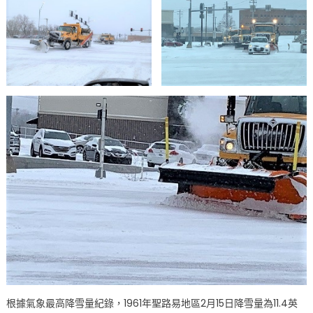
封〉
中
根據氣象最高降雪量紀錄，1961年聖路易地區2月15日降雪量為11.4英