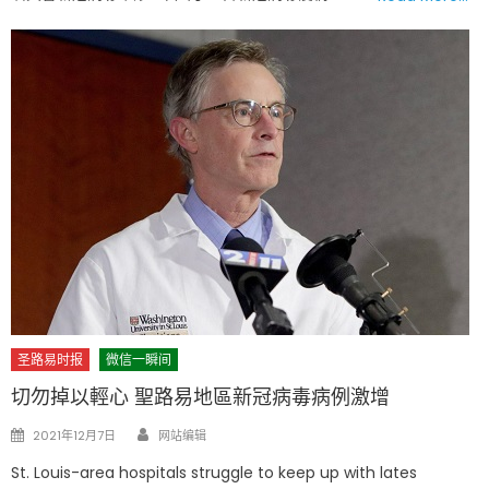
圣路易时报
微信一瞬间
切勿掉以輕心 聖路易地區新冠病毒病例激增
Author
Posted
2021年12月7日
网站编辑
on
St. Louis-area hospitals struggle to keep up with lates