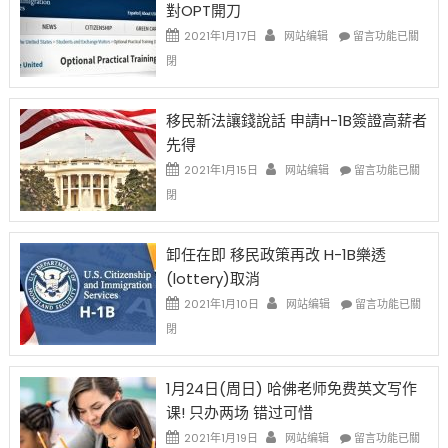
對OPT開刀
Special
Issue〉
在
2021年1月17日
网站编辑
留言功能已關
中
〈繼
閉
H-
1B
簽
移民新法讓錢說話 申請H-1B簽證高薪者
證
先得
工
資
在
2021年1月15日
网站编辑
留言功能已關
比
〈移
閉
例
民
設
新
限
法
卸任在即 移民政策再改 H-1B樂透
後
讓
(lottery)取消
現
錢
在
說
在
2021年1月10日
网站编辑
留言功能已關
開
話
〈卸
閉
始
申
任
對
請
在
OPT
H-
即
1月24日(周日) 哈佛老师免费英文写作
開
1B
移
课! 只办两场 错过可惜
刀〉
簽
民
中
證
政
在
2021年1月19日
网站编辑
留言功能已關