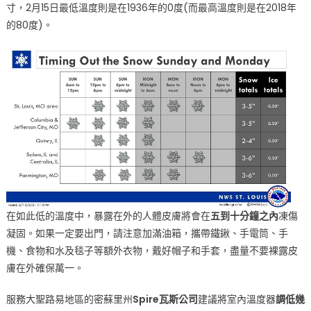
寸，2月15日最低溫度則是在1936年的0度(而最高溫度則是在2018年
的80度)。
在如此低的溫度中，暴露在外的人體皮膚將會在
五到十分鐘之內
凍傷
凝固。如果一定要出門，請注意加滿油箱，攜帶鐵鍬、手電筒、手
機、食物和水及毯子等額外衣物，戴好帽子和手套，盡量不要裸露皮
膚在外確保萬一。
服務大聖路易地區的密蘇里州
Spire瓦斯公司
建議將室內溫度器
調低幾