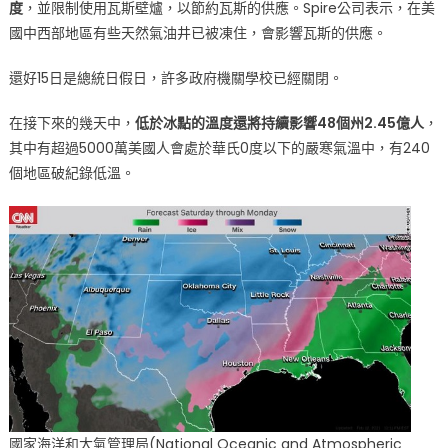
度
，並限制使用瓦斯壁爐，以節約瓦斯的供應。Spire公司表示，在美
國中西部地區有些天然氣油井已被凍住，會影響瓦斯的供應。
還好15日是總統日假日，許多政府機關學校已經關閉。
在接下來的幾天中，
低於冰點的溫度還將持續影響48個州2.45億人
，
其中有超過5000萬美國人會處於華氏0度以下的嚴寒氣溫中，有240
個地區破紀錄低溫。
國家海洋和大氣管理局(National Oceanic and Atmospheric