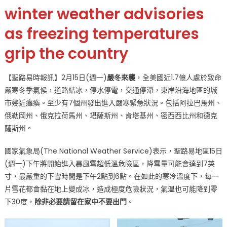
美
winter weather advisories
國
as freezing temperatures
陷
入
grip the country
冰
天
雪
【聖路易時報訊】2月15日(週一)
嚴冬來襲
，全美國近1.7億人處於致命
地
嚴寒冬季氣候，道路結冰，停水停電，交通停滯，東岸沿海地區的城
聖
市幾近癱瘓。至少有7個州發出進入嚴寒緊急狀況。包括阿拉巴馬州、
路
俄勒岡州、俄克拉荷馬州、堪薩斯州、肯塔基州、密西西比州和德克
易
薩斯州。
嚴
防
國家氣象局(The National Weather Service)表示，聖路易地區15日
暴
(週一)下午將開始進入暴風雪超低溫危險區，降雪量可能會達到7英
雪
寸，最嚴重的下雪時間是下午2點到6點。在如此的寒冷溫度下，每一
襲
片雪花都會黏在地上變成冰，造成極度危險狀況，氣溫也可能降到零
擊
下30度，
除非必要請留在家中不要出門
。
道
路
冰