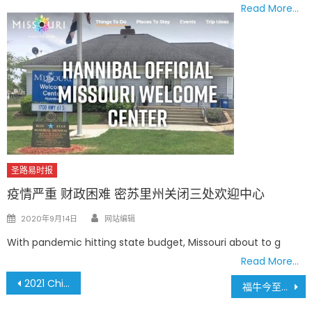
Read More…
圣路易时报
疫情严重 财政困难 密苏里州关闭三处欢迎中心
Author
Posted
2020年9月14日
网站编辑
on
With pandemic hitting state budget, Missouri about to g
Read More…
文
2021 Chinese New Year Ox Special Issue
福牛今至轉乾坤 辛丑春晚氣沖天
章