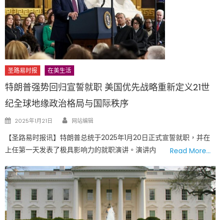
圣路易时报
在美生活
特朗普强势回归宣誓就职 美国优先战略重新定义21世
纪全球地缘政治格局与国际秩序
Author
Posted
2025年1月21日
网站编辑
on
【圣路易时报讯】特朗普总统于2025年1月20日正式宣誓就职，并在
上任第一天发表了极具影响力的就职演讲。演讲内
Read More…