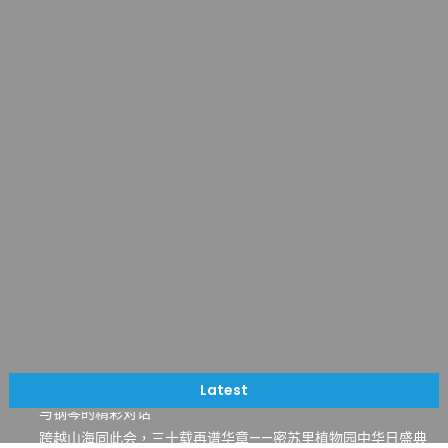
一晃三十年，初夏又相逢。中华日，等你来赴约 —— 密苏里植物
园“中华日三十周年特别报道（五）
筝声与琴韵交汇：刘励(Li Statler)与钢琴家Darek演绎一场古筝
Latest
与钢琴的精彩对话
跨越山海同此会，三十载再谱华章——密苏里植物园中华日盛典