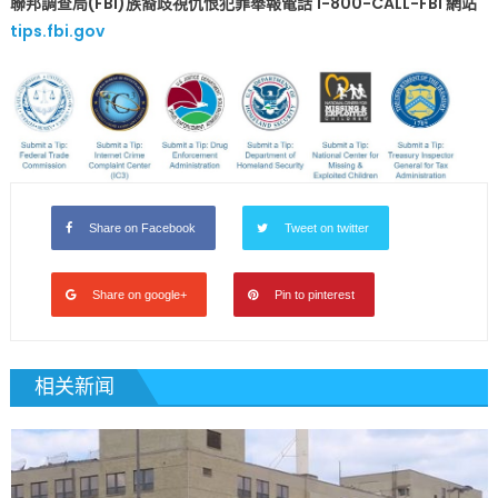
聯邦調查局(FBI)族裔歧視仇恨犯罪舉報電話 1-800-CALL-FBI 網站
族
tips.fbi.gov
裔
歧
視
仇
恨
犯
罪
舉
Share on Facebook
Tweet on twitter
報
電
話
Share on google+
Pin to pinterest
1-
800-
CALL-
相关新闻
FBI〉
中