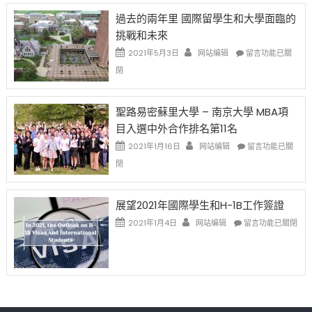
先
H-
日
過去的兩年里 國際留學生和大學面臨的
得〉
1B
(周
挑戰和未來
中
樂
日)
透
哈
在
2021年5月3日
网站编辑
留言功能已關
(lottery)
佛
〈過
閉
取
老
去
消〉
师
的
中
免
兩
聖路易密蘇里大學 – 南京大學 MBA項
费
年
目入選中外合作排名第11名
英
里
文
國
在
2021年1月16日
网站编辑
留言功能已關
写
際
〈聖
閉
作
留
路
课!
學
易
只
生
密
展望2021年國際學生和H-1B工作簽證
办
和
蘇
在
两
大
里
2021年1月4日
网站编辑
留言功能已關閉
〈展
场
學
大
望
错
面
學
2021
过
臨
–
年
可
的
南
國
惜〉
挑
京
際
中
戰
大
學