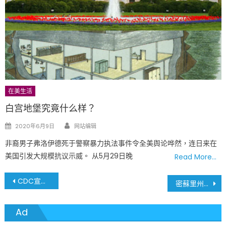
在美生活
白宫地堡究竟什么样？
Author
Posted
2020年6月9日
网站编辑
on
非裔男子弗洛伊德死于警察暴力执法事件令全美舆论哗然，连日来在
美国引发大规模抗议示威。 从5月29日晚
Read More…
文
CDC宣布 社交距離在學校學生座位減為三英尺
密蘇里州州稅申報日期延長至5月17日
章
Ad
導