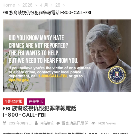
圆满举行
Home
2026
4 月
28
圣路易龙舟俱乐部5月16日龙舟体验日 邀请各界亲身体验划行乐
FBI 族裔歧視仇恨犯罪舉報電話1-800-CALL-FBI
趣 + 水上竞速魅力
三十二载跨越时空的相逢
执掌密苏里植物园近四十年 致力推动全球植物多样性研究与中美
合作 Peter Raven 博士逝世 享年89岁
一晃三十年，初夏又相逢。中华日，等你来赴约 —— 密苏里植物
园“中华日三十周年特别报道（五）
筝声与琴韵交汇：刘励(Li Statler)与钢琴家Darek演绎一场古筝
与钢琴的精彩对话
圣路易时报
在美生活
FBI 族裔歧視仇恨犯罪舉報電話
1-800-CALL-FBI
Posted
Author
在
留言功能已關閉
2021年3月19日
网站编辑
11426 Views
on
〈FBI