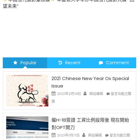
望未来”
Popular
Recent
Comment
2021 Chinese New Year Ox Special
Issue
在
2021年2月14日
网站编辑
留言功能已關
〈2021
閉
Chinese
New
Year
繼H-1B簽證 工資比例設限後 現在開始
Ox
對OPT開刀
Special
Issue〉
在
2021年1月17日
网站编辑
留言功能已關