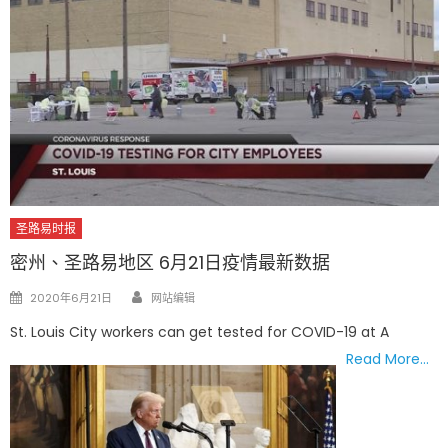
圣路易时报
密州、圣路易地区 6月21日疫情最新数据
Author
Posted
2020年6月21日
网站编辑
on
St. Louis City workers can get tested for COVID-19 at A
Read More…