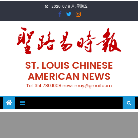
Skip
2026, 07 8 月, 星期五
to
content
ST. LOUIS CHINESE
AMERICAN NEWS
Tel: 314.780.1008 news.may@gmail.com