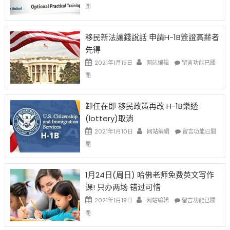
中
〈繼
閉
H-
1B
簽
移民新法讓錢說話 申請H-1B簽證高薪者
證
先得
工
資
在
2021年1月15日
网站编辑
留言功能已關
比
〈移
閉
例
民
設
新
限
法
卸任在即 移民政策再改 H-1B樂透
後
讓
(lottery)取消
現
錢
在
說
在
2021年1月10日
网站编辑
留言功能已關
開
話
〈卸
閉
始
申
任
對
請
在
OPT
H-
即
1月24日(周日) 哈佛老师免费英文写作
開
1B
移
课! 只办两场 错过可惜
刀〉
簽
民
中
證
政
在
2021年1月19日
网站编辑
留言功能已關
高
策
〈1
閉
薪
再
月
者
改
24