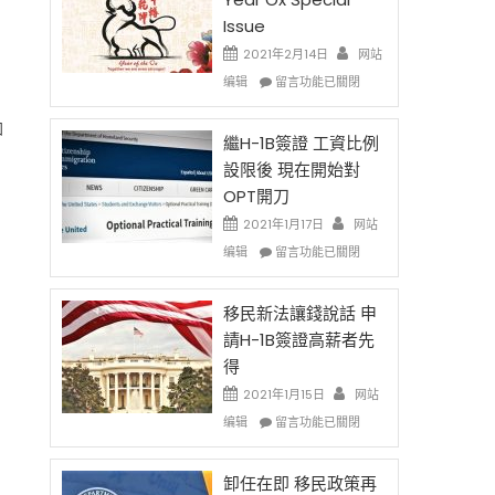
Issue
2021年2月14日
网站
在
编辑
留言功能已關閉
〈2021
Chinese
加
New
繼H-1B簽證 工資比例
Year
設限後 現在開始對
Ox
OPT開刀
Special
Issue〉
2021年1月17日
网站
中
在
编辑
留言功能已關閉
〈繼
H-
1B
移民新法讓錢說話 申
簽
請H-1B簽證高薪者先
證
得
工
資
2021年1月15日
网站
比
在
编辑
留言功能已關閉
例
〈移
設
民
限
新
卸任在即 移民政策再