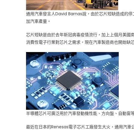
車
停
通用汽車發言人David Barnas說，由於芯片短缺造
工
加汽車產量。
兩
週〉
芯片短缺是由於去年新冠病毒疫情流行，加上上個月美國
中
消費性電子行業對芯片之需求，現在汽車製造商也開始缺
半導體芯片可廣泛用於汽車發動機性能、方向盤、自動窗
最近在日本的Renesas電子芯片工廠發生大火，通用汽