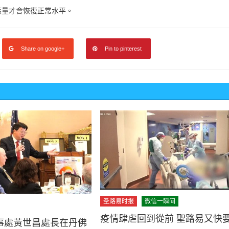
應量才會恢復正常水平。
Share on google+
Pin to pinterest
圣路易时报
微信一瞬间
疫情肆虐回到從前 聖路易又快
事處黃世昌處長在丹佛