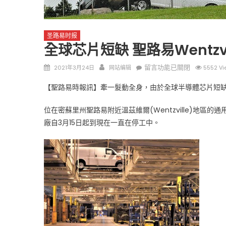
圣路易时报
全球芯片短缺 聖路易Wentzv
Posted
Author
在
留言功能已關閉
2021年3月24日
网站编辑
5552 Vi
on
〈全
圣路易时报
圣路易时报
【聖路易時報訊】牽一髮動全身，由於全球半導體芯片短缺，擴大了
球
免费健康检查 无需预约
芯
条件者使用 欢迎参加索取
易时报广告
位在密蘇里州聖路易附近溫茲維爾(Wentzville)地區的
片
9点至中午 Grace UM C
Peter Lu Team 卢长志
廠自3月15日起到現在一直在停工中。
短
缺
聖
路
易
Wentzville
通
用
汽