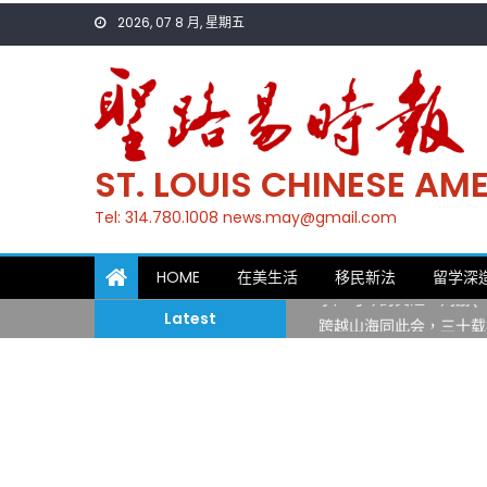
Skip
2026, 07 8 月, 星期五
to
content
ST. LOUIS CHINESE A
Tel: 314.780.1008 news.may@gmail.com
一晃三十年，初夏又相逢
HOME
在美生活
移民新法
留学深
筝声与琴韵交汇：刘励(Li
Latest
跨越山海同此会，三十载
圣路易龙舟俱乐部5月16
三十二载跨越时空的相逢
执掌密苏里植物园近四十年 
一晃三十年，初夏又相逢
筝声与琴韵交汇：刘励(Li