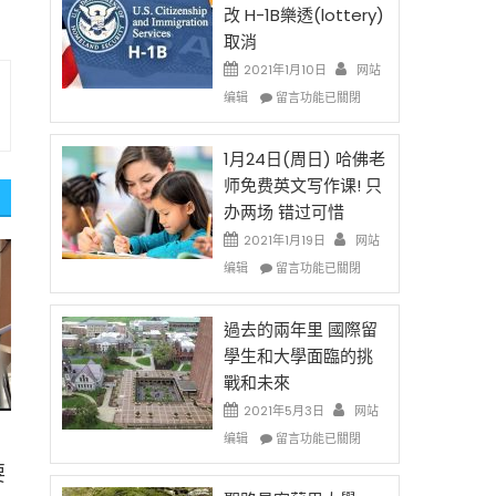
後
法
改 H-1B樂透(lottery)
現
讓
取消
在
錢
開
說
2021年1月10日
网站
始
話
在
编辑
留言功能已關閉
對
申
〈卸
OPT
請
任
開
H-
在
1月24日(周日) 哈佛老
刀〉
1B
即
师免费英文写作课! 只
中
簽
移
办两场 错过可惜
證
民
高
政
2021年1月19日
网站
薪
策
在
编辑
留言功能已關閉
者
再
〈1
先
改
月
得〉
H-
24
過去的兩年里 國際留
中
1B
日
學生和大學面臨的挑
樂
(周
戰和未來
透
日)
(lottery)
哈
2021年5月3日
网站
取
佛
在
编辑
留言功能已關閉
消〉
老
〈過
要
中
师
去
免