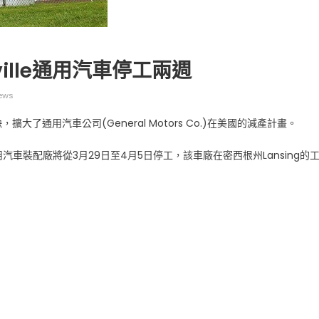
ille通用汽車停工兩週
ews
广告
圣路易时报
圣路易时报广告
通用汽車公司(General Motors Co.)在美國的減產計畫。
 免费赠送血压计供符合
了解您的数字! 3月21日星期六 上午9点至
! 4月18日星期六 上午
Grace UM Church 免费健康检查
通用汽車裝配廠將從3月29日至4月5日停工，該車廠在密西根州Lansing的
hurch