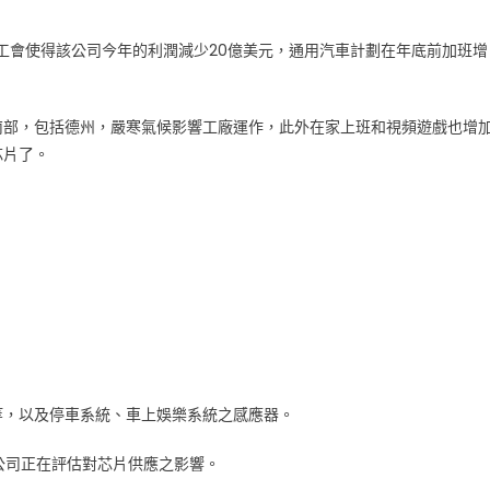
成的停工會使得該公司今年的利潤減少20億美元，通用汽車計劃在年底前加班增
南部，包括德州，嚴寒氣候影響工廠運作，此外在家上班和視頻遊戲也增
芯片了。
等，以及停車系統、車上娛樂系統之感應器。
車公司正在評估對芯片供應之影響。