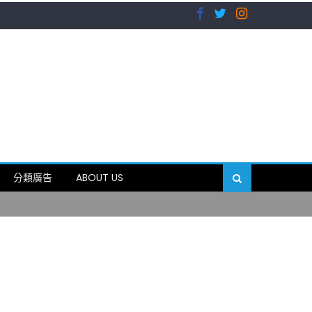
）
分類廣告
ABOUT US
89岁
）