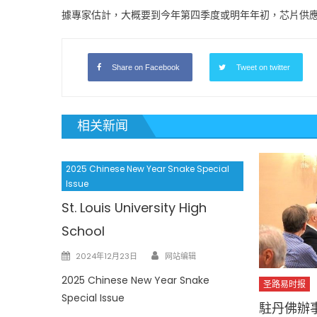
據專家估計，大概要到今年第四季度或明年年初，芯片供
Share on Facebook
Tweet on twitter
相关新闻
2025 Chinese New Year Snake Special
Issue
St. Louis University High
School
Author
Posted
2024年12月23日
网站编辑
on
2025 Chinese New Year Snake
圣路易时报
Special Issue
駐丹佛辦