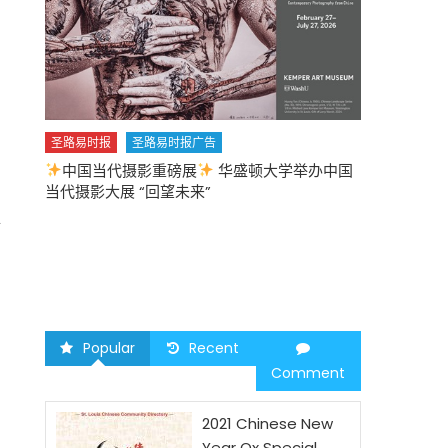
圣路易时报
圣路易时报广告
中国当代摄影重磅展
华盛顿大学举办中国
圣路易时报
当代摄影大展 “回望未来”
中午
2026 马年
工
Popular
Recent
Comment
2021 Chinese New
Year Ox Special