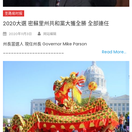
圣路易时报
2020大選 密蘇里州共和黨大獲全勝 全部連任
Author
Posted
2020年11月3日
网站编辑
on
州長當選人 現任州長 Governor Mike Parson
_______________________
Read More…