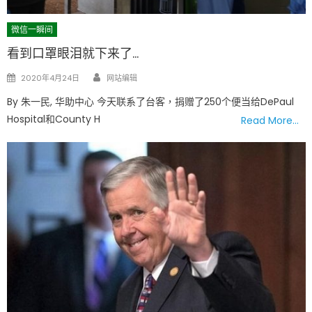
微信一瞬间
看到口罩眼泪就下来了…
Author
Posted
2020年4月24日
网站编辑
on
By 朱一民, 华助中心 今天联系了台客，捐赠了250个便当给DePaul
Hospital和County H
Read More…