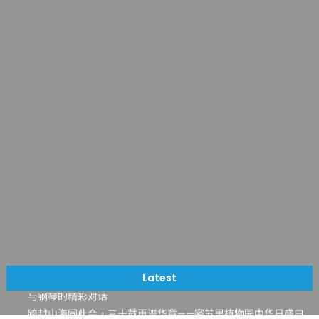
一晃三十年，初夏又相逢。中华日，等你来赴约 —— 密苏里植物
园“中华日三十周年特别报道（五）
筝声与琴韵交汇：刘励(Li Statler)与钢琴家Darek演绎一场古筝
Latest
与钢琴的精彩对话
跨越山海同此会，三十载再谱华章——密苏里植物园中华日盛典