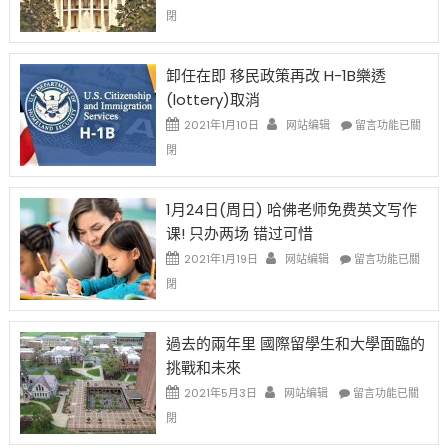
比
〈移
閉
例
民
設
新
限
法
卸任在即 移民政策再改 H-1B樂透
後
讓
(lottery)取消
現
錢
在
說
在
2021年1月10日
网站编辑
留言功能已關
開
話
〈卸
閉
始
申
任
對
請
在
OPT
H-
即
1月24日(周日) 哈佛老师免费英文写作
開
1B
移
课! 只办两场 错过可惜
刀〉
簽
民
中
證
政
在
2021年1月19日
网站编辑
留言功能已關
高
策
〈1
閉
薪
再
月
者
改
24
先
H-
日
過去的兩年里 國際留學生和大學面臨的
得〉
1B
(周
挑戰和未來
中
樂
日)
透
哈
在
2021年5月3日
网站编辑
留言功能已關
(lottery)
佛
〈過
閉
取
老
去
消〉
师
的