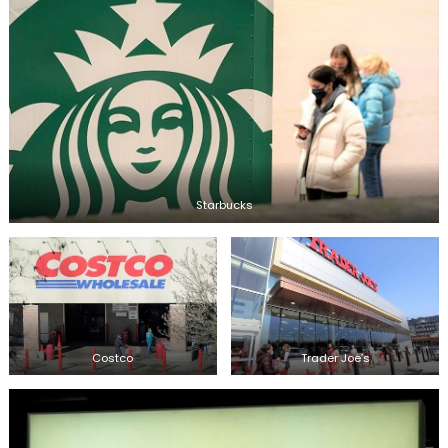
Starbucks
Costco
Trader Joe’s