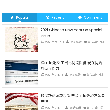
Popular
Recent
Comment
2021 Chinese New Year Ox Special
Issue
在
2021年2月14日
网站编辑
留言功能已關
〈2021
閉
Chinese
New
Year
繼H-1B簽證 工資比例設限後 現在開始
Ox
對OPT開刀
Special
Issue〉
在
2021年1月17日
网站编辑
留言功能已關
中
〈繼
閉
H-
1B
簽
移民新法讓錢說話 申請H-1B簽證高薪者
證
先得
工
資
在
2021年1月15日
网站编辑
留言功能已關