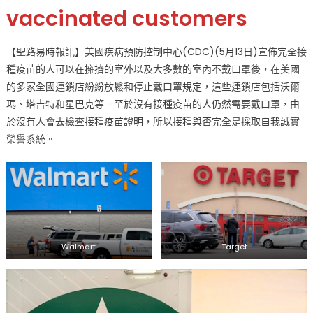
vaccinated customers
疫
苗
後
【聖路易時報訊】美國疾病預防控制中心(CDC)(5月13日)宣佈完全接
這
種疫苗的人可以在擁擠的室外以及大多數的室內不戴口罩後，在美國
些
的多家全國連鎖店紛紛放鬆和停止戴口罩規定，這些連鎖店包括沃爾
全
瑪、塔吉特和星巴克等。至於沒有接種疫苗的人仍然需要戴口罩，由
國
於沒有人會去檢查接種疫苗證明，所以接種與否完全是採取自我誠實
連
榮譽系統。
鎖
店
不
必
戴
口
罩〉
Walmart
Target
中