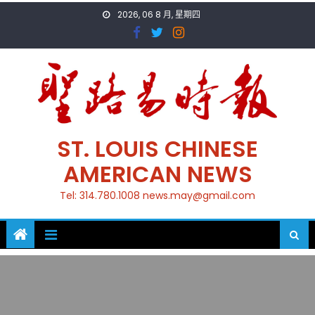
Skip
2026, 06 8 月, 星期四
to
content
ST. LOUIS CHINESE
AMERICAN NEWS
Tel: 314.780.1008 news.may@gmail.com