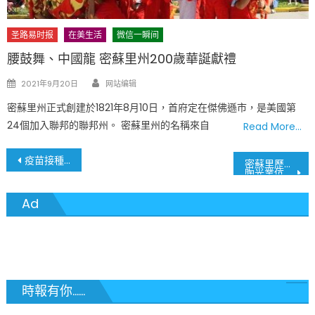
圣路易时报
在美生活
微信一瞬间
腰鼓舞、中國龍 密蘇里州200歲華誕獻禮
Author
Posted
2021年9月20日
网站编辑
on
密蘇里州正式創建於1821年8月10日，首府定在傑佛遜市，是美國第
24個加入聯邦的聯邦州。 密蘇里州的名稱來自
Read More…
文
疫苗接種了 口罩不戴了 下一步驟是什麼?
密蘇里歷史博物館 –
陶光業伉儷移民的故事
章
Ad
導
覽
時報有你......