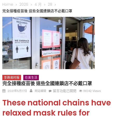
圆满举行
Home
2026
4 月
28
圣路易龙舟俱乐部5月16日龙舟体验日 邀请各界亲身体验划行乐
完全接種疫苗後 這些全國連鎖店不必戴口罩
趣 + 水上竞速魅力
三十二载跨越时空的相逢
执掌密苏里植物园近四十年 致力推动全球植物多样性研究与中美
合作 Peter Raven 博士逝世 享年89岁
一晃三十年，初夏又相逢。中华日，等你来赴约 —— 密苏里植物
园“中华日三十周年特别报道（五）
筝声与琴韵交汇：刘励(Li Statler)与钢琴家Darek演绎一场古筝
与钢琴的精彩对话
圣路易时报
在美生活
完全接種疫苗後 這些全國連鎖店不必戴口罩
Posted
Author
在
留言功能已關閉
2021年5月17日
网站编辑
19042 Views
on
〈完
These national chains have
全
接
relaxed mask rules for
種