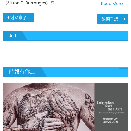
（Allison D. Burroughs）签
Read More…
文
錢又來了 – 第四輪紓困支票發放日期確定
道德爭議 「永生」的她助研新冠疫苗
章
Ad
導
覽
時報有你......