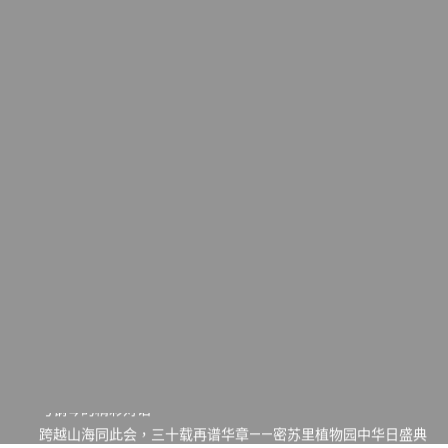
一晃三十年，初夏又相逢。中华日，等你来赴约 —— 密苏里植物
园“中华日三十周年特别报道（五）
筝声与琴韵交汇：刘励(Li Statler)与钢琴家Darek演绎一场古筝
与钢琴的精彩对话
跨越山海同此会，三十载再谱华章——密苏里植物园中华日盛典