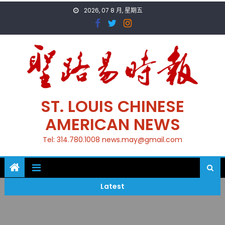
Skip
2026, 07 8 月, 星期五
to
content
ST. LOUIS CHINESE
AMERICAN NEWS
Tel: 314.780.1008 news.may@gmail.com
Latest