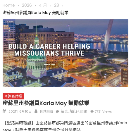
圆满举行
Home
2026
4 月
28
圣路易龙舟俱乐部5月16日龙舟体验日 邀请各界亲身体验划行乐
密蘇里州參議員Karla May 鼓勵就業
趣 + 水上竞速魅力
三十二载跨越时空的相逢
执掌密苏里植物园近四十年 致力推动全球植物多样性研究与中美
合作 Peter Raven 博士逝世 享年89岁
一晃三十年，初夏又相逢。中华日，等你来赴约 —— 密苏里植物
园“中华日三十周年特别报道（五）
筝声与琴韵交汇：刘励(Li Statler)与钢琴家Darek演绎一场古筝
与钢琴的精彩对话
圣路易时报
密蘇里州參議員Karla May 鼓勵就業
Posted
Author
在
留言功能已關閉
2021年6月10日
网站编辑
7731 Views
on
〈密
【聖路易時報訊】由聖路易市郡第四選區選出的密蘇里州參議員Karla
蘇
May，鼓勵大家透過密蘇里州公辦就業網站
里