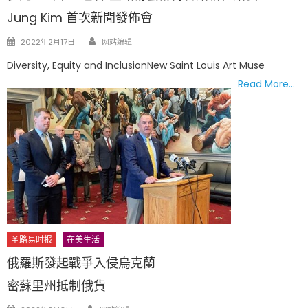
Jung Kim 首次新聞發佈會
Author
Posted
2022年2月17日
网站编辑
on
Diversity, Equity and InclusionNew Saint Louis Art Muse
Read More…
圣路易时报
在美生活
俄羅斯發起戰爭入侵烏克蘭
密蘇里州抵制俄貨
Author
Posted