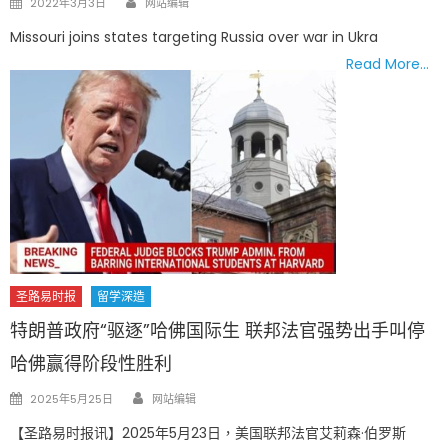
2022年3月3日
网站编辑
on
Missouri joins states targeting Russia over war in Ukra
Read More…
圣路易时报
留学深造
特朗普政府“驱逐”哈佛国际生 联邦法官强势出手叫停
哈佛赢得阶段性胜利
Author
Posted
2025年5月25日
网站编辑
on
【圣路易时报讯】2025年5月23日，美国联邦法官艾莉森·伯罗斯