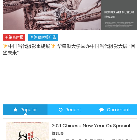
圣路易时报
圣路易时报广告
中国当代摄影重磅展
华盛顿大学举办中国当代摄影大展 “回
望未来”
Popular
Recent
Comment
2021 Chinese New Year Ox Special
Issue
在