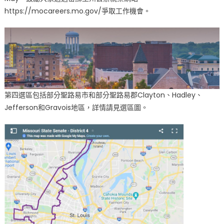
https://mocareers.mo.gov/爭取工作機會。
州
參
議
員
Karla
May
鼓
勵
第四選區包括部分聖路易市和部分聖路易郡Clayton、Hadley、
就
Jefferson和Gravois地區，詳情請見選區圖。
業〉
中