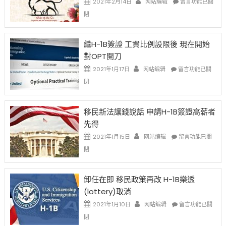
2021年2月14日
网站编辑
留言功能已關
〈2021
閉
Chinese
New
Year
繼H-1B簽證 工資比例設限後 現在開始
Ox
對OPT開刀
Special
Issue〉
在
2021年1月17日
网站编辑
留言功能已關
中
〈繼
閉
H-
1B
簽
移民新法讓錢說話 申請H-1B簽證高薪者
證
先得
工
資
在
2021年1月15日
网站编辑
留言功能已關
比
〈移
閉
例
民
設
新
限
法
卸任在即 移民政策再改 H-1B樂透
後
讓
(lottery)取消
現
錢
在
說
在
2021年1月10日
网站编辑
留言功能已關
開
話
〈卸
閉
始
申
任