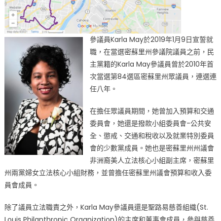
參議員Karla May於2019年1月9日宣誓就
職，在當選密蘇里州參議院議員之前，民
主黨籍的Karla May參議員曾於2010年首
次當選第84選區密蘇里州眾議員，連選連
任八年。
在擔任眾議員期間，她曾加入預算和交通
委員會，她還是撥款小組委員會-公共安
全、懲戒、交通和稅收以及就業特別委員
會的少數黨成員。她也是密蘇里州州議會
非洲裔美人立法核心小組副主席，密蘇里
州兩黨婦女立法核心小組財務，並曾擔任密蘇里州議會預算和收入委
員會成員。
除了議員立法職責之外，Karla May參議員還是聖路易慈善組織(St.
Louis Philanthropic Organization)的主席和董事會成員，參與慈善