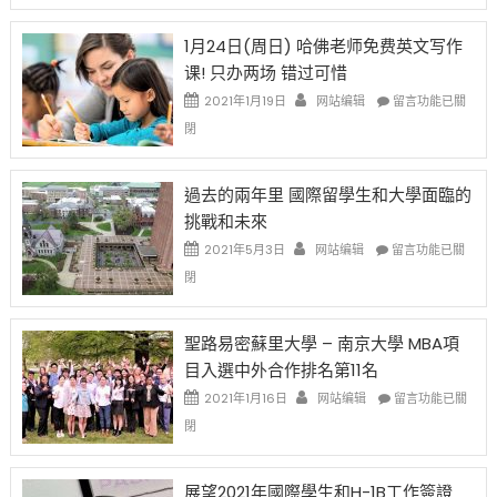
對
請
在
OPT
H-
即
1月24日(周日) 哈佛老师免费英文写作
開
1B
移
课! 只办两场 错过可惜
刀〉
簽
民
中
證
政
在
2021年1月19日
网站编辑
留言功能已關
高
策
〈1
閉
薪
再
月
者
改
24
先
H-
日
過去的兩年里 國際留學生和大學面臨的
得〉
1B
(周
挑戰和未來
中
樂
日)
透
哈
在
2021年5月3日
网站编辑
留言功能已關
(lottery)
佛
〈過
閉
取
老
去
消〉
师
的
中
免
兩
聖路易密蘇里大學 – 南京大學 MBA項
费
年
目入選中外合作排名第11名
英
里
文
國
在
2021年1月16日
网站编辑
留言功能已關
写
際
〈聖
閉
作
留
路
课!
學
易
只
生
密
展望2021年國際學生和H-1B工作簽證
办
和