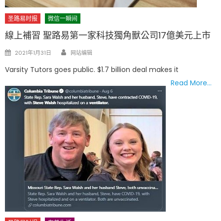
圣路易时报
微信一瞬间
線上補習 聖路易第一家科技獨角獸公司17億美元上市
Author
Posted
2021年1月31日
网站编辑
on
Varsity Tutors goes public. $1.7 billion deal makes it
Read More…