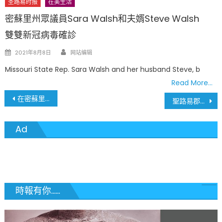
圣路易时报
在美生活
密蘇里州眾議員Sara Walsh和夫婿Steve Walsh
雙雙新冠病毒確診
Author
Posted
2021年8月8日
网站编辑
on
Missouri State Rep. Sara Walsh and her husband Steve, b
Read More…
文
在密蘇里州如何獲得免費接種新冠病毒疫苗?
聖路易郡地區疫苗接種率居全州之冠
章
Ad
導
覽
時報有你......