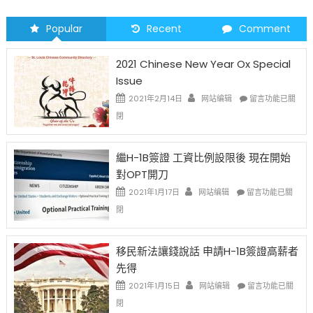
Popular
Recent
Comment
2021 Chinese New Year Ox Special
Issue
在
2021年2月14日
网站编辑
留言功能已關
〈2021
閉
Chinese
New
Year
繼H-1B簽證 工資比例設限後 現在開始
Ox
對OPT開刀
Special
Issue〉
在
2021年1月17日
网站编辑
留言功能已關
中
〈繼
閉
H-
1B
簽
移民新法讓錢說話 申請H-1B簽證高薪者
證
先得
工
資
在
2021年1月15日
网站编辑
留言功能已關
比
〈移
閉
例
民