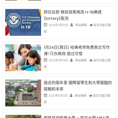
設
新
限
法
卸任在即 移民政策再改 H-1B樂透
後
讓
(lottery)取消
現
錢
在
說
在
2021年1月10日
网站编辑
留言功能已關
開
話
〈卸
閉
始
申
任
對
請
在
OPT
H-
即
1月24日(周日) 哈佛老师免费英文写作
開
1B
移
课! 只办两场 错过可惜
刀〉
簽
民
中
證
政
在
2021年1月19日
网站编辑
留言功能已關
高
策
〈1
閉
薪
再
月
者
改
24
先
H-
日
過去的兩年里 國際留學生和大學面臨的
得〉
1B
(周
挑戰和未來
中
樂
日)
透
哈
在
2021年5月3日
网站编辑
留言功能已關
(lottery)
佛
〈過
閉
取
老
去
消〉
师
的
中
免
兩
聖路易密蘇里大學 – 南京大學 MBA項