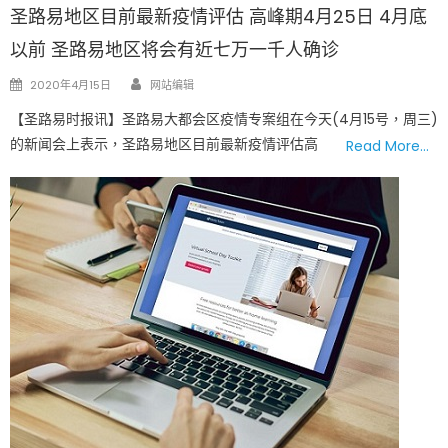
圣路易地区目前最新疫情评估 高峰期4月25日 4月底
以前 圣路易地区将会有近七万一千人确诊
Author
Posted
2020年4月15日
网站编辑
on
【圣路易时报讯】圣路易大都会区疫情专案组在今天(4月15号，周三)
的新闻会上表示，圣路易地区目前最新疫情评估高
Read More…