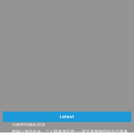
一晃三十年，初夏又相逢。中华日，等你来赴约 —— 密苏里植物
园“中华日三十周年特别报道（五）
筝声与琴韵交汇：刘励(Li Statler)与钢琴家Darek演绎一场古筝
Latest
与钢琴的精彩对话
跨越山海同此会，三十载再谱华章——密苏里植物园中华日盛典