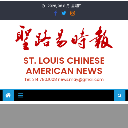
Skip
2026, 06 8 月, 星期四
to
content
ST. LOUIS CHINESE
AMERICAN NEWS
Tel: 314.780.1008 news.may@gmail.com