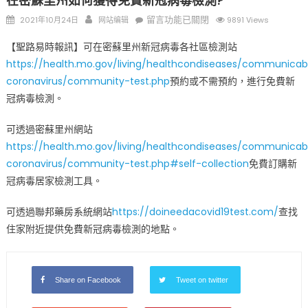
在密蘇里州如何獲得免費新冠病毒檢測?
Posted
Author
在
留言功能已關閉
2021年10月24日
网站编辑
9891 Views
on
〈在
【聖路易時報訊】可在密蘇里州新冠病毒各社區檢測站
密
https://health.mo.gov/living/healthcondiseases/communicab
蘇
coronavirus/community-test.php
預約或不需預約，進行免費新
里
州
冠病毒檢測。
如
可透過密蘇里州網站
何
獲
https://health.mo.gov/living/healthcondiseases/communicab
得
coronavirus/community-test.php#self-collection
免費訂購新
免
冠病毒居家檢測工具。
費
新
可透過聯邦藥房系統網站
https://doineedacovid19test.com/
查找
冠
住家附近提供免費新冠病毒檢測的地點。
病
毒
檢
Share on Facebook
Tweet on twitter
測?〉
中