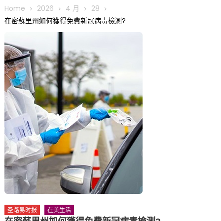
圆满举行
Home
2026
4 月
28
圣路易龙舟俱乐部5月16日龙舟体验日 邀请各界亲身体验划行乐
在密蘇里州如何獲得免費新冠病毒檢測?
趣 + 水上竞速魅力
三十二载跨越时空的相逢
执掌密苏里植物园近四十年 致力推动全球植物多样性研究与中美
合作 Peter Raven 博士逝世 享年89岁
一晃三十年，初夏又相逢。中华日，等你来赴约 —— 密苏里植物
园“中华日三十周年特别报道（五）
筝声与琴韵交汇：刘励(Li Statler)与钢琴家Darek演绎一场古筝
与钢琴的精彩对话
圣路易时报
在美生活