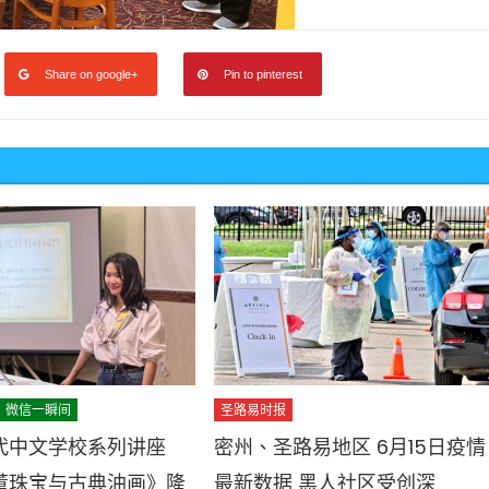
Share on google+
Pin to pinterest
微信一瞬间
圣路易时报
代中文学校系列讲座
密州、圣路易地区 6月15日疫情
董珠宝与古典油画》隆
最新数据 黑人社区受创深