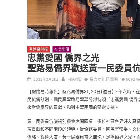
圣路易时报
在美生活
圣路易时报
圣路易时报
忠黨愛國 僑界之光
免费健康检查 无需预约
聖路易僑界歡送黃一民委員
条件者使用 欢迎参加索取
易时报广告
9点至中午 Grace UM C
Peter Lu Team 卢长志
Posted
Author
在
留言功能已關閉
2022年3月21日
网站编辑
5092 Vi
on
〈忠
【聖路易時報訊】聖路易僑界3月20日(週日)下午六時
黨
民伉儷餞別。國民黨聖路易聖藟分部特頒「忠黨愛國 僑界
愛
來對僑學界的貢獻，和對中華民國的堅定支持。
國
僑
黃一民委員伉儷餞別餐會席開四桌，多位社區各界好友真
界
項貢獻和不同階段的領導，從僑務委員、國民黨常委、文
之
光
偉略、豁達大度，黃一民委員當之無愧，是為僑界之光，