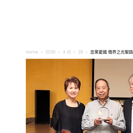
Home
2026
4 月
28
忠黨愛國 僑界之光聖