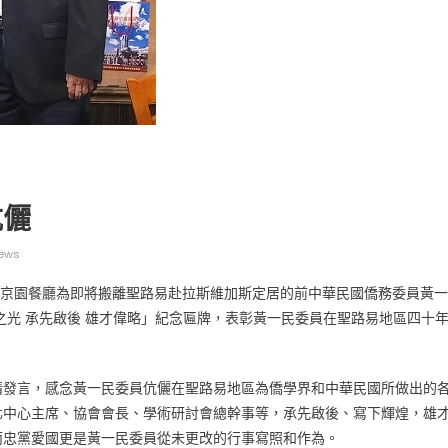
广告
圣路易时报
圣路易时报广告
 免费赠送血压计供符合
了解您的数字! 3月21日星期六 上午9点至
伉儷
! 4月18日星期六 上午
Grace UM Church 免费健康检查
hurch
ews
，在京園餐廳為即將搬離聖路易赴拉斯維加斯定居的前中華民國僑務委員黃一
之光 承先啟後 雄才偉略」紀念匾牌，表彰黃一民委員在聖路易地區四十
情發言，感念黃一民委員伉儷在聖路易地區為僑學界和中華民國所做出的
化中心主席、協會會長、學術研討會總幹事等，承先啟後、寫下輝煌，雄
而忠黨愛國更是黃一民委員從未更改的行事寫照和作為。