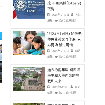
後
法
改 H-1B樂透(lottery)
現
讓
取消
在
錢
開
說
2021年1月10日
网站
始
話
在
编辑
留言功能已關閉
對
申
〈卸
OPT
請
任
開
H-
在
1月24日(周日) 哈佛老
刀〉
1B
即
师免费英文写作课! 只
中
簽
移
办两场 错过可惜
證
民
高
政
2021年1月19日
网站
薪
策
在
编辑
留言功能已關閉
者
再
〈1
先
改
月
得〉
H-
24
過去的兩年里 國際留
中
1B
日
學生和大學面臨的挑
樂
(周
戰和未來
透
日)
(lottery)
哈
2021年5月3日
网站
取
佛
在
编辑
留言功能已關閉
消〉
老
〈過
中
师
去
免