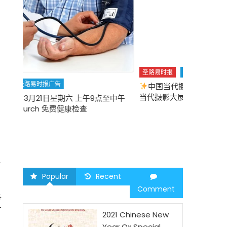
圣路易时报
圣路易时报广告
中国当代摄影重磅展
华盛顿大学举办中国
圣路易时报
当代摄影大展 “回望未来”
中午
2026 马年
年
Popular
Recent
Comment
各
才
2021 Chinese New
Year Ox Special