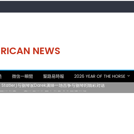
MERICAN NEWS
。中华日，等你来赴约 —— 密苏里植物园“中华日三十周年特别报道（五
造
微信一瞬間
聖路易時報
2026 YEAR OF THE HORSE
 Statler)与钢琴家Darek演绎一场古筝与钢琴的精彩对话
再谱华章——密苏里植物园中华日盛典圆满举行
日龙舟体验日 邀请各界亲身体验划行乐趣 + 水上竞速魅力
致力推动全球植物多样性研究与中美合作 Peter Raven 博士逝世 享年
。中华日，等你来赴约 —— 密苏里植物园“中华日三十周年特别报道（五
 Statler)与钢琴家Darek演绎一场古筝与钢琴的精彩对话