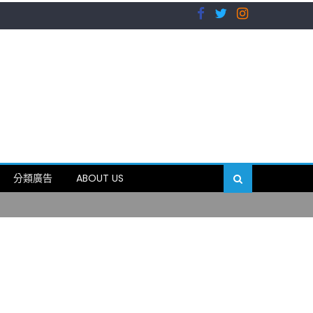
）
分類廣告
ABOUT US
89岁
）