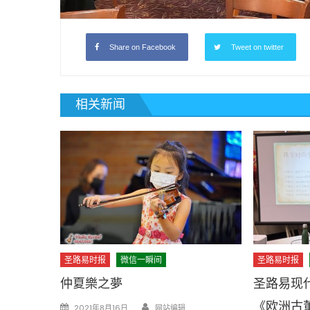
Share on Facebook
Tweet on twitter
相关新闻
圣路易时报
微信一瞬间
圣路易时报
仲夏樂之夢
圣路易现
Author
《欧洲古
Posted
2021年8月16日
网站编辑