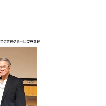
路易僑界歡送黃一民委員伉儷