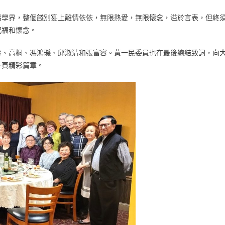
僑學界，整個餞別宴上離情依依，無限熱愛，無限懷念，溢於言表，但終
祝福和懷念。
齡、高桐、馮鴻璣、邱淑清和張富容。黃一民委員也在最後總結致詞，向
一頁精彩篇章。