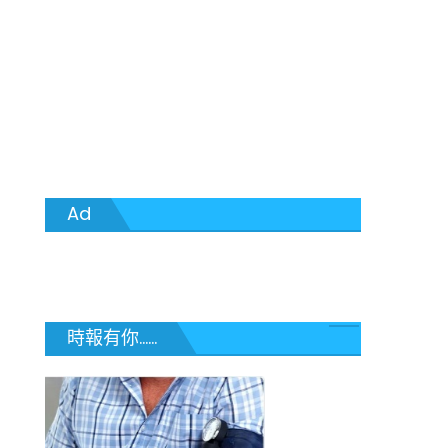
Ad
時報有你......