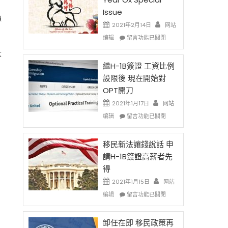
Issue
須
2021年2月14日
网站
在
编辑
留言功能已關閉
〈2021
大
Chinese
New
繼H-1B簽證 工資比例
Year
設限後 現在開始對
Ox
OPT開刀
Special
Issue〉
2021年1月17日
网站
中
在
编辑
留言功能已關閉
〈繼
H-
1B
移民新法讓錢說話 申
簽
請H-1B簽證高薪者先
證
得
工
資
2021年1月15日
网站
比
在
编辑
留言功能已關閉
例
〈移
設
民
限
新
卸任在即 移民政策再