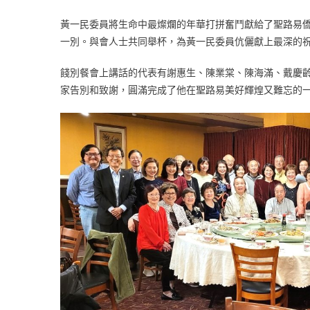
聖
路
黃一民委員將生命中最燦爛的年華打拼奮鬥獻給了聖路易
易
一別。與會人士共同舉杯，為黃一民委員伉儷獻上最深的
僑
界
餞別餐會上講話的代表有謝惠生、陳業棠、陳海滿、戴慶
歡
家告別和致謝，圓滿完成了他在聖路易美好輝煌又難忘的
送
黃
一
民
委
員
伉
儷〉
中