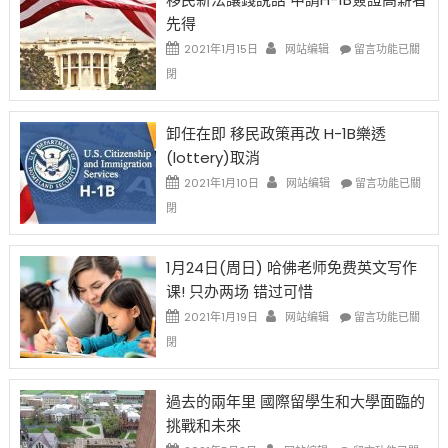
證
先得
工
資
在
2021年1月15日
网站编辑
留言功能已關
比
〈移
閉
例
民
設
新
限
法
卸任在即 移民政策再改 H-1B樂透
後
讓
(lottery)取消
現
錢
在
說
在
2021年1月10日
网站编辑
留言功能已關
開
話
〈卸
閉
始
申
任
對
請
在
OPT
H-
即
1月24日(周日) 哈佛老师免费英文写作
開
1B
移
课! 只办两场 错过可惜
刀〉
簽
民
中
證
政
在
2021年1月19日
网站编辑
留言功能已關
高
策
〈1
閉
薪
再
月
者
改
24
先
H-
日
過去的兩年里 國際留學生和大學面臨的
得〉
1B
(周
挑戰和未來
中
樂
日)
透
哈
在