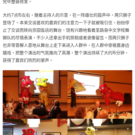
完毕整装待发。
表
演
大约7点15左右，随着主持人的示意，在一阵雄壮的鼓声中，两只狮子
记〉
登场了。本来交谈甚欢的嘉宾们的注意力一下子就被吸引住，纷纷停
中
止了交谈而转向京园饭店的舞台，饶有兴趣地看着圣路易中文学校舞
狮队的尽情表演，不少人还拿出手机照相或者录像留念。而两只狮子
也非常善解人意地从舞台上走下来进入人群中，在人群中穿梭嘉身边
嬉戏，把整个演出的气氛推向了高潮，整个演出持续了大约15分钟，
获得了嘉宾们热烈的掌声。