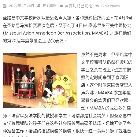
Posted
Author
在
留言功能已關閉
2022年4月28日
网站编辑
4249 Views
on
〈圣
圣路易中文学校舞狮队最近名声大振，各种邀约接踵而至。在4月3号
路
在圣路易马拉松赛表演之后，又于4月14日应 密苏里州亚美律师协会
易
(Missouri Asian American Bar Association, MAABA) 之邀在他们
中
文
的第20届年度聚餐会上助兴表演。
学
校
虽然不是周末，但圣路易中
舞
文学校舞狮队仍然在紧张的
狮
学业之余在晚上7点之前按
队
照约定时间来到了京园饭
应
店，这个时候京园饭店里人
MAABA（Missouri
声鼎沸，MAABA 参加年度
Asian
聚餐会的宾客们已经欢聚一
American
堂，MAABA 的成员多为律
Bar
师、法官以及法学院的教授和学生，可谓都是社会精英，但圣路易中
Association）
文学校舞狮队的孩子们在这些社会精英面前毫不怯场，迅速开始了各
之
种准备工作，抬鼓的抬鼓换装的换装，很快一红一黄两只狮子就准备
邀