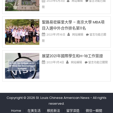
2021年5月3日
网站编辑
留言功能已關
(lottery)
佛
〈過
閉
取
老
去
消〉
师
的
中
免
兩
聖路易密蘇里大學 – 南京大學 MBA項
费
年
目入選中外合作排名第11名
英
里
文
國
在
2021年1月16日
网站编辑
留言功能已關
写
際
〈聖
閉
作
留
路
课!
學
易
只
生
密
展望2021年國際學生和H-1B工作簽證
办
和
蘇
在
两
大
里
2021年1月4日
网站编辑
留言功能已關閉
〈展
场
學
大
望
错
面
學
2021
过
臨
–
年
可
的
南
國
惜〉
挑
京
際
中
戰
大
學
和
學
Copyright © 2026
St. Louis Chinese American News
- All rights
生
未
MBA
reserved.
和
來〉
項
H-
中
目
Home
在美生活
移民新法
留学深造
微信一瞬間