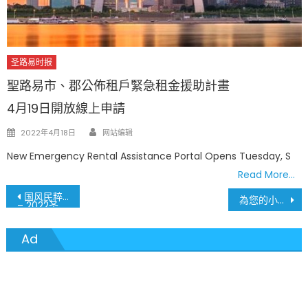
圣路易时报
聖路易市、郡公佈租戶緊急租金援助計畫
4月19日開放線上申請
Author
Posted
2022年4月18日
网站编辑
on
New Emergency Rental Assistance Portal Opens Tuesday, S
Read More…
文
国风民粹汇园圃 游人友人尽开颜
為您的小球星 接種一劑強心針
– 2022圣路易斯中华日活动系列介绍一
章
Ad
導
覽