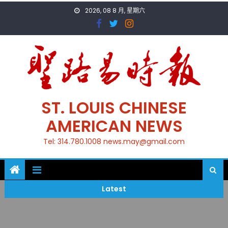
Skip
2026, 08 8 月, 星期六
to
content
ST. LOUIS CHINESE
AMERICAN NEWS
Tel: 314.780.1008 news.may@gmail.com
Latest