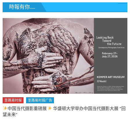
時報有你......
圣路易时报
圣路易时报广告
中国当代摄影重磅展
华盛顿大学举办中国当代摄影大展 “回
望未来”