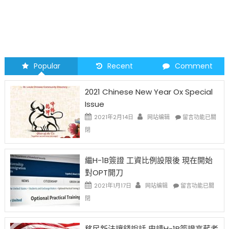
Popular
Recent
Comment
2021 Chinese New Year Ox Special
Issue
在
2021年2月14日
网站编辑
留言功能已關
〈2021
閉
Chinese
New
Year
繼H-1B簽證 工資比例設限後 現在開始
Ox
對OPT開刀
Special
Issue〉
在
2021年1月17日
网站编辑
留言功能已關
中
〈繼
閉
H-
1B
簽
移民新法讓錢說話 申請H-1B簽證高薪者