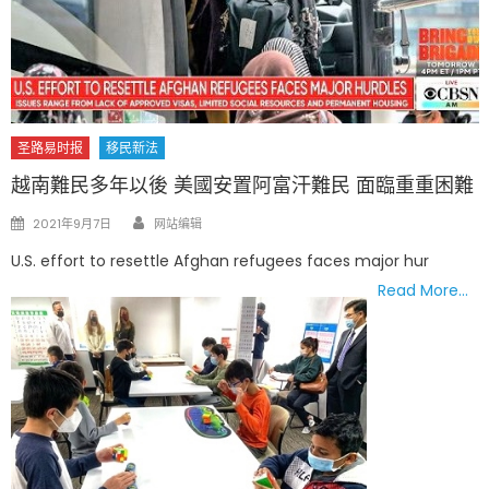
圣路易时报
移民新法
越南難民多年以後 美國安置阿富汗難民 面臨重重困難
Author
Posted
2021年9月7日
网站编辑
on
U.S. effort to resettle Afghan refugees faces major hur
Read More…