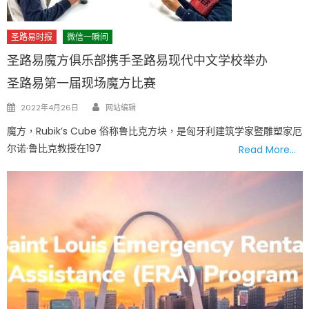
圣路易时报
微信一瞬间
圣路易魔方俱乐部携手圣路易现代中文学校举办
圣路易第一届现场魔方比赛
Author
Posted
2022年4月26日
网站编辑
on
魔方，Rubik’s Cube 俗称鲁比克方块，是匈牙利建筑学家暨雕塑家厄
尔诺·鲁比克教授在197
Read More…