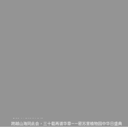
一晃三十年，初夏又相逢。中华日，等你来赴约 —— 密苏里植物
园“中华日三十周年特别报道（五）
筝声与琴韵交汇：刘励(Li Statler)与钢琴家Darek演绎一场古筝
与钢琴的精彩对话
跨越山海同此会，三十载再谱华章——密苏里植物园中华日盛典