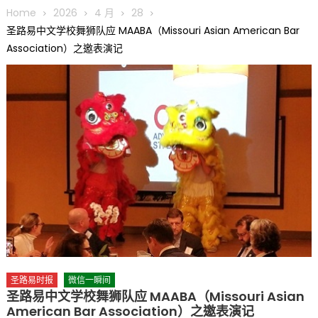
圆满举行
Home
2026
4 月
28
圣路易龙舟俱乐部5月16日龙舟体验日 邀请各界亲身体验划行乐
圣路易中文学校舞狮队应 MAABA（Missouri Asian American Bar
趣 + 水上竞速魅力
Association）之邀表演记
三十二载跨越时空的相逢
执掌密苏里植物园近四十年 致力推动全球植物多样性研究与中美
合作 Peter Raven 博士逝世 享年89岁
一晃三十年，初夏又相逢。中华日，等你来赴约 —— 密苏里植物
园“中华日三十周年特别报道（五）
筝声与琴韵交汇：刘励(Li Statler)与钢琴家Darek演绎一场古筝
与钢琴的精彩对话
圣路易时报
微信一瞬间
圣路易中文学校舞狮队应 MAABA（Missouri Asian
American Bar Association）之邀表演记