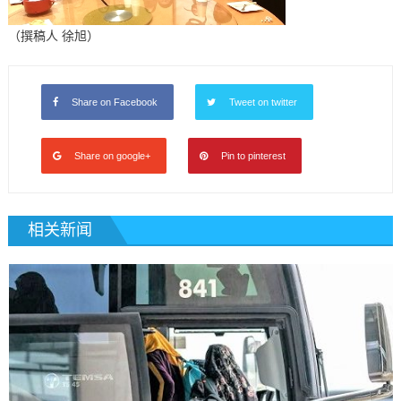
（撰稿人 徐旭）
Share on Facebook
Tweet on twitter
Share on google+
Pin to pinterest
相关新闻