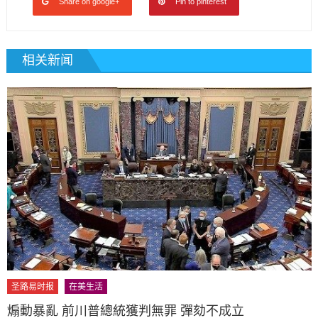
Share on google+
Pin to pinterest
相关新闻
圣路易时报
在美生活
煽動暴亂 前川普總統獲判無罪 彈劾不成立