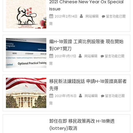
2021 Chinese New Year Ox Special
Issue
在
2021年2月14日
网站编辑
留言功能已關
〈2021
閉
Chinese
New
Year
繼H-1B簽證 工資比例設限後 現在開始
Ox
對OPT開刀
Special
Issue〉
在
2021年1月17日
网站编辑
留言功能已關
中
〈繼
閉
H-
1B
簽
移民新法讓錢說話 申請H-1B簽證高薪者
證
先得
工
資
在
2021年1月15日
网站编辑
留言功能已關
比
〈移
閉
例
民
設
新
限
法
卸任在即 移民政策再改 H-1B樂透
後
讓
(lottery)取消
現
錢