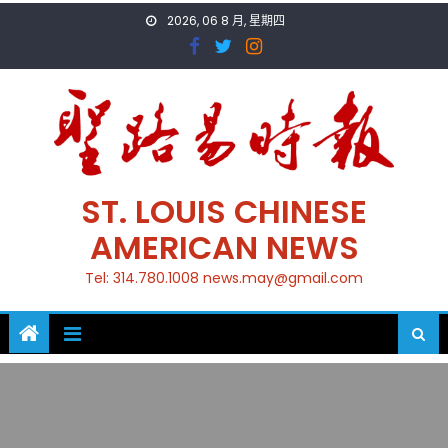
Skip
2026, 06 8 月, 星期四
to
content
ST. LOUIS CHINESE
AMERICAN NEWS
Tel: 314.780.1008 news.may@gmail.com