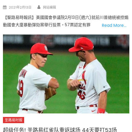
Author
Posted
2021年2月13日
网站编辑
on
【聖路易時報訊】美國國會參議院2月13日(週六)就前川普總統被控煽
動國會大廈暴動彈劾案舉行投票，57票認定有罪
Read More…
圣路易时报
超级任务! 圣路易红雀队重返球场 44天要打53场