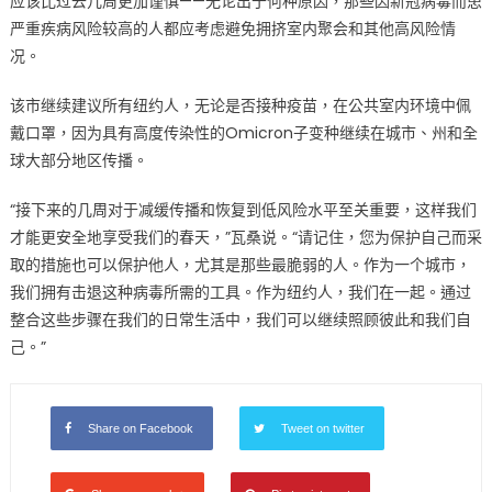
应该比过去几周更加谨慎——无论出于何种原因，那些因新冠病毒而患
NYC
严重疾病风险较高的人都应考虑避免拥挤室内聚会和其他高风险情
now
况。
at
‘Medium’
该市继续建议所有纽约人，无论是否接种疫苗，在公共室内环境中佩
risk
戴口罩，因为具有高度传染性的Omicron子变种继续在城市、州和全
level
球大部分地区传播。
as
COVID-
“接下来的几周对于减缓传播和恢复到低风险水平至关重要，这样我们
19
才能更安全地享受我们的春天，”瓦桑说。“请记住，您为保护自己而采
cases
取的措施也可以保护他人，尤其是那些最脆弱的人。作为一个城市，
continue
我们拥有击退这种病毒所需的工具。作为纽约人，我们在一起。通过
increasing〉
整合这些步骤在我们的日常生活中，我们可以继续照顾彼此和我们自
中
己。”
Share on Facebook
Tweet on twitter