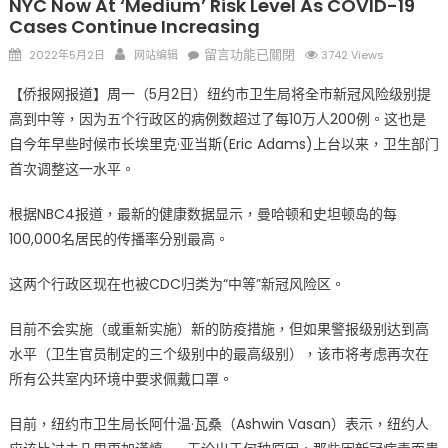
NYC Now At ‘Medium’ Risk Level As COVID-19
Cases Continue Increasing
Posted
Author
在
留言功能已關閉
2022年5月2日
网站编辑
3742 Views
on
〈纽
【侨报网报道】周一（5月2日）纽约市卫生局将全市新冠风险级别提
约
高到中等，因为五个行政区的病例数超过了每10万人200例。这也是
市
自今年早些时候市长埃里克·亚当斯(Eric Adams)上台以来，卫生部门
今
日
首次调整这一水平。
起
根据NBC4报道，最新的健康数据显示，曼哈顿和史坦顿岛的每
提
高
100,000名居民的传播率分别最高。
新
冠
这两个行政区现在也被CDC归类为“中等”新冠风险区。
风
目前不会实施（或重新实施）新的防疫措施，但如果警报级别达到高
险
等
水平（卫生官员制定的三个级别中的最高级别），该市将考虑再次在
级
所有公共室内环境中要求佩戴口罩。
至
中
目前，纽约市卫生局长阿什温·瓦桑（Ashwin Vasan）表示，纽约人
等