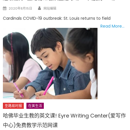
Author
Posted
2020年8月15日
网站编辑
on
Cardinals COVID-19 outbreak: St. Louis returns to field
Read More…
圣路易时报
在美生活
哈佛毕业生教的英文课! Eyre Writing Center(爱写作
中心)免费教学示范网课