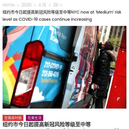
圆满举行
Home
2026
4 月
28
圣路易龙舟俱乐部5月16日龙舟体验日 邀请各界亲身体验划行乐
纽约市今日起提高新冠风险等级至中等NYC now at ‘Medium’ risk
趣 + 水上竞速魅力
level as COVID-19 cases continue increasing
三十二载跨越时空的相逢
执掌密苏里植物园近四十年 致力推动全球植物多样性研究与中美
合作 Peter Raven 博士逝世 享年89岁
一晃三十年，初夏又相逢。中华日，等你来赴约 —— 密苏里植物
园“中华日三十周年特别报道（五）
筝声与琴韵交汇：刘励(Li Statler)与钢琴家Darek演绎一场古筝
与钢琴的精彩对话
圣路易时报
在美生活
纽约市今日起提高新冠风险等级至中等