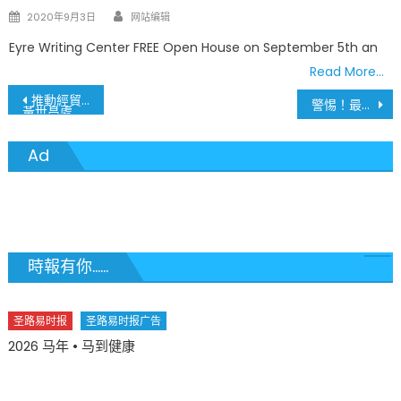
Author
Posted
2020年9月3日
网站编辑
on
Eyre Writing Center FREE Open House on September 5th an
Read More…
文
推動經貿文化 務實開拓新局
警惕！最新研究称奥密克戎两种新变异株能逃避抗体
黃世昌處長丹佛履新 蒞訪聖路易
章
Ad
導
覽
時報有你......
圣路易时报
圣路易时报广告
2026 马年 • 马到健康