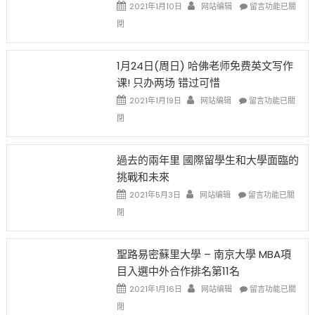
在
說
在
2021年1月10日
网站编辑
留言功能已關
開
話
〈卸
閉
始
申
任
對
請
在
OPT
H-
即
1月24日(周日) 哈佛老师免费英文写作
開
1B
移
课! 只办两场 错过可惜
刀〉
簽
民
中
證
政
在
2021年1月19日
网站编辑
留言功能已關
高
策
〈1
閉
薪
再
月
者
改
24
先
H-
日
過去的兩年里 國際留學生和大學面臨的
得〉
1B
(周
挑戰和未來
中
樂
日)
透
哈
在
2021年5月3日
网站编辑
留言功能已關
(lottery)
佛
〈過
閉
取
老
去
消〉
师
的
中
免
兩
聖路易密蘇里大學 – 南京大學 MBA項
费
年
目入選中外合作排名第11名
英
里
文
國
在
2021年1月16日
网站编辑
留言功能已關
写
際
〈聖
閉
作
留
路