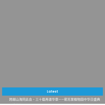
一晃三十年，初夏又相逢。中华日，等你来赴约 —— 密苏里植物
园“中华日三十周年特别报道（五）
筝声与琴韵交汇：刘励(Li Statler)与钢琴家Darek演绎一场古筝
Latest
与钢琴的精彩对话
跨越山海同此会，三十载再谱华章——密苏里植物园中华日盛典