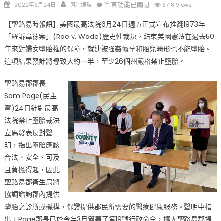
Posted
Author
在
留言功能已關閉
2022年6月24日
网站编辑
3718 Views
on
〈美
【聖路易時報訊】美國最高法院6月24日週五正式宣布推翻1973年
國
「羅訴韋德案」(Roe v. Wade)歷史性裁決，結束美國憲法在過去50
最
年來對婦女墮胎權的保障，就連被強姦懷孕和胎兒畸形也不能墮胎。
高
法
這項結果預計將導致大約一半，至少26個州嚴格禁止墮胎。
院
聖路易郡郡長
正
式
Sam Page(民主
推
黨)24日針對最高
翻
法院禁止墮胎裁決
「羅
立馬發表反對聲
訴
明，指出墮胎應該
韋
合法、安全、可及
德
且負擔得起，因此
案」
聖路易郡衛生局將
確
協調諮詢郡內提供
定
墮胎之診所或機構，保證提供郡民所需要的醫療健康服務。聲明中指
墮
出，Page郡長已於今年3月簽署了第19號行政命令，擴大聖路易郡提
胎