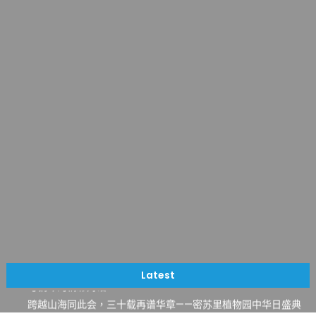
一晃三十年，初夏又相逢。中华日，等你来赴约 —— 密苏里植物
园“中华日三十周年特别报道（五）
筝声与琴韵交汇：刘励(Li Statler)与钢琴家Darek演绎一场古筝
Latest
与钢琴的精彩对话
跨越山海同此会，三十载再谱华章——密苏里植物园中华日盛典