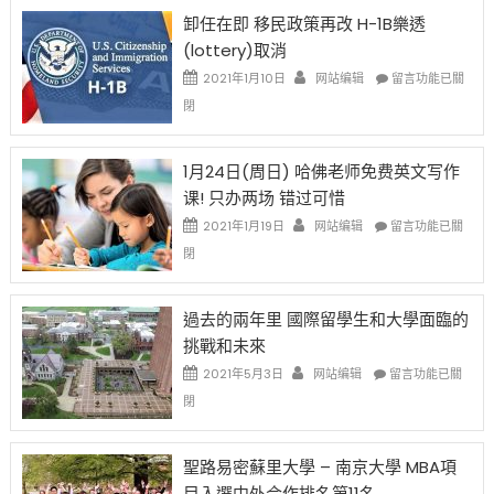
限
法
卸任在即 移民政策再改 H-1B樂透
後
讓
(lottery)取消
現
錢
在
說
在
2021年1月10日
网站编辑
留言功能已關
開
話
〈卸
閉
始
申
任
對
請
在
OPT
H-
即
1月24日(周日) 哈佛老师免费英文写作
開
1B
移
课! 只办两场 错过可惜
刀〉
簽
民
中
證
政
在
2021年1月19日
网站编辑
留言功能已關
高
策
〈1
閉
薪
再
月
者
改
24
先
H-
日
過去的兩年里 國際留學生和大學面臨的
得〉
1B
(周
挑戰和未來
中
樂
日)
透
哈
在
2021年5月3日
网站编辑
留言功能已關
(lottery)
佛
〈過
閉
取
老
去
消〉
师
的
中
免
兩
聖路易密蘇里大學 – 南京大學 MBA項
费
年
目入選中外合作排名第11名
英