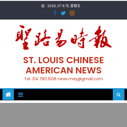
Skip
2026, 07 8 月, 星期五
to
content
ST. LOUIS CHINESE
AMERICAN NEWS
Tel: 314.780.1008 news.may@gmail.com