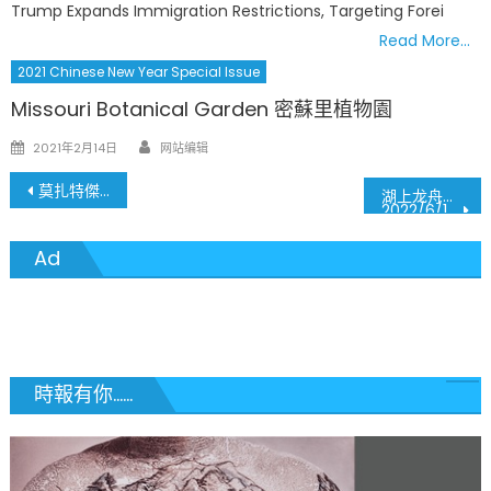
Trump Expands Immigration Restrictions, Targeting Forei
Read More…
2021 Chinese New Year Special Issue
Missouri Botanical Garden 密蘇里植物園
Author
Posted
2021年2月14日
网站编辑
on
文
莫扎特傑作 – 魔笛 The Magic Flute
湖上龙舟争竞渡，劈浪飞桡斗欲先
2022/6/18 圣路易中文学校龙舟赛纪事
章
Ad
導
覽
時報有你......