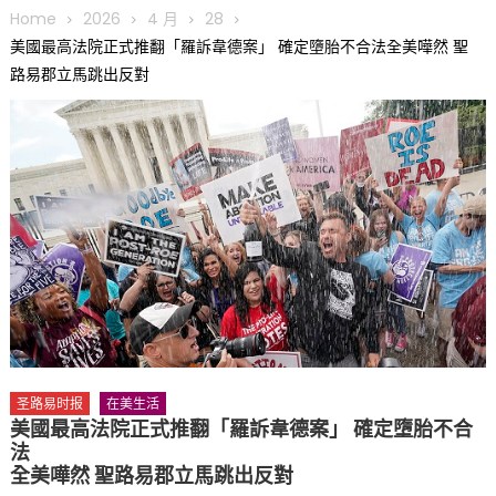
圆满举行
Home
2026
4 月
28
圣路易龙舟俱乐部5月16日龙舟体验日 邀请各界亲身体验划行乐
美國最高法院正式推翻「羅訴韋德案」 確定墮胎不合法全美嘩然 聖
趣 + 水上竞速魅力
路易郡立馬跳出反對
三十二载跨越时空的相逢
执掌密苏里植物园近四十年 致力推动全球植物多样性研究与中美
合作 Peter Raven 博士逝世 享年89岁
一晃三十年，初夏又相逢。中华日，等你来赴约 —— 密苏里植物
园“中华日三十周年特别报道（五）
筝声与琴韵交汇：刘励(Li Statler)与钢琴家Darek演绎一场古筝
与钢琴的精彩对话
圣路易时报
在美生活
美國最高法院正式推翻「羅訴韋德案」 確定墮胎不合
法
全美嘩然 聖路易郡立馬跳出反對