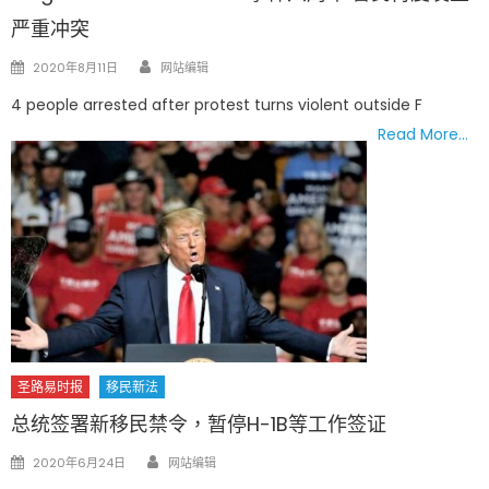
严重冲突
Author
Posted
2020年8月11日
网站编辑
on
4 people arrested after protest turns violent outside F
Read More…
圣路易时报
移民新法
总统签署新移民禁令，暂停H-1B等工作签证
Author
Posted
2020年6月24日
网站编辑
on