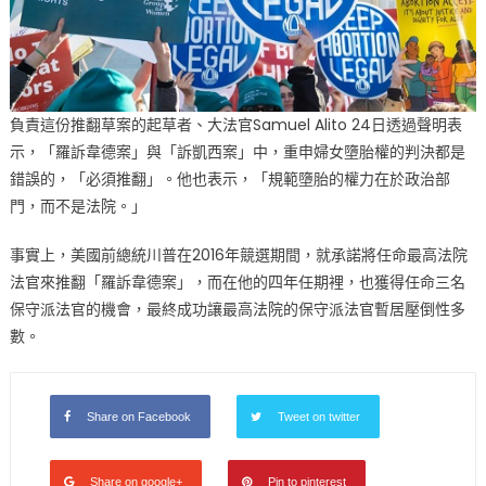
負責這份推翻草案的起草者、大法官Samuel Alito 24日透過聲明表
示，「羅訴韋德案」與「訴凱西案」中，重申婦女墮胎權的判決都是
錯誤的，「必須推翻」。他也表示，「規範墮胎的權力在於政治部
門，而不是法院。」
事實上，美國前總統川普在2016年競選期間，就承諾將任命最高法院
法官來推翻「羅訴韋德案」，而在他的四年任期裡，也獲得任命三名
保守派法官的機會，最終成功讓最高法院的保守派法官暫居壓倒性多
數。
Share on Facebook
Tweet on twitter
Share on google+
Pin to pinterest