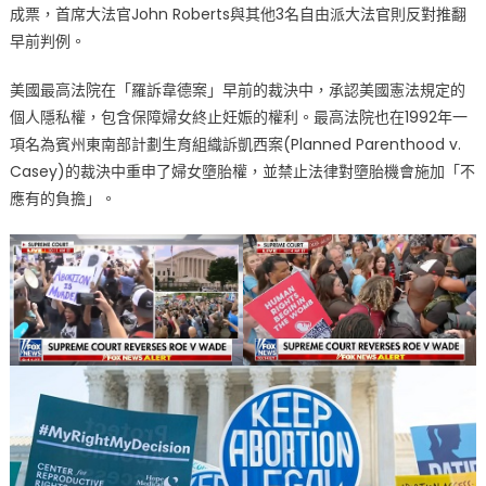
成票，首席大法官John Roberts與其他3名自由派大法官則反對推翻
早前判例。
美國最高法院在「羅訴韋德案」早前的裁決中，承認美國憲法規定的
個人隱私權，包含保障婦女終止妊娠的權利。最高法院也在1992年一
項名為賓州東南部計劃生育組織訴凱西案(Planned Parenthood v.
Casey)的裁決中重申了婦女墮胎權，並禁止法律對墮胎機會施加「不
應有的負擔」。