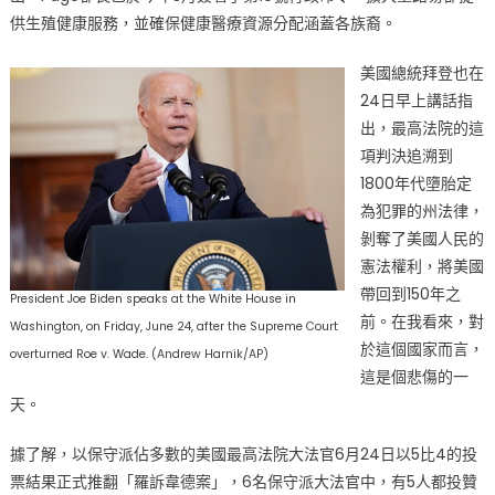
不
供生殖健康服務，並確保健康醫療資源分配涵蓋各族裔。
合
法
美國總統拜登也在
全
24日早上講話指
美
出，最高法院的這
嘩
項判決追溯到
然
1800年代墮胎定
聖
為犯罪的州法律，
路
剝奪了美國人民的
易
憲法權利，將美國
郡
帶回到150年之
立
President Joe Biden speaks at the White House in
前。在我看來，對
馬
Washington, on Friday, June 24, after the Supreme Court
於這個國家而言，
跳
overturned Roe v. Wade. (Andrew Harnik/AP)
這是個悲傷的一
出
反
天。
對〉
據了解，以保守派佔多數的美國最高法院大法官6月24日以5比4的投
中
票結果正式推翻「羅訴韋德案」，6名保守派大法官中，有5人都投贊