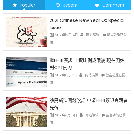
Popular
Recent
Comment
2021 Chinese New Year Ox Special
Issue
在
2021年2月14日
网站编辑
留言功能已關
〈2021
閉
Chinese
New
Year
繼H-1B簽證 工資比例設限後 現在開始
Ox
對OPT開刀
Special
Issue〉
在
2021年1月17日
网站编辑
留言功能已關
中
〈繼
閉
H-
1B
簽
移民新法讓錢說話 申請H-1B簽證高薪者
證
先得
工
資
在
2021年1月15日
网站编辑
留言功能已關
比
〈移
閉
例
民
設
新