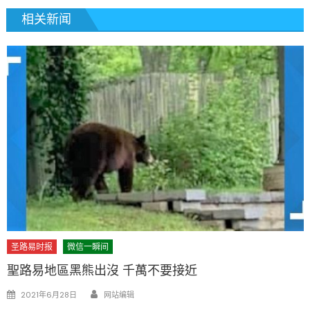
相关新闻
圣路易时报
微信一瞬间
聖路易地區黑熊出沒 千萬不要接近
Author
Posted
2021年6月28日
网站编辑
on