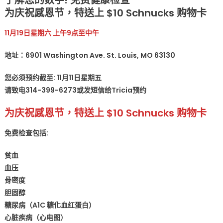
这
为庆祝感恩节，特送上 $10 Schnucks 购物卡
等
好
11月19日星期六 上午9点至中午
事?!
免
地址：6901 Washington Ave. St. Louis, MO 63130
费
健
您必须预约截至: 11月11日星期五
康
请致电314-399-6273或发短信给Tricia预约
检
查
为庆祝感恩节，特送上 $10 Schnucks 购物卡
•
还
免费检查包括:
送
10
贫血
元
血压
礼
骨密度
券〉
胆固醇
中
糖尿病（A1C 糖化血红蛋白）
心脏疾病（心电图）