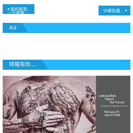
文
我的感恩 我的见证
中華民國2023年新年元旦升旗典禮
一个普通家长有感于圣路易现代中文学校的募捐活动
章
Ad
導
覽
時報有你......