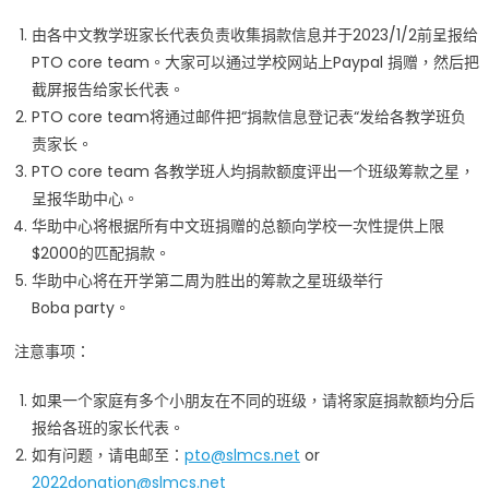
由各中文教学班家长代表负责收集捐款信息并于2023/1/2前呈报给
PTO core team。大家可以通过学校网站上Paypal 捐赠，然后把
截屏报告给家长代表。
PTO core team将通过邮件把“捐款信息登记表“发给各教学班负
责家长。
PTO core team 各教学班人均捐款额度评出一个班级筹款之星，
呈报华助中心。
华助中心将根据所有中文班捐赠的总额向学校一次性提供上限
$2000的匹配捐款。
华助中心将在开学第二周为胜出的筹款之星班级举行
Boba party。
注意事项：
如果一个家庭有多个小朋友在不同的班级，请将家庭捐款额均分后
报给各班的家长代表。
如有问题，请电邮至：
pto@slmcs.net
or
2022donation@slmcs.net