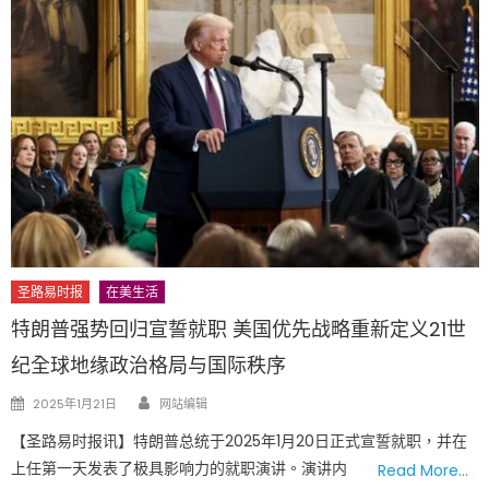
圣路易时报
在美生活
特朗普强势回归宣誓就职 美国优先战略重新定义21世
纪全球地缘政治格局与国际秩序
Author
Posted
2025年1月21日
网站编辑
on
【圣路易时报讯】特朗普总统于2025年1月20日正式宣誓就职，并在
上任第一天发表了极具影响力的就职演讲。演讲内
Read More…