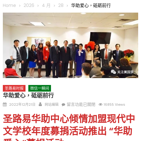
圆满举行
Home
2026
4 月
28
华助爱心，砥砺前行
圣路易龙舟俱乐部5月16日龙舟体验日 邀请各界亲身体验划行乐
趣 + 水上竞速魅力
三十二载跨越时空的相逢
执掌密苏里植物园近四十年 致力推动全球植物多样性研究与中美
合作 Peter Raven 博士逝世 享年89岁
一晃三十年，初夏又相逢。中华日，等你来赴约 —— 密苏里植物
园“中华日三十周年特别报道（五）
筝声与琴韵交汇：刘励(Li Statler)与钢琴家Darek演绎一场古筝
与钢琴的精彩对话
圣路易时报
微信一瞬间
华助爱心，砥砺前行
Posted
Author
在
留言功能已關閉
2022年12月21日
网站编辑
16855 Views
on
〈华
圣路易华助中心倾情加盟现代中
助
爱
文学校年度募捐活动推出 “华助
心，
砥