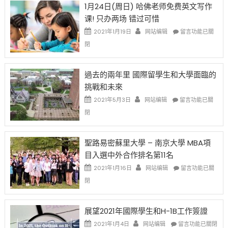
1月24日(周日) 哈佛老师免费英文写作
開
1B
移
课! 只办两场 错过可惜
刀〉
簽
民
中
證
政
在
2021年1月19日
网站编辑
留言功能已關
高
策
〈1
閉
薪
再
月
者
改
24
先
H-
日
過去的兩年里 國際留學生和大學面臨的
得〉
1B
(周
挑戰和未來
中
樂
日)
透
哈
在
2021年5月3日
网站编辑
留言功能已關
(lottery)
佛
〈過
閉
取
老
去
消〉
师
的
中
免
兩
聖路易密蘇里大學 – 南京大學 MBA項
费
年
目入選中外合作排名第11名
英
里
文
國
在
2021年1月16日
网站编辑
留言功能已關
写
際
〈聖
閉
作
留
路
课!
學
易
只
生
密
展望2021年國際學生和H-1B工作簽證
办
和
蘇
在
两
大
里
2021年1月4日
网站编辑
留言功能已關閉