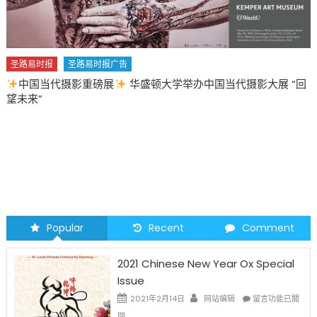
圣路易时报
圣路易时报广告
中国当代摄影重磅展
华盛顿大学举办中国当代摄影大展 “回
望未来”
Popular
Recent
Comment
2021 Chinese New Year Ox Special
Issue
在
2021年2月14日
网站编辑
留言功能已關
〈2021
閉