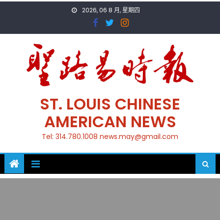
Skip
2026, 06 8 月, 星期四
to
content
ST. LOUIS CHINESE
AMERICAN NEWS
Tel: 314.780.1008 news.may@gmail.com