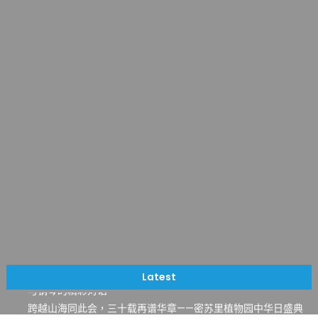
一晃三十年，初夏又相逢。中华日，等你来赴约 —— 密苏里植物
园“中华日三十周年特别报道（五）
筝声与琴韵交汇：刘励(Li Statler)与钢琴家Darek演绎一场古筝
Latest
与钢琴的精彩对话
跨越山海同此会，三十载再谱华章——密苏里植物园中华日盛典