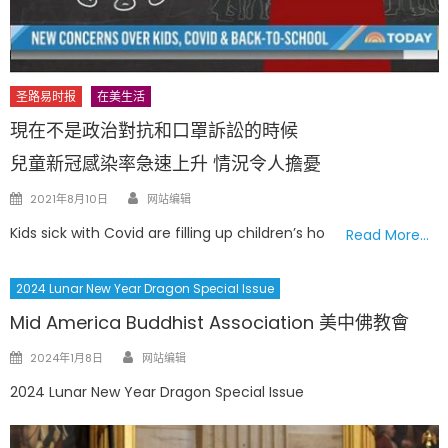
圣路易时报
在美生活
現在不是政治對抗和口罩訴訟的時候
兒童新冠感染率急速上升 情況令人擔憂
Author
Posted
2021年8月10日
网站编辑
on
Kids sick with Covid are filling up children’s ho
Read More…
2024 Lunar New Year Dragon Special Issue
Mid America Buddhist Association 美中佛教會
Author
Posted
2024年1月8日
网站编辑
on
2024 Lunar New Year Dragon Special Issue