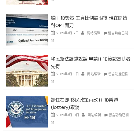
Chinese
New
Year
繼H-1B簽證 工資比例設限後 現在開始
Ox
對OPT開刀
Special
Issue〉
在
2021年1月17日
网站编辑
留言功能已關
中
〈繼
閉
H-
1B
簽
移民新法讓錢說話 申請H-1B簽證高薪者
證
先得
工
資
在
2021年1月15日
网站编辑
留言功能已關
比
〈移
閉
例
民
設
新
限
法
卸任在即 移民政策再改 H-1B樂透
後
讓
(lottery)取消
現
錢
在
說
在
2021年1月10日
网站编辑
留言功能已關
開
話
〈卸
閉
始
申
任
對
請
在
OPT
H-
即