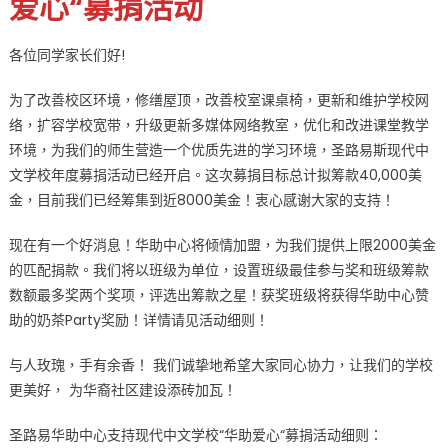
爱心“募捐活动
砺
前
各位同学家长们好!
行〉
中
为了改善校区环境，修缮屋顶，改善校室课桌椅，更新和维护学校网
络，扩容学校宽带，升级更新多媒体网络教室，优化和改进课堂教学
环境，为我们的师生营造一个优质先进的学习环境，圣路易斯现代中
文学校年度募捐活动已经开启。这次募捐目标总计拟筹款40,000美
金，目前我们已经筹集到近8000美金！衷心感谢大家的支持！
现在有一个好消息！华助中心将倾情加盟，为我们提供上限2000美金
的匹配捐款。我们将以班级为单位，设置班级最佳参与奖和班级筹款
数额最多奖两个奖项，评选出筹款之星！获奖班级将获得华助中心赞
助的奶茶Party奖励！详情请见活动细则！
与人玫瑰，手有余香！ 我们诚挚地希望大家同心协力，让我们的学校
更美好， 为华裔社区建设添砖加瓦！
圣路易华助中心支持现代中文学校“华助爱心“募捐活动细则：