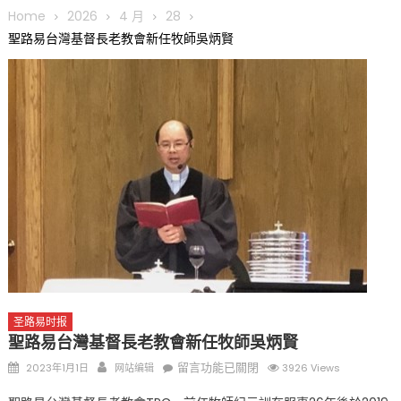
圆满举行
Home
2026
4 月
28
圣路易龙舟俱乐部5月16日龙舟体验日 邀请各界亲身体验划行乐
聖路易台灣基督長老教會新任牧師吳炳賢
趣 + 水上竞速魅力
三十二载跨越时空的相逢
执掌密苏里植物园近四十年 致力推动全球植物多样性研究与中美
合作 Peter Raven 博士逝世 享年89岁
一晃三十年，初夏又相逢。中华日，等你来赴约 —— 密苏里植物
园“中华日三十周年特别报道（五）
筝声与琴韵交汇：刘励(Li Statler)与钢琴家Darek演绎一场古筝
与钢琴的精彩对话
圣路易时报
聖路易台灣基督長老教會新任牧師吳炳賢
Posted
Author
在
留言功能已關閉
2023年1月1日
网站编辑
3926 Views
on
〈聖