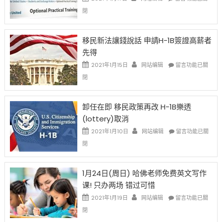
中
〈繼
閉
H-
1B
簽
移民新法讓錢說話 申請H-1B簽證高薪者
證
先得
工
資
在
2021年1月15日
网站编辑
留言功能已關
比
〈移
閉
例
民
設
新
限
法
卸任在即 移民政策再改 H-1B樂透
後
讓
(lottery)取消
現
錢
在
說
在
2021年1月10日
网站编辑
留言功能已關
開
話
〈卸
閉
始
申
任
對
請
在
OPT
H-
即
1月24日(周日) 哈佛老师免费英文写作
開
1B
移
课! 只办两场 错过可惜
刀〉
簽
民
中
證
政
在
2021年1月19日
网站编辑
留言功能已關
高
策
〈1
閉
薪
再
月