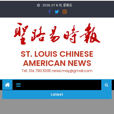
Skip
2026, 07 8 月, 星期五
to
content
ST. LOUIS CHINESE
AMERICAN NEWS
Tel: 314.780.1008 news.may@gmail.com
Latest