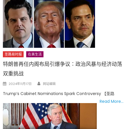
圣路易时报
在美生活
特朗普再任内阁布局引爆争议：政治风暴与经济动荡
双重挑战
Author
Posted
2024年11月17日
网站编辑
on
Trump’s Cabinet Nominations Spark Controversy 【圣路
Read More…