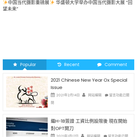
中国当代摄影重磅展
华盛顿大学举办中国当代摄影大展 “回
望未来”
Popular
Recent
Comment
2021 Chinese New Year Ox Special
Issue
在
2021年2月14日
网站编辑
留言功能已關
〈2021
閉
Chinese
New
Year
繼H-1B簽證 工資比例設限後 現在開始
Ox
對OPT開刀
Special
Issue〉
在
2021年1月17日
网站编辑
留言功能已關