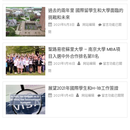
者
改
24
先
H-
日
過去的兩年里 國際留學生和大學面臨的
得〉
1B
(周
挑戰和未來
中
樂
日)
透
哈
在
2021年5月3日
网站编辑
留言功能已關
(lottery)
佛
〈過
閉
取
老
去
消〉
师
的
中
免
兩
聖路易密蘇里大學 – 南京大學 MBA項
费
年
目入選中外合作排名第11名
英
里
文
國
在
2021年1月16日
网站编辑
留言功能已關
写
際
〈聖
閉
作
留
路
课!
學
易
只
生
密
展望2021年國際學生和H-1B工作簽證
办
和
蘇
在
两
大
里
2021年1月4日
网站编辑
留言功能已關閉
〈展
场
學
大
望
错
面
學
2021
过
臨
–
年
可
的
南
國
惜〉
挑
京
際
中
戰
大