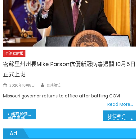
圣路易时报
密蘇里州州長Mike Parson伉儷新冠病毒過關 10月5日
正式上班
Author
Posted
2020年10月5日
网站编辑
on
Missouri governor returns to office after battling COVI
Read More…
文
新冠检测阳性莫惊慌
即使与 COVID 共存， 老年人仍可健康迎接兔年到来
美国最新COVID免费测试、治疗策略 —步到位服务
Older Adults Can Start the Year of the Rabbit on a Healthy Note Even as COVID Lingers
COVID-19 medications are now available through your doctor, local pharmacies, and health clinics.
章
Ad
導