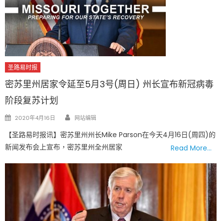
圣路易时报
密苏里州居家令延至5月3号(周日) 州长宣布新冠病毒
阶段复苏计划
Author
Posted
2020年4月16日
网站编辑
on
【圣路易时报讯】密苏里州州长Mike Parson在今天4月16日(周四)的
新闻发布会上宣布，密苏里州全州居家
Read More…