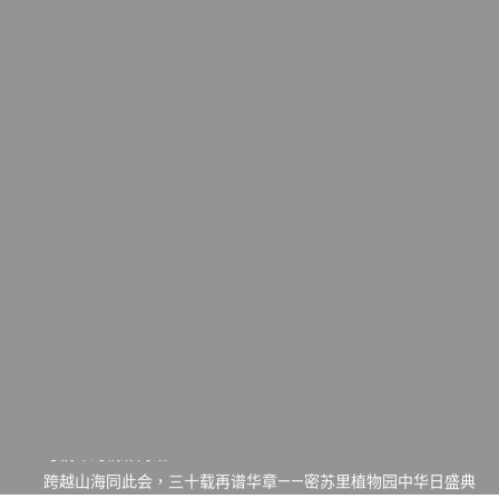
一晃三十年，初夏又相逢。中华日，等你来赴约 —— 密苏里植物
园“中华日三十周年特别报道（五）
筝声与琴韵交汇：刘励(Li Statler)与钢琴家Darek演绎一场古筝
与钢琴的精彩对话
跨越山海同此会，三十载再谱华章——密苏里植物园中华日盛典