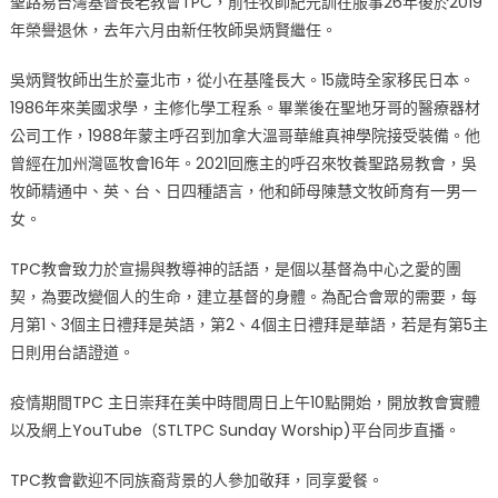
聖路易台灣基督長老教會TPC，前任牧師紀元訓在服事26年後於2019
路
年榮譽退休，去年六月由新任牧師吳炳賢繼任。
易
台
吳炳賢牧師出生於臺北市，從小在基隆長大。15歲時全家移民日本。
灣
1986年來美國求學，主修化學工程系。畢業後在聖地牙哥的醫療器材
基
公司工作，1988年蒙主呼召到加拿大溫哥華維真神學院接受裝備。他
督
長
曾經在加州灣區牧會16年。2021回應主的呼召來牧養聖路易教會，吳
老
牧師精通中、英、台、日四種語言，他和師母陳慧文牧師育有一男一
教
女。
會
新
TPC教會致力於宣揚與教導神的話語，是個以基督為中心之愛的團
任
契，為要改變個人的生命，建立基督的身體。為配合會眾的需要，每
牧
月第1、3個主日禮拜是英語，第2、4個主日禮拜是華語，若是有第5主
師
日則用台語證道。
吳
炳
疫情期間TPC 主日崇拜在美中時間周日上午10點開始，開放教會實體
賢〉
以及網上YouTube（STLTPC Sunday Worship)平台同步直播。
中
TPC教會歡迎不同族裔背景的人參加敬拜，同享愛餐。