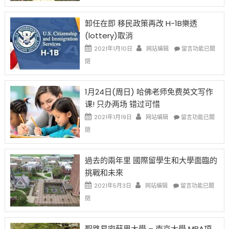
設
新
限
法
卸任在即 移民政策再改 H-1B樂透
後
讓
(lottery)取消
現
錢
在
說
在
2021年1月10日
网站编辑
留言功能已關
開
話
〈卸
閉
始
申
任
對
請
在
OPT
H-
即
1月24日(周日) 哈佛老师免费英文写作
開
1B
移
课! 只办两场 错过可惜
刀〉
簽
民
中
證
政
在
2021年1月19日
网站编辑
留言功能已關
高
策
〈1
閉
薪
再
月
者
改
24
先
H-
日
過去的兩年里 國際留學生和大學面臨的
得〉
1B
(周
挑戰和未來
中
樂
日)
透
哈
在
2021年5月3日
网站编辑
留言功能已關
(lottery)
佛
〈過
閉
取
老
去
消〉
师
的
中
免
兩
聖路易密蘇里大學 – 南京大學 MBA項