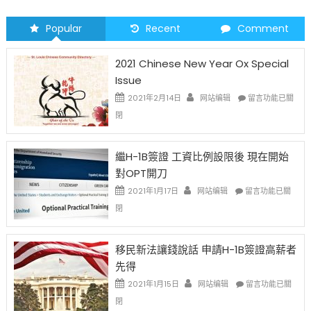
Popular
Recent
Comment
2021 Chinese New Year Ox Special
Issue
在
2021年2月14日
网站编辑
留言功能已關
〈2021
閉
Chinese
New
Year
繼H-1B簽證 工資比例設限後 現在開始
Ox
對OPT開刀
Special
Issue〉
在
2021年1月17日
网站编辑
留言功能已關
中
〈繼
閉
H-
1B
簽
移民新法讓錢說話 申請H-1B簽證高薪者
證
先得
工
資
在
2021年1月15日
网站编辑
留言功能已關
比
〈移
閉
例
民