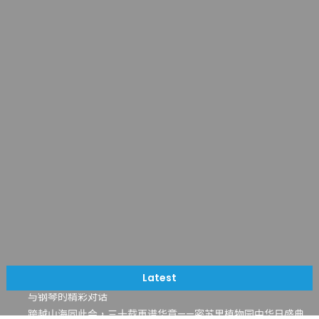
一晃三十年，初夏又相逢。中华日，等你来赴约 —— 密苏里植物
园“中华日三十周年特别报道（五）
筝声与琴韵交汇：刘励(Li Statler)与钢琴家Darek演绎一场古筝
Latest
与钢琴的精彩对话
跨越山海同此会，三十载再谱华章——密苏里植物园中华日盛典