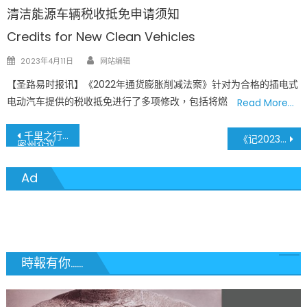
清洁能源车辆税收抵免申请须知
Credits for New Clean Vehicles
Author
Posted
2023年4月11日
网站编辑
on
【圣路易时报讯】《2022年通货膨胀削减法案》针对为合格的插电式
电动汽车提供的税收抵免进行了多项修改，包括将燃
Read More…
文
千里之行始于足下
《记2023年圣路易中文学校舞狮队助阵 Go! St. Louis 马拉松》
密州众议员Emily Weber提案制定五月为密苏里州亚太裔传统月 盼支持!
章
Ad
導
覽
時報有你......