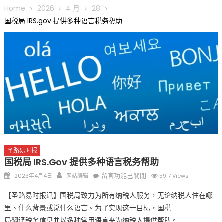
圆满举行
Home
2026
4 月
28
圣路易龙舟俱乐部5月16日龙舟体验日 邀请各界亲身体验划行乐
国税局 IRS.gov 提供多种语言税务帮助
趣 + 水上竞速魅力
三十二载跨越时空的相逢
执掌密苏里植物园近四十年 致力推动全球植物多样性研究与中美
合作 Peter Raven 博士逝世 享年89岁
一晃三十年，初夏又相逢。中华日，等你来赴约 —— 密苏里植物
园“中华日三十周年特别报道（五）
筝声与琴韵交汇：刘励(Li Statler)与钢琴家Darek演绎一场古筝
与钢琴的精彩对话
圣路易时报
国税局 IRS.gov 提供多种语言税务帮助
Posted
Author
在
留言功能已關閉
2023年4月4日
网站编辑
5917 Views
on
〈国
【圣路易时报讯】国税局致力为所有纳税人服务，无论纳税人住在哪
税
里、什么背景或说什么语言。为了实现这一目标，国税
局
局翻译税务信息并以多种常用语言来为纳税人提供帮助。
IRS.gov