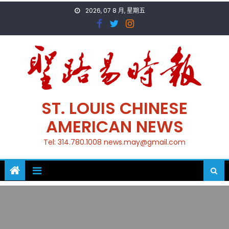
Skip
2026, 07 8 月, 星期五
to
content
ST. LOUIS CHINESE
AMERICAN NEWS
Tel: 314.780.1008 news.may@gmail.com