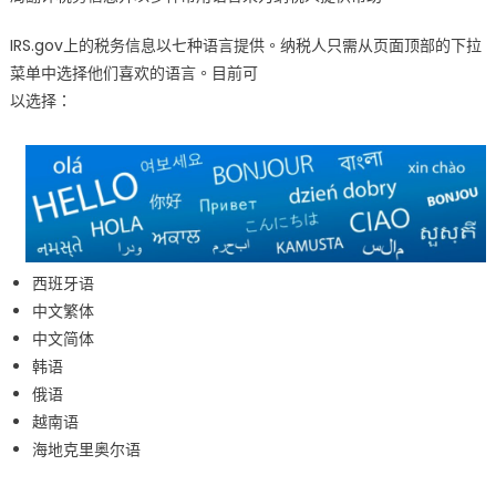
提
IRS.gov上的税务信息以七种语言提供。纳税人只需从页面顶部的下拉
供
菜单中选择他们喜欢的语言。目前可
多
种
以选择：
语
言
税
务
帮
助〉
中
西班牙语
中文繁体
中文简体
韩语
俄语
越南语
海地克里奥尔语