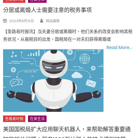
分居或离婚人士需要注意的税务事项
Author
Posted
2023年8月15日
网站编辑
on
【圣路易时报讯】当夫妻分居或离婚时，他们关系的改变会影响其税
务状况。从报税目的出发，国税局在一对夫妇获得离婚或
Read More…
圣路易时报
在美生活
美国国税局扩大应用聊天机器人，来帮助解答重要通