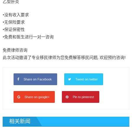
乙型肝炎
日
免
•没有收入要求
费
•无保险要求
健
•保证保密性
康
检
•免费和医生进行一对一咨询
查〉
免费律师咨询
中
此次活动邀请了专业移民律师为您免费解答移民问题, 欢迎预约咨询!
Share on Facebook
Tweet on twitter
Share on google+
Pin to pinterest
相关新闻