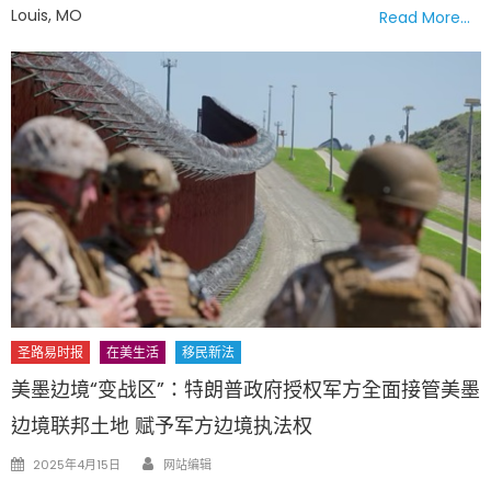
Louis, MO
Read More…
圣路易时报
在美生活
移民新法
美墨边境“变战区”：特朗普政府授权军方全面接管美墨
边境联邦土地 赋予军方边境执法权
Author
Posted
2025年4月15日
网站编辑
on