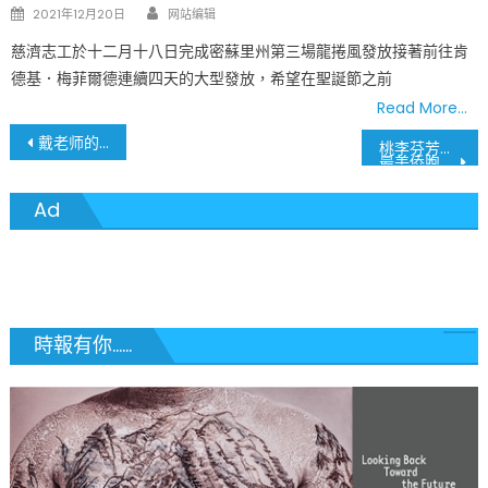
Author
Posted
2021年12月20日
网站编辑
on
慈濟志工於十二月十八日完成密蘇里州第三場龍捲風發放接著前往肯
德基．梅菲爾德連續四天的大型發放，希望在聖誕節之前
Read More…
文
戴老师的最后一封信
桃李芬芳满天下 文化交流第一人
最美侨胞戴庆龄
章
Ad
導
覽
時報有你......