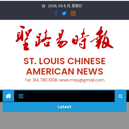
Skip
2026, 09 8 月, 星期日
to
content
ST. LOUIS CHINESE
AMERICAN NEWS
Tel: 314.780.1008 news.may@gmail.com
Latest