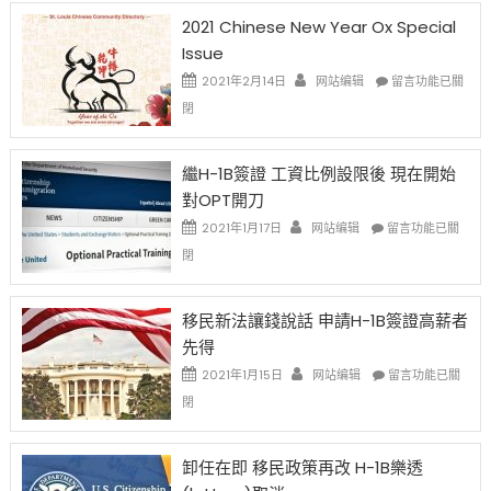
2021 Chinese New Year Ox Special
Issue
在
2021年2月14日
网站编辑
留言功能已關
〈2021
閉
Chinese
New
Year
繼H-1B簽證 工資比例設限後 現在開始
Ox
對OPT開刀
Special
Issue〉
在
2021年1月17日
网站编辑
留言功能已關
中
〈繼
閉
H-
1B
簽
移民新法讓錢說話 申請H-1B簽證高薪者
證
先得
工
資
在
2021年1月15日
网站编辑
留言功能已關
比
〈移
閉
例
民
設
新
限
法
卸任在即 移民政策再改 H-1B樂透
後
讓