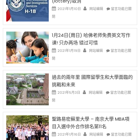
(lottery)取消
現
錢
在
說
在
2021年1月10日
网站编辑
留言功能已關
開
話
〈卸
閉
始
申
任
對
請
在
OPT
H-
即
1月24日(周日) 哈佛老师免费英文写作
開
1B
移
课! 只办两场 错过可惜
刀〉
簽
民
中
證
政
在
2021年1月19日
网站编辑
留言功能已關
高
策
〈1
閉
薪
再
月
者
改
24
先
H-
日
過去的兩年里 國際留學生和大學面臨的
得〉
1B
(周
挑戰和未來
中
樂
日)
透
哈
在
2021年5月3日
网站编辑
留言功能已關
(lottery)
佛
〈過
閉
取
老
去
消〉
师
的
中
免
兩
聖路易密蘇里大學 – 南京大學 MBA項
费
年
目入選中外合作排名第11名
英
里
文
國
在
2021年1月16日
网站编辑
留言功能已關
写
際
〈聖