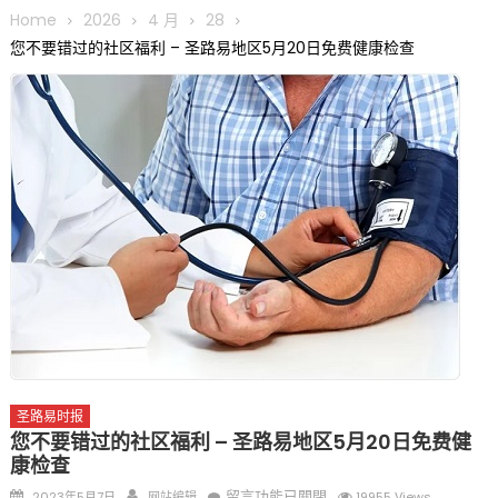
圆满举行
Home
2026
4 月
28
圣路易龙舟俱乐部5月16日龙舟体验日 邀请各界亲身体验划行乐
您不要错过的社区福利 – 圣路易地区5月20日免费健康检查
趣 + 水上竞速魅力
三十二载跨越时空的相逢
执掌密苏里植物园近四十年 致力推动全球植物多样性研究与中美
合作 Peter Raven 博士逝世 享年89岁
一晃三十年，初夏又相逢。中华日，等你来赴约 —— 密苏里植物
园“中华日三十周年特别报道（五）
筝声与琴韵交汇：刘励(Li Statler)与钢琴家Darek演绎一场古筝
与钢琴的精彩对话
圣路易时报
您不要错过的社区福利 – 圣路易地区5月20日免费健
康检查
Posted
Author
在
留言功能已關閉
2023年5月7日
网站编辑
19955 Views