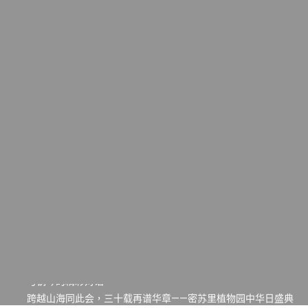
一晃三十年，初夏又相逢。中华日，等你来赴约 —— 密苏里植物
园“中华日三十周年特别报道（五）
筝声与琴韵交汇：刘励(Li Statler)与钢琴家Darek演绎一场古筝
与钢琴的精彩对话
跨越山海同此会，三十载再谱华章——密苏里植物园中华日盛典