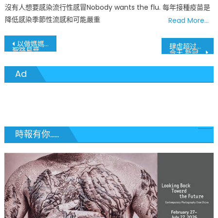
on
沒有人想要感染流行性感冒Nobody wants the flu. 每年接種疫苗是
降低感染季節性流感和可能嚴重
Read More…
文
以做媽媽為自豪
肆虐超过3年
聖路易華人浸信會慶祝母親節聚會
今天 新冠病毒疫情紧急状态正式宣告结束
章
Ad
導
覽
時報有你......