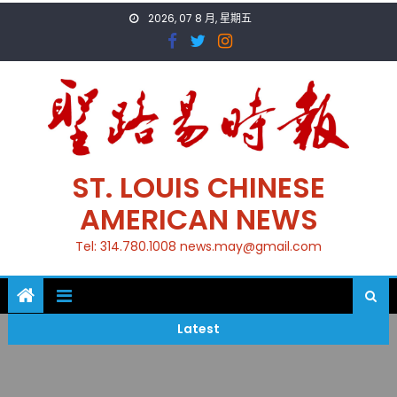
Skip
2026, 07 8 月, 星期五
to
content
ST. LOUIS CHINESE
AMERICAN NEWS
Tel: 314.780.1008 news.may@gmail.com
Latest