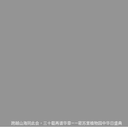
一晃三十年，初夏又相逢。中华日，等你来赴约 —— 密苏里植物
园“中华日三十周年特别报道（五）
筝声与琴韵交汇：刘励(Li Statler)与钢琴家Darek演绎一场古筝
与钢琴的精彩对话
跨越山海同此会，三十载再谱华章——密苏里植物园中华日盛典