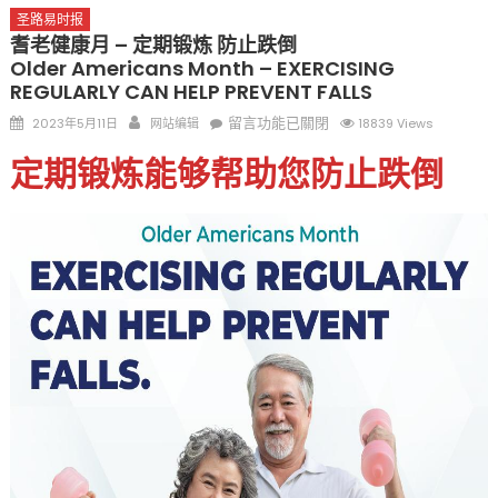
圣路易时报
耆老健康月 – 定期锻炼 防止跌倒
Older Americans Month – EXERCISING
REGULARLY CAN HELP PREVENT FALLS
Posted
Author
在
留言功能已關閉
2023年5月11日
网站编辑
18839 Views
on
〈耆
定期锻炼能够帮助您防止跌倒
老
健
康
月
–
定
期
锻
炼
防
止
跌
倒