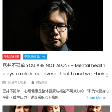
圣路易时报
圣路易时报广告
您并不孤单 YOU ARE NOT ALONE – Mental health
plays a role in our overall health and well-being
Author
Posted
2025年9月2日
网站编辑
on
您并不孤单 – 心理健康是整体健康与福祉不可或缺的一环 为恢复身心
平衡、缓解压力，建议采取以下措施
Read More…