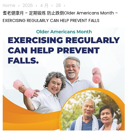
圆满举行
Home
2026
4 月
28
圣路易龙舟俱乐部5月16日龙舟体验日 邀请各界亲身体验划行乐
耆老健康月 – 定期锻炼 防止跌倒Older Americans Month –
趣 + 水上竞速魅力
EXERCISING REGULARLY CAN HELP PREVENT FALLS
三十二载跨越时空的相逢
执掌密苏里植物园近四十年 致力推动全球植物多样性研究与中美
合作 Peter Raven 博士逝世 享年89岁
一晃三十年，初夏又相逢。中华日，等你来赴约 —— 密苏里植物
园“中华日三十周年特别报道（五）
筝声与琴韵交汇：刘励(Li Statler)与钢琴家Darek演绎一场古筝
与钢琴的精彩对话