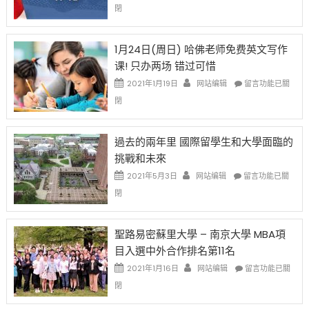
話
〈卸
閉
始
申
任
對
請
在
OPT
H-
即
1月24日(周日) 哈佛老师免费英文写作
開
1B
移
课! 只办两场 错过可惜
刀〉
簽
民
中
證
政
在
2021年1月19日
网站编辑
留言功能已關
高
策
〈1
閉
薪
再
月
者
改
24
先
H-
日
過去的兩年里 國際留學生和大學面臨的
得〉
1B
(周
挑戰和未來
中
樂
日)
透
哈
在
2021年5月3日
网站编辑
留言功能已關
(lottery)
佛
〈過
閉
取
老
去
消〉
师
的
中
免
兩
聖路易密蘇里大學 – 南京大學 MBA項
费
年
目入選中外合作排名第11名
英
里
文
國
在
2021年1月16日
网站编辑
留言功能已關
写
際
〈聖
閉
作
留
路
课!
學
易