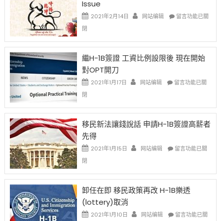
Issue
在
2021年2月14日
网站编辑
留言功能已關
〈2021
閉
Chinese
New
Year
繼H-1B簽證 工資比例設限後 現在開始
Ox
對OPT開刀
Special
Issue〉
在
2021年1月17日
网站编辑
留言功能已關
中
〈繼
閉
H-
1B
簽
移民新法讓錢說話 申請H-1B簽證高薪者
證
先得
工
資
在
2021年1月15日
网站编辑
留言功能已關
比
〈移
閉
例
民
設
新
限
法
卸任在即 移民政策再改 H-1B樂透
後
讓
(lottery)取消
現
錢
在
說
在
2021年1月10日
网站编辑
留言功能已關
開