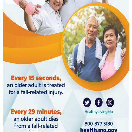
Older
Americans
Month
–
EXERCISING
REGULARLY
CAN
HELP
PREVENT
FALLS〉
中