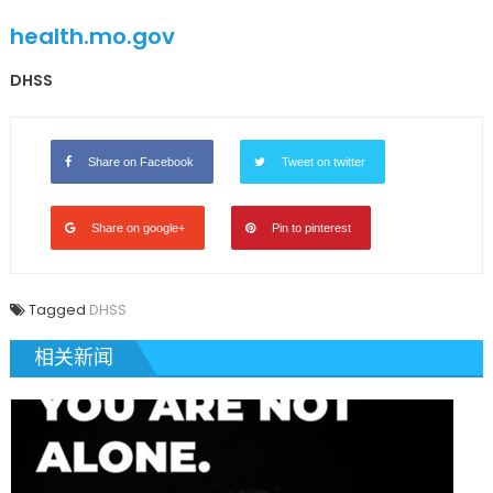
health.mo.gov
DHSS
Share on Facebook
Tweet on twitter
Share on google+
Pin to pinterest
Tagged
DHSS
相关新闻