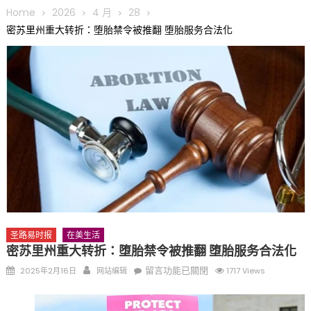
圆满举行
Home
2026
4 月
28
圣路易龙舟俱乐部5月16日龙舟体验日 邀请各界亲身体验划行乐
密苏里州重大转折：堕胎禁令被推翻 堕胎服务合法化
趣 + 水上竞速魅力
三十二载跨越时空的相逢
执掌密苏里植物园近四十年 致力推动全球植物多样性研究与中美
合作 Peter Raven 博士逝世 享年89岁
一晃三十年，初夏又相逢。中华日，等你来赴约 —— 密苏里植物
园“中华日三十周年特别报道（五）
筝声与琴韵交汇：刘励(Li Statler)与钢琴家Darek演绎一场古筝
与钢琴的精彩对话
圣路易时报
在美生活
密苏里州重大转折：堕胎禁令被推翻 堕胎服务合法化
Posted
Author
在
留言功能已關閉
2025年2月16日
网站编辑
1717 Views
on
〈密
苏