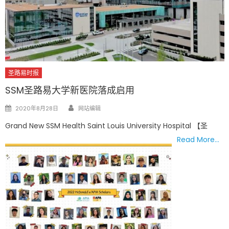
圣路易时报
SSM圣路易大学新医院落成启用
Author
Posted
2020年8月28日
网站编辑
on
Grand New SSM Health Saint Louis University Hospital 【圣
Read More…