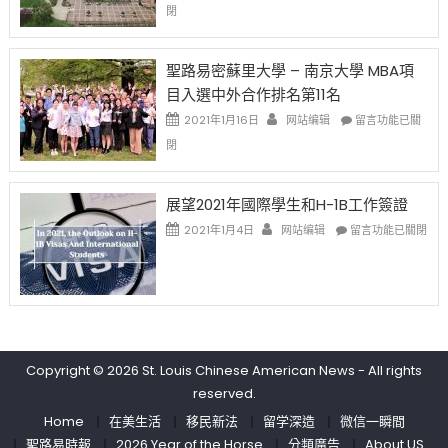
閉
取
老
去
消〉
师
的
中
免
兩
聖路易密蘇里大學 – 南京大學 MBA項
费
年
目入選中外合作排名第11名
英
里
文
國
在
2021年1月16日
网站编辑
留言功能已關
写
際
〈聖
閉
作
留
路
课!
學
易
只
生
密
展望2021年國際學生和H-1B工作簽證
办
和
蘇
在
两
大
里
2021年1月4日
网站编辑
留言功能已關閉
〈展
场
學
大
望
错
面
學
2021
过
臨
–
年
可
的
南
國
惜〉
挑
京
際
中
戰
大
學
和
學
Copyright © 2026
St. Louis Chinese American News
- All rights
生
未
MBA
reserved.
和
來〉
項
H-
中
目
Home
在美生活
移民新法
留学深造
微信一瞬間
1B
入
聖路易時報
2026 Year of the Horse
分類廣告
About US