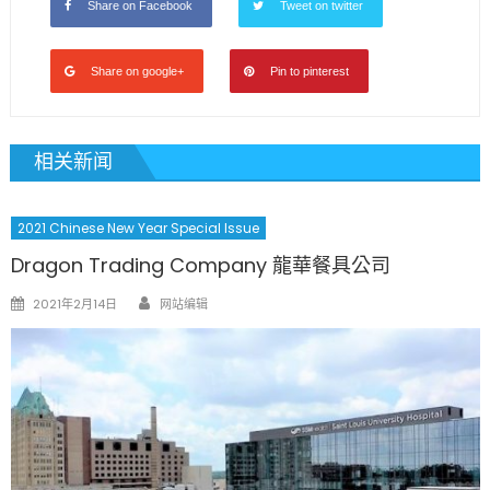
Share on Facebook
Tweet on twitter
Share on google+
Pin to pinterest
相关新闻
2021 Chinese New Year Special Issue
Dragon Trading Company 龍華餐具公司
Author
Posted
2021年2月14日
网站编辑
on