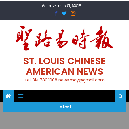
Skip
2026, 09 8 月, 星期日
to
content
ST. LOUIS CHINESE
AMERICAN NEWS
Tel: 314.780.1008 news.may@gmail.com
Latest