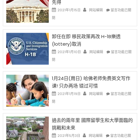
先得
工
資
在
2021年1月15日
网站编辑
留言功能已關
比
〈移
閉
例
民
設
新
限
法
卸任在即 移民政策再改 H-1B樂透
後
讓
(lottery)取消
現
錢
在
說
在
2021年1月10日
网站编辑
留言功能已關
開
話
〈卸
閉
始
申
任
對
請
在
OPT
H-
即
1月24日(周日) 哈佛老师免费英文写作
開
1B
移
课! 只办两场 错过可惜
刀〉
簽
民
中
證
政
在
2021年1月19日
网站编辑
留言功能已關
高
策
〈1
閉
薪
再
月
者
改
24
先
H-
日
過去的兩年里 國際留學生和大學面臨的
得〉
1B
(周
挑戰和未來
中
樂
日)
透
哈
在
2021年5月3日
网站编辑
留言功能已關
(lottery)
佛
〈過