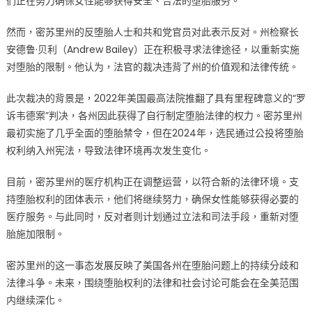
们正在努力确保女性能够获得安全、合法的堕胎服务。
中
然而，密苏里州的反堕胎人士和共和党官员对此表示反对。州检察长
安德鲁·贝利（Andrew Bailey）正在积极寻求法律途径，以重新实施
对堕胎的限制。他认为，法官的裁决违背了州的价值观和法律传统。
此次裁决的背景是，2022年美国最高法院推翻了具有里程碑意义的“罗
诉韦德案”判决，各州因此获得了自行制定堕胎法律的权力。密苏里州
最初实施了几乎全面的堕胎禁令，但在2024年，选民通过公投将堕胎
权利纳入州宪法，导致法律环境再次发生变化。
目前，密苏里州的医疗机构正在调整运营，以符合新的法律环境。支
持堕胎权利的团体表示，他们将继续努力，确保女性能够获得必要的
医疗服务。与此同时，反对者则计划通过立法和司法手段，重新对堕
胎施加限制。
密苏里州的这一事态发展反映了美国各州在堕胎问题上的持续分歧和
法律斗争。未来，围绕堕胎权利的法律和社会讨论可能会在全美范围
内继续深化。