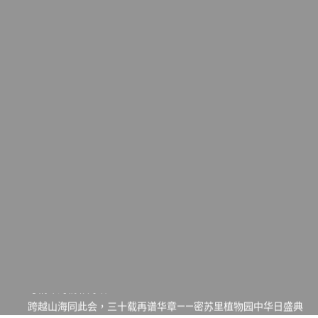
一晃三十年，初夏又相逢。中华日，等你来赴约 —— 密苏里植物
园“中华日三十周年特别报道（五）
筝声与琴韵交汇：刘励(Li Statler)与钢琴家Darek演绎一场古筝
与钢琴的精彩对话
跨越山海同此会，三十载再谱华章——密苏里植物园中华日盛典