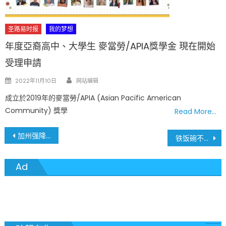
圣路易时报
我的梦想
年度亞裔高中、大學生 麥當勞/APIA獎學金 現在開始
受理申請
Author
Posted
2022年11月10日
网站编辑
on
成立於2019年的麥當勞/APIA (Asian Pacific American
Community) 獎學
Read More…
文
加州强降雨引发泥石流与洪水：数百户撤离，专家警告极端天气或加剧
铁饭碗不保! 特朗普政府大规模裁员引发争议，联邦雇员面临“清洗”
章
Ad
導
覽