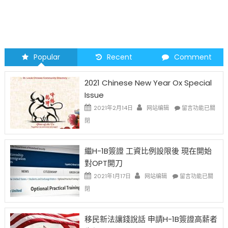
Popular
Recent
Comment
2021 Chinese New Year Ox Special
Issue
在
2021年2月14日
网站编辑
留言功能已關
〈2021
閉
Chinese
New
Year
繼H-1B簽證 工資比例設限後 現在開始
Ox
對OPT開刀
Special
Issue〉
在
2021年1月17日
网站编辑
留言功能已關
中
〈繼
閉
H-
1B
簽
移民新法讓錢說話 申請H-1B簽證高薪者
證