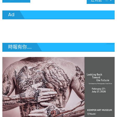
章
Ad
導
覽
時報有你......