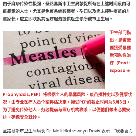
由于麻疹传染性极强，圣路易斯市卫生局敦促所有在上述时间段内可
吁
能暴露的人士，尤其是免疫系统较弱者、孕妇以及尚未接种疫苗的儿
暴
童家长，应立即联系其医疗服务提供医生诊所或市卫生局。
露
高
卫生部门指
风
险
出，是否需
人
要接受暴露
群
后预防性治
立
疗（Post-
即
Exposure
上
报
医
Prophylaxis, PEP）将根据个人的暴露风险、疫苗接种史以及健康状
生
况，由专业医疗人员个案评估决定。接受PEP的截止时间为5月6日。
或
为了避免传染他人，务必提前与医疗机构联系，以便他们做出必要安
市
卫
排，确保安全就诊。
生
圣路易斯市卫生局局长 Dr. Mati Hlatshwayo Davis 表示：“我要衷心
局