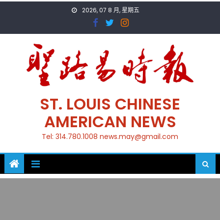
Skip
2026, 07 8 月, 星期五
to
content
ST. LOUIS CHINESE
AMERICAN NEWS
Tel: 314.780.1008 news.may@gmail.com