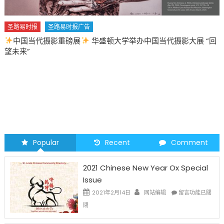
影大展 “回
圣路易时报
圣路易时报广告
2026 马年 • 马到健康
Popular
Recent
Comment
2021 Chinese New Year Ox Special
Issue
在
2021年2月14日
网站编辑
留言功能已關
〈2021
閉
Chinese
New