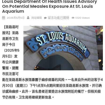
Louis Department Of Health Issues Advisory
On Potential Measles Exposure At St. Louis
Aquarium
Posted
Author
在
留言功能已關閉
2025年5月5日
网站编辑
1320 Views
on
〈圣
【圣路易时
路
报讯】圣路
易
易斯市卫生
斯
市
局于今日
发
（2025年5
现
月5日）发
麻
布公共健康
疹
警报，提醒
确
市民注意可
诊
能在圣路易斯水族馆暴露于麻疹病毒的风险。一名来自外州的访客于4
病
月30日（星期三）下午1点至6点期间曾前往圣路易斯水族馆，并已确
例
诊感染麻疹。此外，该名患者还曾造访水族馆附近的餐厅，但相关细
市
节仍有限，卫生局将继续更新信息。
府
呼