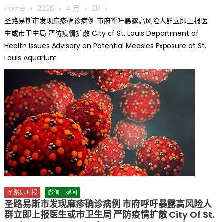
圆满举行
Home
2026
4 月
28
圣路易龙舟俱乐部5月16日龙舟体验日 邀请各界亲身体验划行乐
圣路易斯市发现麻疹确诊病例 市府呼吁暴露高风险人群立即上报医
趣 + 水上竞速魅力
生或市卫生局 严防疫情扩散 City of St. Louis Department of
三十二载跨越时空的相逢
Health Issues Advisory on Potential Measles Exposure at St.
执掌密苏里植物园近四十年 致力推动全球植物多样性研究与中美
Louis Aquarium
合作 Peter Raven 博士逝世 享年89岁
一晃三十年，初夏又相逢。中华日，等你来赴约 —— 密苏里植物
园“中华日三十周年特别报道（五）
筝声与琴韵交汇：刘励(Li Statler)与钢琴家Darek演绎一场古筝
与钢琴的精彩对话
圣路易时报
微信一瞬间
圣路易斯市发现麻疹确诊病例 市府呼吁暴露高风险人
群立即上报医生或市卫生局 严防疫情扩散 City Of St.