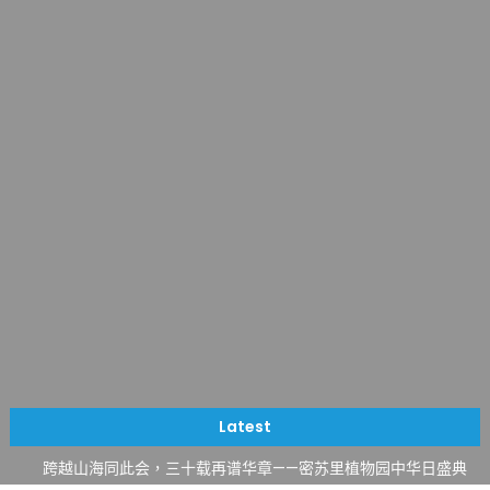
一晃三十年，初夏又相逢。中华日，等你来赴约 —— 密苏里植物
园“中华日三十周年特别报道（五）
筝声与琴韵交汇：刘励(Li Statler)与钢琴家Darek演绎一场古筝
Latest
与钢琴的精彩对话
跨越山海同此会，三十载再谱华章——密苏里植物园中华日盛典