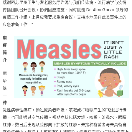
严
感谢密苏里州卫生与耆老服务厅昨晚与我们传染病、流行病学与疫情
防
传播团队召开会议，协调因应措施。同时感谢 Dr. Alex Garza 领导的
疫
疫情工作小组，上月应我要求重启会议，支持本地区在此类事件上的
情
应急准备工作。”
扩
散
麻
City
疹
of
简
St.
介
Louis
Department
麻
of
疹
Health
是
Issues
一
Advisory
种
on
急性病毒性疾病，透过感染者呼吸、咳嗽或打喷嚏产生的飞沫进行传
Potential
Measles
播，也可能通过空气传播。初期症状包括发烧、咳嗽、流鼻水、眼睛
Exposure
红肿，数日后出现从脸部向下扩散的红疹。未接种疫苗者与未具备自
at