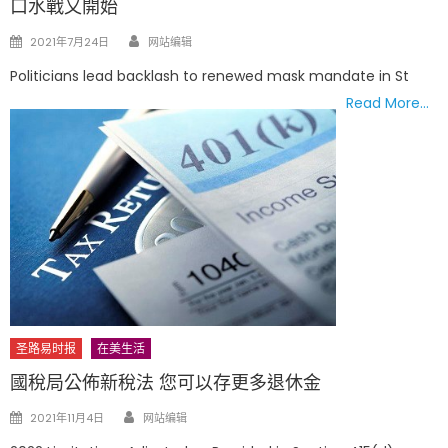
口水戰又開始
Author
Posted
2021年7月24日
网站编辑
on
Politicians lead backlash to renewed mask mandate in St
Read More…
圣路易时报
在美生活
國稅局公佈新稅法 您可以存更多退休金
Author
Posted
2021年11月4日
网站编辑
on