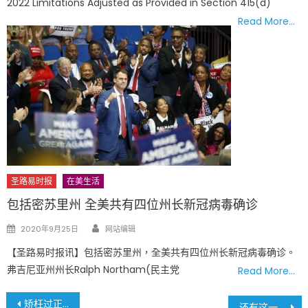
2022 Limitations Adjusted as Provided in Section 415(d)
Read More…
圣路易时报
在美生活
包括密苏里州 全美共有四位州长新冠病毒确诊
Author
Posted
2020年9月25日
网站编辑
on
【圣路易时报讯】包括密苏里州，全美共有四位州长新冠病毒确诊。
弗吉尼亚州州长Ralph Northam(民主党
Read More…
文
矫枉过正?! 特朗普计划解构联邦应急管理局 密苏里州大受影响
还有这一招 离美就给钱：特朗普政府推出自愿遣返计划，无证移民可获$1000补贴和单程返乡机票