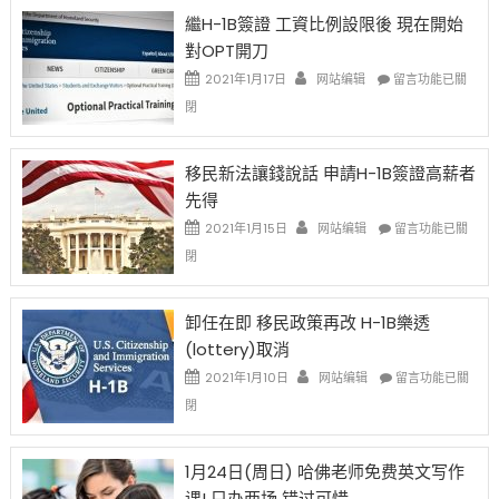
Year
繼H-1B簽證 工資比例設限後 現在開始
Ox
對OPT開刀
Special
Issue〉
在
2021年1月17日
网站编辑
留言功能已關
中
〈繼
閉
H-
1B
簽
移民新法讓錢說話 申請H-1B簽證高薪者
證
先得
工
資
在
2021年1月15日
网站编辑
留言功能已關
比
〈移
閉
例
民
設
新
限
法
卸任在即 移民政策再改 H-1B樂透
後
讓
(lottery)取消
現
錢
在
說
在
2021年1月10日
网站编辑
留言功能已關
開
話
〈卸
閉
始
申
任
對
請
在
OPT
H-
即
1月24日(周日) 哈佛老师免费英文写作
開
1B
移
课! 只办两场 错过可惜
刀〉
簽
民