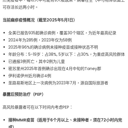
然免疫者中，每10人中可能有9人被感染。病毒在空气中与物体表面上
St.
可存活长达两小时。
Louis
Aquarium〉
当前麻疹疫情概况（截至2025年5月1日）
中
全美已报告935起确诊病例，覆盖30个辖区，为近年最高纪录
2024年为285例，2023年仅为58例
2025年96%的确诊病例未接种疫苗或接种状态不明
年龄分布：5-19岁：占38%, 5岁以下：占30%，为重症高风险群体
已通报3例死亡，其中2例为儿童
密苏里州2025年首例确诊出现在4月中旬的Taney郡
伊利诺伊州近月确诊4例
圣路易斯地区上一次病例为2023年7月，源自国际旅游者
暴露后预防治疗（PEP）
高风险暴露者可在以下时间内考虑PEP：
接种MMR疫苗（适用于6个月以上、未接种者，须在72小时内完
成）