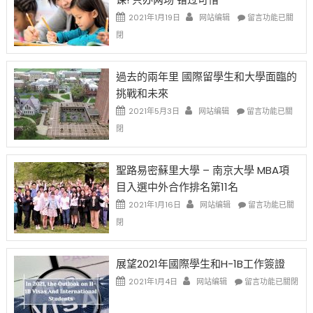
中
證
政
在
2021年1月19日
网站编辑
留言功能已關
高
策
〈1
閉
薪
再
月
者
改
24
先
H-
日
過去的兩年里 國際留學生和大學面臨的
得〉
1B
(周
挑戰和未來
中
樂
日)
透
哈
在
2021年5月3日
网站编辑
留言功能已關
(lottery)
佛
〈過
閉
取
老
去
消〉
师
的
中
免
兩
聖路易密蘇里大學 – 南京大學 MBA項
费
年
目入選中外合作排名第11名
英
里
文
國
在
2021年1月16日
网站编辑
留言功能已關
写
際
〈聖
閉
作
留
路
课!
學
易
只
生
密
展望2021年國際學生和H-1B工作簽證
办
和
蘇
在
两
大
里
2021年1月4日
网站编辑
留言功能已關閉
〈展
场
學
大
望
错
面
學