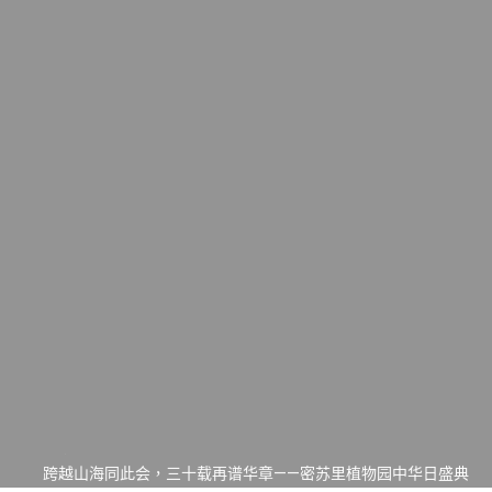
一晃三十年，初夏又相逢。中华日，等你来赴约 —— 密苏里植物
园“中华日三十周年特别报道（五）
筝声与琴韵交汇：刘励(Li Statler)与钢琴家Darek演绎一场古筝
与钢琴的精彩对话
跨越山海同此会，三十载再谱华章——密苏里植物园中华日盛典