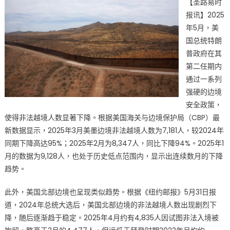
【圣路易时
法
报讯】2025
越
年5月，美
境
人
国总统特朗
数
普政府在其
大
第二任期内
减
通过一系列
95%
强硬的边境
创
安全政策，
历
使得非法越境人数显著下降。根据美国海关与边境保护局（CBP）最
史
新数据显示，2025年3月美墨边境非法越境人数为7,181人，较2024年
新
同期下降高达95%；2025年2月为8,347人，同比下降94%。2025年1
低
月的数据为9,128人，也处于历史低点范围内，显示出连续数月的下降
特
趋势。
朗
普
此外，美国北部边境也呈现类似趋势。根据《纽约邮报》5月31日报
2.0
道，2024年总统大选后，美国北部边境的非法越境人数出现剧烈下
强
硬
降，随后逐渐趋于稳定。2025年4月约有4,835人因试图非法入境被
移