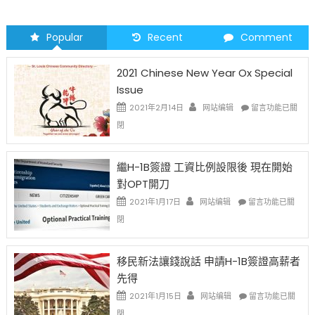
Popular
Recent
Comment
2021 Chinese New Year Ox Special
Issue
在
2021年2月14日
网站编辑
留言功能已關
〈2021
閉
Chinese
New
Year
繼H-1B簽證 工資比例設限後 現在開始
Ox
對OPT開刀
Special
Issue〉
在
2021年1月17日
网站编辑
留言功能已關
中
〈繼
閉
H-
1B
簽
移民新法讓錢說話 申請H-1B簽證高薪者
證
先得
工
資
在
2021年1月15日
网站编辑
留言功能已關
比
〈移
閉