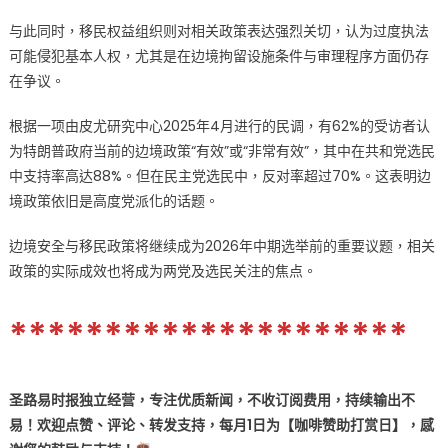
与此同时，移民权益组织则对相关政策表达强烈关切，认为过度执法
可能侵犯基本人权，尤其是在边境拘留设施条件与审理程序方面仍存
在争议。
根据一项由皮尤研究中心2025年4月进行的民调，有62%的受访者认
为特朗普政府当前的边境政策“有效”或“非常有效”，其中在共和党选民
中支持率高达88%。但在民主党选民中，反对率超过70%。这表明边
境政策依旧是高度党派化的话题。
边境安全与移民政策将继续成为2026年中期选举前的重要议题，相关
政策的实际成效也将成为两党及选民关注的焦点。
*********************
圣路易时报独立经营，专注优质新闻，不收订阅费用，持续输出不
易！欢迎点赞、评论、转发支持，每月1日为【咖啡赞助打赏日】，感