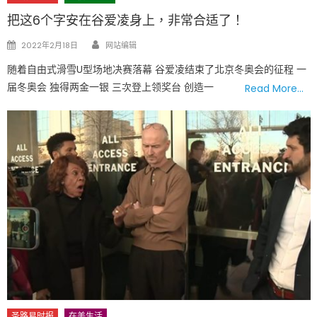
把这6个字安在谷爱凌身上，非常合适了！
Author
Posted
2022年2月18日
网站编辑
on
随着自由式滑雪U型场地决赛落幕 谷爱凌结束了北京冬奥会的征程 一
届冬奥会 独得两金一银 三次登上领奖台 创造一
Read More…
圣路易时报
在美生活