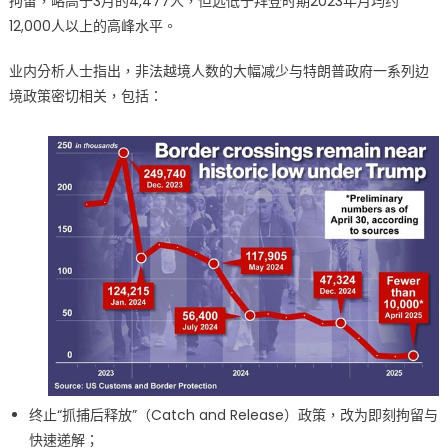
拘留，略高于3月的4,477人，但远低于拜登时期2023年月均约
民
12,000人以上的高峰水平。
政
策
业内分析人士指出，非法越境人数的大幅减少与特朗普政府一系列边
见
境政策密切相关，包括：
成
效〉
中
终止“抓捕后释放”（Catch and Release）政策，改为即刻拘留与
快速递解；