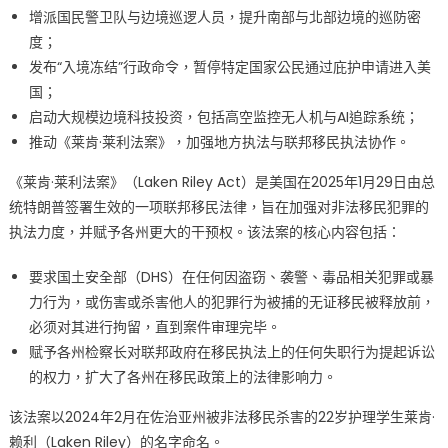
增派国民警卫队与边境巡逻人员，提升南部与北部边境的巡防密
度；
发布“入境冻结”行政命令，暂停特定国家公民通过庇护申请进入美
国；
启动大规模边境科技投资，包括高空监控无人机与AI追踪系统；
推动《莱肯·莱利法案》，加强地方执法与联邦移民执法协作。
《莱肯·莱利法案》（Laken Riley Act）是美国在2025年1月29日由总
统特朗普签署生效的一项联邦移民法律，旨在加强对非法移民犯罪的
执法力度，并赋予各州更大的干预权。该法案的核心内容包括：
要求国土安全部（DHS）在任何因盗窃、袭警、毒品相关犯罪或暴
力行为，或伤害或杀害他人的犯罪行为被捕的无证移民被释放前，
必须对其进行拘留，直到案件审理完毕。
赋予各州检察长对联邦政府在移民执法上的任何失职行为提起诉讼
的权力，扩大了各州在移民政策上的法律影响力。
该法案以2024年2月在佐治亚州被非法移民杀害的22岁护理学生莱肯·
赖利（Laken Riley）的名字命名。