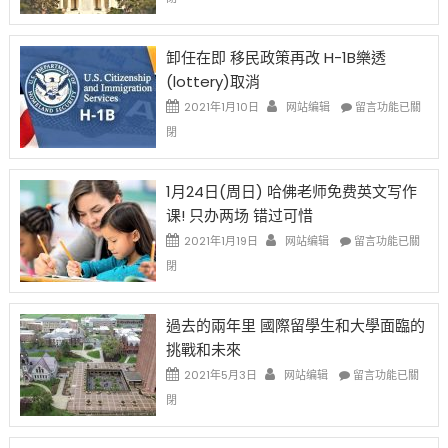
例
民
設
新
限
法
卸任在即 移民政策再改 H-1B樂透
後
讓
(lottery)取消
現
錢
在
說
在
2021年1月10日
网站编辑
留言功能已關
開
話
〈卸
閉
始
申
任
對
請
在
OPT
H-
即
1月24日(周日) 哈佛老师免费英文写作
開
1B
移
课! 只办两场 错过可惜
刀〉
簽
民
中
證
政
在
2021年1月19日
网站编辑
留言功能已關
高
策
〈1
閉
薪
再
月
者
改
24
先
H-
日
過去的兩年里 國際留學生和大學面臨的
得〉
1B
(周
挑戰和未來
中
樂
日)
透
哈
在
2021年5月3日
网站编辑
留言功能已關
(lottery)
佛
〈過
閉
取
老
去
消〉
师
的
中
免
兩