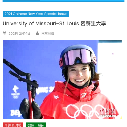
2021 Chinese New Year Special Issue
University of Missouri–St. Louis 密蘇里大學
Author
Posted
2021年2月14日
网站编辑
on
圣路易时报
微信一瞬间