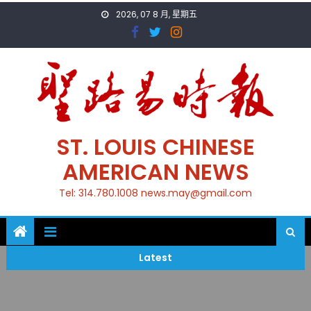
Skip
2026, 07 8 月, 星期五
to
content
ST. LOUIS CHINESE
AMERICAN NEWS
Tel: 314.780.1008 news.may@gmail.com
Latest