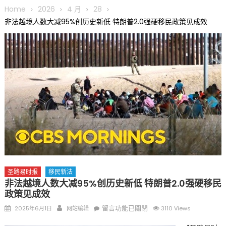
圆满举行
Home
2026
4 月
28
圣路易龙舟俱乐部5月16日龙舟体验日 邀请各界亲身体验划行乐
非法越境人数大减95%创历史新低 特朗普2.0强硬移民政策见成效
趣 + 水上竞速魅力
三十二载跨越时空的相逢
执掌密苏里植物园近四十年 致力推动全球植物多样性研究与中美
合作 Peter Raven 博士逝世 享年89岁
一晃三十年，初夏又相逢。中华日，等你来赴约 —— 密苏里植物
园“中华日三十周年特别报道（五）
筝声与琴韵交汇：刘励(Li Statler)与钢琴家Darek演绎一场古筝
与钢琴的精彩对话
圣路易时报
移民新法
非法越境人数大减95%创历史新低 特朗普2.0强硬移民
政策见成效
Posted
Author
在
留言功能已關閉
2025年6月1日
网站编辑
3110 Views
on
〈非