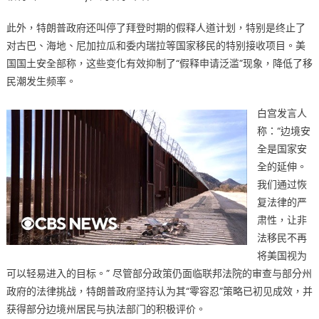
此外，特朗普政府还叫停了拜登时期的假释人道计划，特别是终止了
对古巴、海地、尼加拉瓜和委内瑞拉等国家移民的特别接收项目。美
国国土安全部称，这些变化有效抑制了“假释申请泛滥”现象，降低了移
民潮发生频率。
白宫发言人
称：“边境安
全是国家安
全的延伸。
我们通过恢
复法律的严
肃性，让非
法移民不再
将美国视为
可以轻易进入的目标。” 尽管部分政策仍面临联邦法院的审查与部分州
政府的法律挑战，特朗普政府坚持认为其“零容忍”策略已初见成效，并
获得部分边境州居民与执法部门的积极评价。