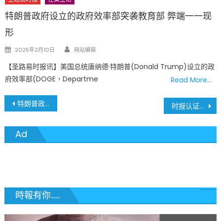
特朗普政府设立的政府效率部突袭教育部 弊端一一现
形
Author
Posted
2025年2月10日
网站编辑
on
【圣路易时报讯】美国总统唐纳德·特朗普(Donald Trump)设立的政
府效率部(DOGE，Departme
Read More…
文
特朗普政府启动“回家计划”：自愿遣返成效有限，移民社区忧虑加剧
时报认证分类广告: 奶茶店黄金旺铺转让
章
Ad
導
覽
時報有你......