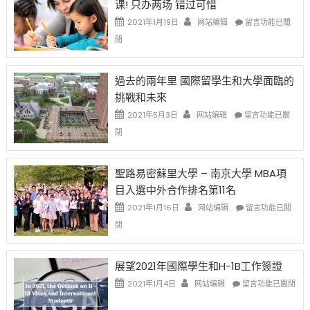
课! 只办两场 错过可惜
刀〉
簽
民
中
證
政
在
2021年1月19日
网站编辑
留言功能已關
高
策
〈1
閉
薪
再
月
者
改
24
先
H-
日
過去的兩年里 國際留學生和大學面臨的
得〉
1B
(周
挑戰和未來
中
樂
日)
透
哈
在
2021年5月3日
网站编辑
留言功能已關
(lottery)
佛
〈過
閉
取
老
去
消〉
师
的
中
免
兩
聖路易密蘇里大學 – 南京大學 MBA項
费
年
目入選中外合作排名第11名
英
里
文
國
在
2021年1月16日
网站编辑
留言功能已關
写
際
〈聖
閉
作
留
路
课!
學
易
只
生
密
展望2021年國際學生和H-1B工作簽證
办
和
蘇
在
两
大
里
2021年1月4日
网站编辑
留言功能已關閉
〈展
场
學
大
望
错
面
學