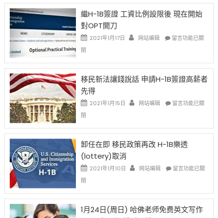
Year
繼H-1B簽證 工資比例設限後 現在開始
Ox
對OPT開刀
Special
Issue〉
在
2021年1月17日
网站编辑
留言功能已關
中
〈繼
閉
H-
1B
簽
移民新法讓錢說話 申請H-1B簽證高薪者
證
先得
工
資
在
2021年1月15日
网站编辑
留言功能已關
比
〈移
閉
例
民
設
新
限
法
卸任在即 移民政策再改 H-1B樂透
後
讓
(lottery)取消
現
錢
在
說
在
2021年1月10日
网站编辑
留言功能已關
開
話
〈卸
閉
始
申
任
對
請
在
OPT
H-
即
1月24日(周日) 哈佛老师免费英文写作
開
1B
移