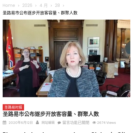
圆满举行
Home
2026
4 月
28
圣路易龙舟俱乐部5月16日龙舟体验日 邀请各界亲身体验划行乐
圣路易市公布逐步开放客容量、群聚人数
趣 + 水上竞速魅力
三十二载跨越时空的相逢
执掌密苏里植物园近四十年 致力推动全球植物多样性研究与中美
合作 Peter Raven 博士逝世 享年89岁
一晃三十年，初夏又相逢。中华日，等你来赴约 —— 密苏里植物
园“中华日三十周年特别报道（五）
筝声与琴韵交汇：刘励(Li Statler)与钢琴家Darek演绎一场古筝
与钢琴的精彩对话
圣路易时报
圣路易市公布逐步开放客容量、群聚人数
Posted
Author
在
留言功能已關閉
2020年6月12日
网站编辑
2674 Views
on
〈圣