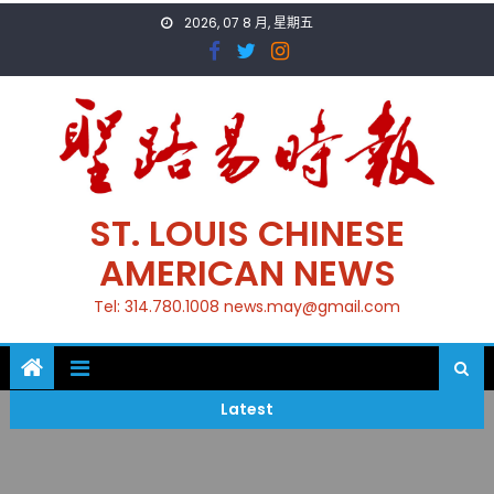
Skip
2026, 07 8 月, 星期五
to
content
ST. LOUIS CHINESE
AMERICAN NEWS
Tel: 314.780.1008 news.may@gmail.com
Latest