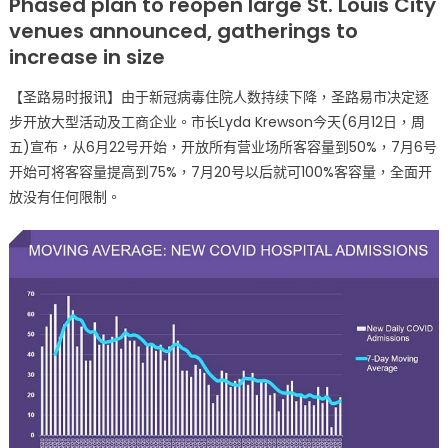
Phased plan to reopen large St. Louis City
路
venues announced, gatherings to
易
increase in size
市
公
【圣路易时报讯】由于新冠病毒住院人数持续下降，圣路易市决定逐
布
步开放大型活动及工商企业。市长Lyda Krewson今天(6月12日，周
逐
五)宣布，从6月22号开始，开放所有营业场所客容量到50%，7月6号
步
开
开始可将客容量提高到75%，7月20号以后就可100%客容量，全面开
放
放没有任何限制。
客
容
量、
群
聚
人
数〉
中