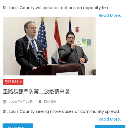
on
St. Louis County will ease restrictions on capacity lim
Read More…
圣路易时报
圣路易郡严防第二波疫情来袭
Author
Posted
2020年6月29日
网站编辑
on
St. Louis County seeing more cases of community spread;
Read More…