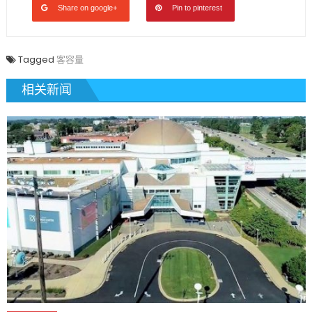
Share on google+
Pin to pinterest
Tagged
客容量
相关新闻