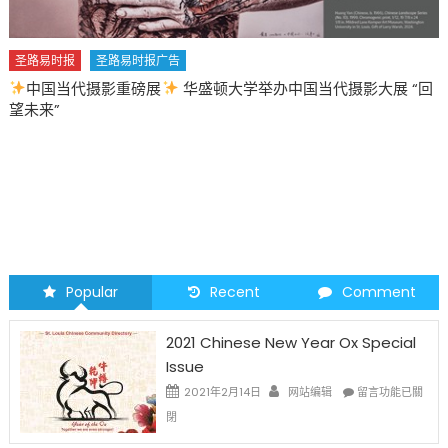
圣路易时报
圣路易时报广告
中国当代摄影重磅展
华盛顿大学举办中国当代摄影大展 “回
望未来”
Popular
Recent
Comment
2021 Chinese New Year Ox Special
Issue
在
2021年2月14日
网站编辑
留言功能已關
〈2021
閉
Chinese
New