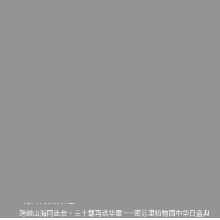
一晃三十年，初夏又相逢。中华日，等你来赴约 —— 密苏里植物
园“中华日三十周年特别报道（五）
筝声与琴韵交汇：刘励(Li Statler)与钢琴家Darek演绎一场古筝
与钢琴的精彩对话
跨越山海同此会，三十载再谱华章——密苏里植物园中华日盛典