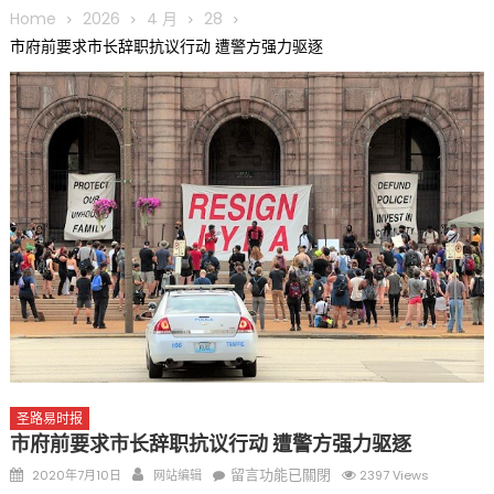
圆满举行
Home
2026
4 月
28
圣路易龙舟俱乐部5月16日龙舟体验日 邀请各界亲身体验划行乐
市府前要求市长辞职抗议行动 遭警方强力驱逐
趣 + 水上竞速魅力
三十二载跨越时空的相逢
执掌密苏里植物园近四十年 致力推动全球植物多样性研究与中美
合作 Peter Raven 博士逝世 享年89岁
一晃三十年，初夏又相逢。中华日，等你来赴约 —— 密苏里植物
园“中华日三十周年特别报道（五）
筝声与琴韵交汇：刘励(Li Statler)与钢琴家Darek演绎一场古筝
与钢琴的精彩对话
圣路易时报
市府前要求市长辞职抗议行动 遭警方强力驱逐
Posted
Author
在
留言功能已關閉
2020年7月10日
网站编辑
2397 Views