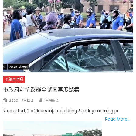
圣路易时报
市政府前抗议群众试图再度聚集
Author
Posted
2020年7月12日
网站编辑
on
7 arrested, 2 officers injured during Sunday morning pr
Read More…