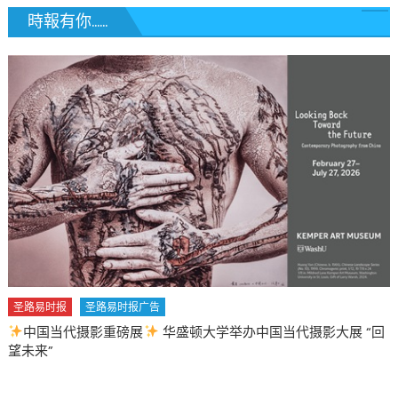
時報有你......
圣路易时报
圣路易时报广告
中国当代摄影重磅展
华盛顿大学举办中国当代摄影大展 “回
望未来”