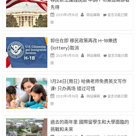
證
先得
工
資
在
2021年1月15日
网站编辑
留言功能已關
比
〈移
閉
例
民
設
新
限
法
卸任在即 移民政策再改 H-1B樂透
後
讓
(lottery)取消
現
錢
在
說
在
2021年1月10日
网站编辑
留言功能已關
開
話
〈卸
閉
始
申
任
對
請
在
OPT
H-
即
1月24日(周日) 哈佛老师免费英文写作
開
1B
移
课! 只办两场 错过可惜
刀〉
簽
民
中
證
政
在
2021年1月19日
网站编辑
留言功能已關
高
策
〈1
閉
薪
再
月
者
改
24
先
H-
日
過去的兩年里 國際留學生和大學面臨的
得〉
1B
(周
挑戰和未來
中
樂
日)
透
哈
在