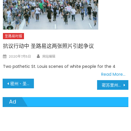
圣路易时报
抗议行动中 圣路易这两张照片引起争议
Author
Posted
2020年7月5日
网站编辑
on
Two pathetic St. Louis scenes of white people for the 4
Read More…
文
密州、圣路易地区 7月9日疫情最新数据
密苏里州Stone郡基督教青少年夏令营暴发严重群聚感染
章
Ad
導
覽