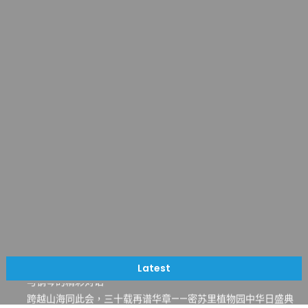
一晃三十年，初夏又相逢。中华日，等你来赴约 —— 密苏里植物
园“中华日三十周年特别报道（五）
筝声与琴韵交汇：刘励(Li Statler)与钢琴家Darek演绎一场古筝
Latest
与钢琴的精彩对话
跨越山海同此会，三十载再谱华章——密苏里植物园中华日盛典