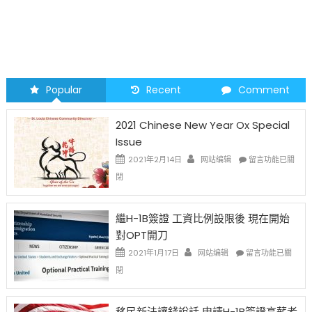
Popular
Recent
Comment
2021 Chinese New Year Ox Special
Issue
在
2021年2月14日
网站编辑
留言功能已關
〈2021
閉
Chinese
New
Year
繼H-1B簽證 工資比例設限後 現在開始
Ox
對OPT開刀
Special
Issue〉
在
2021年1月17日
网站编辑
留言功能已關
中
〈繼
閉
H-
1B
簽
移民新法讓錢說話 申請H-1B簽證高薪者