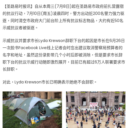
on
〈市
【圣路易时报讯】自从本周三(7月8日)起在圣路易市政府前扎营露宿
府
的抗议行动，7月10日(周五)凌晨四时，警方出动近200名警力强力驱
前
逐，同时清空市政府大门前台阶上所有抗议标志物品，大约有近50名
要
求
示威抗议者被驱逐。
市
示威抗议并要求市长Lyda Krewson辞职下台的起因是市长在6月26日
长
辞
一次脸书Facebook Live线上记者会时念出建议取消警察局预算者的
职
名字和地址，虽然这份录影带几个小时后即被消除，但是要求市长辞
抗
职下台的抗议示威行动随即激烈展开，目前已有超过6万人联署要求市
议
长辞职。
行
动
对此，Lyda Krewson市长已明确表示她绝不会辞职。
遭
警
方
强
力
驱
逐〉