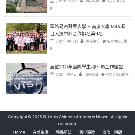
2021年5月3日
网站编辑
留言功能已關
(lottery)
佛
〈過
閉
取
老
去
消〉
师
的
中
免
兩
聖路易密蘇里大學 – 南京大學 MBA項
费
年
目入選中外合作排名第11名
英
里
文
國
在
2021年1月16日
网站编辑
留言功能已關
写
際
〈聖
閉
作
留
路
课!
學
易
只
生
密
展望2021年國際學生和H-1B工作簽證
办
和
蘇
在
两
大
里
2021年1月4日
网站编辑
留言功能已關閉
〈展
场
學
大
望
错
面
學
2021
过
臨
–
年
可
的
南
國
惜〉
挑
京
際
中
戰
大
學
和
學
Copyright © 2026
St. Louis Chinese American News
- All rights
生
未
MBA
reserved.
和
來〉
項
H-
中
目
Home
在美生活
移民新法
留学深造
微信一瞬間