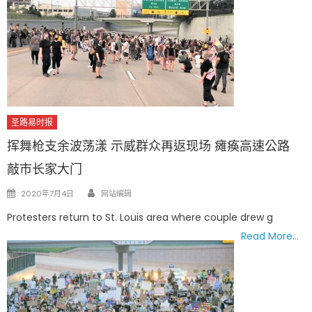
圣路易时报
挥舞枪支余波荡漾 示威群众再返现场 瘫痪高速公路
敲市长家大门
Author
Posted
2020年7月4日
网站编辑
on
Protesters return to St. Louis area where couple drew g
Read More…