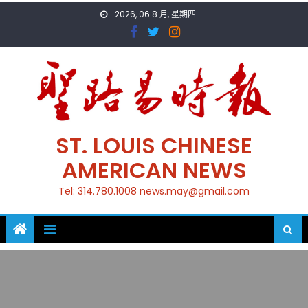
Skip
2026, 06 8 月, 星期四
to
content
ST. LOUIS CHINESE
AMERICAN NEWS
Tel: 314.780.1008 news.may@gmail.com