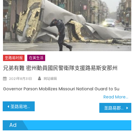
圣路易时报
在美生活
兄弟有難 密州動員國民警衛隊支援路易斯安那州
Author
Posted
2021年8月31日
网站编辑
on
Governor Parson Mobilizes Missouri National Guard to Su
Read More…
文
圣路易地区四个大购物商场 即将宣布破产
圣路易郡无论公私立学校 学生一律必须戴口罩
章
Ad
導