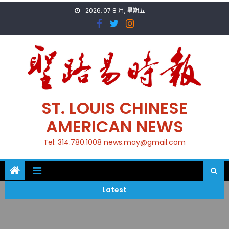
Skip
2026, 07 8 月, 星期五
to
content
ST. LOUIS CHINESE
AMERICAN NEWS
Tel: 314.780.1008 news.may@gmail.com
Latest