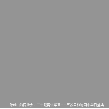
一晃三十年，初夏又相逢。中华日，等你来赴约 —— 密苏里植物
园“中华日三十周年特别报道（五）
筝声与琴韵交汇：刘励(Li Statler)与钢琴家Darek演绎一场古筝
与钢琴的精彩对话
跨越山海同此会，三十载再谱华章——密苏里植物园中华日盛典