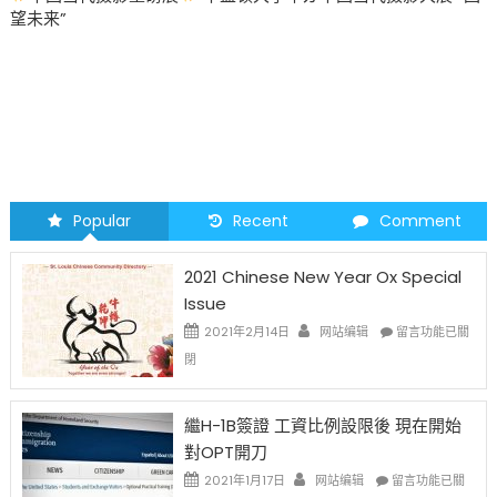
望未来”
Popular
Recent
Comment
2021 Chinese New Year Ox Special
Issue
在
2021年2月14日
网站编辑
留言功能已關
〈2021
閉
Chinese
New
Year
繼H-1B簽證 工資比例設限後 現在開始
Ox
對OPT開刀
Special
Issue〉
在
2021年1月17日
网站编辑
留言功能已關
中
〈繼