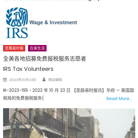
圣路易时报
在美生活
全美各地招募免费报税服务志愿者
IRS Tax Volunteers
Author
Posted
2023年10月24日
网站编辑
on
IR-2023-195，2023 年 10 月 23 日 【圣路易时报讯】华府 — 美国国
税局的免费报税服务(
Read More…