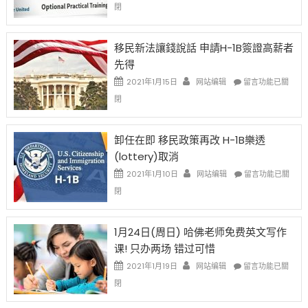
閉
H-
1B
簽
移民新法讓錢說話 申請H-1B簽證高薪者
證
先得
工
資
在
2021年1月15日
网站编辑
留言功能已關
比
〈移
閉
例
民
設
新
限
法
卸任在即 移民政策再改 H-1B樂透
後
讓
(lottery)取消
現
錢
在
說
在
2021年1月10日
网站编辑
留言功能已關
開
話
〈卸
閉
始
申
任
對
請
在
OPT
H-
即
1月24日(周日) 哈佛老师免费英文写作
開
1B
移
课! 只办两场 错过可惜
刀〉
簽
民
中
證
政
在
2021年1月19日
网站编辑
留言功能已關
高
策
〈1
閉
薪
再
月
者
改
24