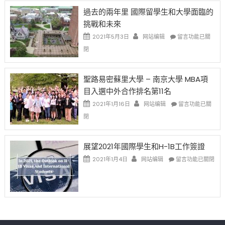
先
H-
日
過去的兩年里 國際留學生和大學面臨的
得〉
1B
(周
挑戰和未來
中
樂
日)
透
哈
在
2021年5月3日
网站编辑
留言功能已關
(lottery)
佛
〈過
閉
取
老
去
消〉
师
的
中
免
兩
聖路易密蘇里大學 – 南京大學 MBA項
费
年
目入選中外合作排名第11名
英
里
文
國
在
2021年1月16日
网站编辑
留言功能已關
写
際
〈聖
閉
作
留
路
课!
學
易
只
生
密
展望2021年國際學生和H-1B工作簽證
办
和
蘇
在
两
大
里
2021年1月4日
网站编辑
留言功能已關閉
〈展
场
學
大
望
错
面
學
2021
过
臨
–
年
可
的
南
國
惜〉
挑
京
際
中
戰
大
學
和