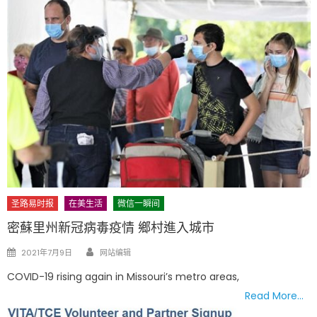
圣路易时报
在美生活
微信一瞬间
密蘇里州新冠病毒疫情 鄉村進入城市
Author
Posted
2021年7月9日
网站编辑
on
COVID-19 rising again in Missouri’s metro areas,
Read More…