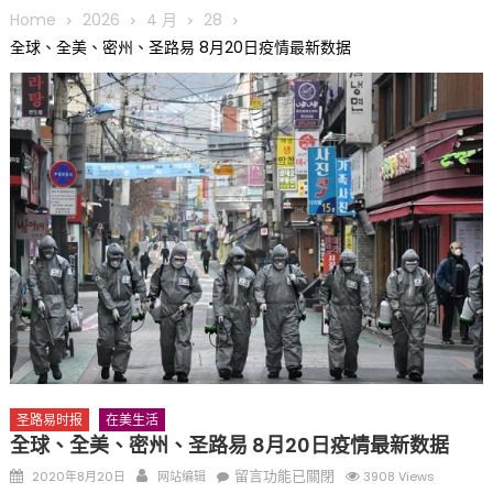
圆满举行
Home
2026
4 月
28
圣路易龙舟俱乐部5月16日龙舟体验日 邀请各界亲身体验划行乐
全球、全美、密州、圣路易 8月20日疫情最新数据
趣 + 水上竞速魅力
三十二载跨越时空的相逢
执掌密苏里植物园近四十年 致力推动全球植物多样性研究与中美
合作 Peter Raven 博士逝世 享年89岁
一晃三十年，初夏又相逢。中华日，等你来赴约 —— 密苏里植物
园“中华日三十周年特别报道（五）
筝声与琴韵交汇：刘励(Li Statler)与钢琴家Darek演绎一场古筝
与钢琴的精彩对话
圣路易时报
在美生活
全球、全美、密州、圣路易 8月20日疫情最新数据
Posted
Author
在
留言功能已關閉
2020年8月20日
网站编辑
3908 Views