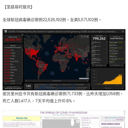
on
〈全
【圣路易时报讯】
球、
全
全球新冠病毒确诊案例22,526,192例。全美5,571,102例。
美、
密
州、
圣
路
易
8
月
20
日
疫
情
密苏里州迄今共有新冠病毒确诊案例71,733例，比昨天增加1,058例，
最
死亡人数1,417人，7天平均值上升10.8%。
新
数
据〉
中