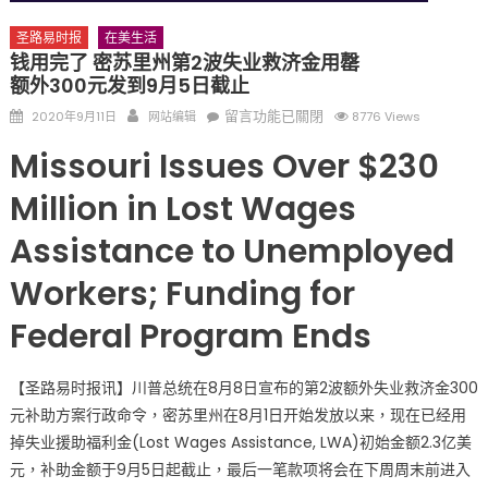
圣路易时报
在美生活
钱用完了 密苏里州第2波失业救济金用罄
额外300元发到9月5日截止
Posted
Author
在
留言功能已關閉
2020年9月11日
网站编辑
8776 Views
on
〈钱
Missouri Issues Over $230
用
完
Million in Lost Wages
了
Assistance to Unemployed
密
苏
Workers; Funding for
里
州
Federal Program Ends
第
2
【圣路易时报讯】川普总统在8月8日宣布的第2波额外失业救济金300
波
元补助方案行政命令，密苏里州在8月1日开始发放以来，现在已经用
失
业
掉失业援助福利金(Lost Wages Assistance, LWA)初始金额2.3亿美
救
元，补助金额于9月5日起截止，最后一笔款项将会在下周周末前进入