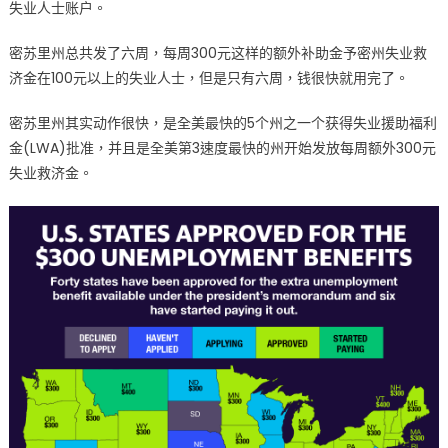
济
失业人士账户。
金
用
密苏里州总共发了六周，每周300元这样的额外补助金予密州失业救
罄
济金在100元以上的失业人士，但是只有六周，钱很快就用完了。
额
外
密苏里州其实动作很快，是全美最快的5个州之一个获得失业援助福利
300
金(LWA)批准，并且是全美第3速度最快的州开始发放每周额外300元
元
失业救济金。
发
到
9
月
5
日
截
止〉
中