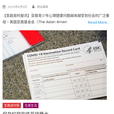
Author
Posted
2023年5月5日
网站编辑
on
【圣路易时报讯】亚裔青少年心理健康问题越来越受到社会的广泛重
视。美国亚裔基金会（The Asian Ameri
Read More…
圣路易时报
在美生活