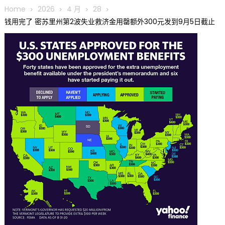
圆满举行
Home
2026
4 月
28
圣路易龙舟俱乐部5月16日龙舟体验日 邀请各界亲身体验划行乐
钱用完了 密苏里州第2波失业救济金用罄额外300元发到9月5日截止
趣 + 水上竞速魅力
三十二载跨越时空的相逢
执掌密苏里植物园近四十年 致力推动全球植物多样性研究与中美
合作 Peter Raven 博士逝世 享年89岁
一晃三十年，初夏又相逢。中华日，等你来赴约 —— 密苏里植物
园“中华日三十周年特别报道（五）
筝声与琴韵交汇：刘励(Li Statler)与钢琴家Darek演绎一场古筝
与钢琴的精彩对话