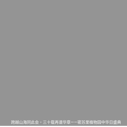
一晃三十年，初夏又相逢。中华日，等你来赴约 —— 密苏里植物
园“中华日三十周年特别报道（五）
筝声与琴韵交汇：刘励(Li Statler)与钢琴家Darek演绎一场古筝
与钢琴的精彩对话
跨越山海同此会，三十载再谱华章——密苏里植物园中华日盛典