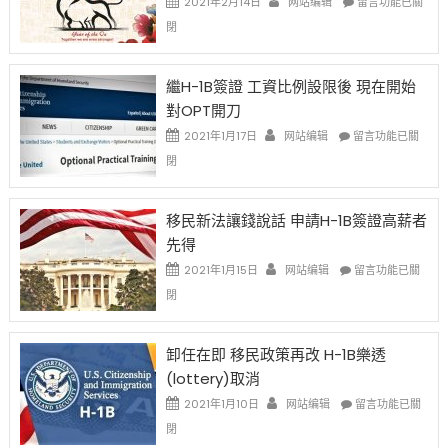
2021年2月14日
网站编辑
留言功能已關
〈2021
閉
Chinese
New
Year
繼H-1B簽證 工資比例設限後 現在開始
Ox
對OPT開刀
Special
Issue〉
在
2021年1月17日
网站编辑
留言功能已關
中
〈繼
閉
H-
1B
簽
移民新法讓錢說話 申請H-1B簽證高薪者
證
先得
工
資
在
2021年1月15日
网站编辑
留言功能已關
比
〈移
閉
例
民
設
新
限
法
卸任在即 移民政策再改 H-1B樂透
後
讓
(lottery)取消
現
錢
在
說
在
2021年1月10日
网站编辑
留言功能已關
開
話
〈卸
閉
始
申
任