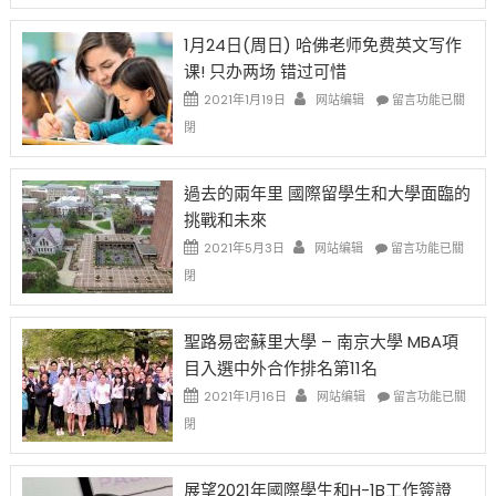
對
請
在
OPT
H-
即
1月24日(周日) 哈佛老师免费英文写作
開
1B
移
课! 只办两场 错过可惜
刀〉
簽
民
中
證
政
在
2021年1月19日
网站编辑
留言功能已關
高
策
〈1
閉
薪
再
月
者
改
24
先
H-
日
過去的兩年里 國際留學生和大學面臨的
得〉
1B
(周
挑戰和未來
中
樂
日)
透
哈
在
2021年5月3日
网站编辑
留言功能已關
(lottery)
佛
〈過
閉
取
老
去
消〉
师
的
中
免
兩
聖路易密蘇里大學 – 南京大學 MBA項
费
年
目入選中外合作排名第11名
英
里
文
國
在
2021年1月16日
网站编辑
留言功能已關
写
際
〈聖
閉
作
留
路
课!
學
易
只
生
密
展望2021年國際學生和H-1B工作簽證
办
和