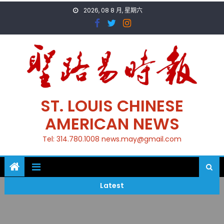
Skip
2026, 08 8 月, 星期六
to
content
ST. LOUIS CHINESE
AMERICAN NEWS
Tel: 314.780.1008 news.may@gmail.com
Latest