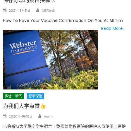
保存好您的疫苗接種卡
Author
Posted
2021年8月11日
网站编辑
on
How To Have Your Vaccine Confirmation On You At All Tim
Read More…
微信一瞬间
留学深造
为我们大学点赞
Author
Posted
2020年4月18日
Admin
on
韦伯斯特大学腾空学生宿舍，免费给附近医院的医护人员使用。医护