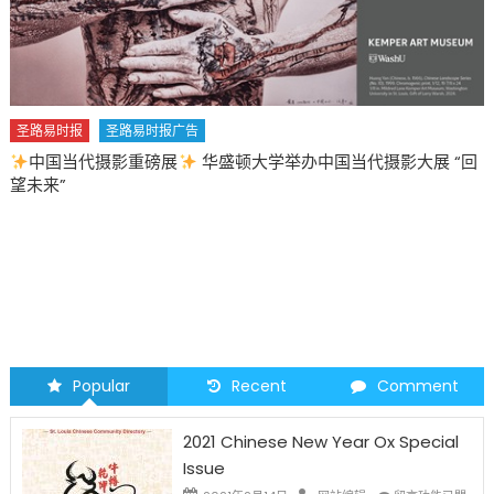
圣路易时报
圣路易时报广告
中国当代摄影重磅展
华盛顿大学举办中国当代摄影大展 “回
望未来”
Popular
Recent
Comment
2021 Chinese New Year Ox Special
Issue
在