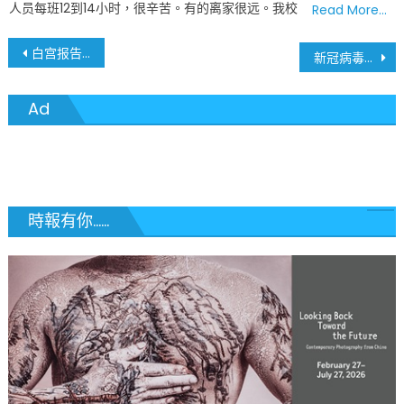
人员每班12到14小时，很辛苦。有的离家很远。我校
Read More…
文
白宫报告 新冠病毒确诊率密苏里州全美排名第7
新冠病毒肆虐 学生返校上课 全美至少六名老师死亡
章
Ad
導
覽
時報有你......