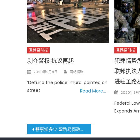
圣路易时报
圣路易时报
剥夺警权 抗议再起
犯罪情势
Author
联邦执法
Posted
2020年9月9日
网站编辑
on
进驻圣路
‘Defund the police’ mural painted on
street
Read More…
Posted
2020年8月
on
Federal La
Expands Ami
文
薪事知多少 聖路易郡政府薪資大公開