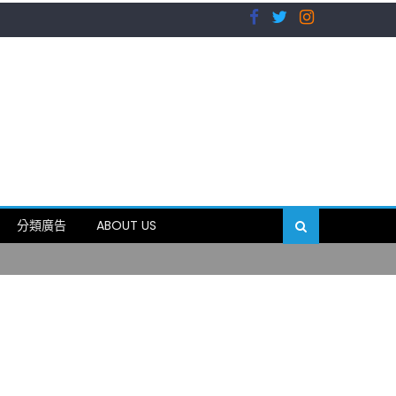
）
分類廣告
ABOUT US
89岁
）