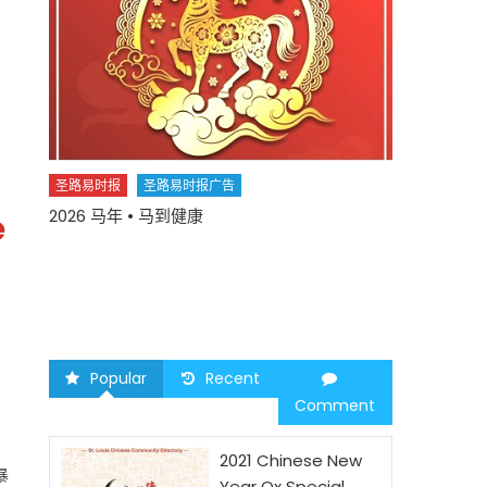
中国
圣路易时报
圣路易时报广告
2026 马年 • 马到健康
e
圣路易时报
您并不孤单 YO
health play
and well-
Popular
Recent
Comment
2021 Chinese New
暴
Year Ox Special