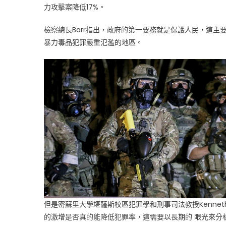
力攻擊案降低17%。
奇
行
檢察總長Barr指出，政府的第一要務就是保護人民，這
動
成
暴力毒品犯罪嚴重氾濫的地區。
效〉
中
但是密蘇里大學堪薩斯校區犯罪學和刑事司法教授Kennet
的激增是否真的能降低犯罪率，這需要以長期的 眼光來分