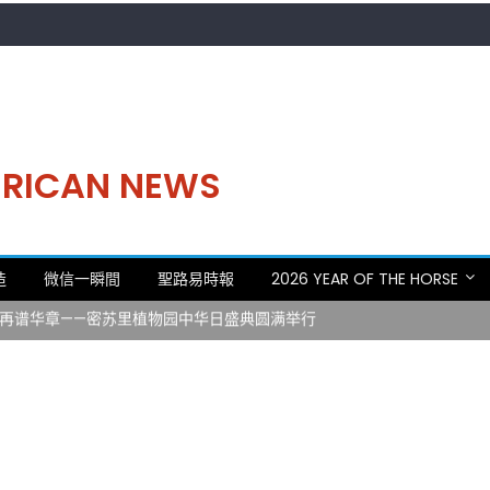
MERICAN NEWS
。中华日，等你来赴约 —— 密苏里植物园“中华日三十周年特别报道（五
造
微信一瞬間
聖路易時報
2026 YEAR OF THE HORSE
 Statler)与钢琴家Darek演绎一场古筝与钢琴的精彩对话
再谱华章——密苏里植物园中华日盛典圆满举行
日龙舟体验日 邀请各界亲身体验划行乐趣 + 水上竞速魅力
致力推动全球植物多样性研究与中美合作 Peter Raven 博士逝世 享年
。中华日，等你来赴约 —— 密苏里植物园“中华日三十周年特别报道（五
 Statler)与钢琴家Darek演绎一场古筝与钢琴的精彩对话