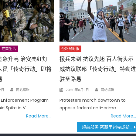
在美生活
圣路易时报
危急升高 治安亮红灯
援兵未到 抗议先起 百人街头示
人员「传奇行动」即将
威抗议联邦「传奇行动」特勤
易
驻圣路易
Author
Author
Posted
7日
网站编辑
2020年8月9日
网站编辑
on
w Enforcement Program
Protesters march downtown to
d Spike in V
oppose federal anti-crime
Read More…
Read More…
超前部署 密蘇里州完成新冠疫苗注射計畫