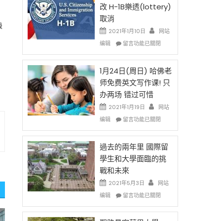
後
法
改 H-1B樂透(lottery)
現
讓
取消
在
錢
級
開
說
2021年1月10日
网站
始
話
在
编辑
留言功能已關閉
對
申
〈卸
OPT
請
任
開
H-
在
1月24日(周日) 哈佛老
刀〉
1B
即
师免费英文写作课! 只
中
簽
移
办两场 错过可惜
證
民
高
政
2021年1月19日
网站
薪
策
在
编辑
留言功能已關閉
者
再
〈1
先
改
月
得〉
H-
24
過去的兩年里 國際留
中
1B
日
學生和大學面臨的挑
樂
(周
戰和未來
透
日)
(lottery)
哈
2021年5月3日
网站
取
佛
在
编辑
留言功能已關閉
消〉
老
〈過
中
师
去
免