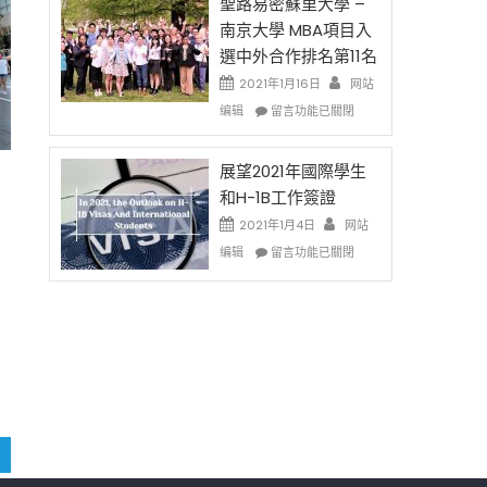
的
聖路易密蘇里大學 –
费
兩
南京大學 MBA項目入
英
年
選中外合作排名第11名
文
里
写
國
2021年1月16日
网站
作
際
在
编辑
留言功能已關閉
课!
留
〈聖
只
學
路
办
生
易
展望2021年國際學生
两
和
密
和H-1B工作簽證
场
大
蘇
2021年1月4日
错
网站
學
里
进
过
在
面
大
编辑
留言功能已關閉
可
〈展
臨
學
惜〉
望
的
–
中
2021
挑
南
年
戰
京
國
和
大
際
未
學
學
來〉
MBA
生
中
項
和
目
H-
入
1B
選