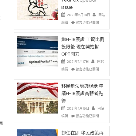
Issue
2021年2月14日
网站
枝
在
编辑
留言功能已關閉
〈2021
Chinese
New
繼H-1B簽證 工資比例
Year
設限後 現在開始對
Ox
OPT開刀
Special
Issue〉
2021年1月17日
网站
中
在
编辑
留言功能已關閉
〈繼
H-
1B
移民新法讓錢說話 申
簽
請H-1B簽證高薪者先
證
得
工
資
2021年1月15日
网站
比
在
编辑
留言功能已關閉
例
〈移
員
設
民
限
新
卸任在即 移民政策再