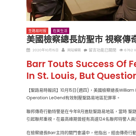
圣路易时报
在美生活
美國檢察總長訪聖市 視察傳
Posted
Author
在
留言功能已關閉
2020年10月15日
网站编辑
6762 V
易时报
圣路易时报广告
圣路易时报
圣路易时报
on
〈美
健康检查 无需预约 免费赠送血压计供符合
了解您的数字! 3月21
Barr Touts Success Of 
國
者使用 欢迎参加索取! 4月18日星期六 上午
Grace UM Church
檢
中午 Grace UM Church
In St. Louis, But Quest
察
總
【聖路易時報訊】10月15日(週四)，美國檢察總長Willi
長
Operation LeGend有效制壓聖路易地區犯罪率。
訪
聖
聯邦傳奇行動特警是在今年8月進駐聖路易地區，當時 聖
市
引起聯邦重視，在最高峰期曾經有高達124名聯邦特警人
視
察
在檢察總長Barr主持的關門會議中，他指出，經由傳奇行動
傳