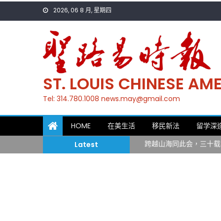
Skip
2026, 06 8 月, 星期四
to
content
ST. LOUIS CHINESE A
Tel: 314.780.1008 news.may@gmail.com
一晃三十年，初夏又相逢
HOME
在美生活
移民新法
留学深
筝声与琴韵交汇：刘励(Li
跨越山海同此会，三十载
Latest
圣路易龙舟俱乐部5月16
三十二载跨越时空的相逢
执掌密苏里植物园近四十年 
一晃三十年，初夏又相逢
筝声与琴韵交汇：刘励(Li