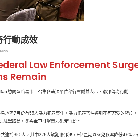
奇行動成效
圣路易时报
圣路易时报广告
iews
广告
中国当代摄影重磅展
华盛顿大学举办
当代摄影大展 “回望未来”
日星期六 上午9点至中午
Federal Law Enforcement Surg
 免费健康检查
ions Remain
am Barr訪問聖路易市，召集各執法單位舉行會議並表示，聯邦傳奇行動
路易地區7月份有55人暴力犯罪喪生，暴力犯罪案件達到不可忍受的程度，
員進駐聖路易，參與全市打擊暴力犯罪行動。
共逮捕650人，其中275人觸犯聯邦法，8個星期以來兇殺案降低49%，