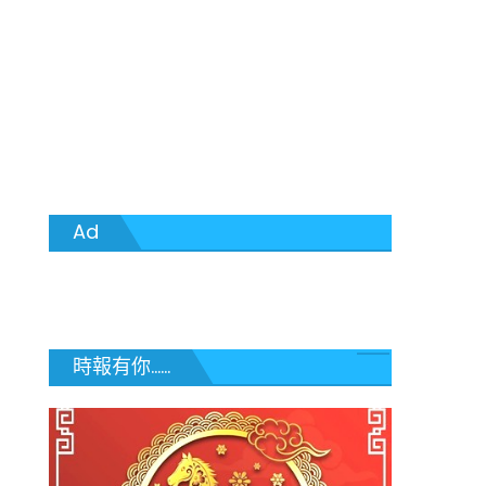
Ad
時報有你......