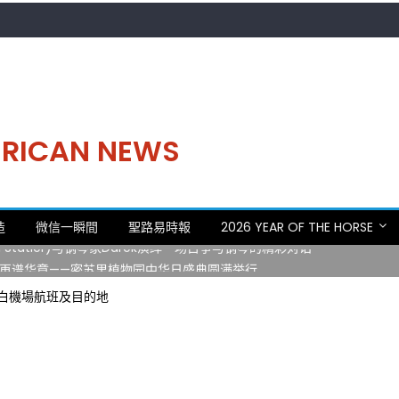
MERICAN NEWS
。中华日，等你来赴约 —— 密苏里植物园“中华日三十周年特别报道（五
造
微信一瞬間
聖路易時報
2026 YEAR OF THE HORSE
 Statler)与钢琴家Darek演绎一场古筝与钢琴的精彩对话
再谱华章——密苏里植物园中华日盛典圆满举行
日龙舟体验日 邀请各界亲身体验划行乐趣 + 水上竞速魅力
白機場航班及目的地
致力推动全球植物多样性研究与中美合作 Peter Raven 博士逝世 享年
。中华日，等你来赴约 —— 密苏里植物园“中华日三十周年特别报道（五
 Statler)与钢琴家Darek演绎一场古筝与钢琴的精彩对话