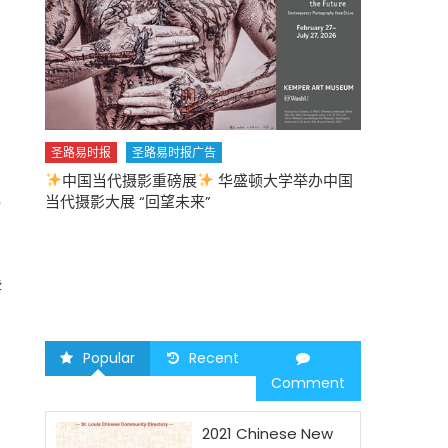
圣路易时报
圣路易时报广告
中国当代摄影重磅展
华盛顿大学举办中国
圣路易时报
s
当代摄影大展 “回望未来”
中午
2026 马年
些
Popular
Recent
Comment
2021 Chinese New