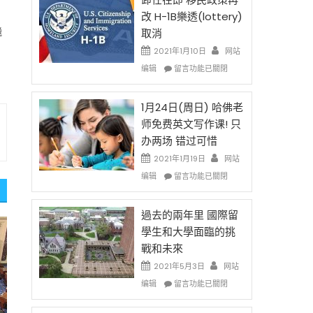
後
法
改 H-1B樂透(lottery)
現
讓
飛
取消
在
錢
開
說
2021年1月10日
网站
始
話
在
编辑
留言功能已關閉
對
申
〈卸
OPT
請
任
開
H-
在
1月24日(周日) 哈佛老
刀〉
1B
即
师免费英文写作课! 只
中
簽
移
办两场 错过可惜
證
民
高
政
2021年1月19日
网站
薪
策
在
编辑
留言功能已關閉
者
再
〈1
先
改
月
得〉
H-
24
過去的兩年里 國際留
中
1B
日
學生和大學面臨的挑
樂
(周
戰和未來
透
日)
(lottery)
哈
2021年5月3日
网站
取
佛
在
编辑
留言功能已關閉
消〉
老
〈過
中
师
去