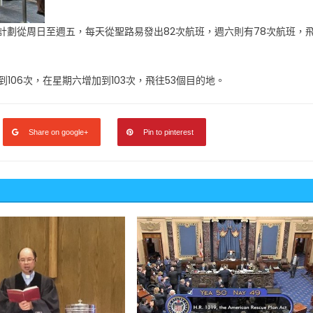
空公司計劃從周日至週五，每天從聖路易發出82次航班，週六則有78次航班，
106次，在星期六增加到103次，飛往53個目的地。
Share on google+
Pin to pinterest