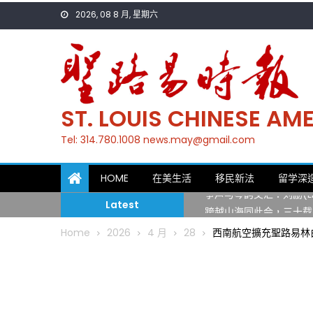
Skip
2026, 08 8 月, 星期六
to
content
ST. LOUIS CHINESE A
Tel: 314.780.1008 news.may@gmail.com
一晃三十年，初夏又相逢
HOME
在美生活
移民新法
留学深
筝声与琴韵交汇：刘励(Li
Latest
跨越山海同此会，三十载
圣路易龙舟俱乐部5月16
Home
2026
4 月
28
西南航空擴充聖路易林
三十二载跨越时空的相逢
执掌密苏里植物园近四十年 
一晃三十年，初夏又相逢
筝声与琴韵交汇：刘励(Li