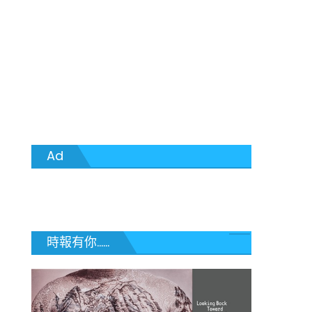
Ad
時報有你......