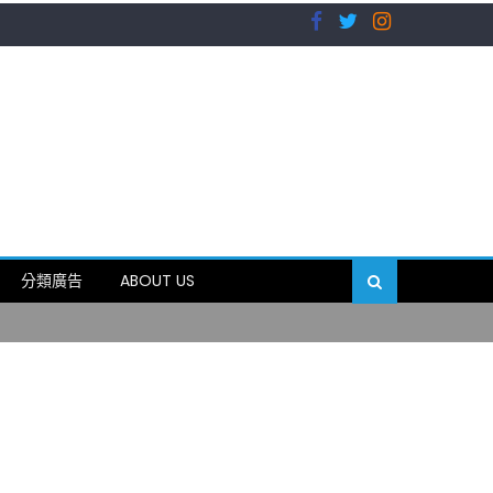
）
分類廣告
ABOUT US
89岁
）