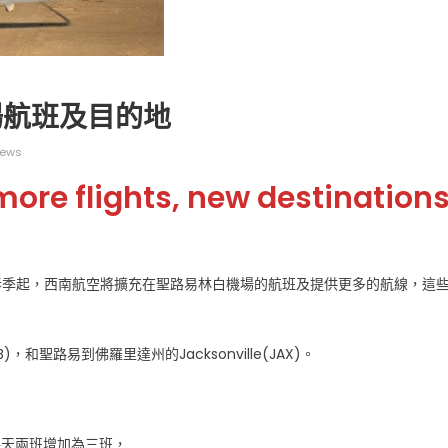
場航班及目的地
iews
广告
圣路易时报
圣路易时报广告
re flights, new destination
 免费赠送血压计供符合
了解您的数字! 3月21日星期六 上午9点至
! 4月18日星期六 上午
Grace UM Church 免费健康检查
hurch
年春季起，西南航空將擴充在聖路易林白機場的航班及提供更多的航線，這
，和聖路易到佛羅里達州的Jacksonville(JAX)。
)，由每天兩班增加為三班，