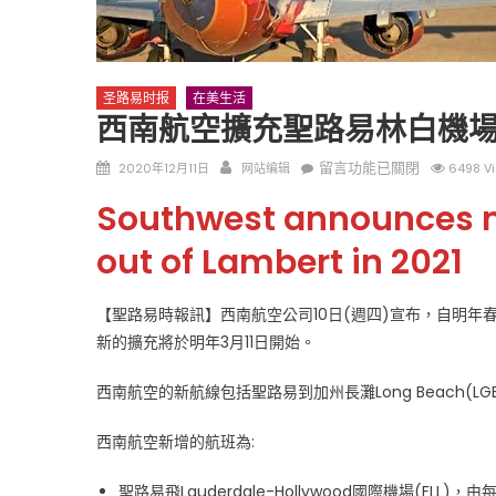
圣路易时报
在美生活
西南航空擴充聖路易林白機
Posted
Author
在
留言功能已關閉
2020年12月11日
网站编辑
6498 V
on
〈西
圣路易时报
圣路易时报
Southwest announces mo
南
免费健康检查 无需预约
航
条件者使用 欢迎参加索取
易时报广告
out of Lambert in 2021
空
9点至中午 Grace UM C
Peter Lu Team 卢长志
擴
【聖路易時報訊】西南航空公司10日(週四)宣布，自明
充
新的擴充將於明年3月11日開始。
聖
路
西南航空的新航線包括聖路易到加州長灘Long Beach(LGB)
易
林
西南航空新增的航班為:
白
機
聖路易飛Lauderdale-Hollywood國際機場(FLL