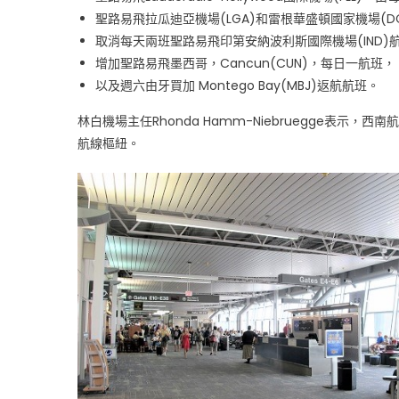
場
聖路易飛拉瓜迪亞機場(LGA)和雷根華盛頓國家機場(
航
取消每天兩班聖路易飛印第安納波利斯國際機場(IND)
班
及
增加聖路易飛墨西哥，Cancun(CUN)，每日一航班，
目
以及週六由牙買加 Montego Bay(MBJ)返航航班。
的
林白機場主任Rhonda Hamm-Niebruegge表
地〉
航線樞紐。
中