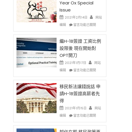
Year Ox Special
Issue
2021年2月14日
网站
在
编辑
留言功能已關閉
〈2021
Chinese
New
繼H-1B簽證 工資比例
Year
設限後 現在開始對
Ox
OPT開刀
Special
Issue〉
2021年1月17日
网站
中
在
编辑
留言功能已關閉
〈繼
H-
1B
移民新法讓錢說話 申
簽
請H-1B簽證高薪者先
證
得
工
資
2021年1月15日
网站
比
在
编辑
留言功能已關閉
例
〈移
設
民
限
新
卸任在即 移民政策再