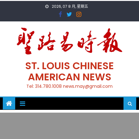
Skip
2026, 07 8 月, 星期五
to
content
ST. LOUIS CHINESE
AMERICAN NEWS
Tel: 314.780.1008 news.may@gmail.com