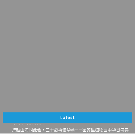
一晃三十年，初夏又相逢。中华日，等你来赴约 —— 密苏里植物
园“中华日三十周年特别报道（五）
筝声与琴韵交汇：刘励(Li Statler)与钢琴家Darek演绎一场古筝
Latest
与钢琴的精彩对话
跨越山海同此会，三十载再谱华章——密苏里植物园中华日盛典