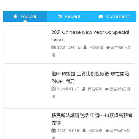
Popular
Recent
Comment
2021 Chinese New Year Ox Special
Issue
在
2021年2月14日
网站编辑
留言功能已關
〈2021
閉
Chinese
New
Year
繼H-1B簽證 工資比例設限後 現在開始
Ox
對OPT開刀
Special
Issue〉
在
2021年1月17日
网站编辑
留言功能已關
中
〈繼
閉
H-
1B
簽
移民新法讓錢說話 申請H-1B簽證高薪者
證
先得
工
資
在
2021年1月15日
网站编辑
留言功能已關
比
〈移
閉