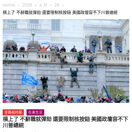
圆满举行
Home
2026
4 月
28
圣路易龙舟俱乐部5月16日龙舟体验日 邀请各界亲身体验划行乐
槓上了 不辭職就彈劾 還要限制核按鈕 美國政壇容不下川普總統
趣 + 水上竞速魅力
三十二载跨越时空的相逢
执掌密苏里植物园近四十年 致力推动全球植物多样性研究与中美
合作 Peter Raven 博士逝世 享年89岁
一晃三十年，初夏又相逢。中华日，等你来赴约 —— 密苏里植物
园“中华日三十周年特别报道（五）
筝声与琴韵交汇：刘励(Li Statler)与钢琴家Darek演绎一场古筝
与钢琴的精彩对话
圣路易时报
在美生活
槓上了 不辭職就彈劾 還要限制核按鈕 美國政壇容不下
川普總統