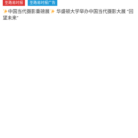
广告
华盛顿大学举办中国当代摄影大展 “回
圣路易时报
圣路易时报广
2026 马年 • 马到健康