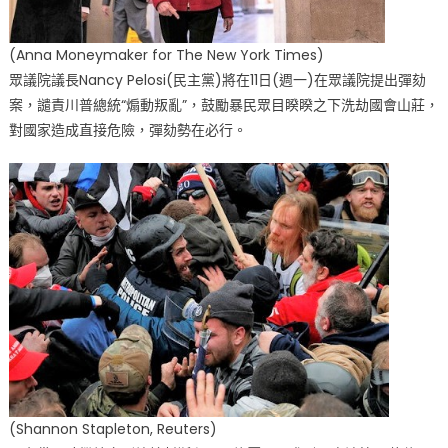
(Anna Moneymaker for The New York Times)
眾議院議長Nancy Pelosi(民主黨)將在11日(週一)在眾議院提出彈劾
案，譴責川普總統“煽動叛亂”，鼓勵暴民眾目睽睽之下洗劫國會山莊，
對國家造成直接危險，彈劾勢在必行。
(Shannon Stapleton, Reuters)