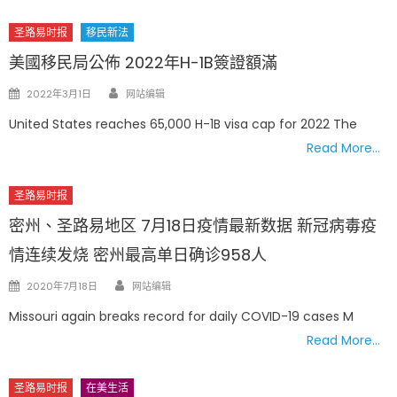
圣路易时报
移民新法
美國移民局公佈 2022年H-1B簽證額滿
Author
Posted
2022年3月1日
网站编辑
on
United States reaches 65,000 H-1B visa cap for 2022 The
Read More…
圣路易时报
密州、圣路易地区 7月18日疫情最新数据 新冠病毒疫
情连续发烧 密州最高单日确诊958人
Author
Posted
2020年7月18日
网站编辑
on
Missouri again breaks record for daily COVID-19 cases M
Read More…
圣路易时报
在美生活