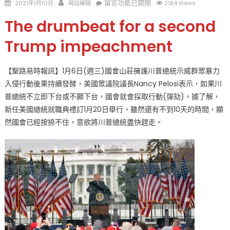
Posted
Author
在
留言功能已關閉
2021年1月10日
网站编辑
2184 Views
on
〈槓
The drumbeat for a second
上
了
Trump impeachment
不
辭
【聖路易時報訊】1月6日(週三)國會山莊擁護川普總統示威群眾暴力
職
入侵行動後果持續發酵，美國眾議院議長Nancy Pelosi表示，如果川
就
普總統不立即下台或不願下台，國會就會採取行動(彈劾)。據了解，
彈
劾
新任美國總統就職典禮訂1月20日舉行，雖然還有不到10天的時間，顯
還
然國會已經按捺不住，意欲將川普總統盡快趕走。
要
限
制
核
按
鈕
美
國
政