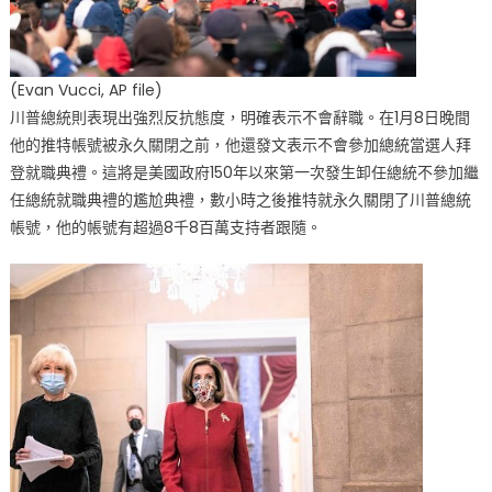
壇
容
不
(Evan Vucci, AP file)
下
川普總統則表現出強烈反抗態度，明確表示不會辭職。在1月8日晚間
川
普
他的推特帳號被永久關閉之前，他還發文表示不會參加總統當選人拜
總
登就職典禮。這將是美國政府150年以來第一次發生卸任總統不參加繼
統〉
任總統就職典禮的尷尬典禮，數小時之後推特就永久關閉了川普總統
中
帳號，他的帳號有超過8千8百萬支持者跟隨。