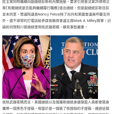
民主黨同時繼續向副總統彭斯和內閣施壓，要求引用憲法第25條修正
案(有關總統是否能夠繼續履行職務)逐出總統，但是副總統彭斯目前
並未同意。眾議院議長Nancy Pelosi除了向共和黨國會議員呼籲支持
外，還不尋常的打電話給參謀長聯席會議主席Mark A. Milley將軍，討
論如何限制川普總統使用核武器密碼，顯見事態嚴重。
就核武器密碼而言，美國總統以及俄羅斯總統身邊隨扈人員都會隨身
攜帶一個黑色手提箱，相當於是一個裝了核按鈕的手提箱，通過這個