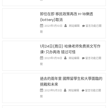
例
民
設
新
限
法
卸任在即 移民政策再改 H-1B樂透
後
讓
(lottery)取消
現
錢
在
說
在
2021年1月10日
网站编辑
留言功能已關
開
話
〈卸
閉
始
申
任
對
請
在
OPT
H-
即
1月24日(周日) 哈佛老师免费英文写作
開
1B
移
课! 只办两场 错过可惜
刀〉
簽
民
中
證
政
在
2021年1月19日
网站编辑
留言功能已關
高
策
〈1
閉
薪
再
月
者
改
24
先
H-
日
過去的兩年里 國際留學生和大學面臨的
得〉
1B
(周
挑戰和未來
中
樂
日)
透
哈
在
2021年5月3日
网站编辑
留言功能已關
(lottery)
佛
〈過
閉
取
老
去
消〉
师
的
中
免
兩