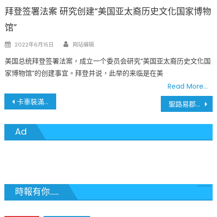
拜登签署法案 研究创建“美国亚太裔历史文化国家博物
馆”
Author
Posted
2022年6月15日
网站编辑
on
美国总统拜登签署法案，成立一个委员会研究“美国亚太裔历史文化国
家博物馆”的创建事宜。拜登并说，此举的来临是在美
Read More…
文
卡車裝滿炸彈槍枝 美國國會山莊暴力事件 比想像嚴重許多
聖路易郡衛生局收到第一批疫苗 170人接種
章
Ad
導
覽
時報有你......