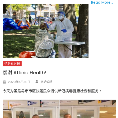
Read More…
圣路易时报
感谢 Affinia Health!
Author
Posted
2020年4月30日
网站编辑
on
今天为圣路易市市区帐篷民众提供新冠病毒健康检查和服务。