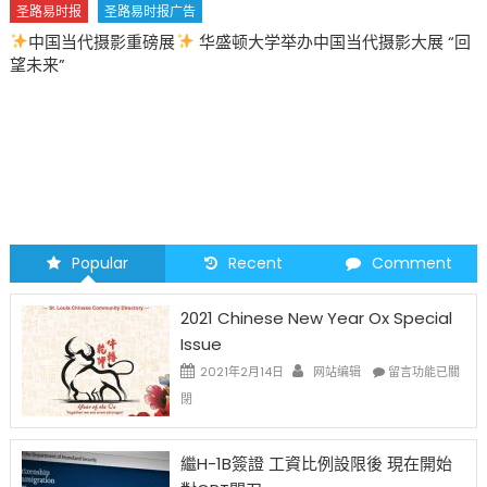
报
圣路易时报广告
当代摄影重磅展
华盛顿大学举办中国当代摄影大展 “回
圣路易时
2026 马
Popular
Recent
Comment
2021 Chinese New Year Ox Special
Issue
在
2021年2月14日
网站编辑
留言功能已關
〈2021
閉
Chinese
New
Year
繼H-1B簽證 工資比例設限後 現在開始
Ox