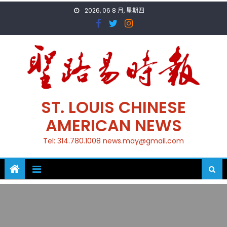
Skip
2026, 06 8 月, 星期四
to
content
ST. LOUIS CHINESE
AMERICAN NEWS
Tel: 314.780.1008 news.may@gmail.com