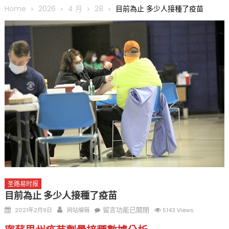
圆满举行
Home
2026
4 月
28
目前為止 多少人接種了疫苗
圣路易龙舟俱乐部5月16日龙舟体验日 邀请各界亲身体验划行乐
趣 + 水上竞速魅力
三十二载跨越时空的相逢
执掌密苏里植物园近四十年 致力推动全球植物多样性研究与中美
合作 Peter Raven 博士逝世 享年89岁
一晃三十年，初夏又相逢。中华日，等你来赴约 —— 密苏里植物
园“中华日三十周年特别报道（五）
筝声与琴韵交汇：刘励(Li Statler)与钢琴家Darek演绎一场古筝
与钢琴的精彩对话
圣路易时报
目前為止 多少人接種了疫苗
Posted
Author
在
留言功能已關閉
2021年2月9日
网站编辑
5143 Views
on
〈目