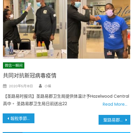
微信一瞬间
共同对抗新冠病毒疫情
Author
Posted
2020年5月18日
小编
on
【圣路易时报讯】圣路易郡卫生局提供体温计予Hazelwood Central
高中。 圣路易郡卫生局日前送出22
Read More…
文
報稅季節 別忘了這個所得稅抵免
聖路易郡客容量提高至50% 2月11日生效
章