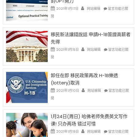
對OPT開刀
Special
Issue〉
在
2021年1月17日
网站编辑
留言功能已關
中
〈繼
閉
H-
1B
簽
移民新法讓錢說話 申請H-1B簽證高薪者
證
先得
工
資
在
2021年1月15日
网站编辑
留言功能已關
比
〈移
閉
例
民
設
新
限
法
卸任在即 移民政策再改 H-1B樂透
後
讓
(lottery)取消
現
錢
在
說
在
2021年1月10日
网站编辑
留言功能已關
開
話
〈卸
閉
始
申
任
對
請
在
OPT
H-
即
1月24日(周日) 哈佛老师免费英文写作
開
1B
移
课! 只办两场 错过可惜
刀〉
簽
民
中
證
政
在
2021年1月19日
网站编辑
留言功能已關
高
策
〈1