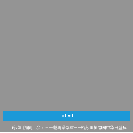
一晃三十年，初夏又相逢。中华日，等你来赴约 —— 密苏里植物
园“中华日三十周年特别报道（五）
筝声与琴韵交汇：刘励(Li Statler)与钢琴家Darek演绎一场古筝
Latest
与钢琴的精彩对话
跨越山海同此会，三十载再谱华章——密苏里植物园中华日盛典