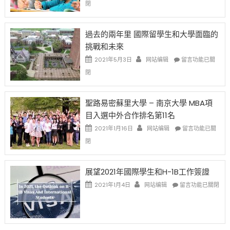
閉
薪
再
月
者
改
24
先
H-
日
過去的兩年里 國際留學生和大學面臨的
得〉
1B
(周
挑戰和未來
中
樂
日)
透
哈
在
2021年5月3日
网站编辑
留言功能已關
(lottery)
佛
〈過
閉
取
老
去
消〉
师
的
中
免
兩
聖路易密蘇里大學 – 南京大學 MBA項
费
年
目入選中外合作排名第11名
英
里
文
國
在
2021年1月16日
网站编辑
留言功能已關
写
際
〈聖
閉
作
留
路
课!
學
易
只
生
密
展望2021年國際學生和H-1B工作簽證
办
和
蘇
在
两
大
里
2021年1月4日
网站编辑
留言功能已關閉
〈展
场
學
大
望
错
面
學
2021
过
臨
–
年
可
的
南