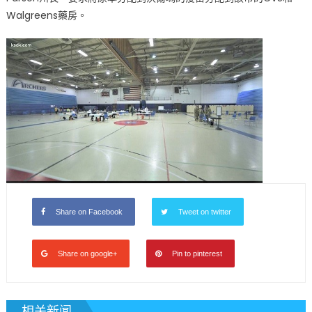
Walgreens藥房。
Share on Facebook
Tweet on twitter
Share on google+
Pin to pinterest
相关新闻