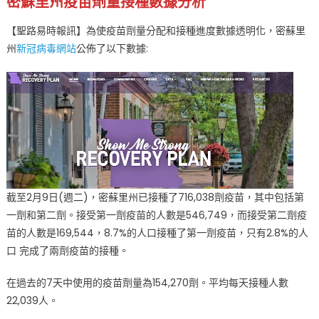
密蘇里州疫苗劑量接種數據分析
前
為
【聖路易時報訊】為使疫苗劑量分配和接種進度數據透明化，密蘇里
止
州
新冠病毒網站
公佈了以下數據:
多
少
人
接
種
了
疫
苗〉
中
截至2月9日(週二)，密蘇里州已接種了716,038劑疫苗，其中包括第
一劑和第二劑。接受第一劑疫苗的人數是546,749，而接受第二劑疫
苗的人數是169,544，8.7%的人口接種了第一劑疫苗，只有2.8%的人
口 完成了兩劑疫苗的接種。
在過去的7天中使用的疫苗劑量為154,270劑。平均每天接種人數
22,039人。