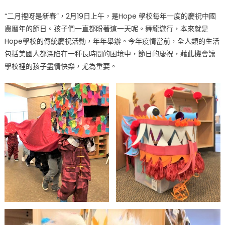
無
“二月裡呀是新春”，2月19日上午，是Hope 學校每年一度的慶祝中國
情
農曆年的節日。孩子們一直都盼著這一天呢。舞龍遊行，本來就是
人
Hope學校的傳統慶祝活動，年年舉辦。今年疫情當前，全人類的生活
有
包括美國人都深陷在一種長時間的困境中，節日的慶祝，藉此機會讓
情
Hope
學校裡的孩子盡情快樂，尤為重要。
Academy
學
校
舞
龍
慶
新
春〉
中