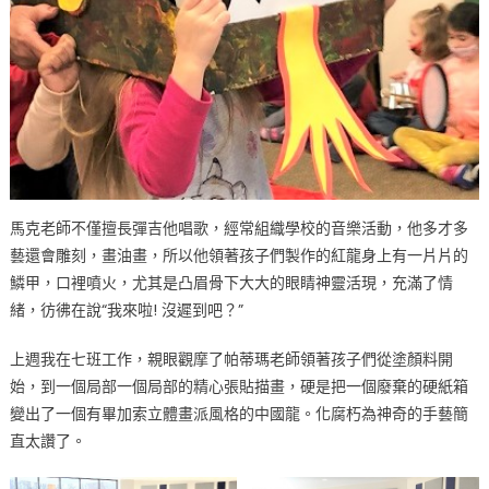
馬克老師不僅擅長彈吉他唱歌，經常組織學校的音樂活動，他多才多
藝還會雕刻，畫油畫，所以他領著孩子們製作的紅龍身上有一片片的
鱗甲，口裡噴火，尤其是凸眉骨下大大的眼睛神靈活現，充滿了情
緒，彷彿在說“我來啦! 沒遲到吧？”
上週我在七班工作，親眼觀摩了帕蒂瑪老師領著孩子們從塗顏料開
始，到一個局部一個局部的精心張貼描畫，硬是把一個廢棄的硬紙箱
變出了一個有畢加索立體畫派風格的中國龍。化腐朽為神奇的手藝簡
直太讚了。