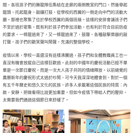
間，各班孩子們的舞龍隊伍集結在走廊的兩側教室的門口，然後舉起
龍頭，托起龍身，敲鑼打鼓，從學校的西翼的一側走向中門的活動大
廳。那裡也聚集了位於學校西翼的兩個班級。這樣的安排會讓孩子們
不至於過於密集，既有利於孩子們參加活動，也有利於符合目前防疫
的要求。一條龍過來了，又一條龍過來了，鼓聲、各種敲擊樂器的敲
打聲，孩子們的歡笑聲叫鬧聲，充滿的整個學校。
疫情以來，學校一直還沒有這樣沸騰過，孩子們和全體教職員工也一
直沒有機會放縱自己這樣狂歡過。此刻的中國年的慶祝活動已經不單
單是一次節日慶祝，而是一次大人孩子共同的情緒釋放。以前總覺的
農曆新年的慶祝形式太過於吵鬧，可今天我深深地體會到，對於一個
有五千年曆史和悠久文化的民族，許多人承載著這個民族的特質：內
斂，安靜，把做看得比說更加重要。但如今疫情下帶給人們的壓抑，
太需要我們通過這個節日來舒緩了。