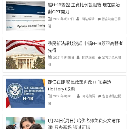
Year
繼H-1B簽證 工資比例設限後 現在開始
Ox
對OPT開刀
Special
Issue〉
在
2021年1月17日
网站编辑
留言功能已關
中
〈繼
閉
H-
1B
簽
移民新法讓錢說話 申請H-1B簽證高薪者
證
先得
工
資
在
2021年1月15日
网站编辑
留言功能已關
比
〈移
閉
例
民
設
新
限
法
卸任在即 移民政策再改 H-1B樂透
後
讓
(lottery)取消
現
錢
在
說
在
2021年1月10日
网站编辑
留言功能已關
開
話
〈卸
閉
始
申
任
對
請
在
OPT
H-
即
1月24日(周日) 哈佛老师免费英文写作
開
1B
移
课! 只办两场 错过可惜
刀〉
簽
民