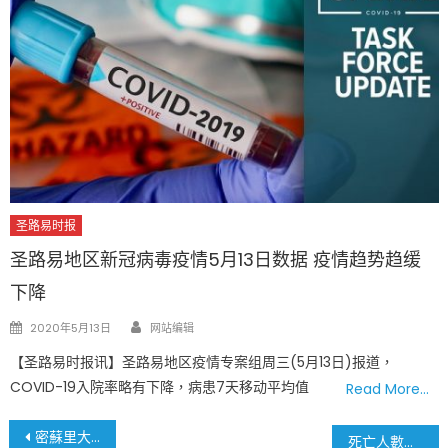
圣路易时报
圣路易地区新冠病毒疫情5月13日数据 疫情趋势趋缓
下降
Author
Posted
2020年5月13日
网站编辑
on
【圣路易时报讯】圣路易地区疫情专案组周三(5月13日)报道，
COVID-19入院率略有下降，病患7天移动平均值
Read More…
文
密蘇里大學2月20日(週六)大型疫苗接種活動
死亡人數亮紅燈 獨善其身不可行