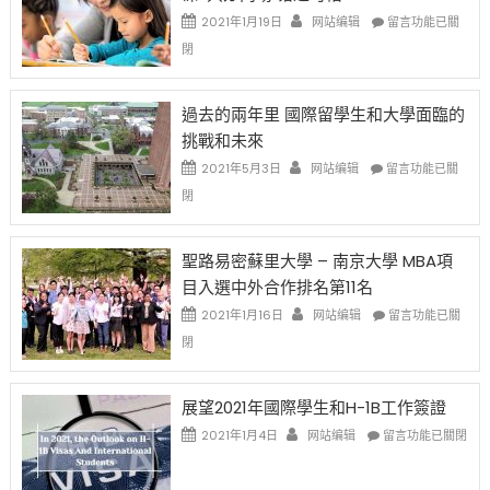
中
證
政
在
2021年1月19日
网站编辑
留言功能已關
高
策
〈1
閉
薪
再
月
者
改
24
先
H-
日
過去的兩年里 國際留學生和大學面臨的
得〉
1B
(周
挑戰和未來
中
樂
日)
透
哈
在
2021年5月3日
网站编辑
留言功能已關
(lottery)
佛
〈過
閉
取
老
去
消〉
师
的
中
免
兩
聖路易密蘇里大學 – 南京大學 MBA項
费
年
目入選中外合作排名第11名
英
里
文
國
在
2021年1月16日
网站编辑
留言功能已關
写
際
〈聖
閉
作
留
路
课!
學
易
只
生
密
展望2021年國際學生和H-1B工作簽證
办
和
蘇
在
两
大
里
2021年1月4日
网站编辑
留言功能已關閉
〈展
场
學
大
望
错
面
學