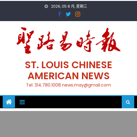
Skip
2026, 05 8 月, 星期三
to
content
ST. LOUIS CHINESE
AMERICAN NEWS
Tel: 314.780.1008 news.may@gmail.com