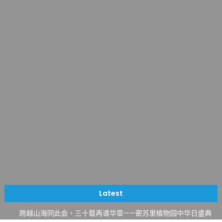
一晃三十年，初夏又相逢。中华日，等你来赴约 —— 密苏里植物
园“中华日三十周年特别报道（五）
筝声与琴韵交汇：刘励(Li Statler)与钢琴家Darek演绎一场古筝
Latest
与钢琴的精彩对话
跨越山海同此会，三十载再谱华章——密苏里植物园中华日盛典