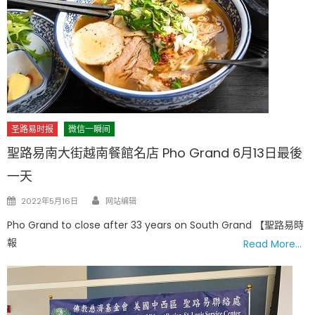
圣路易时报
微信一瞬间
聖路易南大街越南餐館名店 Pho Grand 6月13日最後
一天
Author
Posted
2022年5月16日
网站编辑
on
Pho Grand to close after 33 years on South Grand 【聖路易時
報
Read More…