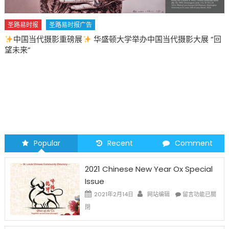
圣路易时报
圣路易时报广告
2026 马年 • 马到健康
Popular
Recent
Comment
2021 Chinese New Year Ox Special
Issue
在
2021年2月14日
网站编辑
留言功能已關
〈2021
閉
Chinese
New