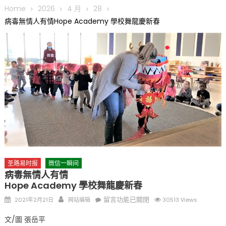
圆满举行
Home
2026
4 月
28
圣路易龙舟俱乐部5月16日龙舟体验日 邀请各界亲身体验划行乐
病毒無情人有情Hope Academy 學校舞龍慶新春
趣 + 水上竞速魅力
三十二载跨越时空的相逢
执掌密苏里植物园近四十年 致力推动全球植物多样性研究与中美
合作 Peter Raven 博士逝世 享年89岁
一晃三十年，初夏又相逢。中华日，等你来赴约 —— 密苏里植物
园“中华日三十周年特别报道（五）
筝声与琴韵交汇：刘励(Li Statler)与钢琴家Darek演绎一场古筝
与钢琴的精彩对话
圣路易时报
微信一瞬间
病毒無情人有情
Hope Academy 學校舞龍慶新春
Posted
Author
在
留言功能已關閉
2021年2月21日
网站编辑
30513 Views
on
〈病
文/圖 張岳平
毒