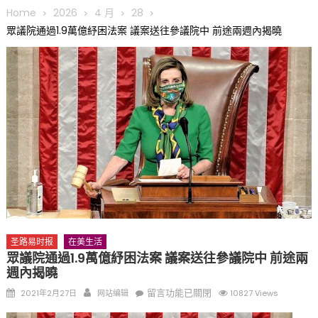
圆满举行
Home
2026
4 月
28
圣路易龙舟俱乐部5月16日龙舟体验日 邀请各界亲身体验划行乐
眾議院通過1.9萬億紓困法案 議案送往參議院中 前途兩週內揭曉
趣 + 水上竞速魅力
三十二载跨越时空的相逢
执掌密苏里植物园近四十年 致力推动全球植物多样性研究与中美
合作 Peter Raven 博士逝世 享年89岁
一晃三十年，初夏又相逢。中华日，等你来赴约 —— 密苏里植物
园“中华日三十周年特别报道（五）
筝声与琴韵交汇：刘励(Li Statler)与钢琴家Darek演绎一场古筝
与钢琴的精彩对话
圣路易时报
在美生活
眾議院通過1.9萬億紓困法案 議案送往參議院中 前途兩
週內揭曉
Posted
Author
在
留言功能已關閉
2021年2月27日
网站编辑
10827 Views
on
〈眾