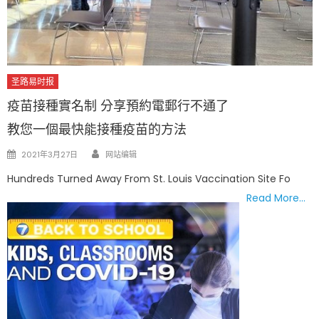
圣路易时报
疫苗接種實名制 分享預約電郵行不通了
教您一個最快能接種疫苗的方法
Author
Posted
2021年3月27日
网站编辑
on
Hundreds Turned Away From St. Louis Vaccination Site Fo
Read More…