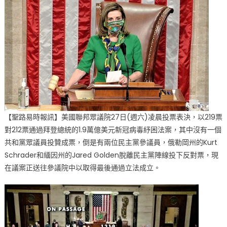
議
院
通
過
1.9
萬
億
紓
困
法
【聖路易時報訊】美國聯邦眾議院27日(週六)凌晨投票表決，以219票
案
對212票通過拜登總統的1.9萬億美元新冠病毒紓困法案，其中沒有一個
議
共和黨眾議員投贊成票，倒是有兩位民主黨參議員，俄勒岡州的Kurt
案
Schrader和緬因州的Jared Golden脫離民主黨陣線投下反對票，現
送
在議案正送往參議院中以取得最後通過立法成立。
往
參
議
院
中
前