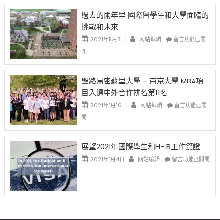
先
H-
日
過去的兩年里 國際留學生和大學面臨的
得〉
1B
(周
挑戰和未來
中
樂
日)
透
哈
在
2021年5月3日
网站编辑
留言功能已關
(lottery)
佛
〈過
閉
取
老
去
消〉
师
的
中
免
兩
聖路易密蘇里大學 – 南京大學 MBA項
费
年
目入選中外合作排名第11名
英
里
文
國
在
2021年1月16日
网站编辑
留言功能已關
写
際
〈聖
閉
作
留
路
课!
學
易
只
生
密
展望2021年國際學生和H-1B工作簽證
办
和
蘇
在
两
大
里
2021年1月4日
网站编辑
留言功能已關閉
〈展
场
學
大
望
错
面
學
2021
过
臨
–
年
可
的
南
國
惜〉
挑
京
際
中
戰
大