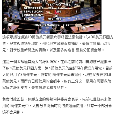
途
兩
週
內
揭
曉〉
這項眾議院通過1.9萬億美元新冠病毒紓困法案包括，1,400美元紓困支
中
票、兒童稅收抵免增加、州和地方政府直接補助、最低工資每小時15
元、對學校重新開放的資助，以及更多的疫苗 運輸分配資金等。
這是一個金額極其龐大的紓困法案，在此之前的前川普總統已經批准
了約4萬億美元紓困方案，這4萬億美元的金額現在還沒有用完，目前
大約只用了3萬億美元，仍有約1萬億美元尚未撥付，現在又要要求1.9
萬億美元。而所有已經使用的金額中、約有三分之一是用在需要救助
家庭之紓困支票、失業救濟金和食品券。
負責財政監督、追蹤支出的聯邦預算委員會表示，先前批准但尚未使
用的1萬億美元中，大部分會隨著時間的流逝而使用，只有一小部分永
遠不會用到。