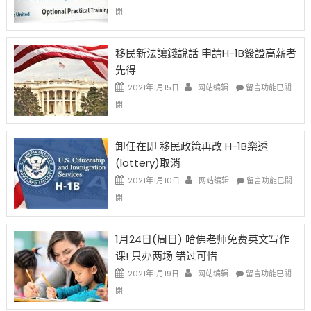
中
〈繼
閉
H-
1B
簽
移民新法讓錢說話 申請H-1B簽證高薪者
證
先得
工
資
在
2021年1月15日
网站编辑
留言功能已關
比
〈移
閉
例
民
設
新
限
法
卸任在即 移民政策再改 H-1B樂透
後
讓
(lottery)取消
現
錢
在
說
在
2021年1月10日
网站编辑
留言功能已關
開
話
〈卸
閉
始
申
任
對
請
在
OPT
H-
即
1月24日(周日) 哈佛老师免费英文写作
開
1B
移
课! 只办两场 错过可惜
刀〉
簽
民
中
證
政
在
2021年1月19日
网站编辑
留言功能已關
高
策
〈1
閉
薪
再
月
者
改
24