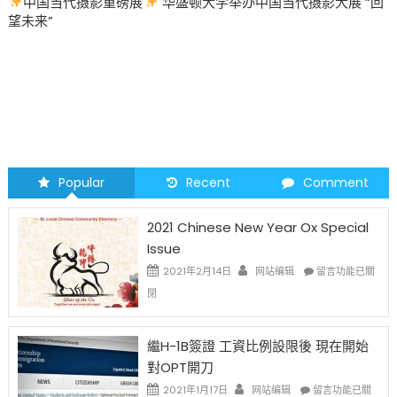
中国当代摄影重磅展
华盛顿大学举办中国当代摄影大展 “回
望未来”
Popular
Recent
Comment
2021 Chinese New Year Ox Special
Issue
在
2021年2月14日
网站编辑
留言功能已關
〈2021
閉
Chinese
New
Year
繼H-1B簽證 工資比例設限後 現在開始
Ox
對OPT開刀
Special
Issue〉
在
2021年1月17日
网站编辑
留言功能已關