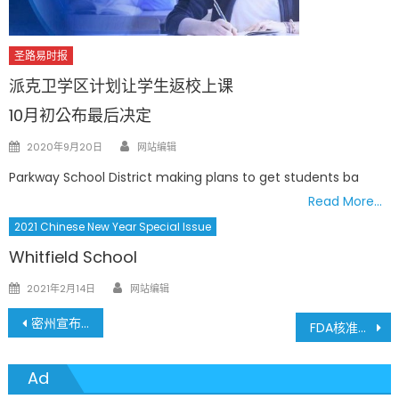
圣路易时报
派克卫学区计划让学生返校上课
10月初公布最后决定
Author
Posted
2020年9月20日
网站编辑
on
Parkway School District making plans to get students ba
Read More…
2021 Chinese New Year Special Issue
Whitfield School
Author
Posted
2021年2月14日
网站编辑
on
文
密州宣布 疫苗接種第1B階段第3梯次 3月15日啟動
FDA核准嬌生疫苗 抗疫作戰三強鼎立 哪一種疫苗比較好?
章
Ad
導