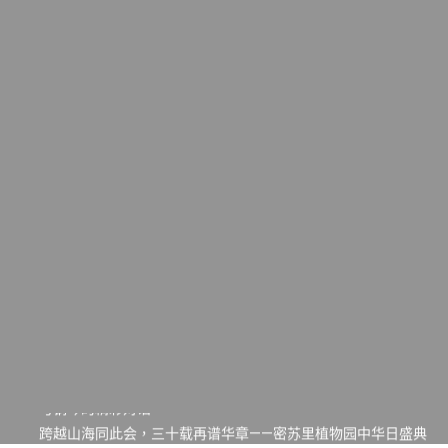
一晃三十年，初夏又相逢。中华日，等你来赴约 —— 密苏里植物
园“中华日三十周年特别报道（五）
筝声与琴韵交汇：刘励(Li Statler)与钢琴家Darek演绎一场古筝
与钢琴的精彩对话
跨越山海同此会，三十载再谱华章——密苏里植物园中华日盛典