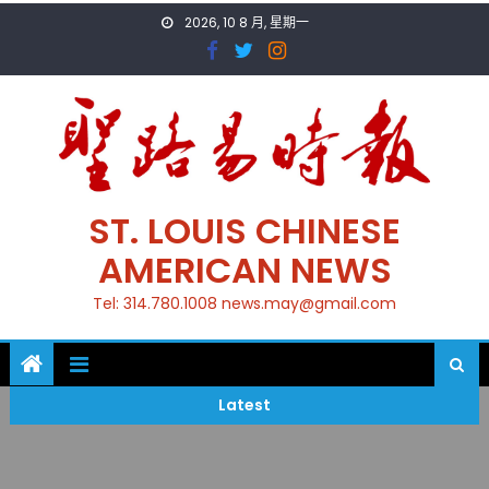
Skip
2026, 10 8 月, 星期一
to
content
ST. LOUIS CHINESE
AMERICAN NEWS
Tel: 314.780.1008 news.may@gmail.com
Latest