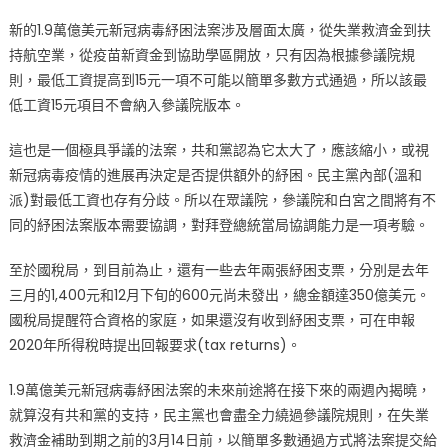
新的1.9萬億美元新冠病毒紓困法案涉及層面太廣，從失業救濟金到扶
持航空業，從疫苗新資金到協助學區開放，只有因為根據參議院規
則，最低工資提高到15元一項不可能以簡單多數方式通過，所以該最
低工資15元項目不會納入參議院版本。
這也是一個極具爭議的法案，共和黨認為它太大了，應該縮小，或視
新冠病毒疫情的進展再決定是否提供額外的紓困。民主黨內部(溫和
派)對最低工資也存有分歧。所以在眾議院，參議院和白宮之間將有不
同的紓困法案版本需要協調，對拜登總統當局協調能力是一項考驗。
至於國稅局，到目前為止，還有一些去年兩張紓困支票，分別是去年
三月的1,400元和12月下旬的600元尚未發出，總金額達350億美元。
國稅局提醒符合資格的家庭，如果還沒有收到紓困支票，可在申報
2020年所得稅時提出回報要求(tax returns)。
1.9萬億美元新冠病毒紓困法案的未來前途將在接下來的兩週內揭曉，
就算沒有共和黨的支持，民主黨也會盡全力繞過參議院規則，在失業
救濟金補助到期之前的3月14日前，以簡單多數通過方式將法案提交給