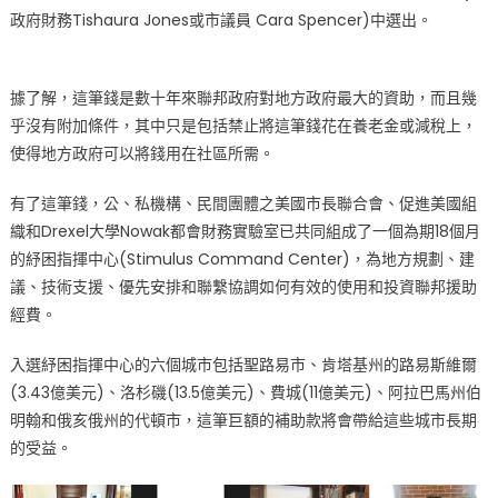
政府財務Tishaura Jones或市議員 Cara Spencer)中選出。
據了解，這筆錢是數十年來聯邦政府對地方政府最大的資助，而且幾
乎沒有附加條件，其中只是包括禁止將這筆錢花在養老金或減稅上，
使得地方政府可以將錢用在社區所需。
有了這筆錢，公、私機構、民間團體之美國市長聯合會、促進美國組
織和Drexel大學Nowak都會財務實驗室已共同組成了一個為期18個月
的紓困指揮中心(Stimulus Command Center)，為地方規劃、建
議、技術支援、優先安排和聯繫協調如何有效的使用和投資聯邦援助
經費。
入選紓困指揮中心的六個城市包括聖路易市、肯塔基州的路易斯維爾
(3.43億美元)、洛杉磯(13.5億美元)、費城(11億美元)、阿拉巴馬州伯
明翰和俄亥俄州的代頓市，這筆巨額的補助款將會帶給這些城市長期
的受益。