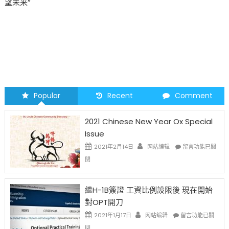
望未来”
Popular
Recent
Comment
2021 Chinese New Year Ox Special
Issue
在
2021年2月14日
网站编辑
留言功能已關
〈2021
閉
Chinese
New
Year
繼H-1B簽證 工資比例設限後 現在開始
Ox
對OPT開刀
Special
Issue〉
在
2021年1月17日
网站编辑
留言功能已關
中
〈繼
閉