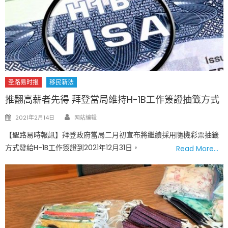
圣路易时报
移民新法
推翻高薪者先得 拜登當局維持H-1B工作簽證抽籤方式
Author
Posted
2021年2月14日
网站编辑
on
【聖路易時報訊】拜登政府當局二月初宣布將繼續採用隨機彩票抽籤
方式發給H-1B工作簽證到2021年12月31日，
Read More…