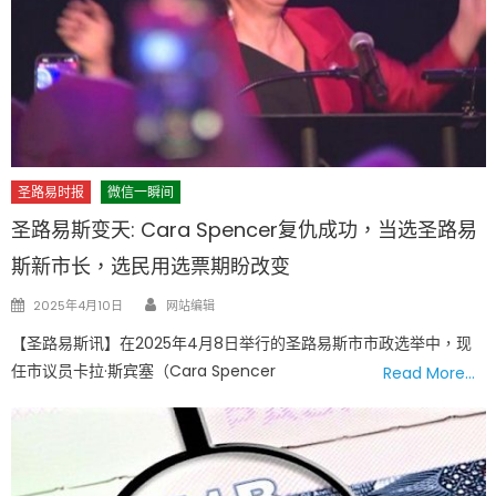
圣路易时报
微信一瞬间
圣路易斯变天: Cara Spencer复仇成功，当选圣路易
斯新市长，选民用选票期盼改变
Author
Posted
2025年4月10日
网站编辑
on
【圣路易斯讯】在2025年4月8日举行的圣路易斯市市政选举中，现
任市议员卡拉·斯宾塞（Cara Spencer
Read More…