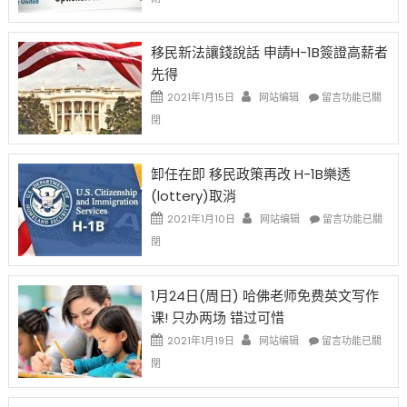
H-
1B
簽
移民新法讓錢說話 申請H-1B簽證高薪者
證
先得
工
資
在
2021年1月15日
网站编辑
留言功能已關
比
〈移
閉
例
民
設
新
限
法
卸任在即 移民政策再改 H-1B樂透
後
讓
(lottery)取消
現
錢
在
說
在
2021年1月10日
网站编辑
留言功能已關
開
話
〈卸
閉
始
申
任
對
請
在
OPT
H-
即
1月24日(周日) 哈佛老师免费英文写作
開
1B
移
课! 只办两场 错过可惜
刀〉
簽
民
中
證
政
在
2021年1月19日
网站编辑
留言功能已關
高
策
〈1
閉
薪
再
月
者
改
24
先
H-
日