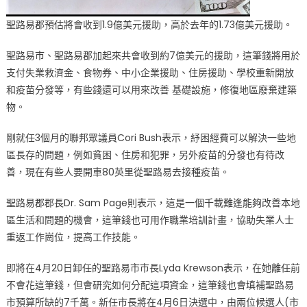
聖路易郡預估將會收到1.9億美元援助，高於去年的1.73億美元援助。
聖路易市、聖路易郡加起來共會收到約7億美元的援助，這筆錢將用於
支付失業救濟金、食物券、中小企業援助、住房援助、學校重新開放
和疫苗分發等，有些錢還可以用來改善 基礎設施，修復地區廢棄建築
物。
剛就任3個月的聯邦眾議員Cori Bush表示，紓困經費可以解決一些地
區長存的問題，例如貧困、住房和犯罪，另外疫苗的分發也有待改
善，現在有些人要開車80英里從聖路易去接種疫苗。
聖路易郡郡長Dr. Sam Page則表示，這是一個千載難逢能夠改善本地
區生活和問題的機會，這筆錢也可用作職業培訓計畫，協助失業人士
重返工作崗位，提高工作技能。
即將在4月20日卸任的聖路易市市長Lyda Krewson表示，在她離任前
不會花這筆錢，但會研究如何分配這項資金，這筆錢也會填補聖路易
市預算所缺的7千萬。新任市長將在4月6日決選中，由兩位候選人(市