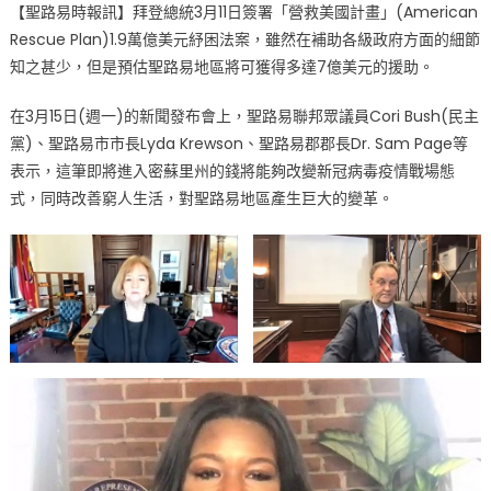
【聖路易時報訊】拜登總統3月11日簽署「營救美國計畫」(American
萬
Rescue Plan)1.9萬億美元紓困法案，雖然在補助各級政府方面的細節
億
知之甚少，但是預估聖路易地區將可獲得多達7億美元的援助。
美
元
在3月15日(週一)的新聞發布會上，聖路易聯邦眾議員Cori Bush(民主
紓
黨)、聖路易市市長Lyda Krewson、聖路易郡郡長Dr. Sam Page等
困
法
表示，這筆即將進入密蘇里州的錢將能夠改變新冠病毒疫情戰場態
案
式，同時改善窮人生活，對聖路易地區產生巨大的變革。
聖
路
易
分
到
多
少?
怎
麼
用?〉
中