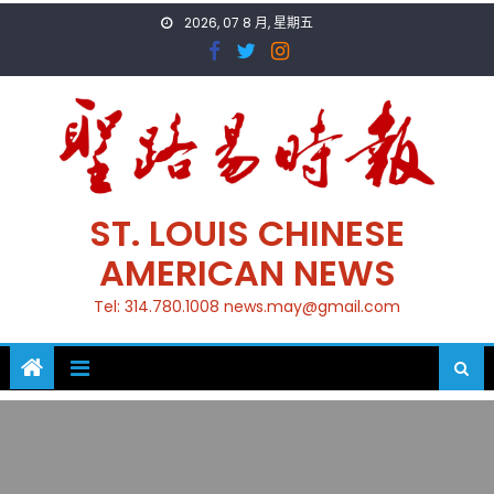
Skip
2026, 07 8 月, 星期五
to
content
ST. LOUIS CHINESE
AMERICAN NEWS
Tel: 314.780.1008 news.may@gmail.com