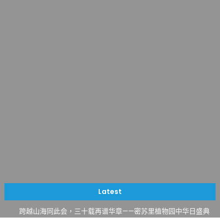
一晃三十年，初夏又相逢。中华日，等你来赴约 —— 密苏里植物
园“中华日三十周年特别报道（五）
筝声与琴韵交汇：刘励(Li Statler)与钢琴家Darek演绎一场古筝
Latest
与钢琴的精彩对话
跨越山海同此会，三十载再谱华章——密苏里植物园中华日盛典