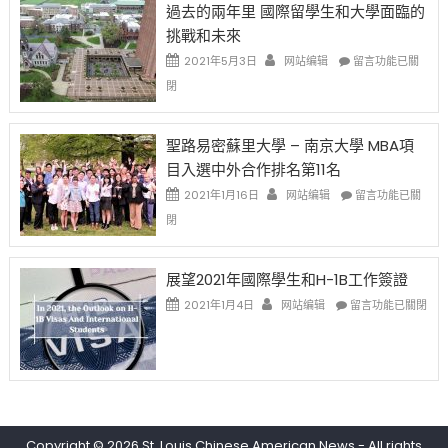
過去的兩年里 國際留學生和大學面臨的
得〉
1B
(周
挑戰和未來
中
樂
日)
透
哈
在
2021年5月3日
网站编辑
留言功能已關
(lottery)
佛
〈過
閉
取
老
去
消〉
师
的
中
免
兩
聖路易密蘇里大學 – 南京大學 MBA項
费
年
目入選中外合作排名第11名
英
里
文
國
在
2021年1月16日
网站编辑
留言功能已關
写
際
〈聖
閉
作
留
路
课!
學
易
只
生
密
展望2021年國際學生和H-1B工作簽證
办
和
蘇
在
两
大
里
2021年1月4日
网站编辑
留言功能已關閉
〈展
场
學
大
望
错
面
學
2021
过
臨
–
年
可
的
南
國
惜〉
挑
京
際
中
戰
大
學
和
學
Copyright © 2026
St. Louis Chinese American News
- All rights