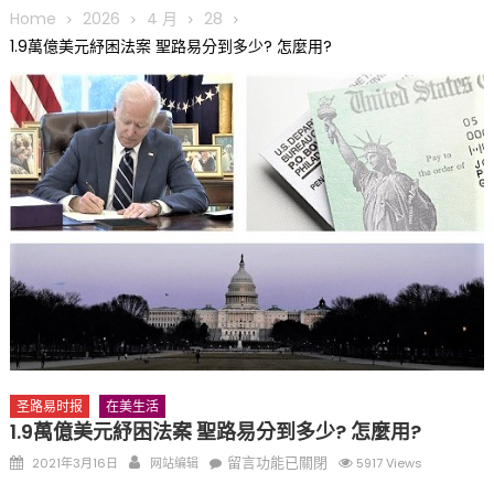
圆满举行
Home
2026
4 月
28
圣路易龙舟俱乐部5月16日龙舟体验日 邀请各界亲身体验划行乐
1.9萬億美元紓困法案 聖路易分到多少? 怎麼用?
趣 + 水上竞速魅力
三十二载跨越时空的相逢
执掌密苏里植物园近四十年 致力推动全球植物多样性研究与中美
合作 Peter Raven 博士逝世 享年89岁
一晃三十年，初夏又相逢。中华日，等你来赴约 —— 密苏里植物
园“中华日三十周年特别报道（五）
筝声与琴韵交汇：刘励(Li Statler)与钢琴家Darek演绎一场古筝
与钢琴的精彩对话
圣路易时报
在美生活
1.9萬億美元紓困法案 聖路易分到多少? 怎麼用?
Posted
Author
在
留言功能已關閉
2021年3月16日
网站编辑
5917 Views
on
〈1.9