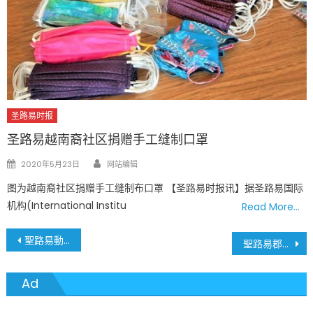
圣路易时报
圣路易越南裔社区捐赠手工缝制口罩
Author
Posted
2020年5月23日
网站编辑
on
图为越南裔社区捐赠手工缝制布口罩 【圣路易时报讯】据圣路易国际
机构(International Institu
Read More…
文
聖路易動物園籌備恐龍展
聖路易郡3月23、24日為老師舉行大型疫苗接種活動
章
Ad
導