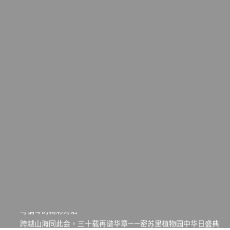
一晃三十年，初夏又相逢。中华日，等你来赴约 —— 密苏里植物
园“中华日三十周年特别报道（五）
筝声与琴韵交汇：刘励(Li Statler)与钢琴家Darek演绎一场古筝
与钢琴的精彩对话
跨越山海同此会，三十载再谱华章——密苏里植物园中华日盛典