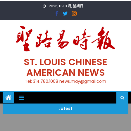
Skip
2026, 09 8 月, 星期日
to
content
ST. LOUIS CHINESE
AMERICAN NEWS
Tel: 314.780.1008 news.may@gmail.com
Latest