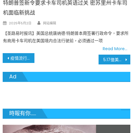
特朗普签新令要求卡车司机英语过关 密苏里州卡车司
机面临新挑战
Author
Posted
2025年5月2日
网站编辑
on
【圣路易时报讯】美国总统唐纳德·特朗普本周签署行政命令，要求所
有商用卡车司机在美国境内合法行驶前，必须通过一项
Read More…
文
疫情流行以來 密蘇里浸信會醫院重症監護病房首次零新冠病毒病患
5.17億美元怎麼用 市長成立25人委員會
章
Ad
導
覽
時報有你......