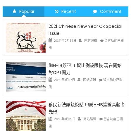
Popular
Recent
Comment
2021 Chinese New Year Ox Special
Issue
在
2021年2月14日
网站编辑
留言功能已關
〈2021
閉
Chinese
New
Year
繼H-1B簽證 工資比例設限後 現在開始
Ox
對OPT開刀
Special
Issue〉
在
2021年1月17日
网站编辑
留言功能已關
中
〈繼
閉
H-
1B
簽
移民新法讓錢說話 申請H-1B簽證高薪者
證
先得
工
資
在
2021年1月15日
网站编辑
留言功能已關
比
〈移
閉
例
民