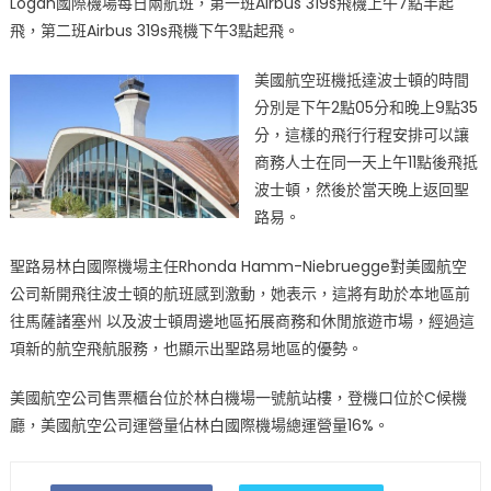
Logan國際機場每日兩航班，第一班Airbus 319s飛機上午7點半起
空
計
飛，第二班Airbus 319s飛機下午3點起飛。
畫
新
美國航空班機抵達波士頓的時間
開
分別是下午2點05分和晚上9點35
聖
分，這樣的飛行行程安排可以讓
路
商務人士在同一天上午11點後飛抵
易
波士頓，然後於當天晚上返回聖
波
路易。
士
頓
聖路易林白國際機場主任Rhonda Hamm-Niebruegge對美國航空
每
公司新開飛往波士頓的航班感到激動，她表示，這將有助於本地區前
日
往馬薩諸塞州 以及波士頓周邊地區拓展商務和休閒旅遊市場，經過這
兩
項新的航空飛航服務，也顯示出聖路易地區的優勢。
航
班〉
美國航空公司售票櫃台位於林白機場一號航站樓，登機口位於C候機
中
廳，美國航空公司運營量佔林白國際機場總運營量16%。