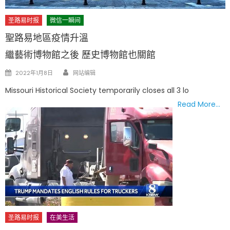
圣路易时报
微信一瞬间
聖路易地區疫情升溫
繼藝術博物館之後 歷史博物館也關館
Author
Posted
2022年1月8日
网站编辑
on
Missouri Historical Society temporarily closes all 3 lo
Read More…
圣路易时报
在美生活