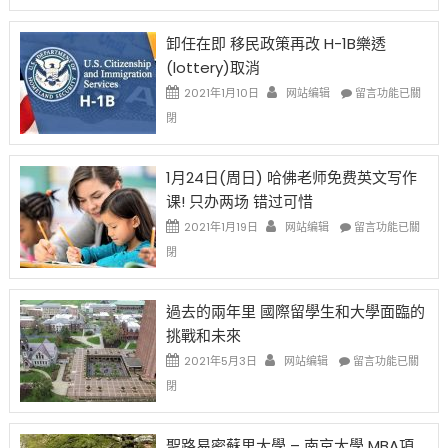
設
新
限
法
卸任在即 移民政策再改 H-1B樂透
後
讓
(lottery)取消
現
錢
在
說
在
2021年1月10日
网站编辑
留言功能已關
開
話
〈卸
閉
始
申
任
對
請
在
OPT
H-
即
1月24日(周日) 哈佛老师免费英文写作
開
1B
移
课! 只办两场 错过可惜
刀〉
簽
民
中
證
政
在
2021年1月19日
网站编辑
留言功能已關
高
策
〈1
閉
薪
再
月
者
改
24
先
H-
日
過去的兩年里 國際留學生和大學面臨的
得〉
1B
(周
挑戰和未來
中
樂
日)
透
哈
在
2021年5月3日
网站编辑
留言功能已關
(lottery)
佛
〈過
閉
取
老
去
消〉
师
的
中
免
兩
聖路易密蘇里大學 – 南京大學 MBA項