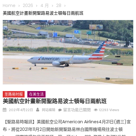
圆满举行
Home
2026
4 月
28
圣路易龙舟俱乐部5月16日龙舟体验日 邀请各界亲身体验划行乐
美國航空計畫新開聖路易波士頓每日兩航班
趣 + 水上竞速魅力
三十二载跨越时空的相逢
执掌密苏里植物园近四十年 致力推动全球植物多样性研究与中美
合作 Peter Raven 博士逝世 享年89岁
一晃三十年，初夏又相逢。中华日，等你来赴约 —— 密苏里植物
园“中华日三十周年特别报道（五）
筝声与琴韵交汇：刘励(Li Statler)与钢琴家Darek演绎一场古筝
与钢琴的精彩对话
圣路易时报
在美生活
美國航空計畫新開聖路易波士頓每日兩航班
Posted
Author
在
留言功能已關閉
2021年4月22日
网站编辑
12293 Views
on
〈美
【聖路易時報訊】美國航空公司American Airlines4月21日(週三)宣
國
布，將從2021年11月2日開始新開聖路易林白國際機場飛往波士頓
航