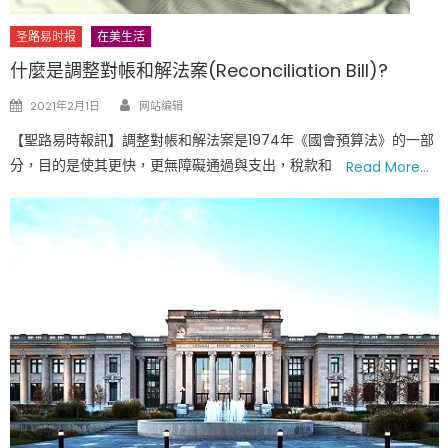
圣路易时报
在美生活
什麼是調整對帳和解法案(Reconciliation Bill)?
Author
Posted
2021年2月1日
网站编辑
on
【聖路易時報訊】調整對帳和解法案是1974年《國會預算法》的一部
分，目的是使其更快，更無障礙通過與支出，稅款和
Read More…