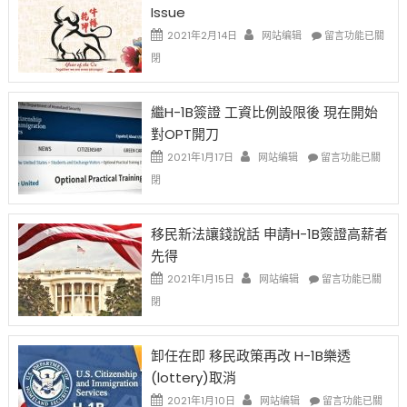
Issue
在
2021年2月14日
网站编辑
留言功能已關
〈2021
閉
Chinese
New
Year
繼H-1B簽證 工資比例設限後 現在開始
Ox
對OPT開刀
Special
Issue〉
在
2021年1月17日
网站编辑
留言功能已關
中
〈繼
閉
H-
1B
簽
移民新法讓錢說話 申請H-1B簽證高薪者
證
先得
工
資
在
2021年1月15日
网站编辑
留言功能已關
比
〈移
閉
例
民
設
新
限
法
卸任在即 移民政策再改 H-1B樂透
後
讓
(lottery)取消
現
錢
在
說
在
2021年1月10日
网站编辑
留言功能已關