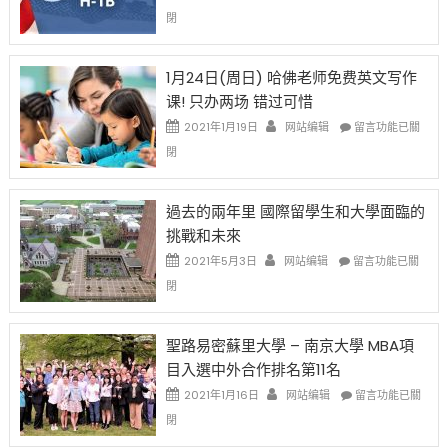
開
話
〈卸
閉
始
申
任
對
請
在
OPT
H-
即
1月24日(周日) 哈佛老师免费英文写作
開
1B
移
课! 只办两场 错过可惜
刀〉
簽
民
中
證
政
在
2021年1月19日
网站编辑
留言功能已關
高
策
〈1
閉
薪
再
月
者
改
24
先
H-
日
過去的兩年里 國際留學生和大學面臨的
得〉
1B
(周
挑戰和未來
中
樂
日)
透
哈
在
2021年5月3日
网站编辑
留言功能已關
(lottery)
佛
〈過
閉
取
老
去
消〉
师
的
中
免
兩
聖路易密蘇里大學 – 南京大學 MBA項
费
年
目入選中外合作排名第11名
英
里
文
國
在
2021年1月16日
网站编辑
留言功能已關
写
際
〈聖
閉
作
留
路
课!
學
易