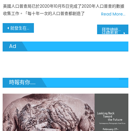
on
美國人口普查局已於2020年10月15日完成了2020年人口普查的數據
收集工作。「每十年一次的人口普查都創造了
Read More…
文
就發生在你我身邊 美國人口大蕭條 眾議院席位有增有減
拜登總統宣布1.8萬億美元“美國家庭和教育計劃”
仔細看看對你我的影響
章
Ad
導
覽
時報有你......