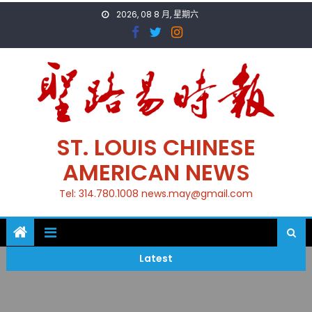
Skip
2026, 08 8 月, 星期六
to
content
ST. LOUIS CHINESE
AMERICAN NEWS
Tel: 314.780.1008 news.may@gmail.com
Latest