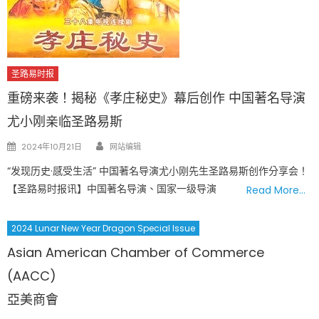
圣路易时报
重磅来袭！揭秘《孝庄秘史》幕后创作 中国著名导演
尤小刚亲临圣路易斯
Author
Posted
2024年10月21日
网站编辑
on
“发现历史·感受生活” 中国著名导演尤小刚先生圣路易斯创作分享会！
【圣路易时报讯】中国著名导演、国家一级导演
Read More…
2024 Lunar New Year Dragon Special Issue
Asian American Chamber of Commerce
(AACC)
亞美商會