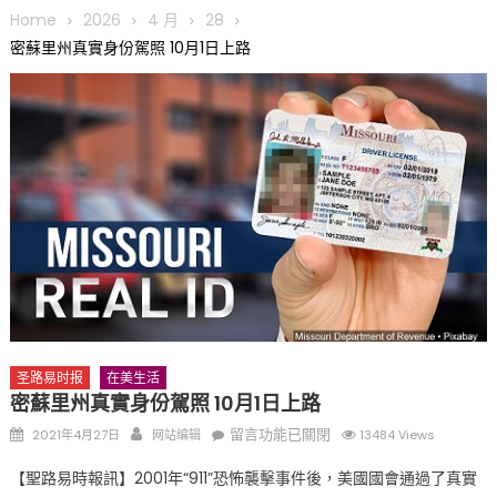
圆满举行
Home
2026
4 月
28
圣路易龙舟俱乐部5月16日龙舟体验日 邀请各界亲身体验划行乐
密蘇里州真實身份駕照 10月1日上路
趣 + 水上竞速魅力
三十二载跨越时空的相逢
执掌密苏里植物园近四十年 致力推动全球植物多样性研究与中美
合作 Peter Raven 博士逝世 享年89岁
一晃三十年，初夏又相逢。中华日，等你来赴约 —— 密苏里植物
园“中华日三十周年特别报道（五）
筝声与琴韵交汇：刘励(Li Statler)与钢琴家Darek演绎一场古筝
与钢琴的精彩对话
圣路易时报
在美生活
密蘇里州真實身份駕照 10月1日上路
Posted
Author
在
留言功能已關閉
2021年4月27日
网站编辑
13484 Views
on
〈密
【聖路易時報訊】2001年“911”恐怖襲擊事件後，美國國會通過了真實
蘇