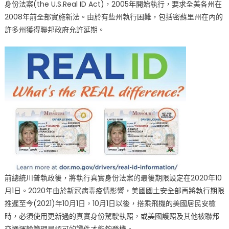
身份法案(the U.S.Real ID Act)，2005年開始執行，要求全美各州在
里
2008年前全部實施新法。由於有些州執行困難，包括密蘇里州在內的
州
真
許多州獲得聯邦政府允許延期。
實
身
份
駕
照
10
月
1
日
上
路〉
中
前總統川普執政後，將執行真實身份法案的最後期限設定在2020年10
月1日。2020年由於新冠病毒疫情影響，美國國土安全部再將執行期限
推遲至今(2021)年10月1日，10月1日以後，搭乘飛機的美國居民安檢
時，必須使用更新過的真實身份駕駛執照，或美國護照及其他被聯邦
交通運輸管理局認可的證件才能夠登機。