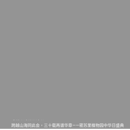
一晃三十年，初夏又相逢。中华日，等你来赴约 —— 密苏里植物
园“中华日三十周年特别报道（五）
筝声与琴韵交汇：刘励(Li Statler)与钢琴家Darek演绎一场古筝
与钢琴的精彩对话
跨越山海同此会，三十载再谱华章——密苏里植物园中华日盛典