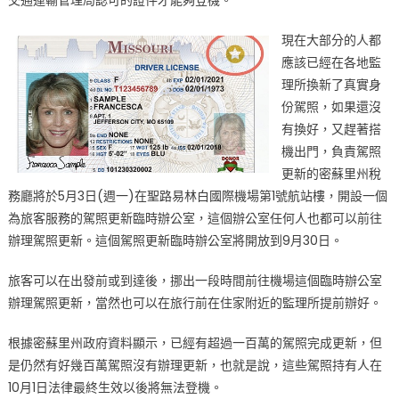
現在大部分的人都
應該已經在各地監
理所換新了真實身
份駕照，如果還沒
有換好，又趕著搭
機出門，負責駕照
更新的密蘇里州稅
務廳將於5月3日(週一)在聖路易林白國際機場第1號航站樓，開設一個
為旅客服務的駕照更新臨時辦公室，這個辦公室任何人也都可以前往
辦理駕照更新。這個駕照更新臨時辦公室將開放到9月30日。
旅客可以在出發前或到達後，挪出一段時間前往機場這個臨時辦公室
辦理駕照更新，當然也可以在旅行前在住家附近的監理所提前辦好。
根據密蘇里州政府資料顯示，已經有超過一百萬的駕照完成更新，但
是仍然有好幾百萬駕照沒有辦理更新，也就是說，這些駕照持有人在
10月1日法律最終生效以後將無法登機。