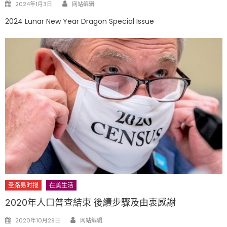
Author
Posted
2024年1月3日
网站编辑
on
2024 Lunar New Year Dragon Special Issue
圣路易时报
在美生活
2020年人口普查結束 後續步驟及由衷感謝
Author
Posted
2020年10月29日
网站编辑