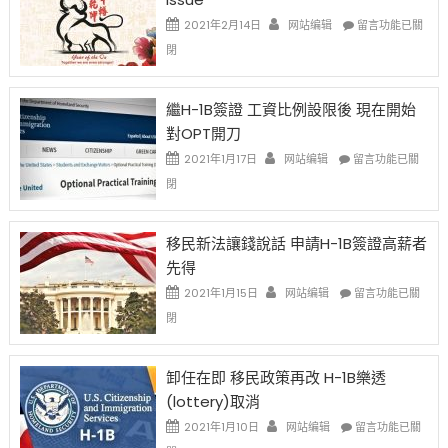
在
2021年2月14日
网站编辑
留言功能已關
〈2021
閉
Chinese
New
Year
繼H-1B簽證 工資比例設限後 現在開始
Ox
對OPT開刀
Special
Issue〉
在
2021年1月17日
网站编辑
留言功能已關
中
〈繼
閉
H-
1B
簽
移民新法讓錢說話 申請H-1B簽證高薪者
證
先得
工
資
在
2021年1月15日
网站编辑
留言功能已關
比
〈移
閉
例
民
設
新
限
法
卸任在即 移民政策再改 H-1B樂透
後
讓
(lottery)取消
現
錢
在
說
在
2021年1月10日
网站编辑
留言功能已關
開
話
〈卸