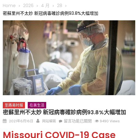
圆满举行
Home
2026
4 月
28
圣路易龙舟俱乐部5月16日龙舟体验日 邀请各界亲身体验划行乐
密蘇里州不太妙 新冠病毒確診病例93.8%大幅增加
趣 + 水上竞速魅力
三十二载跨越时空的相逢
执掌密苏里植物园近四十年 致力推动全球植物多样性研究与中美
合作 Peter Raven 博士逝世 享年89岁
一晃三十年，初夏又相逢。中华日，等你来赴约 —— 密苏里植物
园“中华日三十周年特别报道（五）
筝声与琴韵交汇：刘励(Li Statler)与钢琴家Darek演绎一场古筝
与钢琴的精彩对话
圣路易时报
在美生活
密蘇里州不太妙 新冠病毒確診病例93.8%大幅增加
Posted
Author
在
留言功能已關閉
2021年6月16日
网站编辑
9490 Views
on
〈密
Missouri COVID-19 Case
蘇