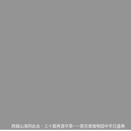
一晃三十年，初夏又相逢。中华日，等你来赴约 —— 密苏里植物
园“中华日三十周年特别报道（五）
筝声与琴韵交汇：刘励(Li Statler)与钢琴家Darek演绎一场古筝
与钢琴的精彩对话
跨越山海同此会，三十载再谱华章——密苏里植物园中华日盛典