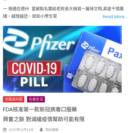
on
一 相遇在德州 當被點名要給老校長大楨寫一篇悼文時,真是千頭萬
緒，誠惶誠恐，就如小學生寫
Read More…
圣路易时报
在美生活
FDA核准第一款新冠病毒口服藥
興奮之餘 對減緩疫情幫助可能有限
Author
Posted
2021年12月23日
网站编辑