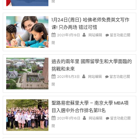
閉
始
申
任
對
請
在
OPT
H-
即
1月24日(周日) 哈佛老师免费英文写作
開
1B
移
课! 只办两场 错过可惜
刀〉
簽
民
中
證
政
在
2021年1月19日
网站编辑
留言功能已關
高
策
〈1
閉
薪
再
月
者
改
24
先
H-
日
過去的兩年里 國際留學生和大學面臨的
得〉
1B
(周
挑戰和未來
中
樂
日)
透
哈
在
2021年5月3日
网站编辑
留言功能已關
(lottery)
佛
〈過
閉
取
老
去
消〉
师
的
中
免
兩
聖路易密蘇里大學 – 南京大學 MBA項
费
年
目入選中外合作排名第11名
英
里
文
國
在
2021年1月16日
网站编辑
留言功能已關
写
際
〈聖
閉
作
留
路
课!
學
易