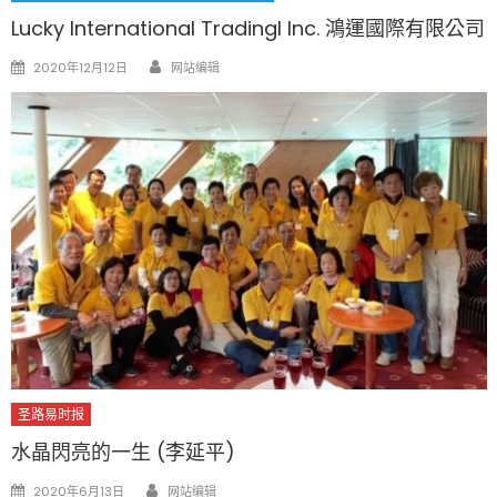
Lucky International TradingI Inc. 鴻運國際有限公司
Author
Posted
2020年12月12日
网站编辑
on
圣路易时报
水晶閃亮的一生 (李延平)
Author
Posted
2020年6月13日
网站编辑