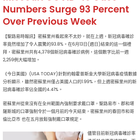
里
Numbers Surge 93 Percent
州
Over Previous Week
不
太
妙
【聖路易時報訊】密蘇里州看起來不太妙，就在上週，新冠病毒確診
新
率竟然增加了令人震驚的93.8%。在6月13日(週日)結束的這一個禮
冠
拜，密蘇里州共有4,378個新冠病毒確診病例，這個數字比前一週
病
2,259例大幅增加。
毒
確
《今日美國》(USA TODAY)針對約翰霍普斯金大學新冠病毒疫情數據
診
分析顯示，雖然密蘇里州僅占美國人口的1.99%，但上週密蘇里州的新
病
冠病毒確診率佔全國的4.41%。
例
93.8%
密蘇里州從來沒有在全州範圍內強制要求戴口罩，聖路易市、郡和堪
大
薩斯城的口罩強制令於一個月前的今天結束，密蘇里州的春田市和哥
幅
增
倫比亞市 也在五月放鬆強制戴口罩規定。
加〉
中
儘管目前新冠病毒確診率