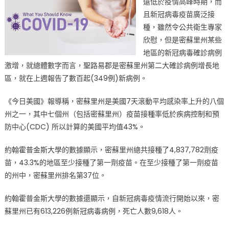
遠低於疫情高峰時期，而
且新冠病毒疫苗廣泛接
種，雖然令公共衛生專家
欣慰，但是密蘇里州某些
地區的新冠病毒確診病例
激增，就總體數字而言，聖路易郡是密蘇里州第二大確診病例增長地
區，就在上週報告了數百起(349例)新病例。
《今日美國》報導稱，密蘇里州是美國7天滾動平均感染率上升的八個
州之一，其中七個州（包括密蘇里州）疫苗接種率低於疾病控制和預
防中心(CDC) 所以計算的美國平均值43%。
約翰霍普金斯大學的數據顯示，密蘇里州總共接種了4,837,782劑疫
苗，43.3%的地區至少接種了第一劑疫苗。在至少接種了第一劑疫苗
的州中，密蘇里州排名第37位。
約翰霍普金斯大學的數據還顯示，自新冠病毒疫情流行開始以來，密
蘇里州已有613,226例新冠病毒病例，死亡人數9,618人。