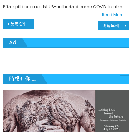
on
Pfizer pill becomes 1st US-authorized home COVID treatm
Read More…
文
美國衛生署署長Murthy: 「抗擊疫情，我們可以做到」
密蘇里州簽署法律 禁止疫苗護照 限制地方政府公共衛生權限
章
Ad
導
覽
時報有你......