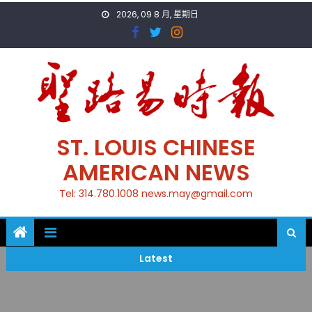
Skip
2026, 09 8 月, 星期日
to
content
ST. LOUIS CHINESE
AMERICAN NEWS
Tel: 314.780.1008 news.may@gmail.com
Latest