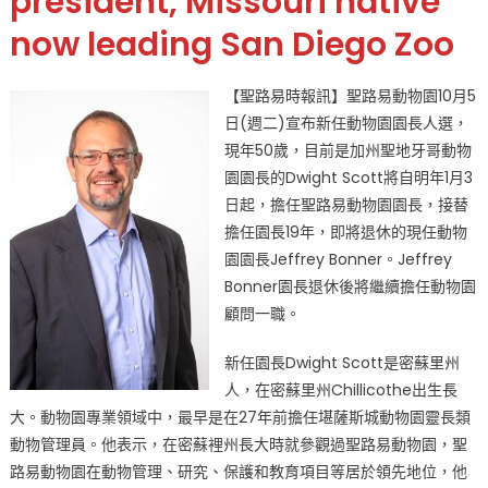
president, Missouri native
動
now leading San Diego Zoo
物
園
宣
【聖路易時報訊】聖路易動物園10月5
布
日(週二)宣布新任動物園園長人選，
新
現年50歲，目前是加州聖地牙哥動物
任
園園長的Dwight Scott將自明年1月3
動
日起，擔任聖路易動物園園長，接替
物
擔任園長19年，即將退休的現任動物
園
園
園園長Jeffrey Bonner。Jeffrey
長
Bonner園長退休後將繼續擔任動物園
Dwight
顧問一職。
Scott〉
中
新任園長Dwight Scott是密蘇里州
人，在密蘇里州Chillicothe出生長
大。動物園專業領域中，最早是在27年前擔任堪薩斯城動物園靈長類
動物管理員。他表示，在密蘇裡州長大時就參觀過聖路易動物園，聖
路易動物園在動物管理、研究、保護和教育項目等居於領先地位，他