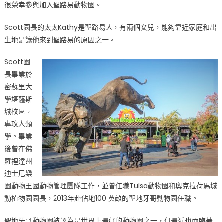
很榮幸參與加入聖路易動物園。
Scott園長的太太Kathy是聖路易人，有兩個女兒，能夠靠近家庭和出
生地是讓他來到聖路易的原因之一。
Scott園
長畢業於
密蘇里大
學堪薩斯
城校區，
專攻人類
學。畢業
後曾在佛
羅裡達州
迪士尼樂
園動物王國動物管理團隊工作，並曾任職Tulsa動物園和奧克拉荷馬城
動植物園園長，2013年赴佔地100 英畝的聖地牙哥動物園任職。
聖地牙哥動物園被認為是世界上最好的動物園之一，但最近也面臨著