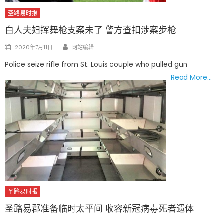
圣路易时报
白人夫妇挥舞枪支案未了 警方查扣涉案步枪
Author
Posted
2020年7月11日
网站编辑
on
Police seize rifle from St. Louis couple who pulled gun
Read More…
圣路易时报
圣路易郡准备临时太平间 收容新冠病毒死者遗体