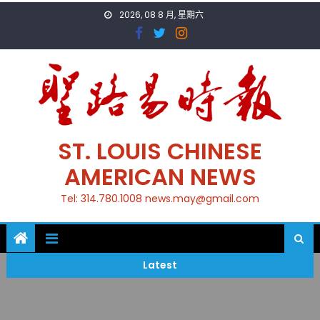
Skip
2026, 08 8 月, 星期六
to
content
ST. LOUIS CHINESE
AMERICAN NEWS
Tel: 314.780.1008 news.may@gmail.com
Latest