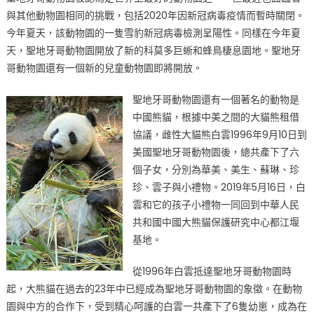
與其他動物園相同的挑戰，包括2020年因新冠病毒疫情而暫時關閉。
今年夏天，該動物園的一隻雪豹新冠病毒檢測呈陽性。同樣在今年夏
天，聖地牙哥動物園開放了新的科莫多巨蜥和蜂鳥棲息園地。聖地牙
哥動物園還有一個新的兒童動物園即將開放。
聖地牙哥動物園還有一個著名的動物是
中國熊貓，根據中美之間的大貓熊租借
協議，雌性大貓熊白雲1996年9月10日到
美國聖地牙哥動物園後，總共產下了六
個子女，分別為華美、美生、蘇琳、珍
珍、雲子與小禮物。2019年5月16日，白
雲和它的孩子小禮物一同回到中華人民
共和國中國大熊貓保護研究中心都江堰
基地。
從1996年白雲抵達聖地牙哥動物園時
起，大熊貓在過去的23年中已經成為聖地牙哥動物園的象徵。在動物
園與中方的合作下，受到精心呵護的白雲一共產下了6隻幼崽，成為在