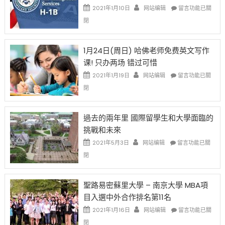
在
說
在
2021年1月10日
网站编辑
留言功能已關
開
話
〈卸
閉
始
申
任
對
請
在
OPT
H-
即
1月24日(周日) 哈佛老师免费英文写作
開
1B
移
课! 只办两场 错过可惜
刀〉
簽
民
中
證
政
在
2021年1月19日
网站编辑
留言功能已關
高
策
〈1
閉
薪
再
月
者
改
24
先
H-
日
過去的兩年里 國際留學生和大學面臨的
得〉
1B
(周
挑戰和未來
中
樂
日)
透
哈
在
2021年5月3日
网站编辑
留言功能已關
(lottery)
佛
〈過
閉
取
老
去
消〉
师
的
中
免
兩
聖路易密蘇里大學 – 南京大學 MBA項
费
年
目入選中外合作排名第11名
英
里
文
國
在
2021年1月16日
网站编辑
留言功能已關
写
際
〈聖
閉