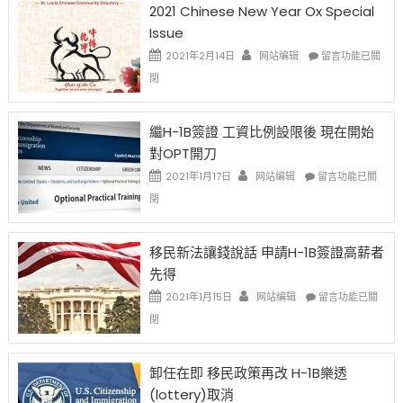
2021 Chinese New Year Ox Special
Issue
在
2021年2月14日
网站编辑
留言功能已關
〈2021
閉
Chinese
New
Year
繼H-1B簽證 工資比例設限後 現在開始
Ox
對OPT開刀
Special
Issue〉
在
2021年1月17日
网站编辑
留言功能已關
中
〈繼
閉
H-
1B
簽
移民新法讓錢說話 申請H-1B簽證高薪者
證
先得
工
資
在
2021年1月15日
网站编辑
留言功能已關
比
〈移
閉
例
民
設
新
限
法
卸任在即 移民政策再改 H-1B樂透
後
讓
(lottery)取消
現
錢