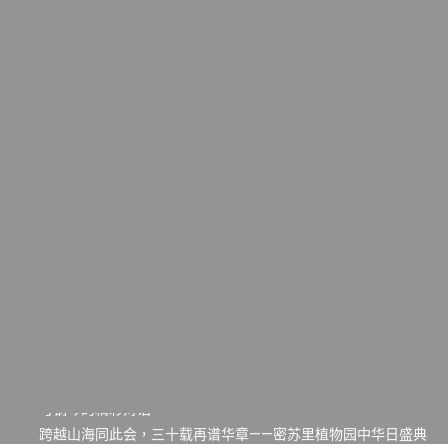
一晃三十年，初夏又相逢。中华日，等你来赴约 —— 密苏里植物
园“中华日三十周年特别报道（五）
筝声与琴韵交汇：刘励(Li Statler)与钢琴家Darek演绎一场古筝
与钢琴的精彩对话
跨越山海同此会，三十载再谱华章——密苏里植物园中华日盛典