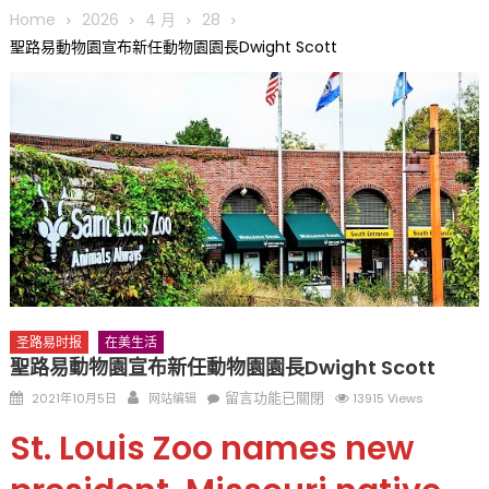
圆满举行
Home
2026
4 月
28
圣路易龙舟俱乐部5月16日龙舟体验日 邀请各界亲身体验划行乐
聖路易動物園宣布新任動物園園長Dwight Scott
趣 + 水上竞速魅力
三十二载跨越时空的相逢
执掌密苏里植物园近四十年 致力推动全球植物多样性研究与中美
合作 Peter Raven 博士逝世 享年89岁
一晃三十年，初夏又相逢。中华日，等你来赴约 —— 密苏里植物
园“中华日三十周年特别报道（五）
筝声与琴韵交汇：刘励(Li Statler)与钢琴家Darek演绎一场古筝
与钢琴的精彩对话
圣路易时报
在美生活
聖路易動物園宣布新任動物園園長Dwight Scott
Posted
Author
在
留言功能已關閉
2021年10月5日
网站编辑
13915 Views
on
〈聖
St. Louis Zoo names new
路
易