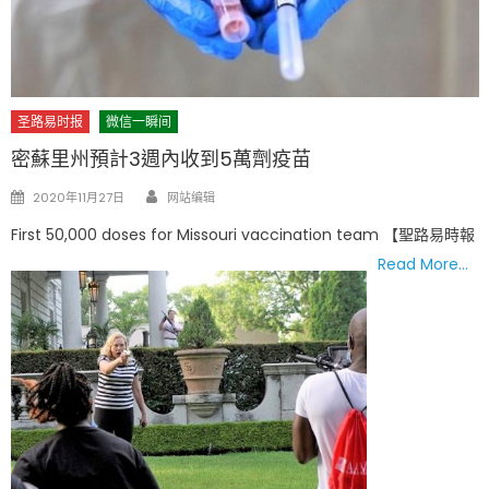
圣路易时报
微信一瞬间
密蘇里州預計3週內收到5萬劑疫苗
Author
Posted
2020年11月27日
网站编辑
on
First 50,000 doses for Missouri vaccination team 【聖路易時報
Read More…