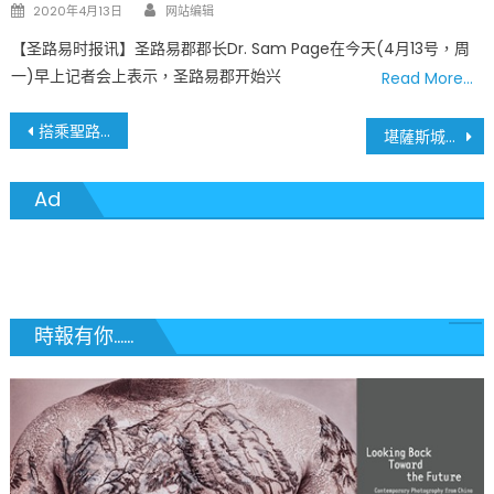
Author
Posted
2020年4月13日
网站编辑
on
【圣路易时报讯】圣路易郡郡长Dr. Sam Page在今天(4月13号，周
一)早上记者会上表示，圣路易郡开始兴
Read More…
文
搭乘聖路易Metro Transit捷運請戴口罩
堪薩斯城動物園大猩猩確診 聖路易動物園動物接種疫苗
章
Ad
導
覽
時報有你......