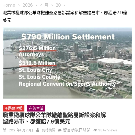
圆满举行
Home
2026
4 月
28
圣路易龙舟俱乐部5月16日龙舟体验日 邀请各界亲身体验划行乐
職業橄欖球隊公羊隊撤離聖路易訴訟案和解聖路易市、郡獲賠7.9億
趣 + 水上竞速魅力
美元
三十二载跨越时空的相逢
执掌密苏里植物园近四十年 致力推动全球植物多样性研究与中美
合作 Peter Raven 博士逝世 享年89岁
一晃三十年，初夏又相逢。中华日，等你来赴约 —— 密苏里植物
园“中华日三十周年特别报道（五）
筝声与琴韵交汇：刘励(Li Statler)与钢琴家Darek演绎一场古筝
与钢琴的精彩对话
圣路易时报
在美生活
職業橄欖球隊公羊隊撤離聖路易訴訟案和解
聖路易市、郡獲賠7.9億美元
Posted
Author
在
留言功能已關閉
2021年11月28日
网站编辑
9347 Views