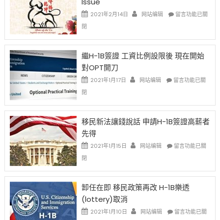
Issue
在
2021年2月14日
网站编辑
留言功能已關
〈2021
閉
Chinese
New
Year
繼H-1B簽證 工資比例設限後 現在開始
Ox
對OPT開刀
Special
Issue〉
在
2021年1月17日
网站编辑
留言功能已關
中
〈繼
閉
H-
1B
簽
移民新法讓錢說話 申請H-1B簽證高薪者
證
先得
工
資
在
2021年1月15日
网站编辑
留言功能已關
比
〈移
閉
例
民
設
新
限
法
卸任在即 移民政策再改 H-1B樂透
後
讓
(lottery)取消
現
錢
在
說
在
2021年1月10日
网站编辑
留言功能已關
開
話
〈卸