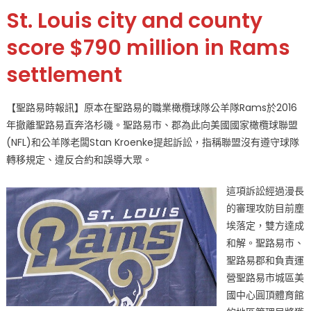
on
〈職
St. Louis city and county
業
橄
score $790 million in Rams
欖
settlement
球
隊
公
【聖路易時報訊】原本在聖路易的職業橄欖球隊公羊隊Rams於2016
羊
年撤離聖路易直奔洛杉磯。聖路易市、郡為此向美國國家橄欖球聯盟
隊
(NFL)和公羊隊老闆Stan Kroenke提起訴訟，指稱聯盟沒有遵守球隊
撤
轉移規定、違反合約和誤導大眾。
離
聖
這項訴訟經過漫長
路
的審理攻防目前塵
易
埃落定，雙方達成
訴
訟
和解。聖路易市、
案
聖路易郡和負責運
和
營聖路易市城區美
解
國中心圓頂體育館
聖