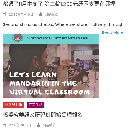
都過了11月中旬了 第二輪1,200元紓困支票在哪裡
Author
Posted
2020年11月16日
网站编辑
on
Second stimulus checks: Where we stand halfway through
Read More…
圣路易时报
在美生活
僑委會華語文研習班開始受理報名
Author
Posted
2021年2月17日
网站编辑
on