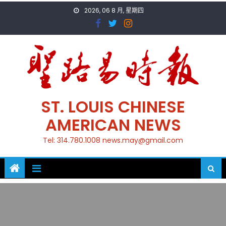
Skip
2026, 06 8 月, 星期四
to
content
ST. LOUIS CHINESE
AMERICAN NEWS
Tel: 314.780.1008 news.may@gmail.com