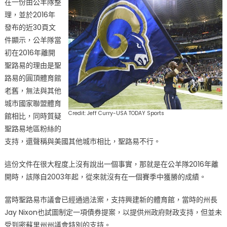
在一份由公羊隊整
理，並於2016年
發布的近30頁文
件顯示，公羊隊當
初在2016年離開
聖路易的理由是聖
路易的圓頂體育館
老舊，無法與其他
城市國家聯盟體育
Credit: Jeff Curry-USA TODAY Sports
館相比，同時質疑
聖路易地區粉絲的
支持，還聲稱與美國其他城市相比，聖路易不行。
這份文件在很大程度上沒有說出一個事實，那就是在公羊隊2016年離
開時，該隊自2003年起，從來就沒有在一個賽季中獲勝的成績。
當時聖路易市議會已經通過法案，支持興建新的體育館，當時的州長
Jay Nixon也試圖制定一項債券提案，以提供州政府財政支持，但並未
受到密蘇里州州議會特別的支持。