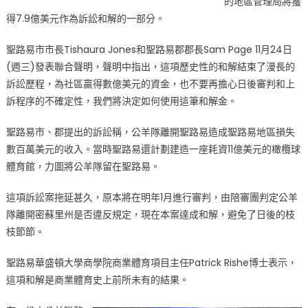
的地區管理局將獲
路
得7.9億美元作為訴訟和解的一部分。
易
市、
聖路易市市長Tishaura Jones和聖路易郡郡長Sam Page 11月24日
郡
(週三)發表聯合聲明，聲明中指出，這項歷史性的和解結束了漫長的
獲
訴訟歷程，為社區贏得數億美元的資金，也不要再擔心日後審判和上
賠
訴程序的不確定性，我們將決定如何使用這筆和解金。
7.9
億
聖路易市、郡提出的訴訟稱，公羊隊離開聖路易造成聖路易地區損失
美
數百萬美元的收入。當時聖路易還計劃建造一座耗資11億美元的橄欖球
元〉
體育館，力圖將公羊隊留在聖路易。
中
這項訴訟案拖延甚久，原本將在明年1月進行審判，由陪審團判定公羊
隊離開密蘇里州是否違反規定，現在本案達成和解，避免了日後的枝
枝節節。
聖路易華盛頓大學商學院商業體育項目主任Patrick Rishe博士表示，
這項和解是商業體育史上前所未有的結果。