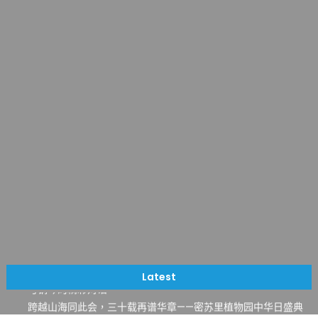
一晃三十年，初夏又相逢。中华日，等你来赴约 —— 密苏里植物
园“中华日三十周年特别报道（五）
筝声与琴韵交汇：刘励(Li Statler)与钢琴家Darek演绎一场古筝
Latest
与钢琴的精彩对话
跨越山海同此会，三十载再谱华章——密苏里植物园中华日盛典