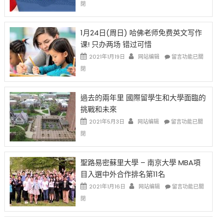
閉
始
申
任
對
請
在
OPT
H-
即
1月24日(周日) 哈佛老师免费英文写作
開
1B
移
课! 只办两场 错过可惜
刀〉
簽
民
中
證
政
在
2021年1月19日
网站编辑
留言功能已關
高
策
〈1
閉
薪
再
月
者
改
24
先
H-
日
過去的兩年里 國際留學生和大學面臨的
得〉
1B
(周
挑戰和未來
中
樂
日)
透
哈
在
2021年5月3日
网站编辑
留言功能已關
(lottery)
佛
〈過
閉
取
老
去
消〉
师
的
中
免
兩
聖路易密蘇里大學 – 南京大學 MBA項
费
年
目入選中外合作排名第11名
英
里
文
國
在
2021年1月16日
网站编辑
留言功能已關
写
際
〈聖
閉
作
留
路
课!
學
易