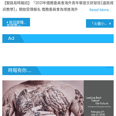
【聖路易時報訊】「2021年僑務委員會海外青年華語文研習班(遠距視
訊教學)」開始受理報名 僑務委員會為增進海外
Read More…
文
新冠變種病毒再次來襲 這次更嚴重
「火雞小跑」意思大 華人跑者開新章
美國周一起限制南非和其他七個國家航班
章
Ad
導
覽
時報有你......