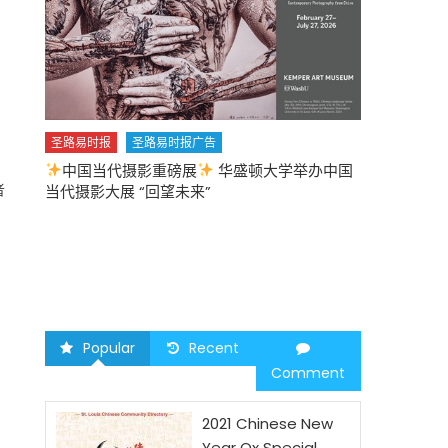
圣路易时报
圣路易时报广告
中国当代摄影重磅展
华盛顿大学举办中国
圣路易时报
者
当代摄影大展 “回望未来”
中午
2026 马年
Popular
Recent
Comment
2021 Chinese New
Year Ox Special