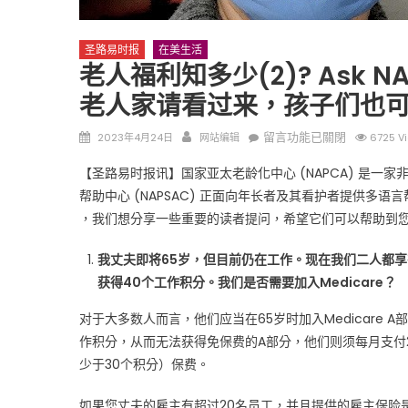
圣路易时报
在美生活
老人福利知多少(2)? Ask NA
老人家请看过来，孩子们也可
Posted
Author
在
留言功能已關閉
2023年4月24日
网站编辑
6725 V
圣路易时报
圣路易时报
on
〈老
【圣路易时报讯】国家亚太老龄化中心 (NAPCA) 是一
免费健康检查 无需预约
人
条件者使用 欢迎参加索取
帮助中心 (NAPSAC) 正面向年长者及其看护者提供多语
易时报广告
福
9点至中午 Grace UM C
，我们想分享一些重要的读者提问，希望它们可以帮助到您
利
Peter Lu Team 卢长志
知
我丈夫即将65岁，但目前仍在工作。现在我们二人都
多
获得40个工作积分。我们是否需要加入Medicare？
少
(2)?
对于大多数人而言，他们应当在65岁时加入Medicare 
Ask
作积分，从而无法获得免保费的A部分，他们则须每月支付27
NAPCA
少于30个积分）保费。
Column
#2
如果您丈夫的雇主有超过20名员工，并且提供的雇主保险是可
老