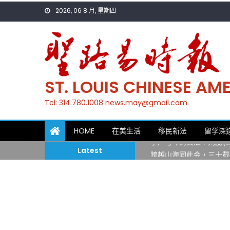
Skip
2026, 06 8 月, 星期四
to
content
ST. LOUIS CHINESE A
Tel: 314.780.1008 news.may@gmail.com
一晃三十年，初夏又相逢
HOME
在美生活
移民新法
留学深
筝声与琴韵交汇：刘励(Li
Latest
跨越山海同此会，三十载
圣路易龙舟俱乐部5月16
三十二载跨越时空的相逢
执掌密苏里植物园近四十年 
一晃三十年，初夏又相逢
筝声与琴韵交汇：刘励(Li