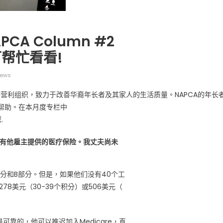
PCA Column #2
帮忙看看!
iews
广告
圣路易时报
圣路易时报广告
家非营利组织，致力于改善华裔年长者及其家人的生活质量。NAPCA的年长
 免费赠送血压计供符合
了解您的数字! 3月21日星期六 上午9点至
! 4月18日星期六 上午
Grace UM Church 免费健康检查
言帮助。在本月度专栏中
hurch
.
享有他雇主提供的医疗保险。我丈夫尚未
A部分和B部分。但是，如果他们没有40个工
8美元（30-39个积分）或506美元（
靠的，他可以推迟加入Medicare，直