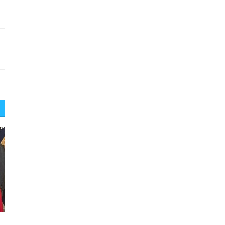
工
中
作
外
簽
合
證〉
作
中
排
名
第
11
名〉
中