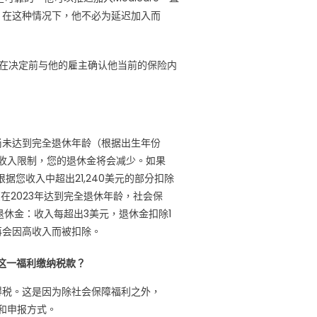
。在这种情况下，他不必为延迟加入而
都应在决定前与他的雇主确认他当前的保险内
尚未达到完全退休年龄（根据出生年份
年收入限制，您的退休金将会减少。如果
据您收入中超出21,240美元的部分扣除
在2023年达到完全退休年龄，社会保
退休金：收入每超出3美元，退休金扣除1
再会因高收入而被扣除。
这一福利缴纳税款？
得税。这是因为除社会保障福利之外，
和申报方式。