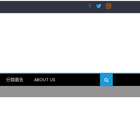
）
分類廣告
ABOUT US
89岁
）