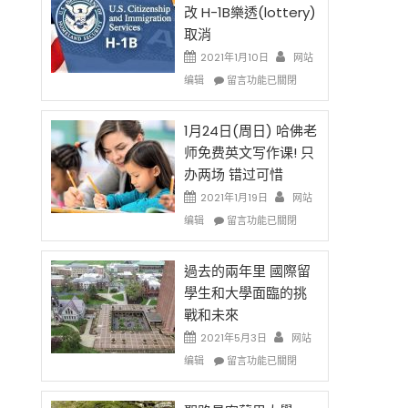
後
法
改 H-1B樂透(lottery)
現
讓
取消
在
錢
開
說
2021年1月10日
网站
始
話
在
编辑
留言功能已關閉
對
申
〈卸
OPT
請
任
開
H-
在
1月24日(周日) 哈佛老
刀〉
1B
即
师免费英文写作课! 只
中
簽
移
办两场 错过可惜
證
民
高
政
2021年1月19日
网站
薪
策
在
编辑
留言功能已關閉
者
再
〈1
先
改
月
得〉
H-
24
過去的兩年里 國際留
中
1B
日
學生和大學面臨的挑
樂
(周
戰和未來
透
日)
(lottery)
哈
2021年5月3日
网站
取
佛
在
编辑
留言功能已關閉
消〉
老
〈過
中
师
去
免