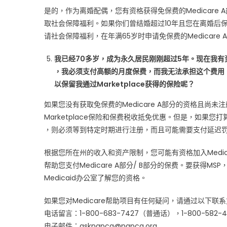
是的，作为离婚配偶，您有资格获得免保费的Medicare
取社会保障福利。如果你们曾结婚超过10年且您在离婚后
请社会保障福利，在年满65岁时申请免保费的Medicare 
我已经70多岁，成为永久居民刚刚超过5年。现在我有资
，我必须支付高额的月度保费，而我无法承担这个费用。我
以保留我通过Marketplace获得的保险呢？
如果您没有获取免保费的Medicare A部分的资格且尚未注
Marketplace保险和保费税收抵免优惠。但是，如果您打算
，则必须等到特定时期进行注册，而且可能需要支付延迟
根据您所在州的收入和资产限制，您可能有资格加入Medicare 
帮助您支付Medicare A部分/ B部分的保费。要获得MS
Medicaid办公室了解您的资格。
如果您对Medicare帮助项目有任何疑问，请通过以下联
电话留言：1-800-683-7427（普通话），1-800-582-4
电子邮件：asknapca@napca.org