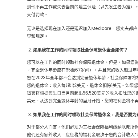
到他不再工作或失去当前的雇主保险（以先发生者为准）
人
家
支付罚款。
请
无论是选择现在加入还是延迟加入Medicare，您丈夫
看
过
容和规定。
来，
孩
如果我在工作的同时领取社会保障退休金会如何？
子
您可以在工作的同时领取社会保障退休金。但是，如果您
们
，完全退休年龄应在65至67岁间），并且您的收入超过
也
您在2023年全年都不会达到完全退休年龄，社会保障署将根
可
帮
您的退休金：收入每超出2美元，退休金扣除1美元。如果您
忙
障署将根据您生日当月前超出56,520美元的收入扣除您的
看
美元。从达到完全退休年龄的当月开始，您的福利金将不
看!〉
中
如果我在工作的同时领取社会保障退休金，我是否要为
对于部分人而言，他们必须为其社会保障福利缴纳联邦所
他们还有额外收入。应征税的福利金取决于您的合计收入*