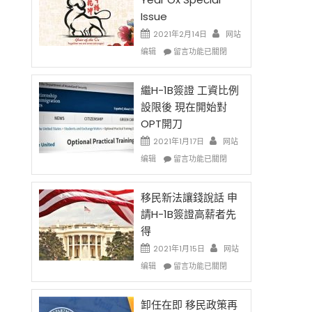
Issue
2021年2月14日
网站
在
编辑
留言功能已關閉
〈2021
Chinese
New
繼H-1B簽證 工資比例
Year
設限後 現在開始對
Ox
OPT開刀
Special
Issue〉
2021年1月17日
网站
中
在
编辑
留言功能已關閉
〈繼
H-
1B
移民新法讓錢說話 申
簽
請H-1B簽證高薪者先
證
得
工
資
2021年1月15日
网站
比
在
编辑
留言功能已關閉
例
〈移
設
民
限
新
卸任在即 移民政策再