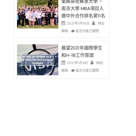
的
聖路易密蘇里大學 –
费
兩
南京大學 MBA項目入
英
年
選中外合作排名第11名
文
里
写
國
2021年1月16日
网站
作
際
在
编辑
留言功能已關閉
课!
留
〈聖
只
學
路
办
生
易
展望2021年國際學生
两
和
密
和H-1B工作簽證
场
大
蘇
2021年1月4日
错
网站
學
里
过
在
面
大
编辑
留言功能已關閉
可
〈展
臨
學
惜〉
望
的
–
中
2021
挑
南
年
戰
京
國
和
大
際
未
學
學
來〉
MBA
生
中
項
和
目
H-
入
1B
選