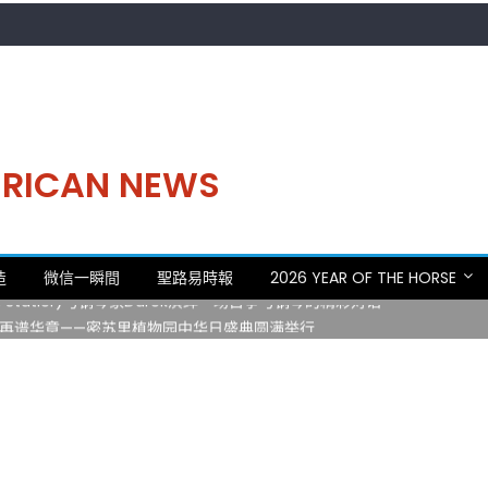
MERICAN NEWS
。中华日，等你来赴约 —— 密苏里植物园“中华日三十周年特别报道（五
造
微信一瞬間
聖路易時報
2026 YEAR OF THE HORSE
 Statler)与钢琴家Darek演绎一场古筝与钢琴的精彩对话
再谱华章——密苏里植物园中华日盛典圆满举行
日龙舟体验日 邀请各界亲身体验划行乐趣 + 水上竞速魅力
致力推动全球植物多样性研究与中美合作 Peter Raven 博士逝世 享年
。中华日，等你来赴约 —— 密苏里植物园“中华日三十周年特别报道（五
 Statler)与钢琴家Darek演绎一场古筝与钢琴的精彩对话