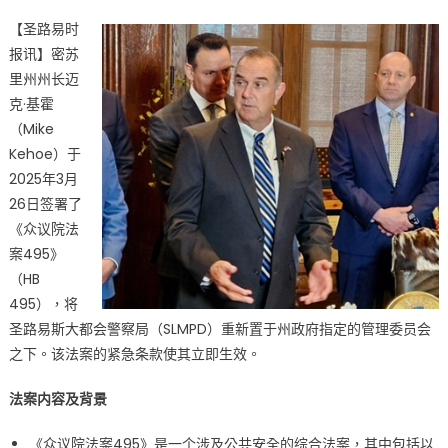
on
〈正
【圣路易时
式
报讯】密苏
变
里州州长迈
天
了!
克·基霍
州
（Mike
长
Kehoe）于
签
2025年3月
署
26日签署了
法
《众议院法
案
案495》
圣
（HB
路
495），将
易
圣路易斯大都会警察局（SLMPD）重新置于州政府指定的管理委员会
斯
之下。该法案的紧急条款使其立即生效。
警
察
法案内容及背景
局
控
《众议院法案495》是一个涉及公共安全的综合法案，其中包括以
制