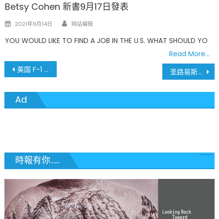
Betsy Cohen 新書9月17日發表
Author
Posted
2021年9月14日
网站编辑
on
YOU WOULD LIKE TO FIND A JOB IN THE U.S. WHAT SHOULD YO
Read More…
文
美国 F-1 学生签证拒签率飙升至10年新高，近半数申请者遭拒！
圣路易斯郡权力之争升级！目标: 郡部门主管问责权 4月8日选民将决定最终命运
章
Ad
導
覽
時報有你......