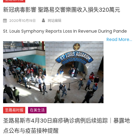
新冠病毒影響 聖路易交響樂團收入損失320萬元
Author
Posted
2020年10月19日
网站编辑
on
St. Louis Symphony Reports Loss In Revenue During Pande
Read More…
圣路易时报
在美生活
圣路易斯市4月30日麻疹确诊病例后续追踪｜暴露地
点公布与疫苗接种提醒