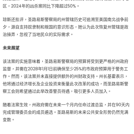
区，2024年的凶杀案同比下降超过50%。
琼斯还批评，圣路易斯警察局的州管辖历史可追溯至美国南北战争前
夕，源自支持奴隶制和叛国的意识形态，她认为此次恢复州管辖是政
治操弄，忽视了当地民众的实际需求。
未来展望
该法案的实施意味着，圣路易斯警察局的预算将受到更严格的州政府
监督，并需在2028年1月1日前确保至少25%的市政府预算用于警务工
作。然而，该法案并未直接提供额外的州财政支持。州长基霍表示，
他将通过经济增长及企业投资来衡量此次改革的成功，而圣路易斯警
察工会则希望通过此举改善警员待遇，吸引更多人员加入。
随着法案生效，州政府需在未来一个月内任命过渡总监，并在90天内
完成管理委员会的成员遴选。圣路易斯的未来公共安全形势仍然充满
变数。