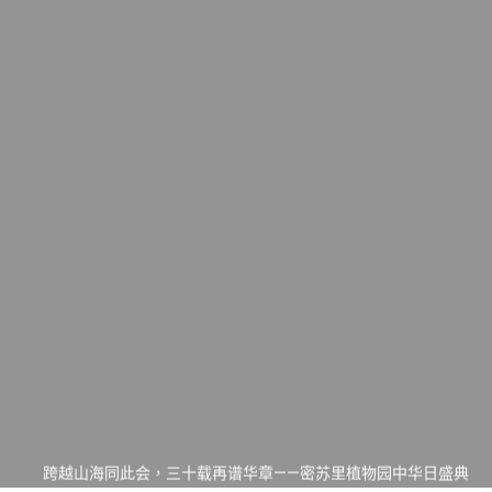
一晃三十年，初夏又相逢。中华日，等你来赴约 —— 密苏里植物
园“中华日三十周年特别报道（五）
筝声与琴韵交汇：刘励(Li Statler)与钢琴家Darek演绎一场古筝
与钢琴的精彩对话
跨越山海同此会，三十载再谱华章——密苏里植物园中华日盛典