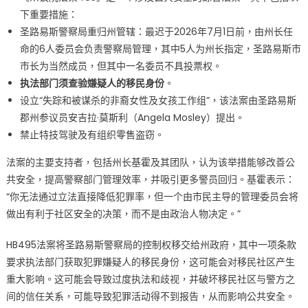
下重要措施：
权
圣路易斯警察局重归州管辖：最迟于2026年7月1日前，由州长任
重
归
命的6人委员会负责警察局管理，其中5人为州长指定，圣路易斯市
州
市长为当然成员，但其中一名委员不具投票权。
政
执法部门须查验嫌疑人的移民身份
。
府
设立“失踪和被谋杀的非裔女性及女孩工作组”，该法案由圣路易斯
重
郡州参议员安吉拉·莫斯利（Angela Mosley）提出。
大
禁止特技驾驶及有组织零售盗窃。
影
响
法案的主要支持者，包括州长基霍及其团队，认为该举措能够改善公
移
共安全，提高警察部门管理效率，并吸引更多警员回归。基霍表示：
民
“你无法通过立法直接降低犯罪率，但一个由市民主导的管理委员会将
社
做出有利于社区安全的决策，而不是由政治人物决定。”
区〉
中
HB495法案将圣路易斯警察局的控制权移交给州政府，其中一项条款
要求执法部门获取犯罪嫌疑人的移民身份，这可能会对移民社区产生
重大影响。这可能会导致过度执法和歧视，并破坏移民社区与警方之
间的信任关系，可能导致犯罪活动得不到报告，从而影响公共安全。