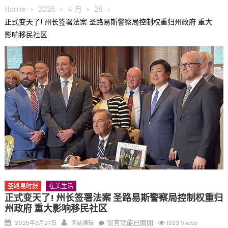
圆满举行
Home
2026
4 月
28
圣路易龙舟俱乐部5月16日龙舟体验日 邀请各界亲身体验划行乐
正式变天了! 州长签署法案 圣路易斯警察局控制权重归州政府 重大
趣 + 水上竞速魅力
影响移民社区
三十二载跨越时空的相逢
执掌密苏里植物园近四十年 致力推动全球植物多样性研究与中美
合作 Peter Raven 博士逝世 享年89岁
一晃三十年，初夏又相逢。中华日，等你来赴约 —— 密苏里植物
园“中华日三十周年特别报道（五）
筝声与琴韵交汇：刘励(Li Statler)与钢琴家Darek演绎一场古筝
与钢琴的精彩对话
圣路易时报
在美生活
正式变天了! 州长签署法案 圣路易斯警察局控制权重归
州政府 重大影响移民社区
Posted
Author
在
留言功能已關閉
2025年3月27日
网站编辑
1923 Views