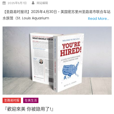
Author
Posted
2025年5月7日
网站编辑
on
【圣路易时报讯】2025年4月30日，美国密苏里州圣路易市联合车站
水族馆（St. Louis Aquarium
Read More…
圣路易时报
在美生活
『歡迎來美 你被錄用了!』