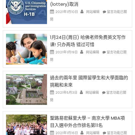
(lottery)取消
現
錢
在
說
在
2021年1月10日
网站编辑
留言功能已關
開
話
〈卸
閉
始
申
任
對
請
在
OPT
H-
即
1月24日(周日) 哈佛老师免费英文写作
開
1B
移
课! 只办两场 错过可惜
刀〉
簽
民
中
證
政
在
2021年1月19日
网站编辑
留言功能已關
高
策
〈1
閉
薪
再
月
者
改
24
先
H-
日
過去的兩年里 國際留學生和大學面臨的
得〉
1B
(周
挑戰和未來
中
樂
日)
透
哈
在
2021年5月3日
网站编辑
留言功能已關
(lottery)
佛
〈過
閉
取
老
去
消〉
师
的
中
免
兩
聖路易密蘇里大學 – 南京大學 MBA項
费
年
目入選中外合作排名第11名
英
里
文
國
在
2021年1月16日
网站编辑
留言功能已關