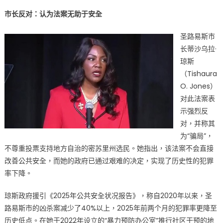
市长反对：认为法案无助于安全
圣路易斯市
长蒂沙乌拉·
琼斯
（Tishaura
O. Jones）
对此法案表
示强烈反
对，并称其
为“骗局”，
不尊重投票支持地方自治的密苏里州选民。她指出，该法案不会直接
改善公共安全，而她的政府已通过艰难的决定，实现了历史性的犯罪
率下降。
琼斯政府援引《2025年公共安全状况报告》，称自2020年以来，圣
路易斯市的凶杀案减少了40%以上，2025年前两个月的犯罪率更降至
历史低点。在她于2022年设立的“暴力预防办公室”推行社区干预的地