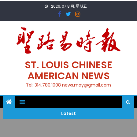
Skip
2026, 07 8 月, 星期五
to
content
ST. LOUIS CHINESE
AMERICAN NEWS
Tel: 314.780.1008 news.may@gmail.com
Latest