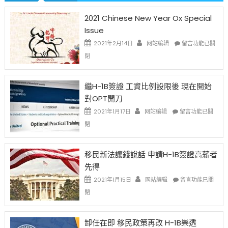
2021 Chinese New Year Ox Special
Issue
在
2021年2月14日
网站编辑
留言功能已關
〈2021
閉
Chinese
New
Year
繼H-1B簽證 工資比例設限後 現在開始
Ox
對OPT開刀
Special
Issue〉
在
2021年1月17日
网站编辑
留言功能已關
中
〈繼
閉
H-
1B
簽
移民新法讓錢說話 申請H-1B簽證高薪者
證
先得
工
資
在
2021年1月15日
网站编辑
留言功能已關
比
〈移
閉
例
民
設
新
限
法
卸任在即 移民政策再改 H-1B樂透
後
讓