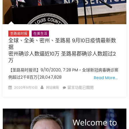
州
全
美
排
名
圣路易时报
在美生活
第
全球、全美、密州、圣路易 9月10日疫情最新数
7〉
据
中
密州确诊人数逼近10万 圣路易郡确诊人数超过2
万
【圣路易时报讯】9/10/2020, 7:28 PM，全球新冠病毒确诊案
例超过2千8百万(28,047,828
Read More…
Posted
Author
在
留言功能已關閉
2020年9月10日
网站编辑
on
〈全
球、
全
美、
密
州、