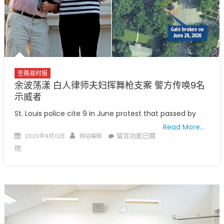
圣路易时报
余波荡漾 白人律师夫妇挥舞枪支案 警方传唤9名
示威者
St. Louis police cite 9 in June protest that passed by
Read More…
Posted
Author
在
留言功能已關
2020年9月13日
网站编辑
on
〈余
閉
波
荡
漾
白
人
律