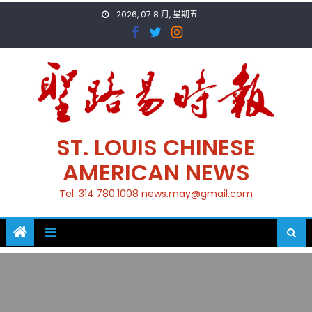
Skip
2026, 07 8 月, 星期五
to
content
ST. LOUIS CHINESE
AMERICAN NEWS
Tel: 314.780.1008 news.may@gmail.com