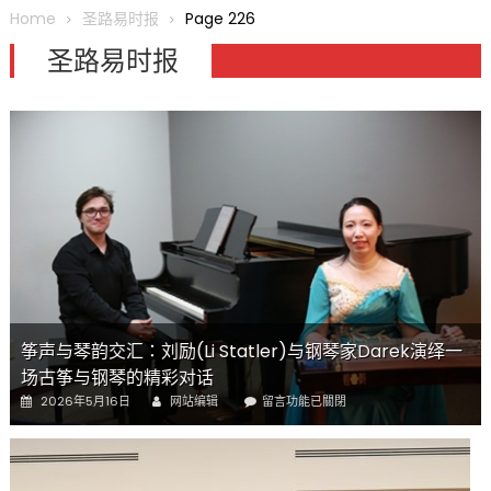
圆满举行
Home
圣路易时报
Page 226
圣路易龙舟俱乐部5月16日龙舟体验日 邀请各界亲身体验划行乐
圣路易时报
趣 + 水上竞速魅力
三十二载跨越时空的相逢
执掌密苏里植物园近四十年 致力推动全球植物多样性研究与中美
合作 Peter Raven 博士逝世 享年89岁
一晃三十年，初夏又相逢。中华日，等你来赴约 —— 密苏里植物
园“中华日三十周年特别报道（五）
筝声与琴韵交汇：刘励(Li Statler)与钢琴家Darek演绎一场古筝
与钢琴的精彩对话
筝声与琴韵交汇：刘励(Li Statler)与钢琴家Darek演绎一
场古筝与钢琴的精彩对话
Author
Posted
在
2026年5月16日
网站编辑
留言功能已關閉
on
〈筝
声
与
琴