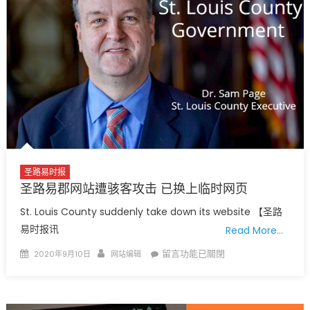
圣
路
易
9
月
10
日
疫
情
最
新
圣路易时报
数
圣路易郡网站遭骇客攻击 已换上临时网页
据
St. Louis County suddenly take down its website 【圣路
密
易时报讯
Read More…
州
确
Posted
Author
在
留言功能已關閉
2020年9月10日
网站编辑
诊
on
〈圣
人
路
数
易