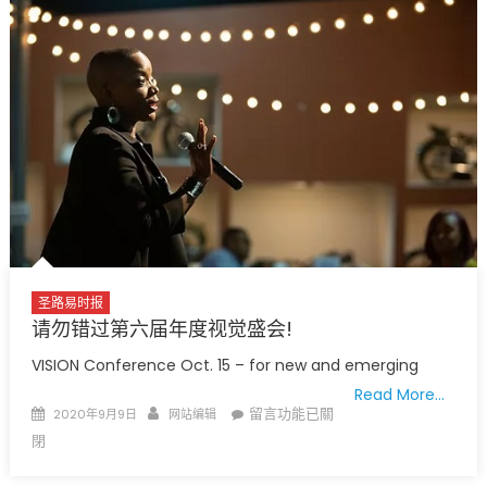
改
变
亚
裔
美
国
人
的
世
界〉
中
圣路易时报
请勿错过第六届年度视觉盛会!
VISION Conference Oct. 15 – for new and emerging
Read More…
Posted
Author
在
留言功能已關
2020年9月9日
网站编辑
on
〈请
閉
勿
错