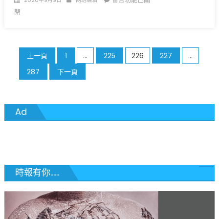
2020年9月9日
网站编辑
足
on
〈剥
閉
球
夺
仍
警
然
权
禁
文
抗
上一頁
1
...
225
226
227
...
止〉
议
章
中
287
下一頁
再
分
起〉
中
頁
Ad
時報有你......