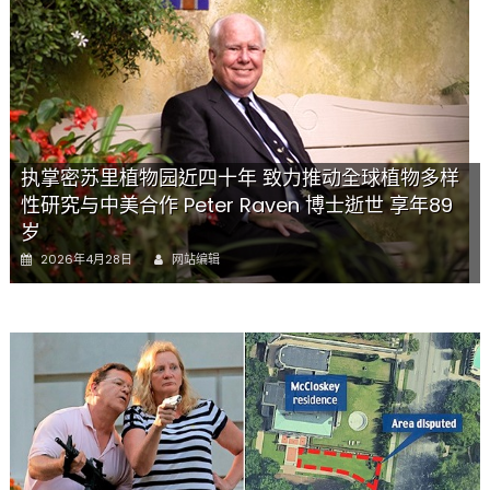
执掌密苏里植物园近四十年 致力推动全球植物多样
性研究与中美合作 Peter Raven 博士逝世 享年89
岁
Author
Posted
2026年4月28日
网站编辑
on