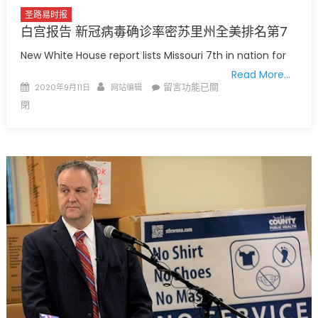
业
圣路易时报
救
白宫报告 新冠病毒确诊率密苏里州全美排名第7
济
金
New White House report lists Missouri 7th in nation for
用
Read More…
罄
Posted
Author
在
留言功能已關
2020年9月11日
网站编辑
额
on
〈白
閉
外
宫
300
报
元
告
发
新
到
冠
9
病
月
毒
5
确
日
诊
截
率
止〉
密
中
苏
里