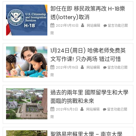
限
法
卸任在即 移民政策再改 H-1B樂
後
讓
現
透(lottery)取消
錢
在
說
在
2021年1月10日
网站编辑
留言功能已關
開
話
〈卸
始
閉
申
任
對
請
在
OPT
H-
即
1月24日(周日) 哈佛老师免费英
開
1B
移
刀〉
簽
文写作课! 只办两场 错过可惜
民
中
證
政
在
2021年1月19日
网站编辑
留言功能已關
高
策
〈1
薪
閉
再
月
者
改
24
先
H-
日
過去的兩年里 國際留學生和大學
得〉
1B
(周
中
樂
面臨的挑戰和未來
日)
透
哈
在
2021年5月3日
网站编辑
留言功能已關
(lottery)
佛
〈過
取
閉
老
去
消〉
师
的
中
免
兩
聖路易密蘇里大學 – 南京大學
费