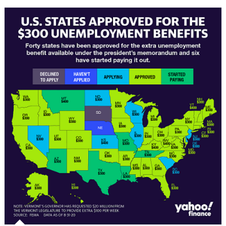
毒
肆
虐
学
生
返
校
上
课
全
美
至
少
六
名
老
师
死
亡〉
中