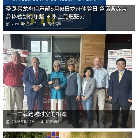
彩
对
圣路易龙舟俱乐部5月16日龙舟体验日 邀请各界亲
话〉
身体验划行乐趣 + 水上竞速魅力
中
Author
Posted
2026年5月10日
网站编辑
on
三十二载跨越时空的相逢
Author
Posted
2026年5月7日
网站编辑
on