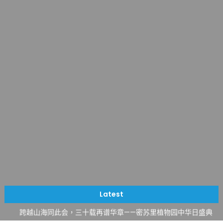
一晃三十年，初夏又相逢。中华日，等你来赴约 —— 密苏里植物
园“中华日三十周年特别报道（五）
筝声与琴韵交汇：刘励(Li Statler)与钢琴家Darek演绎一场古筝
Latest
与钢琴的精彩对话
跨越山海同此会，三十载再谱华章——密苏里植物园中华日盛典