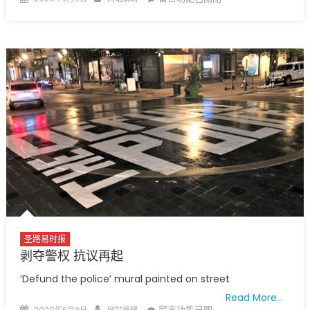
on
〈圣
路
易
郡
放
宽
青
少
年
体
育
活
动
限
制
圣路易时报
高
剥夺警权 抗议再起
中
‘Defund the police’ mural painted on street
美
Read More…
式
Posted
Author
在
留言功能已關