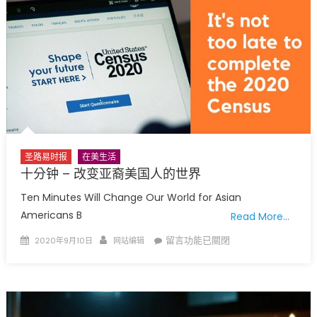
逼
郡
近
网
10
站
万
遭
圣
骇
路
客
易
攻
郡
击
确
已
诊
换
圣路易时报
在美生活
人
上
十分钟 – 改变亚裔美国人的世界
数
临
Ten Minutes Will Change Our World for Asian
超
时
过
Americans B
Read More…
网
2
页〉
Posted
Author
在
留言功能已關閉
2020年9月10日
网站编辑
万〉
中
on
〈十
中
分
钟
–