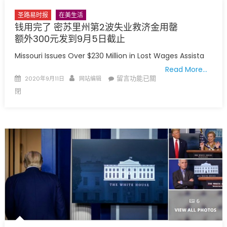
圣路易时报
在美生活
钱用完了 密苏里州第2波失业救济金用罄
额外300元发到9月5日截止
Missouri Issues Over $230 Million in Lost Wages Assista
Read More…
Posted
Author
在
留言功能已關
2020年9月11日
网站编辑
on
〈钱
閉
用
完
了
密
苏
里
州
第
2
波
失