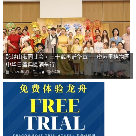
韵
交
汇：
刘
励
(Li
Statler)
与
钢
跨越山海同此会，三十载再谱华章——密苏里植物园
琴
家
中华日盛典圆满举行
Darek
Author
Posted
2026年5月13日
网站编辑
演
on
绎
一
场
古
筝
与
钢
琴
的
精