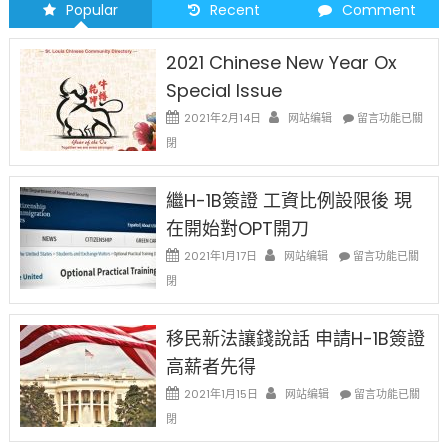
Popular
Recent
Comment
2021 Chinese New Year Ox
Special Issue
在
2021年2月14日
网站编辑
留言功能已關
〈2021
閉
Chinese
New
Year
繼H-1B簽證 工資比例設限後 現
Ox
在開始對OPT開刀
Special
Issue〉
在
2021年1月17日
网站编辑
留言功能已關
中
〈繼
閉
H-
1B
簽
移民新法讓錢說話 申請H-1B簽證
證
高薪者先得
工
資
在
2021年1月15日
网站编辑
留言功能已關
比
〈移
閉
例
民
設
新