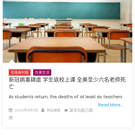
师
夫
妇
挥
舞
枪
支
案
警
方
传
圣路易时报
在美生活
唤
新冠病毒肆虐 学生返校上课 全美至少六名老师死
9
亡
名
As students return, the deaths of at least six teachers
示
Read More…
威
Posted
Author
在
留言功能已關
2020年9月11日
网站编辑
者〉
on
〈新
閉
中
冠
病