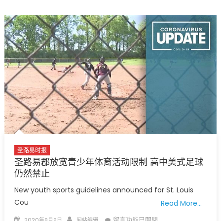
过
第
六
届
年
度
视
觉
盛
会!〉
中
圣路易时报
圣路易郡放宽青少年体育活动限制 高中美式足球
仍然禁止
New youth sports guidelines announced for St. Louis
Cou
Read More…
Posted
Author
在
留言功能已關閉
2020年9月9日
网站编辑