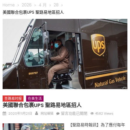
圆满举行
Home
2026
4 月
28
圣路易龙舟俱乐部5月16日龙舟体验日 邀请各界亲身体验划行乐
美國聯合包裹UPS 聖路易地區招人
趣 + 水上竞速魅力
三十二载跨越时空的相逢
执掌密苏里植物园近四十年 致力推动全球植物多样性研究与中美
合作 Peter Raven 博士逝世 享年89岁
一晃三十年，初夏又相逢。中华日，等你来赴约 —— 密苏里植物
园“中华日三十周年特别报道（五）
筝声与琴韵交汇：刘励(Li Statler)与钢琴家Darek演绎一场古筝
与钢琴的精彩对话
圣路易时报
在美生活
美國聯合包裹UPS 聖路易地區招人
Posted
Author
在
留言功能已關閉
2020年11月21日
网站编辑
4582 Views
on
〈美
【聖路易時報訊】為了應付每年
國