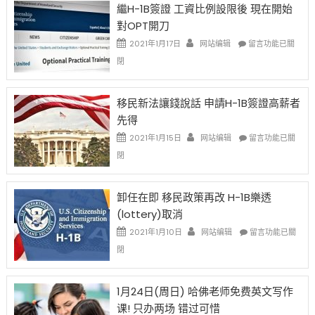
繼H-1B簽證 工資比例設限後 現在開始
Ox
對OPT開刀
Special
Issue〉
在
2021年1月17日
网站编辑
留言功能已關
中
〈繼
閉
H-
1B
簽
移民新法讓錢說話 申請H-1B簽證高薪者
證
先得
工
資
在
2021年1月15日
网站编辑
留言功能已關
比
〈移
閉
例
民
設
新
限
法
卸任在即 移民政策再改 H-1B樂透
後
讓
(lottery)取消
現
錢
在
說
在
2021年1月10日
网站编辑
留言功能已關
開
話
〈卸
閉
始
申
任
對
請
在
OPT
H-
即
1月24日(周日) 哈佛老师免费英文写作
開
1B
移
课! 只办两场 错过可惜
刀〉
簽
民