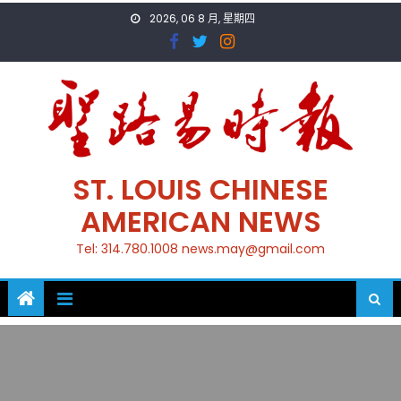
Skip
2026, 06 8 月, 星期四
to
content
ST. LOUIS CHINESE
AMERICAN NEWS
Tel: 314.780.1008 news.may@gmail.com