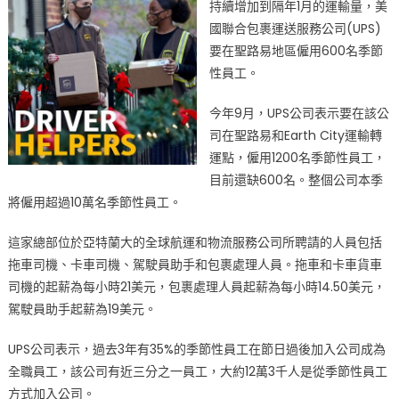
持續增加到隔年1月的運輸量，美
聯
國聯合包裹運送服務公司(UPS)
合
包
要在聖路易地區僱用600名季節
裹
性員工。
UPS
聖
今年9月，UPS公司表示要在該公
路
司在聖路易和Earth City運輸轉
易
運點，僱用1200名季節性員工，
地
目前還缺600名。整個公司本季
區
將僱用超過10萬名季節性員工。
招
人〉
這家總部位於亞特蘭大的全球航運和物流服務公司所聘請的人員包括
中
拖車司機、卡車司機、駕駛員助手和包裹處理人員。拖車和卡車貨車
司機的起薪為每小時21美元，包裹處理人員起薪為每小時14.50美元，
駕駛員助手起薪為19美元。
UPS公司表示，過去3年有35%的季節性員工在節日過後加入公司成為
全職員工，該公司有近三分之一員工，大約12萬3千人是從季節性員工
方式加入公司。