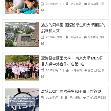
中
證
政
在
2021年1月19日
网站编辑
留言功能已關
高
策
〈1
閉
薪
再
月
者
改
24
先
H-
日
過去的兩年里 國際留學生和大學面臨的
得〉
1B
(周
挑戰和未來
中
樂
日)
透
哈
在
2021年5月3日
网站编辑
留言功能已關
(lottery)
佛
〈過
閉
取
老
去
消〉
师
的
中
免
兩
聖路易密蘇里大學 – 南京大學 MBA項
费
年
目入選中外合作排名第11名
英
里
文
國
在
2021年1月16日
网站编辑
留言功能已關
写
際
〈聖
閉
作
留
路
课!
學
易
只
生
密
展望2021年國際學生和H-1B工作簽證
办
和
蘇
在
两
大
里
2021年1月4日
网站编辑
留言功能已關閉
〈展
场
學
大
望
错
面
學
2021
过