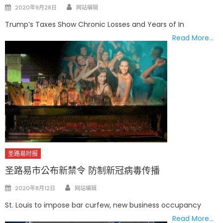
Author
Posted
2020年9月28日
网站编辑
on
Trump’s Taxes Show Chronic Losses and Years of In
Read More…
圣路易时报
圣路易市公布新禁令 防制新冠病毒传播
Author
Posted
2020年8月12日
网站编辑
on
St. Louis to impose bar curfew, new business occupancy
Read More…