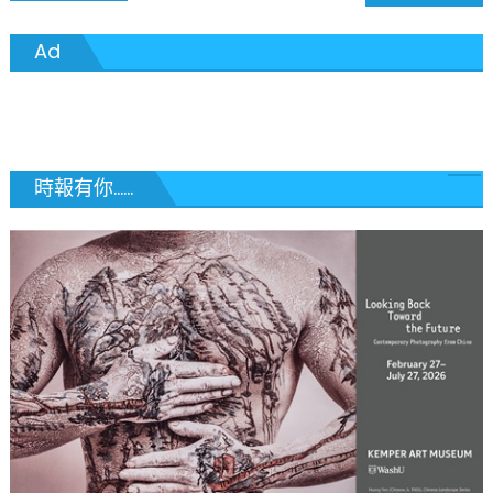
章
Ad
導
覽
時報有你......