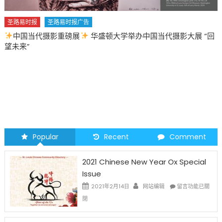
圣路易时报
圣路易时报广告
中国当代摄影重磅展
华盛顿大学举办中国当代摄影大展 “回
望未来”
Popular
Recent
Comment
2021 Chinese New Year Ox Special
Issue
在
2021年2月14日
网站编辑
留言功能已關
〈2021
閉
Chinese
New
Year