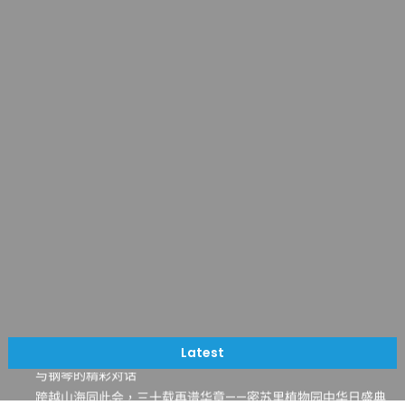
一晃三十年，初夏又相逢。中华日，等你来赴约 —— 密苏里植物
园“中华日三十周年特别报道（五）
筝声与琴韵交汇：刘励(Li Statler)与钢琴家Darek演绎一场古筝
Latest
与钢琴的精彩对话
跨越山海同此会，三十载再谱华章——密苏里植物园中华日盛典