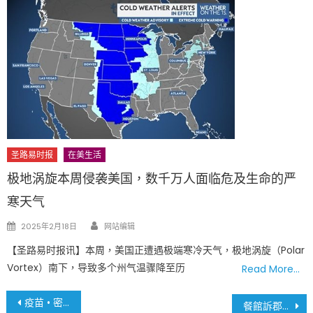
圣路易时报
在美生活
极地涡旋本周侵袭美国，数千万人面临危及生命的严
寒天气
Author
Posted
2025年2月18日
网站编辑
on
【圣路易时报讯】本周，美国正遭遇极端寒冷天气，极地涡旋（Polar
Vortex）南下，导致多个州气温骤降至历
Read More…
文
疫苗 • 密蘇里州準備好了
餐館訴郡長 法官否決臨時撤銷禁令