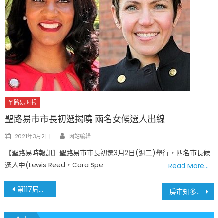
圣路易时报
聖路易市市長初選揭曉 兩名女候選人出線
Author
Posted
2021年3月2日
网站编辑
on
【聖路易時報訊】聖路易市市長初選3月2日(週二)舉行，四名市長候
選人中(Lewis Reed，Cara Spe
Read More…
文
第117屆美國國會眾議院開議 Nancy Pelosi議長當選連任
房市知多少 聖路易地區租金上漲22%
章