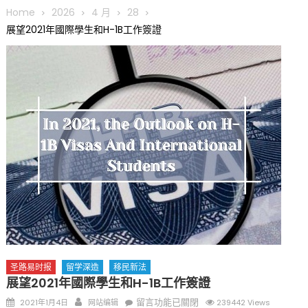
圆满举行
Home
2026
4 月
28
圣路易龙舟俱乐部5月16日龙舟体验日 邀请各界亲身体验划行乐
展望2021年國際學生和H-1B工作簽證
趣 + 水上竞速魅力
三十二载跨越时空的相逢
执掌密苏里植物园近四十年 致力推动全球植物多样性研究与中美
合作 Peter Raven 博士逝世 享年89岁
一晃三十年，初夏又相逢。中华日，等你来赴约 —— 密苏里植物
园“中华日三十周年特别报道（五）
筝声与琴韵交汇：刘励(Li Statler)与钢琴家Darek演绎一场古筝
与钢琴的精彩对话
圣路易时报
留学深造
移民新法
展望2021年國際學生和H-1B工作簽證
Posted
Author
在
留言功能已關閉
2021年1月4日
网站编辑
239442 Views