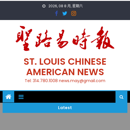
Skip
2026, 08 8 月, 星期六
to
content
ST. LOUIS CHINESE
AMERICAN NEWS
Tel: 314.780.1008 news.may@gmail.com
Latest