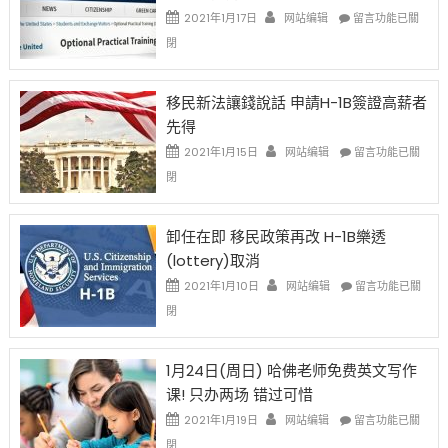
Issue〉
在
2021年1月17日
网站编辑
留言功能已關
中
〈繼
閉
H-
1B
簽
移民新法讓錢說話 申請H-1B簽證高薪者
證
先得
工
資
在
2021年1月15日
网站编辑
留言功能已關
比
〈移
閉
例
民
設
新
限
法
卸任在即 移民政策再改 H-1B樂透
後
讓
(lottery)取消
現
錢
在
說
在
2021年1月10日
网站编辑
留言功能已關
開
話
〈卸
閉
始
申
任
對
請
在
OPT
H-
即
1月24日(周日) 哈佛老师免费英文写作
開
1B
移
课! 只办两场 错过可惜
刀〉
簽
民
中
證
政
在
2021年1月19日
网站编辑
留言功能已關
高
策
〈1
閉