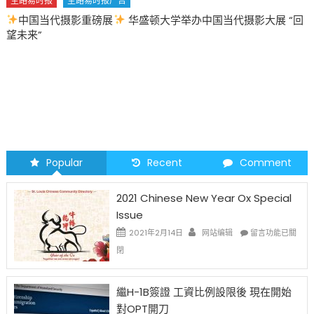
摄影大展 “回
圣路易时报
圣路易时报广告
2026 马年 • 马到健康
Popular
Recent
Comment
2021 Chinese New Year Ox Special
Issue
在
2021年2月14日
网站编辑
留言功能已關
〈2021
閉
Chinese
New
Year
繼H-1B簽證 工資比例設限後 現在開始
Ox
對OPT開刀
Special