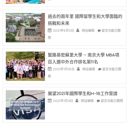
薪
再
月
者
改
24
先
H-
日
過去的兩年里 國際留學生和大學面臨的
得〉
1B
(周
挑戰和未來
中
樂
日)
透
哈
在
2021年5月3日
网站编辑
留言功能已關
(lottery)
佛
〈過
閉
取
老
去
消〉
师
的
中
免
兩
聖路易密蘇里大學 – 南京大學 MBA項
费
年
目入選中外合作排名第11名
英
里
文
國
在
2021年1月16日
网站编辑
留言功能已關
写
際
〈聖
閉
作
留
路
课!
學
易
只
生
密
展望2021年國際學生和H-1B工作簽證
办
和
蘇
在
两
大
里
2021年1月4日
网站编辑
留言功能已關閉
〈展
场
學
大
望
错
面
學
2021
过
臨
–
年
可
的
南
國
惜〉
挑
京