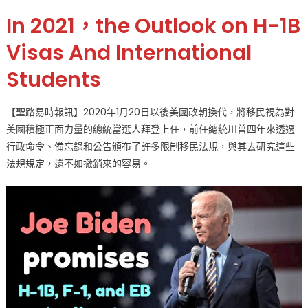
on
〈展
In 2021，the Outlook on H-1B
望
2021
Visas And International
年
Students
國
際
學
【聖路易時報訊】2020年1月20日以後美國改朝換代，將移民視為對
生
美國積極正面力量的總統當選人拜登上任，前任總統川普四年來透過
和
行政命令、備忘錄和公告頒布了許多限制移民法規，與其去研究這些
H-
法規規定，還不如撤銷來的容易。
1B
工
作
簽
證〉
中