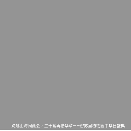
一晃三十年，初夏又相逢。中华日，等你来赴约 —— 密苏里植物
园“中华日三十周年特别报道（五）
筝声与琴韵交汇：刘励(Li Statler)与钢琴家Darek演绎一场古筝
与钢琴的精彩对话
跨越山海同此会，三十载再谱华章——密苏里植物园中华日盛典