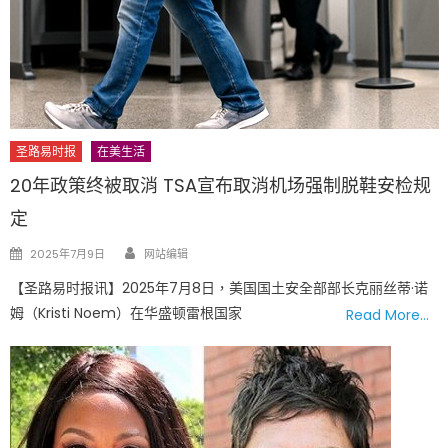
圣路易时报
在美生活
20年政策终被取消 TSA宣布取消机场强制脱鞋安检规
定
Author
Posted
2025年7月9日
网站编辑
on
【圣路易时报讯】2025年7月8日，美国国土安全部部长克丽丝蒂·诺
姆（Kristi Noem）在华盛顿雷根国家
Read More…