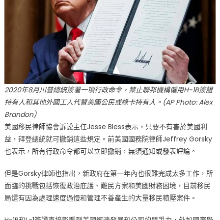
2020年8月川普總統簽署一項行政命令，禁止聯邦機構僱用H-1B簽證
持有人和其他外國工人代替美國公民或綠卡持有人。(AP Photo: Alex
Brandon)
美國移民律師協會訴訟主任Jesse Bless表示，只要不有害於美國利
益，拜登總統就可撤銷這些規定。前美國國務院律師Jeffrey Gorsky
也表示，所有行政命令都可以立即撤銷，無須通知或發表評論。
但是Gorsky律師也指出，新政府在第一年內也很難完成太多工作，所
面臨的挑戰包括恢復政治庇護、難民方案和美國財務困境，目前移民
局還有因為處理速度過慢和管理不善產生的大量移民積壓案件。