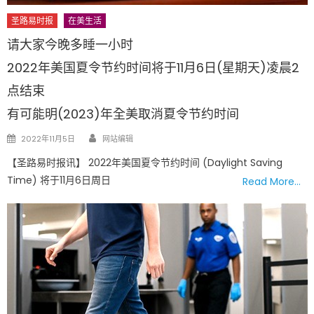
圣路易时报
在美生活
请大家今晚多睡一小时
2022年美国夏令节约时间将于11月6日(星期天)凌晨2
点结束
有可能明(2023)年全美取消夏令节约时间
Author
Posted
2022年11月5日
网站编辑
on
【圣路易时报讯】 2022年美国夏令节约时间 (Daylight Saving
Time) 将于11月6日周日
Read More…