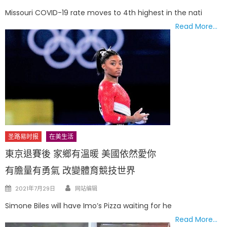
on
Missouri COVID-19 rate moves to 4th highest in the nati
Read More…
圣路易时报
在美生活
東京退賽後 家鄉有溫暖 美國依然愛你
有膽量有勇氣 改變體育競技世界
Author
Posted
2021年7月29日
网站编辑
on
Simone Biles will have Imo’s Pizza waiting for he
Read More…