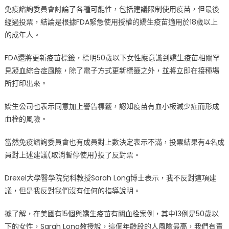
免疫諮詢委員會討論了各種可能性，包括建議限制使用疫苗，但最後
經過投票，結論是根據FDA緊急使用授權的嬌生疫苗適用於18歲以上
的成年人。
FDA還將更新疫苗標籤，標明50歲以下女性應意識到嬌生疫苗相關罕
見凝血綜合症風險，除了電子方式更新標籤之外，並將立即在接種場
所打印出來。
嬌生公司也表示同意加上警告標籤，認知疫苗有血小板減少症而形成
血栓的風險。
當然免疫諮詢委員會也有成員對上數決定表示不滿，投票結果有4名成
員對上述建議(取消暫停使用)投了反對票。
Drexel大學醫學院兒科教授Sarah Long博士表示，我不反對這項建
議，但是我反對我們沒有任何的指導說明。
據了解，在美國有15個與嬌生疫苗有關血栓案例，其中13例是50歲以
下的女性，Sarah Long教授說，這個年齡段的人風險最高，我們有責