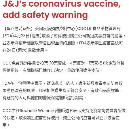
J&J’s coronavirus vaccine,
告
add safety warning
標
籤
嬌
【聖路易時報訊】美國疾病預防控制中心(CDC)和食品藥物管理局
生
(FDA)4月23日(週五)取消了暫停使用嬌生公司新冠病毒疫苗的建議，
疫
並表示將更新標籤以警告出現血塊的風險。FDA表示嬌生疫苗最快可
苗
在24日(週六)重啟使用。
重
啟
CDC免疫諮詢委員會投票(10票贊成，4票反對，1票棄權)決定取消暫
使
停使用後，有關機構迅速作出決定，重啟使用嬌生疫苗。
用〉
中
FDA在一份聲明中表示，對18歲以上的人，嬌生新冠病毒疫苗防疫效
果勝過潛在的風險，FDA相信嬌生疫苗符合安全、有效和品質標準，
有疑問的人可與他們的醫療保健醫師進行討論。
CDC主任Rochelle Walensky醫師週五表示支持免疫諮詢委員會所做
的決定，取消嬌生疫苗暫停使用，嬌生公司的疫苗可以立即恢復使
用。