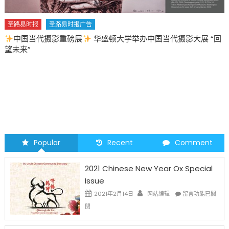
圣路易时报
圣路易时报广告
中国当代摄影重磅展
华盛顿大学举办中国当代摄影大展 “回
望未来”
Popular
Recent
Comment
2021 Chinese New Year Ox Special
Issue
在
2021年2月14日
网站编辑
留言功能已關
〈2021
閉
Chinese
New