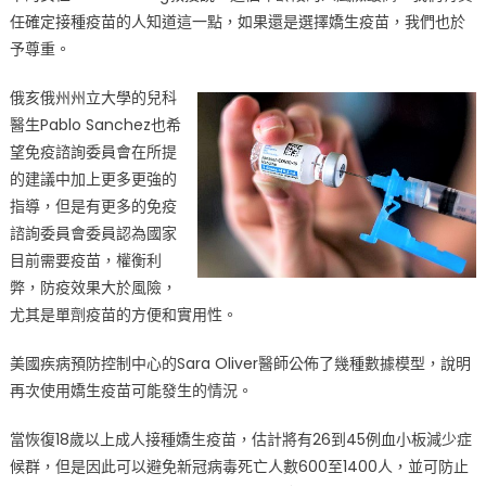
任確定接種疫苗的人知道這一點，如果還是選擇嬌生疫苗，我們也於
予尊重。
俄亥俄州州立大學的兒科
醫生Pablo Sanchez也希
望免疫諮詢委員會在所提
的建議中加上更多更強的
指導，但是有更多的免疫
諮詢委員會委員認為國家
目前需要疫苗，權衡利
弊，防疫效果大於風險，
尤其是單劑疫苗的方便和實用性。
美國疾病預防控制中心的Sara Oliver醫師公佈了幾種數據模型，說明
再次使用嬌生疫苗可能發生的情況。
當恢復18歲以上成人接種嬌生疫苗，估計將有26到45例血小板減少症
候群，但是因此可以避免新冠病毒死亡人數600至1400人，並可防止