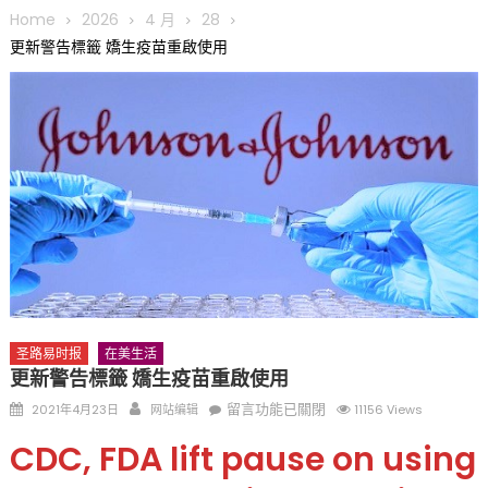
圆满举行
Home
2026
4 月
28
圣路易龙舟俱乐部5月16日龙舟体验日 邀请各界亲身体验划行乐
更新警告標籤 嬌生疫苗重啟使用
趣 + 水上竞速魅力
三十二载跨越时空的相逢
执掌密苏里植物园近四十年 致力推动全球植物多样性研究与中美
合作 Peter Raven 博士逝世 享年89岁
一晃三十年，初夏又相逢。中华日，等你来赴约 —— 密苏里植物
园“中华日三十周年特别报道（五）
筝声与琴韵交汇：刘励(Li Statler)与钢琴家Darek演绎一场古筝
与钢琴的精彩对话
圣路易时报
在美生活
更新警告標籤 嬌生疫苗重啟使用
Posted
Author
在
留言功能已關閉
2021年4月23日
网站编辑
11156 Views
on
〈更
CDC, FDA lift pause on using
新
警