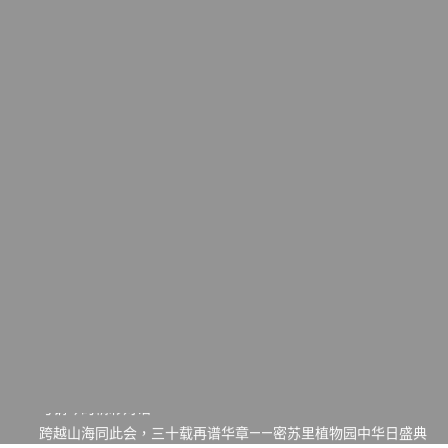
一晃三十年，初夏又相逢。中华日，等你来赴约 —— 密苏里植物
园“中华日三十周年特别报道（五）
筝声与琴韵交汇：刘励(Li Statler)与钢琴家Darek演绎一场古筝
与钢琴的精彩对话
跨越山海同此会，三十载再谱华章——密苏里植物园中华日盛典