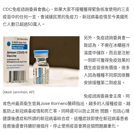
CDC免疫諮詢委員會擔心，如果大家不接種獲得緊急核准使用的三支
疫苗中的任何一支，會減緩民眾的免疫力，新冠病毒疫情至今美國死
亡人數已超過50萬人。
另外，免疫諮詢委員會一
致認為，不需在冰櫃極冷
溫度中儲存，而且是注射
一劑即可獲得免疫效果的
嬌生疫苗很有價值，很多
人因為種種不同原因很難
安排接種第二劑疫苗。
(Mark Lennihan, AP)
免疫諮詢委員會主席、阿
肯色州最高衛生官員Jose Romero醫師指出，越多的人接種疫苗，越
能防止新冠病毒疫情和死亡率，同時還可以防止其他 問題，包括心理
健康後遺症和所謂的新冠病毒綜合症，這種症狀即使在新冠病毒患者
痊癒後還會持續好幾個月，停止使用疫苗會將這個問題嚴重化。