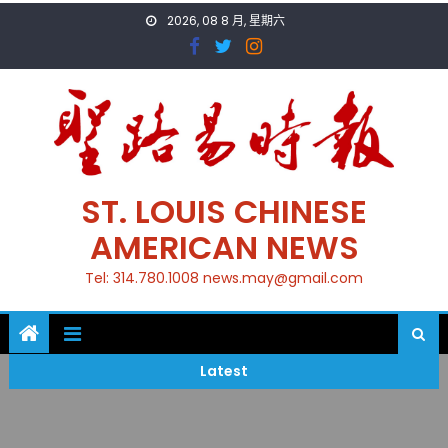
Skip
2026, 08 8 月, 星期六
to
content
ST. LOUIS CHINESE
AMERICAN NEWS
Tel: 314.780.1008 news.may@gmail.com
Latest