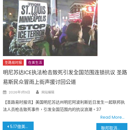
圣路易时报
在美生活
明尼苏达ICE执法枪击致死引发全国范围连锁抗议 圣路
易斯民众冒雨上街声援讨回公道
Author
Posted
2026年1月9日
网站编辑
on
【圣路易时报讯】美国明尼苏达州明尼阿波利斯近日发生一起联邦执
法人员枪击致死事件，引发全国范围内的抗议浪潮。37
Read More…
文
5.17億美元怎麼用 市長成立25人委員會
聯邦取消暫停 密州、伊州隨即開放使用