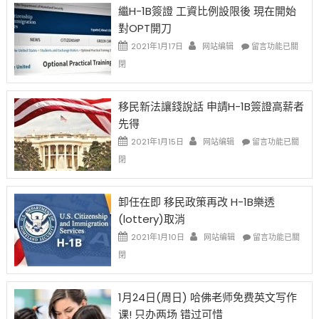
Year
繼H-1B簽證 工資比例設限後 現在開始
Ox
對OPT開刀
Special
Issue〉
在
2021年1月17日
网站编辑
留言功能已關
中
〈繼
閉
H-
1B
簽
移民新法讓錢說話 申請H-1B簽證高薪者
證
先得
工
資
在
2021年1月15日
网站编辑
留言功能已關
比
〈移
閉
例
民
設
新
限
法
卸任在即 移民政策再改 H-1B樂透
後
讓
(lottery)取消
現
錢
在
說
在
2021年1月10日
网站编辑
留言功能已關
開
話
〈卸
閉
始
申
任
對
請
在
OPT
H-
即
1月24日(周日) 哈佛老师免费英文写作
開
1B
移
课! 只办两场 错过可惜
刀〉
簽
民