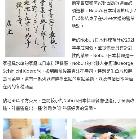
他零售店和商家都因為拆遷而必
須遷移，Nobu’s日本料理於6月12
日以後結束了在Olive大道的營業
地點。
新的Nobu’s日本料理預計於2021
年年底開張，並提供更具有針對
性的菜單。Nobu’s日本料理是一
家極具水準的家庭式日本料理餐廳，Nobu’s的合夥人兼廚師George
Schinichi Kidera說，搬到新址後將專注在壽司，特別是生魚片和握
壽司菜單，還有一系列以海鮮為重點的單點菜餚，以及包括日本清酒
在內的各種酒品。
佔地964平方英尺，空間較小的Nobu’s日本料理餐廳也進行了全面改
造，計畫營造出一種“雅緻休閒”熱情好客的氛圍。