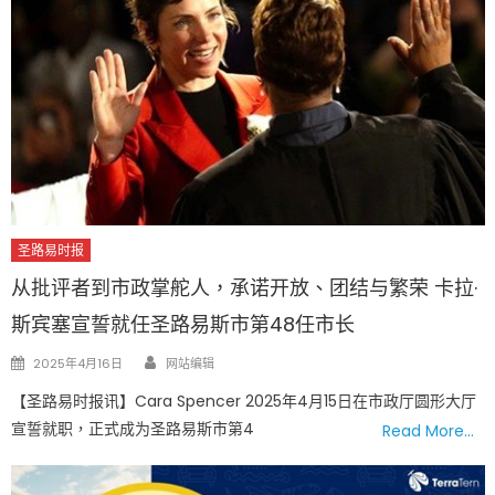
圣路易时报
从批评者到市政掌舵人，承诺开放、团结与繁荣 卡拉·
斯宾塞宣誓就任圣路易斯市第48任市长
Author
Posted
2025年4月16日
网站编辑
on
【圣路易时报讯】Cara Spencer 2025年4月15日在市政厅圆形大厅
宣誓就职，正式成为圣路易斯市第4
Read More…