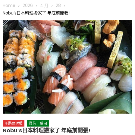
圆满举行
Home
2026
4 月
28
圣路易龙舟俱乐部5月16日龙舟体验日 邀请各界亲身体验划行乐
Nobu’s日本料理搬家了 年底前開張!
趣 + 水上竞速魅力
三十二载跨越时空的相逢
执掌密苏里植物园近四十年 致力推动全球植物多样性研究与中美
合作 Peter Raven 博士逝世 享年89岁
一晃三十年，初夏又相逢。中华日，等你来赴约 —— 密苏里植物
园“中华日三十周年特别报道（五）
筝声与琴韵交汇：刘励(Li Statler)与钢琴家Darek演绎一场古筝
与钢琴的精彩对话
圣路易时报
微信一瞬间
Nobu’s日本料理搬家了 年底前開張!