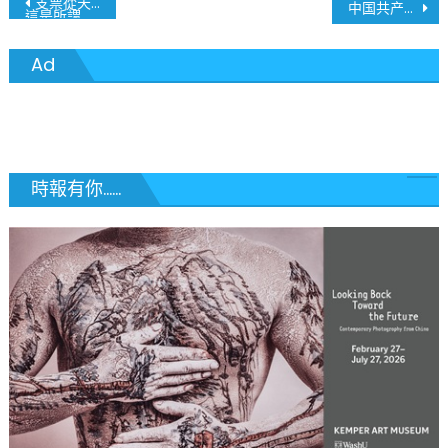
文
支票從天而降 美國家庭經濟重大變革
中国共产党成功的密码在于“民心”
這是所謂的「全民基本收入」概念嗎?
章
Ad
導
覽
時報有你......