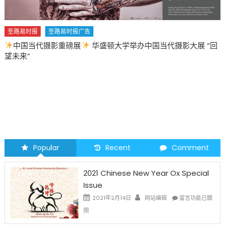
圣路易时报
圣路易时报广告
中国当代摄影重磅展
华盛顿大学举办中国当代摄影大展 “回
圣
望未来”
20
Popular
Recent
Comment
2021 Chinese New Year Ox Special
Issue
在
2021年2月14日
网站编辑
留言功能已關
〈2021
閉
Chinese
New