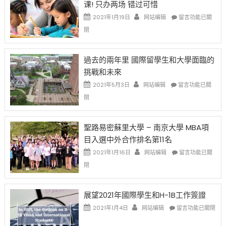
课! 只办两场 错过可惜
刀〉
簽
民
中
證
政
在
2021年1月19日
网站编辑
留言功能已關
高
策
〈1
閉
薪
再
月
者
改
24
先
H-
日
過去的兩年里 國際留學生和大學面臨的
得〉
1B
(周
挑戰和未來
中
樂
日)
透
哈
在
2021年5月3日
网站编辑
留言功能已關
(lottery)
佛
〈過
閉
取
老
去
消〉
师
的
中
免
兩
聖路易密蘇里大學 – 南京大學 MBA項
费
年
目入選中外合作排名第11名
英
里
文
國
在
2021年1月16日
网站编辑
留言功能已關
写
際
〈聖
閉
作
留
路
课!
學
易
只
生
密
展望2021年國際學生和H-1B工作簽證
办
和
蘇
在
两
大
里
2021年1月4日
网站编辑
留言功能已關閉
〈展
场
學
大
望
错
面