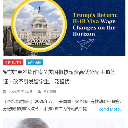
圣路易时报
留学深造
留”美”更难钱作祟？美国拟按薪资高低分配H-1B签
证，改革引发留学生广泛担忧
Author
Posted
2025年7月30日
网站编辑
on
【圣路易时报讯】2025年7月，美国国土安全部正在推动对H-1B签证
分配规则的重大改革，计划以雇主为外籍员工提
Read More…