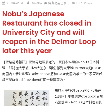
Posted
Author
在
留言功能已關閉
2021年7月17日
网站编辑
10875 Views
on
〈Nobu’s
Nobu’s Japanese
日
本
Restaurant has closed in
料
University City and will
理
搬
reopen in the Delmar Loop
家
了
later this year
年
底
【聖路易時報訊】聖路易地區最老的一家日本料理店Nobu’s日本料
前
理，即將從大學城Olive大道(中國城)搬到大學城Delmar大道LOOP
開
張!〉
商圈內，新址6253 Delmar Blvd將和LOOP商圈內唯一的一家亞洲超
中
級市場United Provisions在同一棟建築內。
由於大學城Olive大道和170高速
公路附近地區興建Costco大賣場
商業計畫，Nobu’s日本料理和其