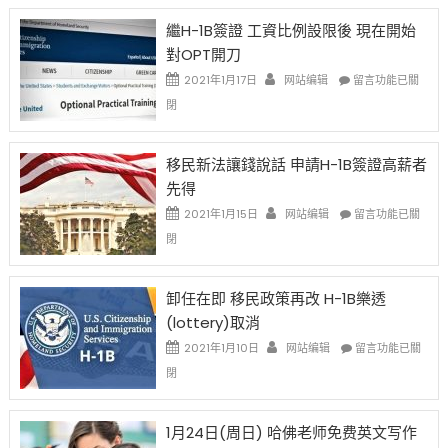
Year
繼H-1B簽證 工資比例設限後 現在開始
Ox
對OPT開刀
Special
Issue〉
在
2021年1月17日
网站编辑
留言功能已關
中
〈繼
閉
H-
1B
簽
移民新法讓錢說話 申請H-1B簽證高薪者
證
先得
工
資
在
2021年1月15日
网站编辑
留言功能已關
比
〈移
閉
例
民
設
新
限
法
卸任在即 移民政策再改 H-1B樂透
後
讓
(lottery)取消
現
錢
在
說
在
2021年1月10日
网站编辑
留言功能已關
開
話
〈卸
閉
始
申
任
對
請
在
OPT
H-
即
1月24日(周日) 哈佛老师免费英文写作
開
1B
移