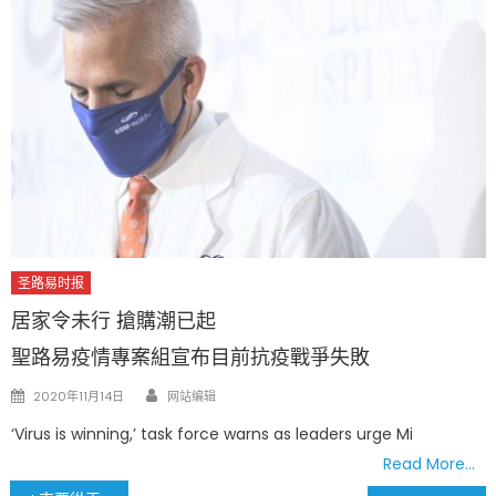
圣路易时报
居家令未行 搶購潮已起
聖路易疫情專案組宣布目前抗疫戰爭失敗
Author
Posted
2020年11月14日
网站编辑
on
‘Virus is winning,’ task force warns as leaders urge Mi
Read More…