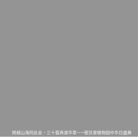
一晃三十年，初夏又相逢。中华日，等你来赴约 —— 密苏里植物
园“中华日三十周年特别报道（五）
筝声与琴韵交汇：刘励(Li Statler)与钢琴家Darek演绎一场古筝
与钢琴的精彩对话
跨越山海同此会，三十载再谱华章——密苏里植物园中华日盛典