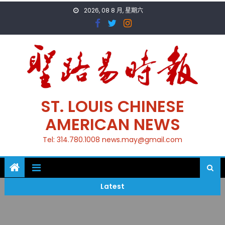
Skip
2026, 08 8 月, 星期六
to
content
ST. LOUIS CHINESE
AMERICAN NEWS
Tel: 314.780.1008 news.may@gmail.com
Latest