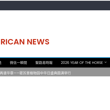
MERICAN NEWS
。中华日，等你来赴约 —— 密苏里植物园“中华日三十周年特别报道（五
造
微信一瞬間
聖路易時報
2026 YEAR OF THE HORSE
 Statler)与钢琴家Darek演绎一场古筝与钢琴的精彩对话
再谱华章——密苏里植物园中华日盛典圆满举行
日龙舟体验日 邀请各界亲身体验划行乐趣 + 水上竞速魅力
致力推动全球植物多样性研究与中美合作 Peter Raven 博士逝世 享年
。中华日，等你来赴约 —— 密苏里植物园“中华日三十周年特别报道（五
 Statler)与钢琴家Darek演绎一场古筝与钢琴的精彩对话