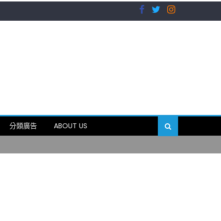
）
分類廣告
ABOUT US
89岁
）