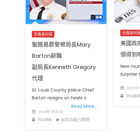
議
會
反
口
罩
圣路易时
圣路易时报
集
美國政
聖路易郡警察局長Mary
會
群
領得到
Barton辭職
眾
副局長Kenneth Gregory
New round
中
surprise 
有
代理
人
Posted
2021年
確
St. Louis County police Chief
on
Author
診
网站编辑
Barton resigns on heels o
市
Read More…
衛
Posted
2021年7月30日
生
on
Author
在
留言功能已關閉
网站编辑
局
〈聖
建
路
議