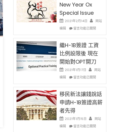
New Year Ox
Special Issue
2021年2月14日
网站
在
编辑
留言功能已關閉
〈2021
Chinese
New
繼H-1B簽證 工資
Dance
Year
比例設限後 現在
Ox
開始對OPT開刀
Special
Issue〉
2021年1月17日
网站
中
在
编辑
留言功能已關閉
〈繼
H-
1B
移民新法讓錢說話
簽
申請H-1B簽證高薪
證
者先得
工
資
2021年1月15日
网站
比
在
编辑
例
留言功能已關閉
〈移
設