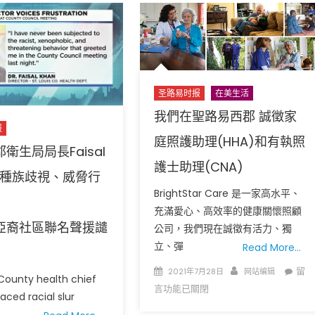
历
發
史
錢
博
了!
物
您
馆
能
开
領
圣路易时报
在美生活
始
得
我們在聖路易西郡 誠徵家
收
到
报
庭照護助理(HHA)和有執照
集
嗎?〉
衛生局局長Faisal
华
中
護士助理(CNA)
裔
n遭種族歧視、威脅行
移
BrightStar Care 是一家高水平、
民
充滿愛心、高效率的健康關懷照顧
历
亞裔社區聯名聲援譴
公司，我們現在誠徵有活力、獨
史
立、彈
Read More…
项
Posted
Author
在
目〉
留
2021年7月28日
网站编辑
 County health chief
on
〈我
中
言功能已關閉
aced racial slur
們