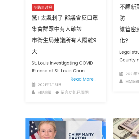
不顧新
圣路易时报
驚! 太諷刺了 郡議會反口罩
防
集會群眾中有人確診
誰管密
市衛生局建議所有人隔離9
化?
天
Legal str
圣路易时报
圣路易时报
County 
St. Louis investigating COVID-
免费健康检查 无需预约
条件者使用 欢迎参加索取
易时报广告
19 case at St. Louis Coun
Posted
2021年
9点至中午 Grace UM C
Peter Lu Team 卢长志
Read More…
on
Author
网站编辑
Posted
2021年7月31日
on
Author
在
留言功能已關閉
网站编辑
〈驚!
太
諷
刺
了
郡