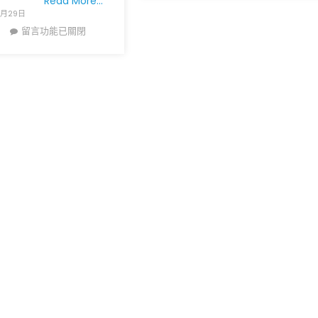
Read More…
在
7月29日
聖
在
留言功能已關閉
路
〈聖
易
路
西
易
郡
郡
誠
衛
徵
生
家
局
庭
局
照
長
護
Faisal
助
Khan
理
遭
(HH
種
和
族
有
歧
執
視、
照
威
護