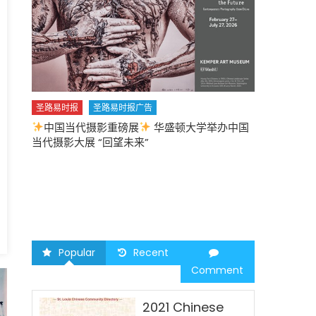
圣路易时报
圣路易时报广告
中国当代摄影重磅展
华盛顿大学举办中国
圣路易时报
当代摄影大展 “回望未来”
中午
2026 马年
Popular
Recent
Comment
2021 Chinese