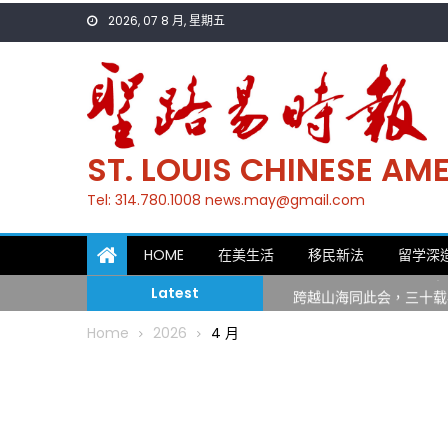
Skip
2026, 07 8 月, 星期五
to
content
ST. LOUIS CHINESE A
Tel: 314.780.1008 news.may@gmail.com
一晃三十年，初夏又相逢
HOME
在美生活
移民新法
留学深
筝声与琴韵交汇：刘励(Li
跨越山海同此会，三十载
Latest
圣路易龙舟俱乐部5月16
Home
2026
4 月
三十二载跨越时空的相逢
执掌密苏里植物园近四十年 
一晃三十年，初夏又相逢
筝声与琴韵交汇：刘励(Li