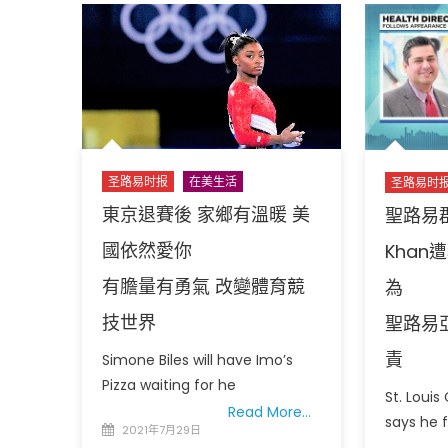
易
所
郡
有
警
人
察
隔
局
離
長
9
Mary
天〉
Barton
中
圣路易时报
在美生活
圣路易时
辭
職
東京退賽後 家鄉有溫暖 美
聖路易郡
副
國依然愛你
Kha
局
長
有膽量有勇氣 改變體育競
為
Kenneth
技世界
聖路易
Gregory
代
責
Simone Biles will have Imo’s
理〉
Pizza waiting for he
中
St. Louis
Read More…
says he f
Posted
2021年7月29日