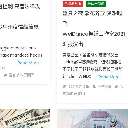
圣路易时报
微信一瞬间
冠控制 只管法律攻
盛夏之夜 繁花齐放 梦想起
飞
蘇里州疫情繼續惡
WeiDance舞蹈工作室2021
汇报演出
uggle over St. Louis
广告
圣路易时报
圣路易时报广告
盛夏已至，虽各级防疫措施又因
mask mandate heads
 免费赠送血压计供符合
了解您的数字! 3月21日星期六 上午9点至
Delta变种猖獗收紧，但依旧阻挡
Read More…
! 4月18日星期六 上午
Grace UM Church 免费健康检查
7月31日
不了孩子们跃跃欲试和家长们期盼
hurch
在
留言功能已關閉
的心情。WeiDa
Read More…
〈不
Posted
Author
在
留
2021年7月31日
网站编辑
顧
on
〈盛
言功能已關閉
新
夏
冠
之
控
夜
制
繁
只
花
管