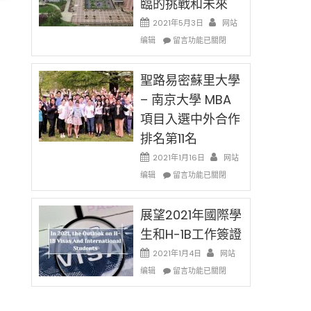
臨的挑戰和未來
日)
消〉
哈
2021年5月3日
网站
中
佛
在
编辑
老
留言功能已關閉
〈過
师
去
免
的
聖路易密蘇里大學
费
兩
英
– 南京大學 MBA
年
文
項目入選中外合作
里
写
國
作
排名第11名
際
课!
留
2021年1月16日
网站
只
學
在
办
编辑
留言功能已關閉
生
〈聖
两
和
路
场
大
易
展望2021年國際學
错
學
密
过
A)
生和H-1B工作簽證
面
蘇
可
臨
里
惜〉
2021年1月4日
网站
的
大
中
在
编辑
留言功能已關閉
挑
學
〈展
戰
–
望
和
南
2021