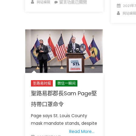
on
Author
在
留言功能已關閉
网站编辑
Posted
2021年
〈東
on
Author
网站编辑
京
退
賽
後
家
鄉
有
溫
暖
美
圣路易时报
微信一瞬间
國
依
聖路易郡郡長Sam Page堅
然
持帶口罩命令
愛
你
Page says St. Louis County
有
mask mandate stands, despite
膽
Read More…
量