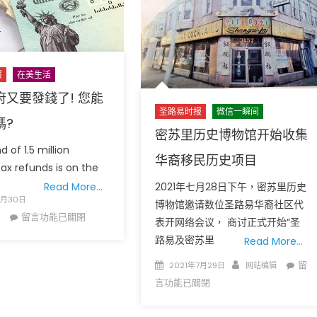
齐
法
放
律
梦
攻
想
防
起
报
在美生活
誰
飞
管
府又要發錢了! 您能
Wei
密
圣路易时报
微信一瞬间
嗎?
舞
蘇
密苏里历史博物馆开始收集
蹈
里
 of 1.5 million
工
华裔移民历史项目
州
tax refunds is on the
作
疫
2021年七月28日下午，密苏里历史
Read More…
室
情
7月30日
博物馆邀请数位圣路易华裔社区代
2021
繼
在
留言功能已關閉
汇
表开网络会议， 商讨正式开始“圣
續
〈美
报
路易及密苏里
Read More…
惡
國
演
化?〉
Posted
Author
在
政
留
2021年7月29日
网站编辑
出〉
中
on
〈密
府
言功能已關閉
中
苏
又
里
要