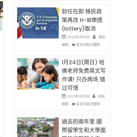
民
限
新
卸任在即 移民政
後
法
現
策再改 H-1B樂透
讓
在
(lottery)取消
錢
開
說
始
2021年1月10日
网站
話
對
在
编辑
申
留言功能已關閉
OPT
〈卸
請
開
任
H-
刀〉
在
1月24日(周日) 哈
1B
中
即
簽
佛老师免费英文写
移
證
作课! 只办两场 错
民
高
政
薪
过可惜
策
者
再
2021年1月19日
网站
先
改
在
得〉
编辑
留言功能已關閉
H-
〈1
中
1B
月
樂
24
過去的兩年里 國
透
日
際留學生和大學面
(lottery)
(周
取