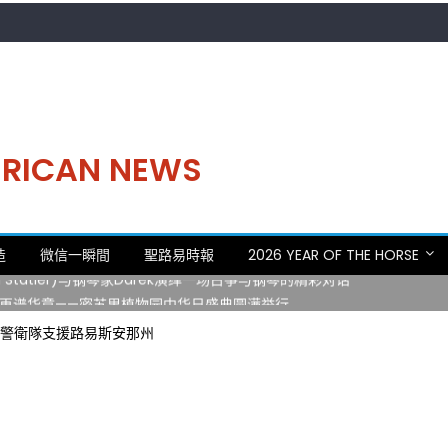
MERICAN NEWS
。中华日，等你来赴约 —— 密苏里植物园“中华日三十周年特别报道（五
造
微信一瞬間
聖路易時報
2026 YEAR OF THE HORSE
 Statler)与钢琴家Darek演绎一场古筝与钢琴的精彩对话
再谱华章——密苏里植物园中华日盛典圆满举行
日龙舟体验日 邀请各界亲身体验划行乐趣 + 水上竞速魅力
民警衛隊支援路易斯安那州
致力推动全球植物多样性研究与中美合作 Peter Raven 博士逝世 享年
。中华日，等你来赴约 —— 密苏里植物园“中华日三十周年特别报道（五
 Statler)与钢琴家Darek演绎一场古筝与钢琴的精彩对话