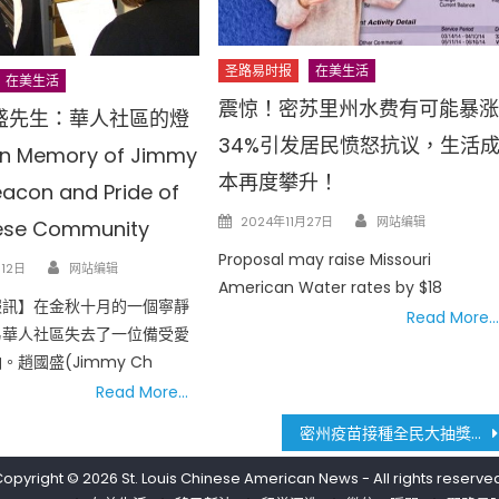
圣路易时报
在美生活
在美生活
震惊！密苏里州水费有可能暴
盛先生：華人社區的燈
34%引发居民愤怒抗议，生活
 Memory of Jimmy
本再度攀升！
eacon and Pride of
Author
Posted
2024年11月27日
网站编辑
nese Community
on
Proposal may raise Missouri
Author
12日
网站编辑
American Water rates by $18
報訊】在金秋十月的一個寧靜
Read More…
易華人社區失去了一位備受愛
趙國盛(Jimmy Ch
Read More…
密州疫苗接種全民大抽獎已開獎兩次 360人中獎 機會還有
Copyright © 2026
St. Louis Chinese American News
- All rights reserve