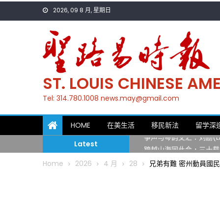
Skip
2026, 09 8 月, 星期日
to
content
ST. LOUIS CHINESE A
Tel: 314.780.1008 news.may@gmail.com
一晃三十年，初夏又相逢
HOME
在美生活
移民新法
留学深
筝声与琴韵交汇：刘励(Li
Latest
跨越山海同此会，三十载
圣路易龙舟俱乐部5月16
Home
2026
4 月
28
兄弟有難 密州動員國
三十二载跨越时空的相逢
执掌密苏里植物园近四十年 
一晃三十年，初夏又相逢
筝声与琴韵交汇：刘励(Li