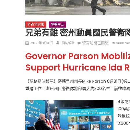
圣路易时报
在美生活
兄弟有難 密州動員國民警衛
Posted
Author
在
留言功能已關閉
2021年8月31日
网站编辑
9888 Vi
on
〈兄
圣路易时报
圣路易时报
Governor Parson Mobiliz
弟
免费健康检查 无需预约
有
Support Hurricane Ida Re
条件者使用 欢迎参加索取
易时报广告
難
9点至中午 Grace UM C
Peter Lu Team 卢长志
密
【聖路易時報訊】密蘇里州州長Mike Parson 8月31
州
重建工作。密州國民警衛隊將部署大約300名軍士前往路
動
員
4級颶
國
100
民
警
登總統
衛
3,6
隊