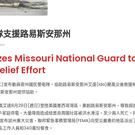
隊支援路易斯安那州
ews
广告
圣路易时报
圣路易时报广告
es Missouri National Guard t
 免费赠送血压计供符合
了解您的数字! 3月21日星期六 上午9点至
lief Effort
! 4月18日星期六 上午
Grace UM Church 免费健康检查
hurch
日(週二)宣布動員密州國民警衛隊，協助路易斯安那州艾達(Ida)颶風災後救援
易斯安那州提供協助。
風艾達8月29日(週日)登陸美國墨西哥灣區，重創路易斯安那州，導致超
萬戶家庭停電，大量降雨造成紐奧良周圍社區被洪水淹沒，至少兩人死亡。
宣布該州重大災害，聯邦緊急事務管理局(FEMA)向受災嚴重的地區派出
00名工作人員和340萬份餐食。