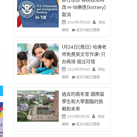
後
法
改 H-1B樂透(lottery)
現
讓
取消
在
錢
開
說
2021年1月10日
网站
始
話
在
编辑
留言功能已關閉
對
申
〈卸
OPT
請
任
開
H-
在
1月24日(周日) 哈佛老
刀〉
1B
即
师免费英文写作课! 只
中
簽
移
办两场 错过可惜
證
民
高
政
2021年1月19日
网站
薪
策
在
编辑
留言功能已關閉
者
再
〈1
先
改
月
得〉
H-
24
過去的兩年里 國際留
中
1B
日
學生和大學面臨的挑
樂
(周
戰和未來
透
日)
(lottery)
哈
2021年5月3日
网站
取
佛
在
编辑
留言功能已關閉
消〉
老
〈過
中
师
去