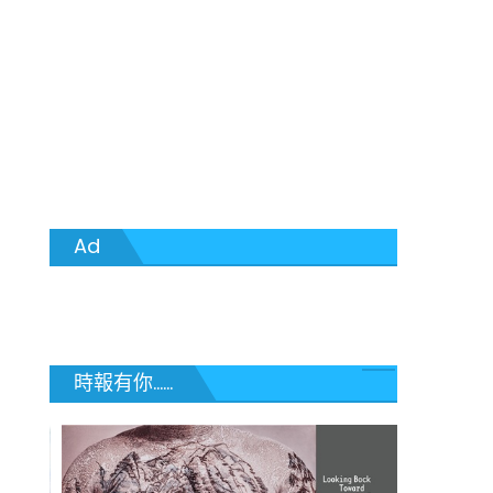
Ad
時報有你......