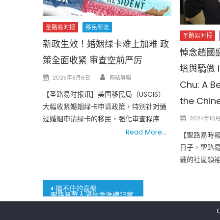
圣路易时报
移民新法
圣路易时报
新政生效！婚姻绿卡难上加难 政
悼念趙國
策全面收紧 审查空前严厉
塔與驕傲 In
Author
Posted
2025年8月6日
网站编辑
Chu: A B
on
【圣路易时报讯】美国移民局（USCIS）
the Chi
大幅收紧婚姻绿卡申请政策，特别针对通
Posted
过婚姻申请绿卡的移民，强化审查程序
2024年10月
on
Read More…
【聖路易時
日子，聖路
戴的社區領袖。
文
擋不住的喜樂
聖路易華人浸信會洗禮記實
章