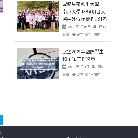
免
的
聖路易密蘇里大學 –
费
兩
南京大學 MBA項目入
英
年
選中外合作排名第11名
文
里
写
國
2021年1月16日
网站
涨
作
際
在
编辑
留言功能已關閉
课!
留
成
〈聖
只
學
路
办
生
易
展望2021年國際學生
两
和
密
和H-1B工作簽證
场
大
蘇
2021年1月4日
错
网站
學
里
过
在
面
大
编辑
留言功能已關閉
可
〈展
臨
學
惜〉
望
的
–
中
2021
挑
南
年
戰
京
國
和
大
際
未
學
學
來〉
MBA
生
中
項
和
目
H-
d.
入
1B