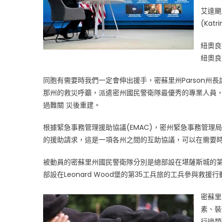
支
艾達颶
援
(Kat
路
易
紐奧良
斯
紐奧良
安
那
同胞有需要時我們一定會伸出援手，密蘇里州Parson州
州〉
那州的救災呼籲，派遣密州國民警衛隊最優秀的專業人員
中
過難關 災後重建。
根據緊急事務管理援助協議(EMAC)，密州緊急事務管理
的援助請求，這是一項各州之間的互助協議，可以在需要
被動員的密蘇里州國民警衛隊分別是總部設在堪薩斯城的第1
部設在Leonard Wood堡的第35工兵旅的工兵參與救援行
密蘇里
素、裝
行過類