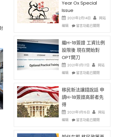
Year Ox Special
Issue
2021年2月14日
网站
在
编辑
留言功能已關閉
對
〈2021
Chinese
New
繼H-1B簽證 工資比例
Year
設限後 現在開始對
Ox
OPT開刀
Special
Issue〉
2021年1月17日
网站
中
在
编辑
留言功能已關閉
〈繼
H-
1B
移民新法讓錢說話 申
簽
請H-1B簽證高薪者先
證
得
工
資
2021年1月15日
网站
比
在
编辑
留言功能已關閉
例
〈移
設
民
限
新
卸任在即 移民政策再