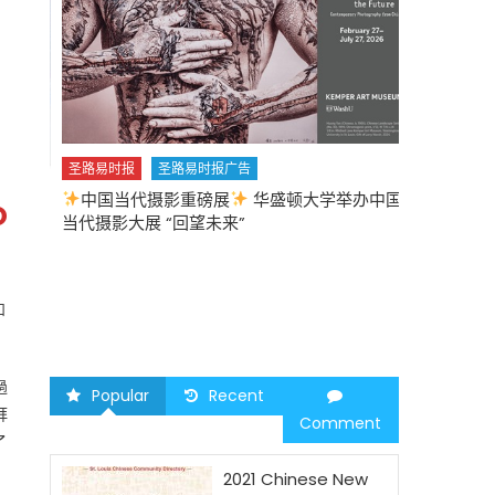
圣路易时报
圣路易时报广告
中国当代摄影重磅展
华盛顿大学举办中国
圣路易时报
o
当代摄影大展 “回望未来”
中午
2026 马年
和
過
Popular
Recent
拜
Comment
了
2021 Chinese New