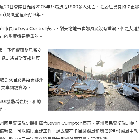
風29日登陸日距離2005年那場造成1,800多人死亡、摧毀紐奧良的卡崔娜
rina)颶風登陸正好16年。
市市長LaToya Cantrell表示，謝天謝地卡崔娜風災沒有重演，但是艾達
市的影響還是嚴重的。
長說，我們響應路易斯安
，協助路易斯安那州度
局收到來自路易斯安那州
時共享關鍵資源。
01機動增強旅，和總
動。
州國民警衛隊少將指揮官Levon Cumpton表示，密州國民警衛隊訓練有
備精良，可以協助重建工作，過去曾在卡崔娜颶風和麗塔(Rita)颶風中執
似任務，這次一定會在路易斯安那州發揮力量，提供協助。