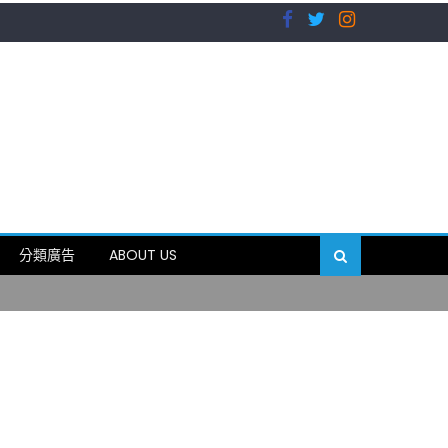
）
分類廣告
ABOUT US
89岁
）